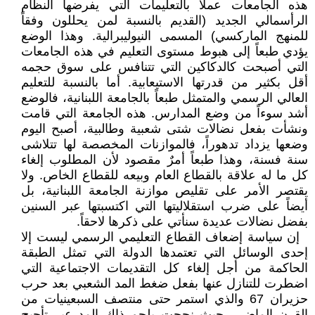
هذه الجامعات عملاً بالتعليمات التي يفرضها النظام
الرأسمالي الجديد (القديم بالنسبة لمن يحللون وفقاً
للمنهج الماركسي) المسمى النيوليبرالية. وهذا الوضع
يؤدي طبعاً إلى هبوط مستوى التعليم في هذه الجامعات
التي أصبحت كالدكاكين التي تتنافس على سوق حجمه
أقل بكثير من قدرتها الاستيعابية. أما بالنسبة للتعليم
العالي الرسمي والمتمثل طبعاً بالجامعة اللبنانية، فالوضع
أشد سوءاً من وضع المدارس. هذه الجامعة التي قامت
ونشأت بفعل نضالات شتى شعبية وطالبية، أصبح اليوم
وضعها يزداد تدهوراً، فالموازنات المخصصة لها تتلاشى
سنة فسنة، وهذا طبعاً أمرٌ مقصود لأن المطلوب إلغاء
كل ما له علاقة بالقطاع العام وبيعه للقطاع الخاص. ولا
يقتصر الأمر على تقليص موازنة الجامعة اللبنانية، بل
أيضاً على ضرب استقلاليتها التي اكتسبتها عبر السنين
بفضل نضالات عديدة سنأتي على ذكرها لاحقاً.
إن سياسة إضعاف القطاع التعليمي الرسمي ليست إلا
إحدى الوسائل التي تعتمدها الدولة التي تمثل الطبقة
الحاكمة من أجل إلغاء كل التقديمات الاجتماعية التي
اضطرت للتنازل عنها بفعل ضغط المد الشعبي بعد حرب
حزيران 67 والذي استمر حتى منتصف السبعينيات من
القرن الماضي، حيث نجحت بلجم ذاك المد عبر تأجيج