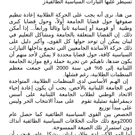
تسيطر عليها التيارات السياسية الطائفيةز
من هنا، نرى أنه يجب على الحركة الطلابية إعادة تنظيم
صفوفها حول قضايا الجامعة أولاً، وحول قضايا كبرى
وطنية أو قومية أو إنسانية ثانياً وثالثاً ورابعاً... إذا أمكن
ذلك. إن القضايا المتعلقة بالجامعة ومشاكل التعليم في
لبنان يمكن أن توحد حولها كل القوى، وأكبر دليل على
ذلك حركة الأساتذة الجامعيين التي تجمع بداخلها التيارات
السياسية كافة، حول قضايا محددة لا يمكن لأحد منهم أن
يكون ضدها، ناهيكم عن تجربة حملة رفع موازنة الجامعة
اللبنانية إلى 6% في سنة 2000 التي جمعت معظم
المنظمات الطلابية، رغم فشلها.
إن الهـم الأساسي لدى المنظمات الطلابية، المتواجدة
في الجامعة اللبنانية بالأخص، يجب أن يكون إعادة إحياء
الاتحاد الوطني لطلاب الجامعة اللبنانية على أسس
ديمقراطية تمثيلية تقوم على مبدأ الانتخاب الحر وليس
على مبدأ توزيع
الحصص بين القوى السياسية الطائفية كما حصل عام
2000ومع ذلك حالت الخلافات السياسية الطائفية آنذاك
دون استمرار تلك الصيغة الممسوخة.
أما الهم الأكبر لدى طلاب لبنان ،بشكل عام، فيجب أن