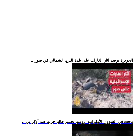
.. الجزيرة ترصد آثار الغارات على بلدة البرج الشمالي في صور
.. باحث في الشؤون الأوكرانية: روسيا تخسر حاليا حربها ضد أوكراني