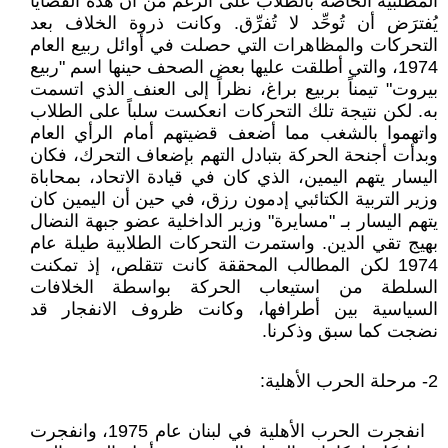
المطلبية الخاصة بالطلاب على الرغم من أن هذه القضايا
يُفترَض أن تُوحِّد لا تُفرِّق. وكانت ذروة الخلاف بعد
التحركات والمظاهرات التي حصلت في أوائل ربيع العام
1974، والتي أطلقت عليها بعض الصحف حينها اسم "ربيع
بيروت" تيمناً بربيع براغ، نظراً إلى العنف الذي اتسمت
به. لكن نتيجة تلك التحركات انعكست سلباً على الطلاب
واتهموا بالشغب مما أضعف قضيتهم أمام الرأي العام
وبدأت أجنحة الحركة بتبادل التهم بإضعاف التحرك، فكان
اليسار يتهم اليمين، الذي كان في قيادة الاتحاد، بمحاباة
وزير التربية الكتائبي إدمون رزق، في حين أن اليمين كان
يتهم اليسار بـ "مسايرة" وزير الداخلية عضو جبهة النضال
بهيج تقي الدين. واستمرت التحركات الطلابية طيلة عام
1974 لكن المطالب المحققة كانت تتقلص، إذ تمكنت
السلطة من استيعاب الحركة بواسطة الخلافات
السياسية بين أطرافها، وكانت ظروف الانفجار قد
نضجت كما سبق وذكرنا.
2- مرحلة الحرب الأهلية:
انفجرت الحرب الأهلية في لبنان عام 1975، وانفجرت