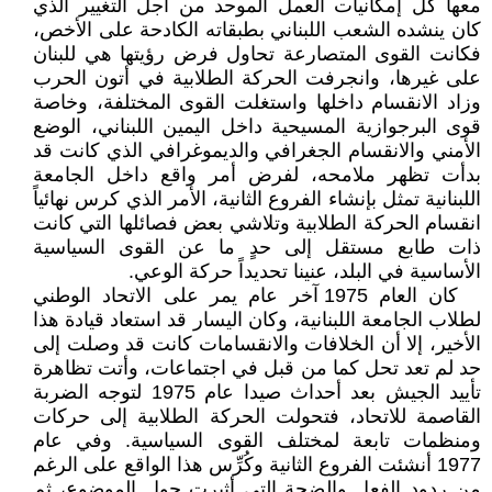
معها كل إمكانيات العمل الموحد من أجل التغيير الذي
كان ينشده الشعب اللبناني بطبقاته الكادحة على الأخص،
فكانت القوى المتصارعة تحاول فرض رؤيتها هي للبنان
على غيرها، وانجرفت الحركة الطلابية في أتون الحرب
وزاد الانقسام داخلها واستغلت القوى المختلفة، وخاصة
قوى البرجوازية المسيحية داخل اليمين اللبناني، الوضع
الأمني والانقسام الجغرافي والديموغرافي الذي كانت قد
بدأت تظهر ملامحه، لفرض أمر واقع داخل الجامعة
اللبنانية تمثل بإنشاء الفروع الثانية، الأمر الذي كرس نهائياً
انقسام الحركة الطلابية وتلاشي بعض فصائلها التي كانت
ذات طابع مستقل إلى حدٍ ما عن القوى السياسية
الأساسية في البلد، عنينا تحديداً حركة الوعي.
كان العام 1975 آخر عام يمر على الاتحاد الوطني
لطلاب الجامعة اللبنانية، وكان اليسار قد استعاد قيادة هذا
الأخير، إلا أن الخلافات والانقسامات كانت قد وصلت إلى
حد لم تعد تحل كما من قبل في اجتماعات، وأتت تظاهرة
تأييد الجيش بعد أحداث صيدا عام 1975 لتوجه الضربة
القاصمة للاتحاد، فتحولت الحركة الطلابية إلى حركات
ومنظمات تابعة لمختلف القوى السياسية. وفي عام
1977 أنشئت الفروع الثانية وكُرِّس هذا الواقع على الرغم
من ردود الفعل والضجة التي أثيرت حول الموضوع، ثم