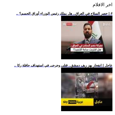
اخر الافلام
.. حصر السلاح في العراق.. هل يملك رئيس الوزراء أوراق الحسم؟ | #
.. عاجل | انفجار يهز ريف دمشق.. قتلى وجرحى في استهداف حافلة ركا