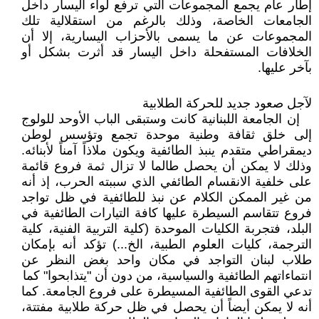
إطار عام يجمع المجموعات التي ترفع لواء اليسار داخل
الجامعات الخاصة، وذلك بالرغم من استقلالية تلك
المجموعات عن ما يسمى بالأحزاب اليسارية، إلا أن
الخلافات المستفحلة داخل اليسار قد أثرت بشكل أو
بآخر عليها.
لآجل صعود جديد للحركة الطلابية
إن الجامعة اللبنانية كانت وستبقى الباب الأوحد للولوج
إلى خلق ثقافة وطنية موحدة تجمع وتؤسس لوطن
ديمقراطي متقدم ينبذ الطائفية ويكون ملاذاً آمناً لأبنائه.
وذلك لا يمكن أن يحصل طالما لا تزال ثمة فروع قائمة
على خلفية الانقسام الطائفي الذي سببته الحرب، إذ أنه
من غير الممكن الكلام عن نبذ للطائفية في ظل تواجد
فروع تتقاسم السيطرة عليها كافة التيارات الطائفية في
البلد، فتجربة الكليات الموحدة (كلية التربية الفنية، كلية
الترجمة، كليات العلوم الطبية، الخ...) تؤكد أنه بإمكان
طلاب لبنان التواجد في مكان واحد بغض النظر عن
انتماءاتهم الطائفية والسياسية، من دون أن "يتذابحوا" كما
تدعي القوى الطائفية المسيطرة على فروع الجامعة. كما
أنه لا يمكن أيضاً أن يحصل في ظل حركة طلابية مفتتة،