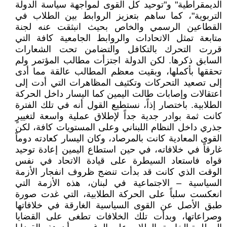
الديمقراطية" و"توحيد كل القوى لمواجهة سياسة الدولة
التربوية"، كما ساهم بتعزيز الروابط بين الطلاب في
القطاعين الرسمي والخاص بحيث انبثقت عنه لجنة
متابعة تمثل الاتحادات والروابط الجامعية كافة التي
قررت التحرك بالتكافل والتضامن تحت الشعارات
السابق ذكرها. لكن الدولة اجتزأت مطالب المؤتمر ولم
تحققها بأكملها، وبقيت معظم المطالب عالقة مما أدى
إلى تصعيد التحركات وتكثيف المظاهرات التي أدت إلى
اعتقالات وإصابات طالت اليمين كما اليسار داخل الحركة
الطلابية. باختصار إذاً، نستطيع القول أنه في تلك الفترة
كانت ثمة بوادر جدية جداً لإطلاق عملية واسعة لتغييرٍ
جذري داخل النظام اللبناني وعلى المستويات كافة، لكن
القوى المعادية كانت بالمرصاد، وكان اليسار كعادته دوماً
غارقاً في خلافاته، في حين استطاع اليمين إعادة توحيد
قواه فاستعاد السيطرة على قيادة الاتحاد في نفس
الوقت الذي كانت قد بدأت تنضج ظروف انفجار الأزمة
السياسية – الاجتماعية في لبنان، هذه الأزمة التي
انعكست سلباً على الحركة الطلابية، التي غدت صورة
طبق الأصل عن القوى السياسية الغارقة في خلافاتها
وصراعاتها، وبدأت تلك الخلافات تطغى على القضايا