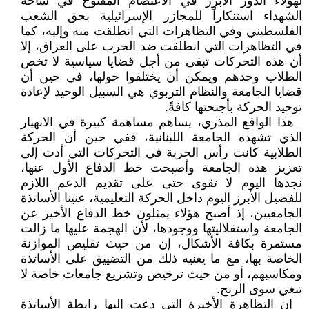
لهؤلاء الدور الأبرز في الاعتصام المفتوح في ساحة
الشهداء استنكاراً للمجازر الإسرائيلية بحق الشعب
الفلسطيني وفي التظاهرات التي انطلقت منه وإليه، كما
في التظاهرات التي انطلقت ضد الحرب على العراق، إلا
أن هذه التحركات تبقى من أجل قضايا سياسية لا تخص
الطلاب وحدهم ويمكن أن يختلفوا حولها، في حين أن
قضايا الجامعة والنظام التربوي هي السبيل الوحيد لإعادة
توحيد الحركة بأجنحتها كافةً.
هذا الواقع المذري، يساهم مساهمة كبيرة في الانهيار
الذي تشهده الجامعة اللبنانية، ففي حين أن الحركة
الطلابية كانت رأس الحربة في التحركات التي أدت إلى
تعزيز هذه الجامعة وأصبحت خط الدفاع الأول عنها،
نجدها اليوم لا تقوى حتى على تقديم الدعم اللازم
للفصيل الأبرز اليوم داخل الحركة التعليمية، عنينا الأساتذة
الجامعيين، إذ أصبح هؤلاء يمثلون خط الدفاع الأخير عن
الجامعة واستقلاليتها ووجودها، لأن الهجمة عليها ما زالت
مستمرة بكافة الأشكال، إن من حيث تقليص الموازنة
الخاصة بها، مع ما يعنيه ذلك من التضييق على الأساتذة
ومكاسبهم، أو من حيث ترخيص وتشريع جامعات خاصة لا
تبغي سوى الربح.
إن التظاهرة الأخيرة التي دعت إليها رابطة الأساتذة