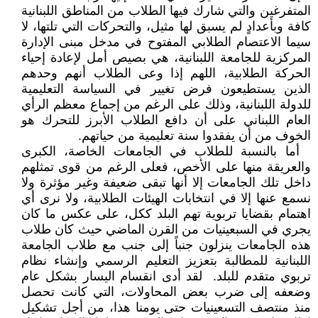
المتفرغين والتي شارك فيها الطلاب من المناطق اللبنانية
كافة وبأعدادٍ لم يسبق لها مثيل، والتحركات التي تلتها، لا
سيما الاعتصام الطلابي المفتوح في مدخل مبنى الإدارة
المركزية للجامعة اللبنانية، هي بصيص أمل لإعادة إحياء
الحركة الطلابية، اللهم إذا وعى الطلاب أنهم وحدهم
الذين يستطيعون فرض تغيير في السياسة التعليمية
للدولة اللبنانية، وذلك على الرغم من إجماع معظم الرأي
العام اللبناني على أن دافع الطلاب الأبرز للتحرك هو
الخوف من أن يفقدوا سنة تعليمية من حياتهم.
أما بالنسبة للطلاب في الجامعات الخاصة، الكبرى
والعريقة منها على الأخص، فعلى الرغم من قوى تمثلهم
داخل تلك الجامعات إلا أنها تبقى ضعيفة وغير مؤثرة ولا
نسمع عنها إلا في انتخابات الهيئات الطلابية، ولا نرى أي
اهتمام بقضايا تربوية تهم البلد ككل، على عكس ما كان
يجري في السبعينيات من القرن الماضي حيث كان طلاب
هذه الجامعات ينزلون جنباً إلى جنب مع طلاب الجامعة
اللبنانية للمطالبة بتعزيز التعليم الرسمي وإنشاء نظام
تربوي متقدم للبلد. لقد أدى انقسام اليسار بشكل عام
وضعفه إلى ضرب بعض المحاولات، التي كانت تحصل
منذ منتصف التسعينيات حتى يومنا هذا، من أجل تشكيل