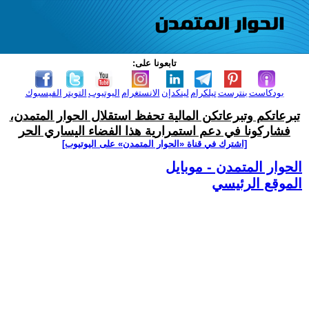
تابعونا على:
بودكاست
بنترست
تيلكرام
لينكدإن
الانستغرام
اليوتيوب
التويتر
الفيسبوك
تبرعاتكم وتبرعاتكن المالية تحفظ استقلال الحوار المتمدن،
فشاركونا في دعم استمرارية هذا الفضاء اليساري الحر
[اشترك في قناة ‫«الحوار المتمدن» على اليوتيوب]
الحوار المتمدن - موبايل
الموقع الرئيسي