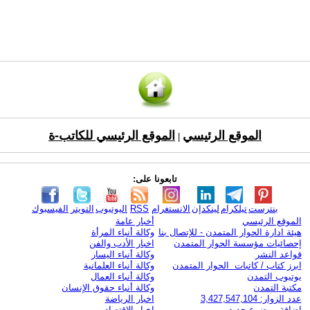
الموقع الرئيسي
الموقع الرئيسي للكاتب-ة
|
تابعونا على:
بنترست
تيلكرام
لينكدإن
الانستغرام
RSS
اليوتيوب
التويتر
الفيسبوك
الموقع الرئيسي
أخبار عامة
هيئة ادارة الحوار المتمدن - للإتصال بنا
وكالة أنباء المرأة
إحصائيات مؤسسة الحوار المتمدن
اخبار الأدب والفن
قواعد النشر
وكالة أنباء اليسار
ابرز كتاب / كاتبات الحوار المتمدن
وكالة أنباء العلمانية
يوتيوب التمدن
وكالة أنباء العمال
مكتبة التمدن
وكالة أنباء حقوق الإنسان
عدد الزوار: 3,427,547,104
اخبار الرياضة
اضافة موضوع جديد
اخبار الاقتصاد