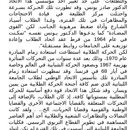
والتطلعات" على حد تعبير أحد مؤسسي هذا الاتحاد
الدكتور صادر يونس. وقد تطورت تلك الحـركة بسـرعة
واحتـلت مركز الطليعة في قيادة الاحتجاجات
والمظاهرات في تلك الفـترة، وغـدا الطلاب أسيـاد
الشـارع وأداة ضغـط مرهـوبة الجـانب. لكن "القوى
المضـادة" كما يدعـوها الدكـتور يـونس نفسـه "تمكـنت
في عام 1964 من فرط عقد اتحاد الطلاب وإعادة
توزيعـه على الجـامعات روابـط مسـتقـلة".
لكن الحركة الطلابية استطاعت استعادة زمام المبادرة
عام 1970، وذلك بعد عدة سنوات من التحركات المتأثرة
بهزيمة 1967 وبصعود الحركة الشبابية في العالم وخاصة
في أيار 68 في فرنسا. وقد تمظهرت استعادة زمام
المبادرة تلك بتأسيس الاتحاد الوطني لطلاب الجامعة
اللبنانية الذي ضم كافة أجنحة الحركة الطلابية من يمين
ويسار، وقد شكل هذا الاتحاد قوة دفع أساسية للحركة
المطلبية بمستوياتها كافة، إذ كان الطلاب، بالإضافة إلى
التحركات المتعلقة بالقضايا الاجتماعية الأخرى والقضايا
الوطنية والقومية وقضايا الحريات، الخ... . ولقد كانت
النضالات والتظاهرات الشعبية والطلابية أحد أهم العناصر
المساهمة في تطوير القطاع التربوي الرسمي. فكليات
الجامعة اللبنانية التي أسست في تلك الفترة لم تكن لتولد