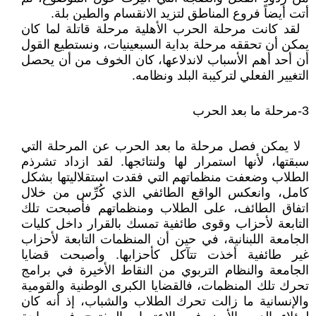
أتت أيضاً فروع المناطق لتزيد الانقسام والطين بلة.
لقد كانت مرحلة الحرب الأهلية مرحلة قاتلة لما كان
يمكن أن تحققه مرحلة بداية السبعينيات، ونستطيع القول
أن أحد أهم الأسباب لاندلاعها، كان الخوف من أن يحصل
التغيير الفعلي لتركيبة البلد ونظامه.
3-مرحلة ما بعد الحرب
لا يمكن فصل مرحلة ما بعد الحرب عن المرحلة التي
سبقتها، لأنها استمرار لها ولنتائجها. لقد ازداد تشرذم
الطلاب وضعفت منظماتهم التي فقدت استقلاليتها بشكل
كامل، وانعكس الواقع الطائفي الذي كُرِّس من خلال
اتفاق الطائف، على الطلاب ومنظماتهم فأصبحت تلك
التابعة لأحزاب وقوى طائفية تمسك بالقرار داخل كليات
الجامعة اللبنانية، في حين أن المنظمات التابعة لأحزاب
غير طائفية أخذت تتآكل كأحزابها. وأصبحت قضايا
الجامعة والنظام التربوي من النقاط الأخيرة في برامج
تحرك تلك المنظمات، فالقضايا الكبرى الوطنية والقومية
والإنسانية ما زالت تحرك الطلاب والشباب، إذ أنه كان