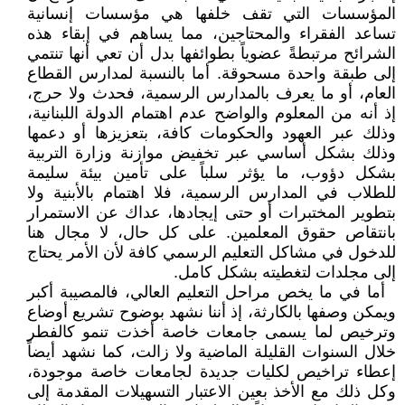
المؤسسات التي تقف خلفها هي مؤسسات إنسانية
تساعد الفقراء والمحتاجين، مما يساهم في إبقاء هذه
الشرائح مرتبطةً عضوياً بطوائفها بدل أن تعي أنها تنتمي
إلى طبقة واحدة مسحوقة. أما بالنسبة لمدارس القطاع
العام، أو ما يعرف بالمدارس الرسمية، فحدث ولا حرج،
إذ أنه من المعلوم والواضح عدم اهتمام الدولة اللبنانية،
وذلك عبر العهود والحكومات كافة، بتعزيزها أو دعمها
وذلك بشكل أساسي عبر تخفيض موازنة وزارة التربية
بشكل دؤوب، ما يؤثر سلباً على تأمين بيئة سليمة
للطلاب في المدارس الرسمية، فلا اهتمام بالأبنية ولا
بتطوير المختبرات أو حتى إيجادها، عداك عن الاستمرار
بانتقاص حقوق المعلمين. على كل حال، لا مجال هنا
للدخول في مشاكل التعليم الرسمي كافة لأن الأمر يحتاج
إلى مجلدات لتغطيته بشكل كامل.
أما في ما يخص مراحل التعليم العالي، فالمصيبة أكبر
ويمكن وصفها بالكارثة، إذ أننا نشهد بوضوح تشريع أوضاع
وترخيص لما يسمى جامعات خاصة أخذت تنمو كالفطر
خلال السنوات القليلة الماضية ولا زالت، كما نشهد أيضاً
إعطاء تراخيص لكليات جديدة لجامعات خاصة موجودة،
وكل ذلك مع الأخذ بعين الاعتبار التسهيلات المقدمة إلى