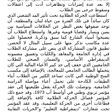
إلا بعد عدة إضرابات وتظاهرات أدت إلى اعتقالات
وسقوط جرحى بين الطلاب.
استطاعت الحركة الطلابية تحت تأثير المد الشعبي الذي
كان سائداً في تلك الفترة من حياة لبنان والمنطقة، أن
توحد صفوفها بغض النظر عن الخلافات السياسية بين
يمين ويسار وقضايا قومية وغيرها. واستطاع الطلاب أن
يصبحوا أسياد الشارع كما سبق وذكرنا، فحصلوا على
عدة مكاسب نذكر منها على سبيل المثال لا الحصر،
تطبيق قانون المشاركة الذي ينص على مشاركة الطلاب
في إدارة الجامعة والمعاهد والكليات وتعميق مضمونه
الديمقراطي الأساسي، والضمان الصحي للطلاب
الجامعيين الذي خفف إلى حد كبير الأعباء المالية التي كان
يتحملها الطالب الجامعي للمعالجة، بالإضافة إلى مكسب
المنح الوطنية التي كانت تساعد الكثير من الطلاب أبناء
الطبقات الكادحة على تحمل أعباء مواصلة الدراسة
الجامعية. وتوصلت تلك الحركة بفعل طليعيتها إلى عقد
مؤتمر تربوي وطني في أواسط آب 1973، وقد جمع ذلك
المؤتمر فصائل الحركة الطلابية كافة بالإضافة إلى
قطاعات أخرى من الحركة التعليمية، وقد عقد المؤتمر
تحت شعارات "ديمقراطية التعليم" و"الحريات النقابية