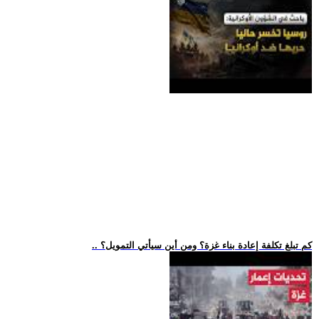
.. كم تبلغ تكلفة إعادة بناء غزة؟ ومن أين سيأتي التمويل؟