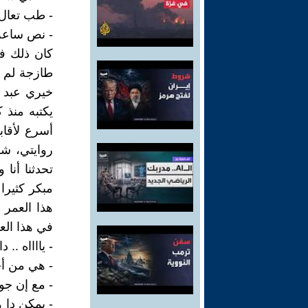
- طب تعال 
- نص ساعة
طازجة لم ت
خيري عبد ا
يكتبه منذ ك
أسرع لأقاب
روايتي، شك
تحدثنا أنا
مبكر كثيرا 
هذا العمر 
في هذا العم
- يااااه ..
- هي من أج
- مع إن جو
- يمكن دا 