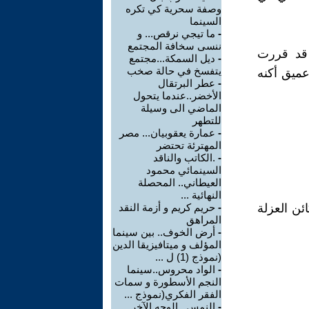
وصفة سحرية كي تكره
السينما
-
ما تيجي نرقص... و
ننسى سخافة المجتمع
قد قررت
-
ديل السمكة...مجتمع
يتفسخ في حالة صخب
عميق أكنه
-
عطر البرتقال
الأخضر..عندما يتحول
الماضي الى وسيلة
للتطهر
-
عمارة يعقوبيان... مصر
المهترئة تحتضر
-
.الكاتب والناقد
السينمائي محمود
العيطاني.. المحصلة
النهائية ...
ئن العزلة
-
حريم كريم و أزمة النقد
المراهق
-
أرض الخوف.. بين سينما
المؤلف و ميتافيزيقا الدين
(نموذج (1) ل ...
-
الواد محروس..سينما
النجم الأسطورة و سمات
الفقر الفكري(نموذج ...
-
النمس.. الوجه الآخر