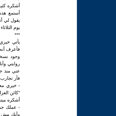
أشكره كثير
أستمع هذه 
يقول لي أن
يوم الثلاثاء
***
يأتي خيري
فأعرف أنه 
وجود نسخة
روايتي وأنا
عني منذ جل
فأر تجارب 
- خيري معج
"كائن العزل
أشكره مبتس
- عملك جمي
وأنك مش حت