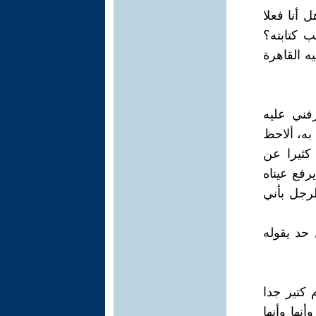
 أنا فعلا
ب كتابته؟
ه القاهرة
فني عليه
به، ألاحظ
كثيرا عن
رفع عيناه
رجل بأني
 حد يقوله
 كتير جدا
نها وأنها