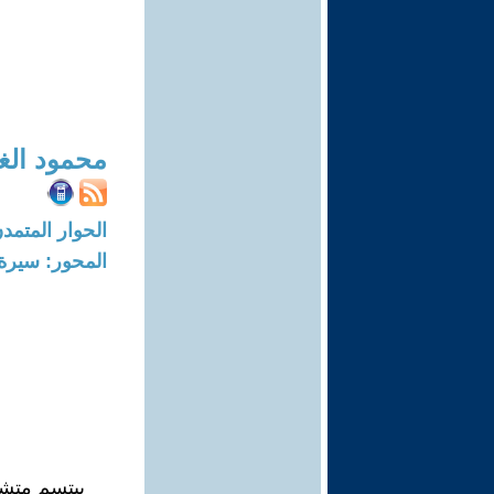
محمود الغ
الحوار المتمدن-العدد: 2249 - 08
المحور: سيرة 
يبتسم متشوق