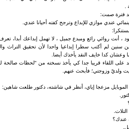
 .
د فترة صمت:
ينمائي عندي موازي للإبداع وترجح كفته أحيانا عندي.
ستنكرا:
ود ، أنت روائي رائع ومبدع جميل ، لا تهمل إبداعك أبدا، تعرف 
ن سنين لم أكتب سطرا إبداعيا واحدا لأن تحقيق التراث وال
ا وعشان كدا خايف النقد يأخذك أيضا.
عد على اللقاء قريبا جدا كي يأخذ نسخته من "لحظات صالحة للق
ت ولديّ وزوجتي؛ فأبحث عنهم.
موبايل مزعجا إياي، أنظر في شاشته، دكتور طلعت شاهين:
تور.
لتلات.
ه عندك؟
ل.