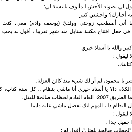
ول لي بصوته الأجش المألوف بالنسبة لي:
يه أخبارك؟ واحشني كتير
ما أني أصطحب زوجتي وولديّ (يوسف وآدم) معي، كنت 
ي حفل افتتاح مكتبة سنابل منذ شهر تقريبا ، أقول له بحب 
ير والله يا أستاذ خيري
 ليقول :
كتابتك.
ير يا محمود، لم أر لك شيء منذ كائن العزلة.
الكلام دا؟ يا أستاذ خيري أنا ماشي بنظام .. كل سنة كتاب، كا
ل النظام دا ، المهم انك تفضل ماشي عليه دايما .
 ليقول :
ا جميل جدا .
 "لحظات صالحة للقتل"، أقول له :