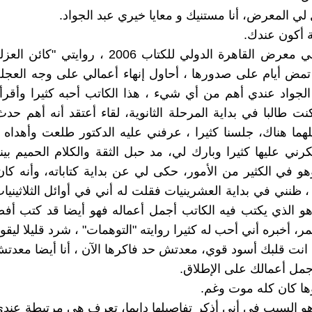
لي المعرض، أنا مستنيك و معايا خيري عبد الجواد.
 أكون عندك.
كان ذلك في معرض القاهرة الدولي للكتاب 2006 ، رواي
مض أيام على صدورها ، أحاول إنهاء أعمالي على وجه العجلة
لجواد عندي أهم من أي شيء ، هذا الكاتب أحبه كثيرا وأقرأ
نت طالبا في بداية المرحلة الثانوية، لقاء أعتقد أنه أهم حدث
لهما هناك، جلسنا كثيرا ، عرفني عليه الدكتور طلعت وأهدا
رني عليها كثيرا وبارك لي، مد حبل الثقة والكلام الحميم بينن
 وهو في الكثير من الأمور، حكى لي عن بداية كتاباته، وأنه ك
، ظنني في بداية العشرينيات فقلت له أني في أوائل الثلاثينيا
هو الذي يكتب فيه الكاتب أجمل أعماله فهو أيضا قد كتب أف
ر، أخبره أني أحب له كثيرا روايته "التوهمات" ، شرد قليلا ليقو
 دا انت قلبك أسود قوي، معدتش حد فاكرها الآن ، أنا أيضا معدت
مل أعمالك على الإطلاق.
ها كان كله موت وغم.
هو السبب في أني أذكر تفاصيلها دايما، تعرف هي مرتبطة عند