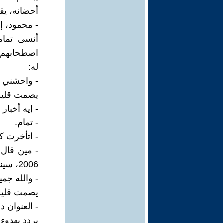
أحضانه، يق
- محمود، إ
أنسى تما
اصطحابهم ف
له:
- واحشني كت
يصمت قليلا
- إيه أخبار 
- تمام.
- اتأخرت كت
- مين قال 
2006، سينما الطريق 2007، العام القادم لحظات صالحة للقتل.
- والله جمي
يصمت قليلا
- العنوان د
يردد بهدوء