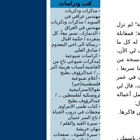
كتب ودراسات
-
مذكرات وذكريات
مهندس عراقي في
السويد / مذكرات وذكريات
تي "كائن العزلة" لم تزل
مهندس في العراق
؛ فمقابلة
-
الدنمارك، نسير معاً، كل
بمفرده / حكمة اقبال
 له كل ما
-
رسالة الى اخي المعدوم
/ صادق العلي
 لي الآن،
-
كراسات شيوعية
ه نسخة من
(مذكرات شيوعى ناجٍ من
الفاشية.أسباب هزيمة البر
ا سريعا ،
... / عبدالرؤوف بطيخ
ان في عمر
-
أعلام شيوعية
فلسطينية(جبرا
ت، قال لي
نقولا)استراتيجية
ضل أعماله
تروتسكية لفلسطين ... /
عبدالرؤوف بطيخ
ل:
-
كتاب طمى الاتبراوى
ش فاكرها.
محطات في دروب الحياة
/ تاج السر عثمان
-
سيرة القيد والقلم /
نبهان خريشة
-
سيرة الضوء... صفحات
ي باسمك ،
من حياة الشيخ خطاب