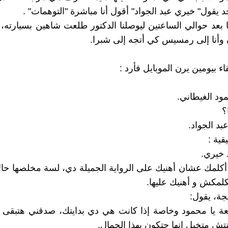
 يقول" خيري عبد الجواد" أقول أنا مباشرة "التوهمات" .
نا بعد حوالي الساعتين ليوصلنا الدكتور طلعت شاهين بسيارته،
ن وأنا إلى رمسيس كي أتجه إلى شبرا.
قاء بيومين يرن الموبايل فأرد :
ود الغيطاني.
؟
عبد الجواد.
قية :
ذ خيري.
 أكلمك عشان أهنيك على الرواية الجميلة دي، لسة مخلصها حا
كلمكش و أهنيك عليها.
جة، يقول:
ئعة يا محمود وخاصة إذا كانت هي دي بدايتك، صدقني هتبقى
نتش متخيل إنها حتكون بهذا الجمال.