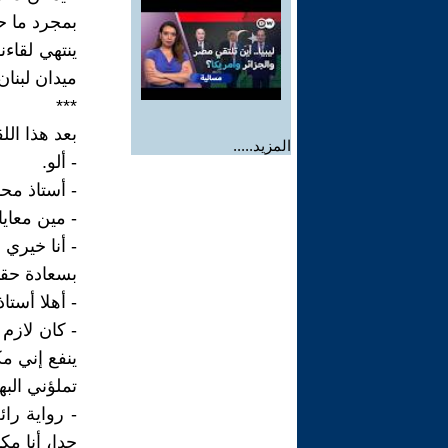
بمجرد ما حد
ينتهي لقاء
ميدان لبنا
***
بعد هذا الل
المزيد.....
- ألو.
- أستاذ محم
- مين معايا
- أنا خيري 
بسعادة حقي
- أهلا أستا
- كان لازم
ينفع إني م
تملؤني البه
- رواية را
جدا، أنا مك