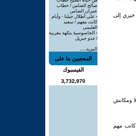
صالح الضامن / خطاب
عمران الضامن
 خيري إلى
-
على أطلال جيلنا - وأيام
كانت معهم / سعيد
العليمى
-
الجاسوسية بنكهة مغربية
/ جدو جبريل
المزيد.....
المعجبين بنا على
الفيسبوك
3,732,970
لا ومكانش
 كاتب مهم