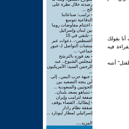
رصدته خلال نظرة على
الح ...
-
ترامب: صناعاتنا
الدفاعية تتوسع
-
اختتام مفاوضات روما
بين لبنان وإسرائيل
-
-نلتقي في 15
أنا بقولك
أغسطس-.. دعوات عبر
منصات التواصل لـ-عبور
قراءة فيه
جماعي- ...
-
بعد فوزه بالترشح
لمجلس الشيوخ.. عبد
تل" أنتبه
الرحمن السيد: الأمريكيون
...
-
جبهة حرب اليمن.. إلى
أين يتجه التصعيد بين
الحوثيين والسعودية ...
-
نتنياهو يصعد بلبنان..
صفعة لترامب وإيران
-
إيطاليا.. القضاء يوقف
صفقة نظام رادار
إسرائيلي لمطار ليونارد ...
المزيد.....