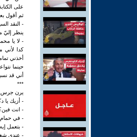
على الكتابة
ثم أقول بع
- النقد الس
ينظر إليّ م
- لا يا محم
كدا لأني م
أخذني تمام
حينما نتوا
أني قد نسي
***
يرن جرس ال
- أزيك يا دك
- انت فين؟
- في حمام ا
- بتعمل إي
- عندي شغ