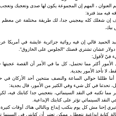
 العنوان ، المهم إن المجموعة يكون لها صدى وتعجبك وتعجب 
 فيه منذ فترة:
ف إن شغلك كله بيعجبني جدا، لك طريقة مختلفة عن معظم ا
 بيك.
د الحميد قالي إن فيه روائية جزائرية عايشة في أمريكا ع
دولار عشان تشتري قصتك "الجلوس على الخازوق".
فيّ لأقول:
 الأمور أكثر مما تحتمل، كل ما في الأمر أن القصة عجبتها 
، لا تأخذ الأمور بجدية.
 أننا ظللنا حوالي الساعة والنصف منتحين أحد الأركان في ح
ل، تحدثنا في كل شيء وفي الكثير من الأمور، قال بجدية:
ير مما تكتبه في النقد السينمائي، بتعجبني جدا كتابتك فيه، لك
ي النقد السينمائي تؤثر على كتابتك الإبداعية.
خيري إحنا مش كل يوم بنكتب إبداع وبالتالي هناك أوقات كتيرة ج
ة كتابة إبداعية نتعطل، ممكن تعتبر أن كتابتي في السينما ت