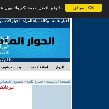
موافق - OK
لتوفير افضل خدمة لكم ولتسهيل عملي
أخبار عامة
-
وكالة أنباء المرأة
-
اخبار الأدب و
الموقع
يسارية
"من أج
حاز ال
إذا لديك
الزوار
اضافة/خدمات
بحث/الارشيف
الصفحة الرئيسية
-
سيرة ذاتية
-
محمود الغيطان
تبرعاتكم