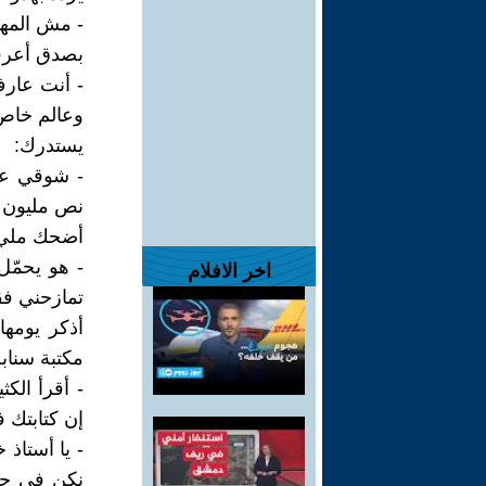
- مش المهم
بصدق أعرفه
- أنت عار
وعالم خاص
يستدرك:
- شوقي عب
نص مليون 
أضحك مليء 
- هو يحمّل
اخر الافلام
تمازحني فقط
أذكر يومها
مكتبة سناب
- أقرأ الكث
إن كتابتك ف
- يا أستاذ 
نكن في حال