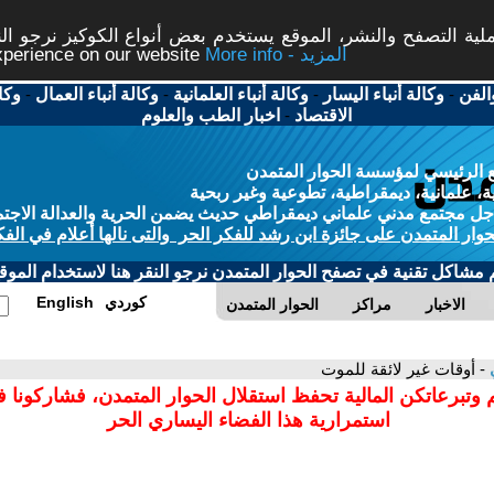
ة التصفح والنشر، الموقع يستخدم بعض أنواع الكوكيز نرجو النق
More info - المزيد
experience on our website
الفن
-
وكالة أنباء اليسار
-
وكالة أنباء العلمانية
-
وكالة أنباء العمال
-
وكا
الاقتصاد
-
اخبار الطب والعلوم
 الرئيسي لمؤسسة الحوار المتمدن
، علمانية، ديمقراطية، تطوعية وغير ربحية
ل مجتمع مدني علماني ديمقراطي حديث يضمن الحرية والعدالة الاجتم
حوار المتمدن على جائزة ابن رشد للفكر الحر والتى نالها أعلام في الفك
م مشاكل تقنية في تصفح الحوار المتمدن نرجو النقر هنا لاستخدام الموقع
كوردي
English
الاخبار
مراكز
الحوار المتمدن
ي
- أوقات غير لائقة للموت
 وتبرعاتكن المالية تحفظ استقلال الحوار المتمدن، فشاركونا 
استمرارية هذا الفضاء اليساري الحر