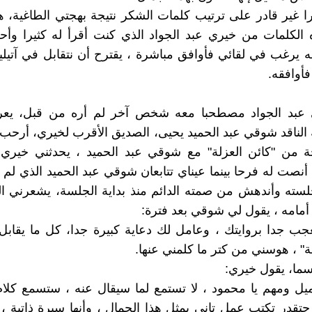
ا غير قادر على ترتيب كلمات الشكر نتيجة بهجتي الطاغية، هل
الكلمات من خيري عبد الجواد الذي كنت أقرأ له كثيرا وأح
ه يرغب في لقائي فأوافق مباشرة ، يقترح أن نتقابل في آتيليي
 فأوافقه.
 عبد الجواد مصطحبا معه شخص آخر لم أره من قبل، يعر
الناقد شوقي عبد الحميد يحيى، الصديق الأقرب لخيري، أرحب 
 من "كائن العزلة" مع شوقي عبد الحميد ، يحدثني خيري 
 أنصت له فرحا بينما عيناي تتابعان شوقي عبد الحميد الذي لم ي
سته وأندهش من صمته الدائم منذ بداية الجلسة، يشعرني ال
أمامه ، يقول لي شوقي بعد فترة:
ب جدا بروايتك ، وعامل لك دعاية كبيرة جدا، كل ما يقابل
ة" ، هوسني من كتر ما كلمني عنها.
ما، يقول خيري:
ل ومهم يا محمود ، لا تستمع لما سيقال عنه ، ستسمع كلام
قدر تكتب عمل تاني بمثل هذا الجمال ، وأنها سيرة ذاتية ، وأ