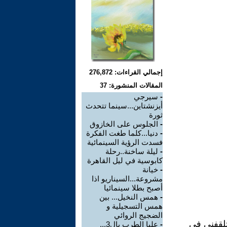
إجمالي القراءات: 276,872
المقالات المنشورة: 37
-
سيرجي
أيزنشتاين...سينما تتحدث
ثورة
-
الجلوس على الخازوق
-
دنيا...كلما طغت الفكرة
فسدت الرؤية السينمائية
-
ليلة ساخنة..رحلة
كابوسية في ليل القاهرة
-
خيانة
مشروعة...السيناريو اذا
أصبح بطلا سينمائيا
-
همس النخيل... بين
همس التسجيلية و
الضجيج الروائي
يتلقفني في
-
عليا الطرب بال3...