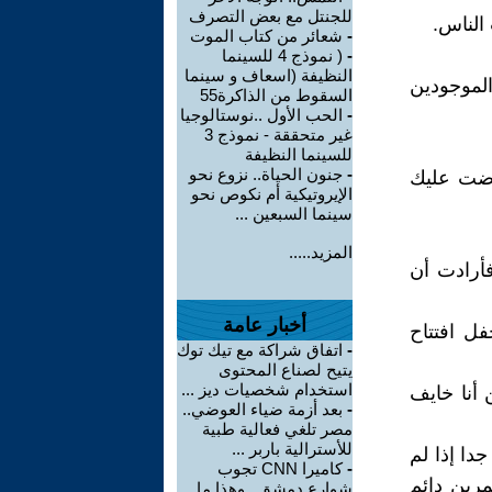
للجنتل مع بعض التصرف
الناس.
-
شعائر من كتاب الموت
-
( نموذج 4 للسينما
النظيفة (اسعاف و سينما
لموجودين
السقوط من الذاكرة55
-
الحب الأول ..نوستالوجيا
غير متحققة - نموذج 3
للسينما النظيفة
-
جنون الحياة.. نزوع نحو
رضت عليك
الإيروتيكية أم نكوص نحو
سينما السبعين ...
المزيد.....
فأرادت أن
أخبار عامة
فل افتتاح
-
اتفاق شراكة مع تيك توك
يتيح لصناع المحتوى
استخدام شخصيات ديز ...
ن أنا خايف
-
بعد أزمة ضياء العوضي..
مصر تلغي فعالية طبية
للأسترالية باربر ...
دا إذا لم
-
كاميرا CNN تجوب
مرين دائم
شوارع دمشق.. وهذا ما