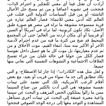
أرادت أن تقتل فينا أي معني للتفكير و احترام الذات-
فنجحت في تشويه أعماقنا و من ثم مسخ جل الأجيال
الناشئة- أو من قبل السياسات الدولية التي قتلت في
العالم كله أدني معني للانتماء؛ فصار العالم عبارة عن
قرية ممسوخة مشوهة ما تراه في مصر هو صورة طبق
الأصل- تكاد تكون كربونية- لما تراه في أمريكا أو الصين
أو فرنسا أو أي مكان أردته من العالم؛ حتى أن المجتمع
المحيط قد ضج من كثرة ما فيه من عدم احترام لآدمية
الآخر أو الأكبر منه سنا، انتفاء القيم، موت الأخلاق و من
ثم عدم معياريتها، بل موت كل ما هو جميل داخل نفوسنا
فصار الكل من حولنا في حالة غليان من جراء تفسخ
العلاقات الاجتماعية و التشوهات النفسية التي نعاني منها
جميعا.
و لعل مثل هذه "الكادرات"- إذا جاز لنا الاصطلاح- و التي
تكاد تتطابق إلى حد ما- سواء من قريب أو بعيد- مع بعض
أفلام الرعب الأمريكية، تلك التي تعتمد علي تيمات
نفسية مشوهه هي التي أدت بالكثير من صناع السينما
ممن ما زالوا يمتلكون الحس المرهف و البحث عن سينما
واعية معبرة عميقة إلى البحث عن تيمات أخري تستأهل
المشاهدة و التوحد معها إلى درجة الوجد الصوفي فنجحوا