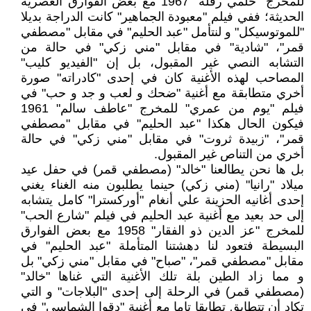
للمخرج "حلمي رفلة" 1967 مع بعض الفوارق العصرية
الحديثة؛ ففي فيلم "معبودة الجماهير" كانت الدراجة بديلا
"للموتوسيكل" و لنتأمل "عبد الحليم" في مقابل "مصطفي
قمر"، "شادية" في مقابل "مني زكي" في حالة من
التشابه النصي غير المقبول، بل إن "الفيديو كليب"
المصاحب لهذه الأغنية كان في إحدى "كادراته" صورة
أخري متطابقة مع أغنية "ضحك و لعب و جد و حب" في
فيلم "يوم من عمري" للمخرج "عاطف سالم" 1961
فيكون الحال هكذا "عبد الحليم" في مقابل "مصطفي
قمر"، "زبيدة ثروت" في مقابل "مني زكي" في حالة
أخري من التناص غير المقبول.
بل ها نحن يطالعنا "خالد" (مصطفي قمر) في حفل عيد
ميلاد "رانيا" (مني زكي) حينما يطلبون منه الغناء يغني
إحدى أغانيه الحزينة علي أنغام "أوركسترا" كامل يتشابه
إلى حد بعيد مع أغنية عبد الحليم في فيلم "شارع الحب"
للمخرج "عز الدين ذو الفقار" 1958 مع بعض الفوارق
البسيطة فتعود لنا دهشتنا المتأملة "عبد الحليم" في
مقابل "مصطفي قمر"، "صباح" في مقابل "مني زكي" بل
و مما زاد الطين بلة تلك الأغنية التي غناها "خالد"
(مصطفي قمر) في الرحلة إلى إحدى "البلاجات" و التي
تكاد أن تتطابق تطابقا تاما مع أغنية "دقوا الشماسي" في