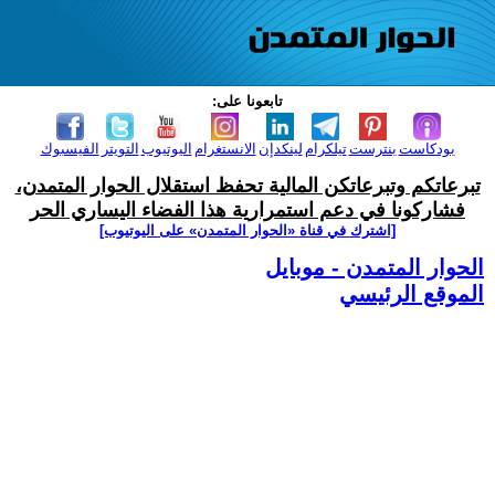
تابعونا على:
بودكاست
بنترست
تيلكرام
لينكدإن
الانستغرام
اليوتيوب
التويتر
الفيسبوك
تبرعاتكم وتبرعاتكن المالية تحفظ استقلال الحوار المتمدن،
فشاركونا في دعم استمرارية هذا الفضاء اليساري الحر
[اشترك في قناة ‫«الحوار المتمدن» على اليوتيوب]
الحوار المتمدن - موبايل
الموقع الرئيسي