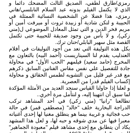
رمزي/طارق لطفي، الصديق الثالث المضحك دائما و
الذي لا يكتمل الفيلم بدونه عبد السلام النابلسي/هاني
رمزي، هذا فضلا عن الشخصية النسائية الممثلة في
الحبيبة و لتكن شادية أو زبيدة ثروت أو ميرفت أمين أو
مريم فخر الدين و التي تمثل المعادل الموضوعي ل(مني
زكي)، و لا بأس من وجود صديقة للحبيبة حتى تكتمل
القصة مثل سهير البابلي/حنان ترك.
بكل هذه التوليفة التي تعد من أجود التوليفات في أفلام
العندليب يقدم لنا السيناريست (أحمد البيه) بالتعاون مع
المخرج (حامد سعيد) فيلمهم "الحب الأول" في محاولة
جادة للتفصيل علي نفس مقاس الفنانين السابق ذكرهم
مع قدر غير قليل من التشويه لطمس الحقائق و محاولة
إكساب الفيلم قدرا من العصرية.
و لعلنا إذا حاولنا القياس سنجد العديد من الأمثلة المؤكدة
لما سبق أن انتهينا إليه، و لنتأمل مرة أخري..
تطالعنا "رانيا" (مني زكي) في أحد المشاهد تركب
الدراجة البخارية خلف "خالد" (مصطفي قمر) في حالة
حب فجائية و غريبة بينما هو ينطلق مغنيا لها إحدى أغنياته
معبرا فيها عن مدي شوقه و حبه لها، و لعل هذا المشهد
يكاد أن يتطابق مع إحدى مشاهد فيلم "معبودة الجماهير"