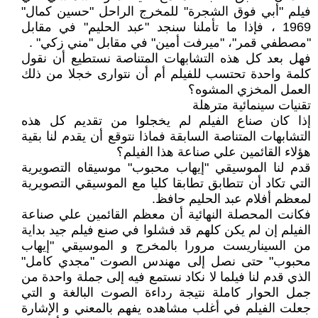
فيلم "أبي فوق الشجرة" للمخرج الراحل "حسين كمال"
1969 ، فإذا ما تأملنا سنجد "عبد الحليم" في مقابل
"مصطفي قمر"، "ميرفت أمين" في مقابل "مني زكي" .
فهل بعد كل هذه التشابهات المتناصة نستطيع أن نقول
كلمة واحدة تحتسب للفيلم أم أن نتوارى خجلا من ذلك
العمل المخزي المشوه؟
تقنيات سينمائية مترهلة
إذا كان صناع الفيلم لم يخجلوا من تقديم كل هذه
التشابهات المتناصة السابقة فماذا نتوقع أن يقدم لنا بقية
هؤلاء القائمين علي صناعة هذا الفيلم؟
قدم لنا الموسيقي "إيهاب محبوب" موسيقاه التصويرية
التي تكاد أن تتطابق تطابقا كليا مع الموسيقي التصويرية
لمعظم أفلام عبد الحليم حافظ.
فكانت المحصلة النهائية أن معظم القائمين علي صناعة
الفيلم إن لم يكن كلهم قد فشلوا في صنع فيلم جيد بداية
من السيناريست مرورا بالمخرج و الموسيقي "إيهاب
محبوب" حتى نصل إلى مهندس الصوت "مجدي كامل"
الذي قدم لنا فيلما لا نكاد نستمع فيه إلى جملة واحدة من
جمل الحوار كاملة نتيجة رداءة الصوت البالغة و التي
جعلت الفيلم في أغلب مشاهده يفهم بالمعني و الإشارة