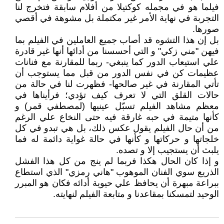
فيلما هو في مجمله كوكتيلا من أفلام سابقة فتخرج لنا
التجربة في نهاية الأمر غير مكتملة بل مشوهة في أقصي
صورها.
بل إن هذا التشوه قد أصاب جميع العاملين في الفيلم بما
فيهن "مني زكي" و التي أحسسنا من أدائها أنها غير قادرة
علي استيعاب الدور كما ينبغي- ربما للمقارنة مع فنانات
عظيمات كن في نفس الدور من قبل مما يستوجب أن
تأتي المقارنة في غير صالحها- فظهرت لنا في حالة من
حالات القلق التي لا تعرف كيف تؤدي؛ فرأيناها في
معظم مشاهد الفيلم تسبّل عينيها (لمصطفي قمر) و
كأنها متيمة في حبه غارقة فيه حتى النخاع علي الرغم
من أن حال الفيلم يقول عكس ذلك، بل هي تبدو في كل
خلجاتها و حركاتها و كأنها في حالة غواية دائمة له فما
يلبث أن يستجيب إلا و تصده.
و إذا كان الحال هكذا فربما لم ينج من كل هذا الفشل
الذريع سوي الفنان الموهوب "هاني رمزي" الذي استطاع
ببراعة مبهرة أن يحافظ علي حيوية أدائه فكان هو المبرر
الوحيد لتمسكنا بمقاعدنا و متابعة الفيلم لنهايته.