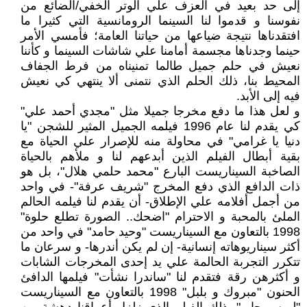
إلى حد بعيد في العزف علي الوتر الخفي/الضائع من
نفوسنا و قدموا لنا السينما الرومانسية التي كثيرا ما
افتقدناها نتيجة ضياعها من حياتنا العامة؛ فأمسي الأمر
حينما وجدناها مجسمة أمامنا علي شاشات السينما و كأننا
نعيش في حلم جميل طالما تمنيناه من فرط الجفاف
المحيط بنا، ذلك الحلم الذي نتمنى ألا ينتهي كي نعيش
فيه إلى الأبد.
و لعل هذا ما دفع مخرجا جميلا مثل "مجدي أحمد علي"
كي يقدم لنا عام 1996 فيلمه الجميل المثير للشجن "يا
دنيا يا غرامي" في محاولة منه للإصرار علي الحياة مع
بقية أبطال الفيلم الذين أبدعهم لنا و ملأهم بالحياة
الصاخبة السيناريست البارع "محمد حلمي هلال"، بل هو
ذات الدافع الذي دفع المخرج "شريف عرفة"- في واحد
من أجمل أفلامه علي الإطلاق- أن يقدم لنا فيلمه الحالم
الملئ بالمحبة و الاحترام "اضحك.. الصورة تطلع حلوة"
1998 بالتعاون مع السيناريست "وحيد حامد" في واحد من
أكثر سيناريوهاته إنسانية- إن لم يكن أندرها- و سرعان ما
تتكرر التجربة الحالمة علي يد إحدى المخرجات الشابات
و أكثرهن رقة فتقدم لنا "ساندرا نشأت" فيلمها الدافئ
الحنون "مبروك و بلبل" 1998 بالتعاون مع السيناريست