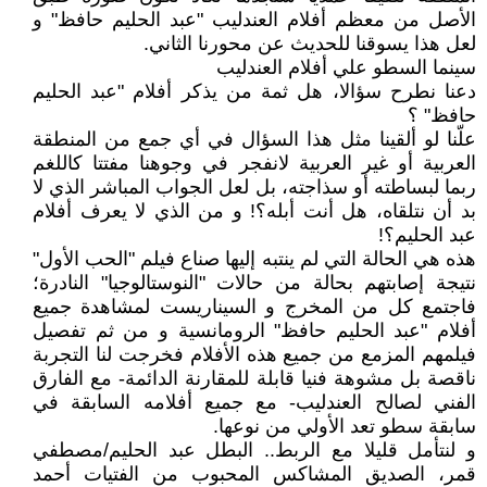
الأصل من معظم أفلام العندليب "عبد الحليم حافظ" و
لعل هذا يسوقنا للحديث عن محورنا الثاني.
سينما السطو علي أفلام العندليب
دعنا نطرح سؤالا، هل ثمة من يذكر أفلام "عبد الحليم
حافظ" ؟
علّنا لو ألقينا مثل هذا السؤال في أي جمع من المنطقة
العربية أو غير العربية لانفجر في وجوهنا مفتتا كاللغم
ربما لبساطته أو سذاجته، بل لعل الجواب المباشر الذي لا
بد أن نتلقاه، هل أنت أبله؟! و من الذي لا يعرف أفلام
عبد الحليم؟!
هذه هي الحالة التي لم ينتبه إليها صناع فيلم "الحب الأول"
نتيجة إصابتهم بحالة من حالات "النوستالوجيا" النادرة؛
فاجتمع كل من المخرج و السيناريست لمشاهدة جميع
أفلام "عبد الحليم حافظ" الرومانسية و من ثم تفصيل
فيلمهم المزمع من جميع هذه الأفلام فخرجت لنا التجربة
ناقصة بل مشوهة فنيا قابلة للمقارنة الدائمة- مع الفارق
الفني لصالح العندليب- مع جميع أفلامه السابقة في
سابقة سطو تعد الأولي من نوعها.
و لنتأمل قليلا مع الربط.. البطل عبد الحليم/مصطفي
قمر، الصديق المشاكس المحبوب من الفتيات أحمد