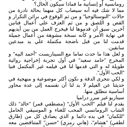
رومانسية أو إنسانية ما فماذا سيكون الحال؟
مما لا شك فيه أنه سيصاب كل منهما بحالة نادرة من
حالات "النوستالوجيا" و من ثم الوقوع في براثن التكرار و
القص و اللصق و من ثم العزف علي أعمال فنانين
آخرين سبق أن قدموها لنا فيخرج العمل من بين أيديهم
في نهاية الأمر و كأنه نسخة مشوهة من أعمال جميلة
قدمت لنا من قبل ناضجة مكتملة علي يد مبدعين
سابقين.
و لعل هذا ما حدث تماما مع السيناريست "أحمد البيه" و
المخرج "حامد سعيد" في أول تجربة إخراجية روائية
طويلة له و التي قدمها لنا في فيلمه غير المكتمل فنيا
"الحب الأول".
و لكي نتحرى الدقة و نكون أكثر موضوعية و منهجية في
حديثنا عن الفيلم لا بد لنا أن نقسمه إلى عدة محاور
أساسية ننطلق منها.
سيناريو غير مبرر دراميا
يقدم لنا فيلم "الحب الأول" (مصطفي قمر) "خالد" ذلك
الشاب الرومانسي المحب للغناء و الموسيقي الحامل
"للكمان" في يده دائما و الذي يصادق كل من (طارق
لطفي) "هشام"، (هاني رمزي) "حسن" المتناقضين معه