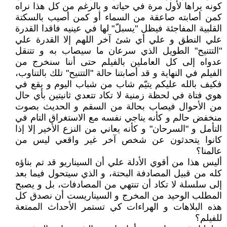
كونه يراها لأول مرة في حياته و بالرغم من كل هذا نراه
كمن أصابته صاعقة من السماء أو كمن أصيب بالسكتة
القلبية المفاجئة فيظل "يسبلّ" لها في عينيه فاقدا القدرة
علي النطق و علي أي شئ آخر اللهم إلا القدرة علي
"التتنيح" الطويل الذي سرعان ما سيصاب به و تتنقل
عدواه إلى كل العاملين بالفيلم حتى أننا سنخرج من
الفيلم في النهاية و قد أصابتنا حالة "التتنيح" تلك بالتناوب،
فكيف بالله عليكم يتيّم شاب من شباب اليوم و يقع في
هوي فتاة في لحظة زمنية لا تكاد تتعدي ثانيتين بأي حال
من الأحوال فيصاب بحالة من السقم و الحديث بصوت
منخفض حالم و كأنه يناجي نفسه مع الاستغراق التام في
التأمل و "السرحان" و كأنه يعاني من النزع الأخير إلا إذا
كانوا يتحدثون عن شخص آخر غير واقعي ليس من
عالمنا؟
أليس هذا من أقوي الأدلة علي أن السيناريو قد تم بناؤه
كله من قبيل المصادفة البحتة، و الذي سيتحول فيما بعد
إلى سلسلة لا تكاد أن تنتهي من المصادفات، بل و يصبح
المطلب الوحيد من المخرج و السيناريست أن نصدق كل
هذه البلاهات و الهراءات كي تستمر الأحداث الممتعة
للفيلم؟