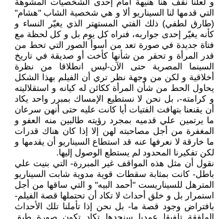
و لعلنا نقف هنا هنيهة أمام إحدى الشخصيات المشوهة
التي قدمها لنا السيناريو ألا و هي شخصية الشاب "هشام"
(طارق لطفي) ذلك الفتي المستهتر الذي يغيّر النساء و
كأنه يغيّر إحدى جواربه، فنراه كل يوم بل و كل لحظة مع
فتاة جديدة في صورة تعد من أسوأ الصور التي تحط من
قدر المرأة و تحقر من شأنها كأخت أو صديقة في تاريخ
السينما المصرية حتى الآن-ليس انطلاقا من نظرة
أخلاقية و لكن من وجهة نظر تري أن الفيلم بهذا الشكل
يحاول الحط من شأن المرأة ككائن له كيانه و استقلاليته
و كرامته-، بل نحن لا نستطيع الإمساك بمبرر واحد يكاد
أن يقنعنا بتهافت الفتيات أيا كانت عليه حتى أنهن سرعان
ما يرتمين علي قدميه بمجرد رؤيته طالبين منه العفو و
المغفرة من أجل مصاحبته لهن إلا إذا كان هناك قدرات
ما خارقة لا نعرفها عنه قد استطاع السيناريو أن يقدمها و
لكن تفكيرنا المحدود لم يستطع الوصول إليها.
نقول أن مثل هذه المواقف غير المبررة- التي بنيت علي
باطل- كانت بمثابة سقطات قوية مدوية شابت السيناريو
المترهل للسيناريست "أحمد البيه" و التي ساقها من أجل
استمرار بل و خلق أحداث لا تكاد أن تحتملها قصة الفيلم-
بافتراض وجود قصة ما- بل نحن إذا تأملنا تلك الأحداث
الملفقة تلفيقا عمديا سنجدها تكاد تكون صورة طبق