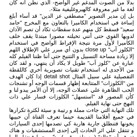
بدلا من الصوت المدغم غير الواضح- الذي نظن أنه كان
لغة ما غير معروفة كالهيروغليفية مثلا-.
بل إن مدير التصوير "مصطفي عز الدين" قد أساء أبلغ
إساءة في استخدام الكاميرا بالتعاون مع المخرج "حامد
سعيد" فسقط كل منهم عدة سقطات تكاد أن تصم الآذان
لدويها القوي حتى أنني تخيلته مصورا مبتدئا يقف خلف
الكاميرا لأول مرة نتيجة الإفراط الواضح في استخدام
"الكلوز آب" close up بدون أي مبرر علي الإطلاق اللهم
إلا زيادة مساحة التسبيل و التتنيح حتى أننا ظننا الفيلم كله
عبارة عن "كلوز آب" طويل لا يكاد أن ينتهي، و لقد كان
من الأجدى له استخدام تقنيات تصويرية أخري كاللقطة
التفصيلية علي سبيل المثال detail shot إذا كان الهدف
من "الكلوزات" المتتابعة إظهار قسمات الوجه أو تشنجات
الحب الظاهرة علي عضلات الوجه، إلا أن الأمر يبدو لنا و
كأن المصور قد "استسهل" الكلوزات فسار علي ذات
النهج حتى نهاية الفيلم.
تلك النهاية التي جاءت مملة و رتيبة و سيئة لكثرة تكرارها
في جميع أفلامنا القديمة حينما تعرف الفتاة أن حبيبها
يخونها فتنطلق جارية هاربة كي تصدمها إحدى السيارات
و تنتقل علي اثر الحادث إلى إحدى المستشفيات و هناك