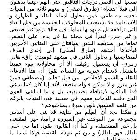
نفسيا إلى أقصي درجات التناقض حتى أنهم حينما يذهبون
إلى فيلا "هشام" (طارق لطفي) و معهم ثلاثة من الفتيات
نجده- مصطفي قمر- يحاول ادعاء النقاء و الطهارة و
الاستقامة فلا يستجيب للمحاولات الجنسية من قبل الفتاة
التي ترافقه بل و يهملها تماما- في حالة برود غير طبيعي
و غير مبرر- ليقرأ في مجلة ما في يده، علي النقيض
تماما من صديقيه اللذين يتهافتان علي الفتاتين الأخريين
فيأخذها أحدهم (طارق لطفي) إلى إحدى الغرف
لمضاجعتها و يحاول الثاني في مشهد كوميدي راق- هاني
رمزي- أن يستميل رفيقته إلا أن محاولاته تبوء جميعا
بالفشل لانعدام خبرته مع النساء، نقول أن هذا الادعاء-
النقاء و السمو الأخلاقي- من قبل "خالد" (مصطفي قمر)
غير مبرر و لا يمكن قبوله منطقيا لأنه إذا كان كما يدعي
فما الداعي لارتباطه بصديقيه، بل و ما الداعي القوي
الذي دفعه للذهاب معهم في صحبة هذه الفتيات بالرغم
من علمه المسبق بأنهن سوف يصاحبوهم؟
و هكذا نجد أن الفيلم من بدايته قد بني علي أساس
مجموعة من الموقف غير المبررة دراميا، غير المقنعة،
بل غير الممنطقة، و كما أن القانون يقول (ما بني علي
باطل فهو باطل) و من ثم تنهدم القضية فهذا تماما ما
حدث مع الفيلم.