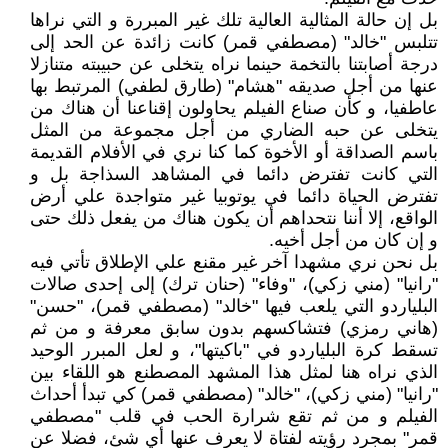
بل إن حالة المثالية العالية تلك غير المبررة و التي نراها
تتلبس "خالد" (مصطفي قمر) كانت زائدة عن الحد إلى
درجة أصابتنا بالتخمة حينما نراه يتخلى عن حبيبته متنازلا
عنها من أجل صديقه "هشام" (طارق لطفي) المرتبط بها
عاطفيا، و كأن صناع الفيلم يحاولون إقناعنا أن هناك من
يتخلى عن حبه الضاري من أجل مجموعة من المثل
باسم الصداقة أو الأخوة كما كنا نري في الأفلام القديمة
التي كانت تفترض دائما في المشاهد السذاجة بل و
تفترض الحياة دائما في يوتوبيا غير متواجدة علي أرض
الواقع، إلا أننا نتحداهم أن يكون هناك من يفعل ذلك حتى
و إن كان من أجل أخيه.
بل نحن نري مشهدا آخر غير مقنع علي الإطلاق تأتي فيه
"رانيا" (مني زكي)، "وفاء" (حنان ترك) إلى إحدى صالات
البلياردو التي يلعب فيها "خالد" (مصطفي قمر)، "حسن"
(هاني رمزي) فتشاكسهم بدون سابق معرفة و من ثم
تسقط كرة البلياردو في "باكيتها"، و لعل المبرر الوحيد
الذي نراه هنا لمثل هذا المشهد المصطنع هو اللقاء بين
"رانيا" (مني زكي)، "خالد" (مصطفي قمر) كي تبدأ أحداث
الفيلم و من ثم تقع شرارة الحب في قلب "مصطفي
قمر" بمجرد رؤيته لفتاة لا يعرف عنها أي شئ، فضلا عن