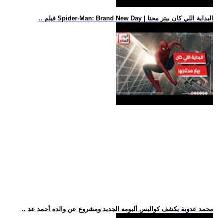
.. فيلم Spider-Man: Brand New Day | البداية اللي كان بيتر محتا
.. محمد عدوية يكشف كواليس ألبومه الجديد ومشروع عن والده أحمد عد