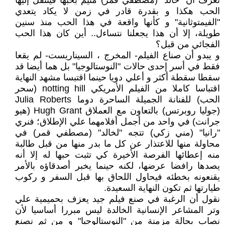
تعرف أن "خالد" (مصطفي قمر) متيّم بحبها فينتقل إليها
الحب هكذا و بقدرة قادر في زمن لا يكاد يتعدي
"الفيمتوثانية" و كأنها واقعة في هذا الحب منذ سنين
طويلة، إلا أن هذا يجعلنا نتساءل.. أين كان هذا الحب
الفجائي من قبل؟
و يبدو أن صناع الفيلم- المخرج ، السيناريست- لم يقعا
فقط في أسر إحدى حالات "النوستالوجيا" بل هما أيضا قد
سقطا سقطة أكثر و أعلي دويا حينما اقتبسا مشهد النهاية
اقتباسا كاملا من الفيلم الأمريكي notting hill (سحر
الحب) للفنانة الجميلة الساحرة دوما Julia Roberts
(جوليا روبرتس) بالتعاون مع العملاق Hugh Grant (هيو
جرانت) في واحد من أجمل أفلامهما علي الإطلاق؛ فنري
"رانيا" (مني زكي) تتجه "لخالد" (مصطفي قمر) في
محاولة منها للاعتذار عن كل ما بدر منها من قبل طالبة
منه إعطائها الفرصة الأخيرة كي تثبت حبها له إلا أنه
يصدها رافضا عرضها، لكنه حينما يخبر أصدقاؤه بالأمر
يقنعونه بخطئه فيحاول اللحاق بها قبل السفر و ركوب
طيارتها ثم تكون النهاية السعيدة.
نقول أن الرغبة في صنع فيلم جيد يعزف بحميمية علي
وتر المشاعر الإنسانية الخالدة ليس مبررا أساسيا لأن
نصاب بحالة مزمنة من "النوستالوجيا" و من ثم نصنع