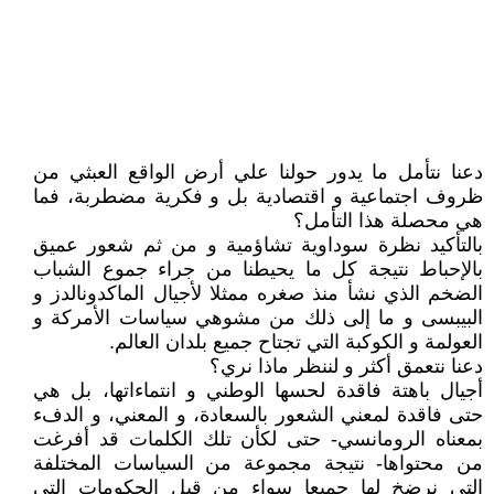
دعنا نتأمل ما يدور حولنا علي أرض الواقع العبثي من
ظروف اجتماعية و اقتصادية بل و فكرية مضطربة، فما
هي محصلة هذا التأمل؟
بالتأكيد نظرة سوداوية تشاؤمية و من ثم شعور عميق
بالإحباط نتيجة كل ما يحيطنا من جراء جموع الشباب
الضخم الذي نشأ منذ صغره ممثلا لأجيال الماكدونالدز و
البيبسى و ما إلى ذلك من مشوهي سياسات الأمركة و
العولمة و الكوكبة التي تجتاح جميع بلدان العالم.
دعنا نتعمق أكثر و لننظر ماذا نري؟
أجيال باهتة فاقدة لحسها الوطني و انتماءاتها، بل هي
حتى فاقدة لمعني الشعور بالسعادة، و المعني، و الدفء
بمعناه الرومانسي- حتى لكأن تلك الكلمات قد أفرغت
من محتواها- نتيجة مجموعة من السياسات المختلفة
التي نرضخ لها جميعا سواء من قبل الحكومات التي