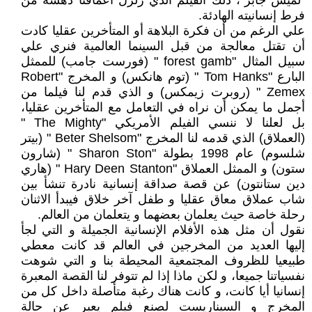
"لميس جابر"، ذلك الفيلم الذي زلزل أعماقنا دهشة من
فرط إنسانيته الهادئة.
علي الرغم من أن فكرة البلاهة أو المتأخرين عقليا كادت
أن تقتل معالجة من قبل السينما العالمية فنري علي
سبيل المثال "forest gamb " (فورست جامب) للممثل
البارع "Tom Hanks " (توم هانكس) و المخرج "Robert
Zemex " (روبرت زيمكس) و الذي قدم لنا فيلما من
أجمل ما يمكن أن نراه في التعامل مع المتأخرين عقليا،
بل لعلنا لا ننسي الفيلم الأمريكي "The Mighty "
(العملاق) الذي قدمه لنا المخرج "Beter Shelsom " (بيتر
شلسوم) عام 1998 بطولة "Sharon Ston " (شارون
ستون) و الممثل العملاق "Hary Deen Stanton " (هاري
دين ستانتون) عن قصة صداقة إنسانية نادرة تنشأ بين
شاب عملاق معاق عقليا و طفل آخر خلاق فيبدأ الاثنان
رحلة خاصة حيث يعلمان بعضهما و يتعلمان من العالم.
نقول أن مثل هذه الأفلام الإنسانية الجميلة و التي لجأ
إليها العديد من المخرجين في العالم قد كانت معطي
طبيعيا للظروف المجتمعية المحيطة بنا و التي شوهت
نفسياتنا جميعا، و لكن ماذا إذا لم تتوفر لنا القصة المعبرة
إنسانيا أيا كانت، و كانت هناك رغبة متأصلة داخل كل من
المخرج و السيناريست لصنع فيلم يعبر عن حالة