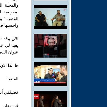
والمجلة ال
لمفوضية ا
القضية " و
واحسبها في 
الان وقد ت
يعيد لي ق
عنوان القصي
ها أنذا الا
القضية
قضـِيّـتي أني
في وطن ٍ