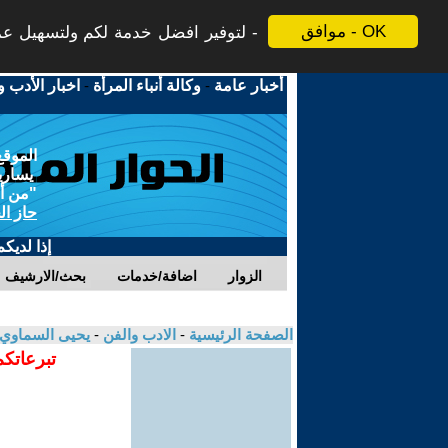
موافق - OK
لتوفير افضل خدمة لكم ولتسهيل عملي
أخبار عامة
-
وكالة أنباء المرأة
-
اخبار الأدب و
الموقع
يسارية
"من أج
حاز ال
إذا لديك
الزوار
اضافة/خدمات
بحث/الارشيف
الصفحة الرئيسية
-
الادب والفن
-
يحيى السماوي
تبرعاتكم