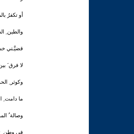
أو تكفرُ بال
والطين ِ الذ
قضيَّـتي خسر
لا فرق َ بين
وكوثر ِ الحريّ
ما دامت ِ البي
وصالة ُ المزاد
في وطن ٍ تح