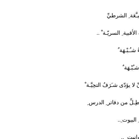
ـَّعَة ِ الشرطيِّ
لأقبية ِ السريّـة ْ ..
شـُـبْـهَة ٌ
بْـهَة ٌ
ْ لا يؤدّى شـَرَفُ التحِيَّـة ْ
ـطِـلِّ من دفاتر ِ الدرس ِ
البيوت ِ..
انيت ِ ..