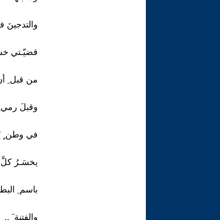
والتدجينَ ف
قضيّـتي خسَ
من قبل ِ أن
وقبلَ رمي ِ 
في وطن ٍ يُسْ
يخسَـرُ كلَّ
باسم ِ البطول
والفتنة َ ..