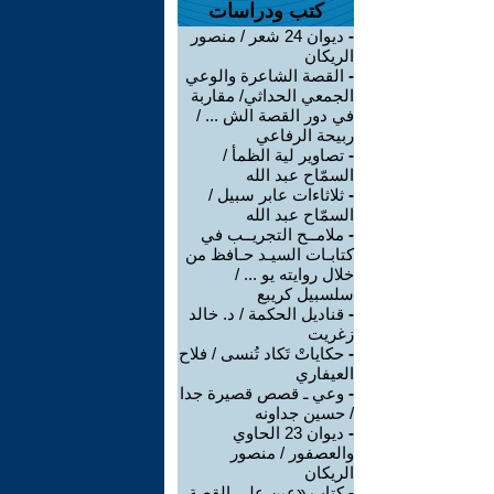
كتب ودراسات
-
ديوان 24 شعر / منصور
الريكان
-
القصة الشاعرة والوعي
الجمعي الحداثي/ مقاربة
في دور القصة الش ... /
ربيحة الرفاعي
-
تصاوير لية الظمأ /
السمّاح عبد الله
-
ثلاثاءات عابر سبيل /
السمّاح عبد الله
-
ملامــح التجريــب في
كتابـات السيـد حـافظ من
خلال روايته يو ... /
سلسبيل كريبع
-
قناديل الحكمة / د. خالد
زغريت
-
حكاياتْ تَكاد تُنسى / فلاح
العيفاري
-
وعي ـ قصص قصيرة جدا
/ حسين جداونه
-
ديوان 23 الحاوي
والعصفور / منصور
الريكان
-
كتاب «عين على القصة