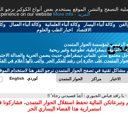
ة التصفح والنشر، الموقع يستخدم بعض أنواع الكوكيز نرجو النق
More info - المزيد
experience on our website
الفن
-
وكالة أنباء اليسار
-
وكالة أنباء العلمانية
-
وكالة أنباء العمال
-
وكا
الاقتصاد
-
اخبار الطب والعلوم
 الرئيسي لمؤسسة الحوار المتمدن
، علمانية، ديمقراطية، تطوعية وغير ربحية
ل مجتمع مدني علماني ديمقراطي حديث يضمن الحرية والعدالة الاجتم
حوار المتمدن على جائزة ابن رشد للفكر الحر والتى نالها أعلام في الفك
م مشاكل تقنية في تصفح الحوار المتمدن نرجو النقر هنا لاستخدام الموقع
كوردي
English
الاخبار
مراكز
الحوار المتمدن
- يا رافد فياض الجبوري : أعِدْ قصيدتي رجاء ً !!
 وتبرعاتكن المالية تحفظ استقلال الحوار المتمدن، فشاركونا 
استمرارية هذا الفضاء اليساري الحر