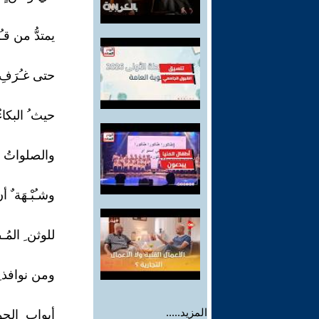
يمتدُّ من قـُب
حتى غـُرَفِ ا
حيث ُ البكاءُ 
والصلواتُ شـُ
وشـُبْـهَة ٌ أن
للوثن ِ المُ
ومن نوافذ ِ 
المزيد.....
أبواب ِ الحو