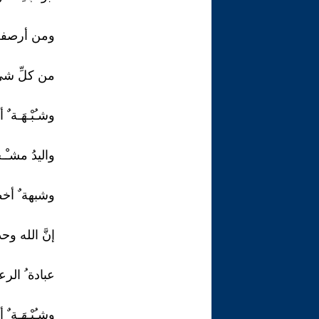
ومن أرصفة ِ 
من كلِّ شيء 
وشـُبْـهَـة ٌ
واليدُ مشـْـجَـ
وشبهة ٌ أخطر
إنَّ الله وحد
عبادة ُ الرعيـ
وشـُبْـهَـة 