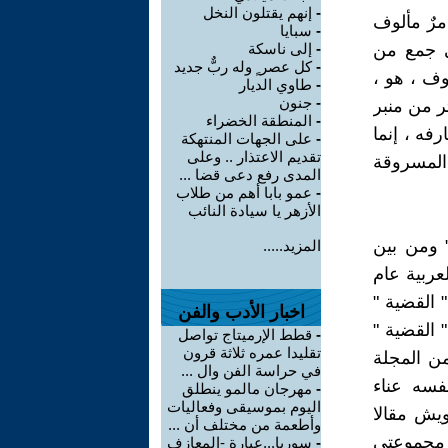
-
إنهم يقتلون النخل
مرٌ مألوف
-
سبايا
في جمع من
-
إلى ناسكة
-
كل عصر ٍ وله ربٌّ جديد
وف ، هو ،
-
طاوي الديار
-
جنون
ر من منبر
-
المنطقة الخضراء
فه ، إنما
-
على الجهات المنتهكة
تقديم الاعتذار .. وعلى
المسروقة
المدى رفع دعى قضا ...
-
عمو بابا أهم من طلاب
الأزهر يا سيادة النائب
" ومن بين
المزيد.....
عربية عام
 القضية "
اخبار الأدب والفن
 القضية "
-
قطط الإرميتاج تواصل
تقليدا عمره ثلاثة قرون
ن المجلة
في حراسة الفن وال ...
فسه عناء
-
مهرجان مالمو ينطلق
اليوم بموسيقى وفعاليات
يش مقالا
وأطعمة من مختلف أن ...
 مجموعتي
-
سوريا...عبارة -المعازف