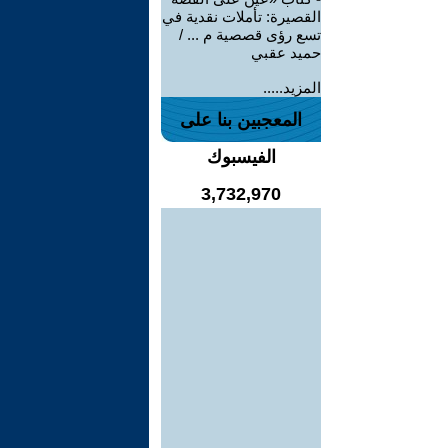
القصيرة: تأملات نقدية في
تسع رؤى قصصية م ... /
حميد عقبي
المزيد.....
المعجبين بنا على
الفيسبوك
3,732,970