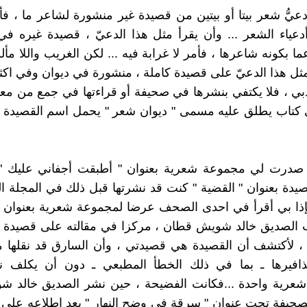
يُّ شعر بيتا أو بيتين من قصيدة غير منشورة لشاعر ما ، فأ
دعياء الشعر ... وأن يقرأ مثل هذا الدعيّ ، قصيدة غيره 
ا بكونه شاعرها ، فأمر لا غرابة فيه ... لكن الغريب واللا مأل
ل هذا الدعيّ على قصيدة كاملة ، منشورة في ديوان وفي اكث
بي ، فلا يكتفي بنشرها في صحيفة أو قراءتها في جمع من معار
 كتاب يطلق عليه مسمى " ديوان شعر " يحمل اسم القصيدة 
ام 1998 صدرت لي مجموعة شعرية بعنوان " أطبقت أجفاني عليك 
يدة بعنوان " القضية " كنت قد نشرتها قبل ذلك في المجلة ال
... فإذا بي أقرأ في احدى الصحف عرضا لمجموعة شعرية بعنوان "
ب الصديق خالد شويش قطان ، مركزا في مقالته على قصيدة "
، لأكتشف أن القصيدة هي قصيدتي ، وأن السارق قد نقلها م
حذافيرها ـ بما في ذلك الخطأ المطبعي ـ دون أن يكلف ن
شعرية واحدة ...فكانت الفضيحة ، حين نشر الصديق خالد شو
صحيفة تحت عنوان " سرقة في وضح النهار " بعد اطلاعه على