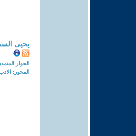
يحيى السم
الحوار المتمدن-العدد: 2178 - 8
المحور: الادب