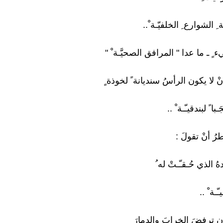
الشوارع ِ الخلفيّـة ْ..
ٍ ـ ما عدا " المرافق الصحيَّـة ْ "
 أنْ لا يكون الرأسُ سنديانة ً لخوذة ٍ
با ً لبندقيـّـة ْ ..
ُ أنْ تقولَ :
هُ الذي حُـقـّـتْ له ُ
ّـة ْ ..
ٌ أن ترفضَ الخرابَ والدمارَ