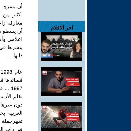
أن يسرق دع
لكثير من أ
معارفه زاعم
اخر الافلام
أن يسطو مث
اعلامي وأد
ينشرها في
ذاتها ...
ع
قصائدها قص
1997 
بقلم الأدي
دون غيرها 
العربية ب
تغييرجملة 
في ذات ال