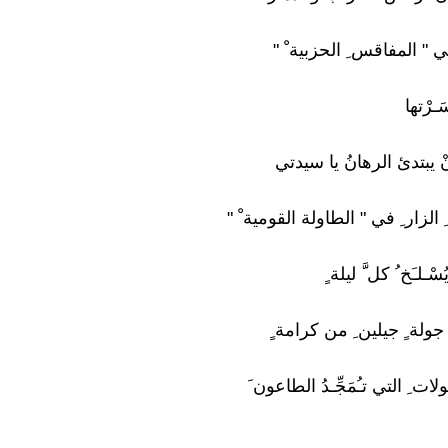
ي " المفاقس ِ الحزبية ْ "
ـرْتها
ْ يبتدئ الرهانُ يا سيدتي
الزار ِ في " الطاولة القومية ْ "
ـلـَخ ُ كل َّ ليلة ٍ
 جولة ٍ جيلين ِ من كرامة ٍ
ات ِ التي تـُمَجِّـدُ الطاعون َ