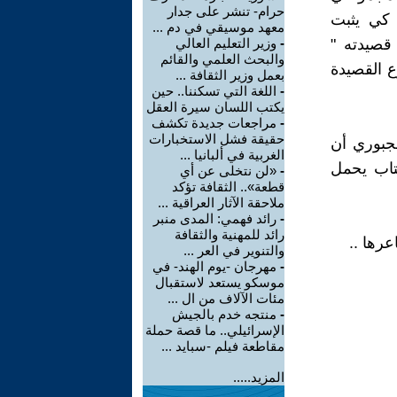
حرام- تنشر على جدار
ه كي يثبت
معهد موسيقي في دم ...
قصيدته "
-
وزير التعليم العالي
والبحث العلمي والقائم
ع القصيدة
بعمل وزير الثقافة ...
-
اللغة التي تسكننا.. حين
يكتب اللسان سيرة العقل
-
مراجعات جديدة تكشف
حقيقة فشل الاستخبارات
لجبوري أن
الغربية في ألبانيا ...
تاب يحمل
-
«لن نتخلى عن أي
قطعة».. الثقافة تؤكد
ملاحقة الآثار العراقية ...
-
رائد فهمي: المدى منبر
رائد للمهنية والثقافة
عرها ..
والتنوير في العر ...
-
مهرجان -يوم الهند- في
موسكو يستعد لاستقبال
مئات الآلاف من ال ...
-
منتجه خدم بالجيش
الإسرائيلي.. ما قصة حملة
مقاطعة فيلم -سبايد ...
المزيد.....