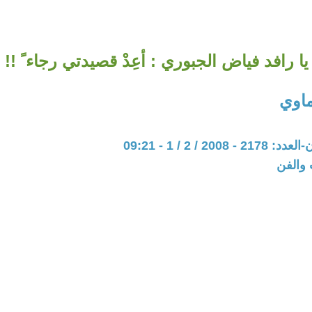
يا رافد فياض الجبوري : أعِدْ قصيدتي رجاء ً !!
اوي
200 / 2 / 1 - 09:21
 والفن