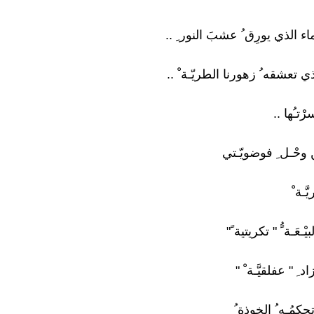
ماء الذي يورِق ُ عشبَ النور ِ ..
ي تعشقه ُ زهورنا الطريّـة ْ ..
ْتـُها ..
 وحْـل ِ فوضويّـتي
َـة ْ
ْـعَـة ًُ " تكريتية ً"
 ِ " عفلقيَّـة ْ "
كمُـه ُ الخوذة ُ