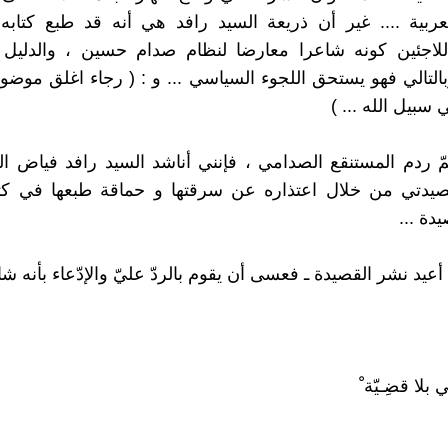
عربية .... غير أن ذريعة السيد رافد هي أنه قد طبع كتاب
للاجئين كونه شاعرا معارضا لنظام صدام حسين ، والدليل 
بالتالي فهو يستحق اللجوء السياسي ... و : ( رجاء اغلق موضو
سبيل الله ... )
مّ ردم المستنقع الصدامي ، فإنني أناشد السيد رافد فياض ا
صيدتي من خلال اعتذاره عن سرقتها و حماقة طبعها في ك
دة ...
ن أعيد نشر القصيدة ـ فعسى أن يقوم بالردّ عليّ والإدّعاء بأنه شا
 بلا قضِـيّة ْ