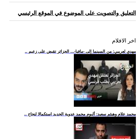
التعليق والتصويت على الموضوع في الموقع الرئيسي
اخر الافلام
.. مهدي لعريبي: من السينما إلى -مافيا-... الجزائر تقبض على زعيم
.. محمد علام وهيثم سعيد: ألبوم محمد عدوية الجديد استكمالا لنجاح