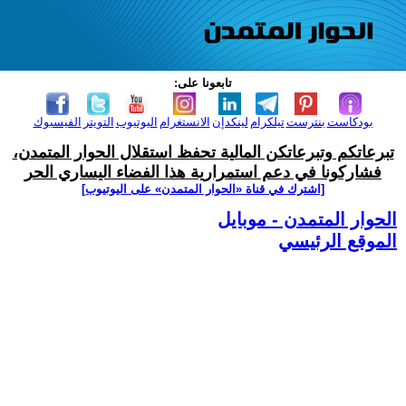
تابعونا على:
بودكاست
بنترست
تيلكرام
لينكدإن
الانستغرام
اليوتيوب
التويتر
الفيسبوك
تبرعاتكم وتبرعاتكن المالية تحفظ استقلال الحوار المتمدن،
فشاركونا في دعم استمرارية هذا الفضاء اليساري الحر
[اشترك في قناة ‫«الحوار المتمدن» على اليوتيوب]
الحوار المتمدن - موبايل
الموقع الرئيسي