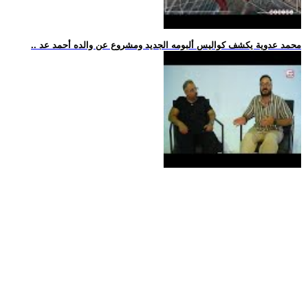
.. محمد عدوية يكشف كواليس ألبومه الجديد ومشروع عن والده أحمد عد