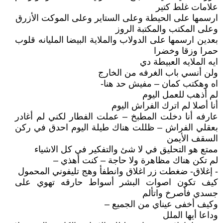
علامات غلط كتير
ارسمها على الحيطة وعلى الستاير وعلى الموكت الأزرق
وعلى المكتب والمكتبة الروز
بعدين ارسمها على الدولاب والملاية البيضا المليانه قلوب
حمرا وزقا وخضرا
ايه الملايه العبيطة دي
ولن أنسي باب الغرفه من الخارج
اه وهكتب كمان – مفيش حد هنا-
لم أذهب للعمل اليوم
أنا أصلا لم اترك الفراش اليوم
عارفه أنا دخلت المطبخ – عملت الفطار لكني لم أغادر
بعقلي الفراش – ظللت هناك طيلة اليوم احدق في ركن
السقف الأيمن
ممتع هو التحليق في لا شئ والتفكير في كل الاشياء
لم تكن هناك مظاهرة ولا حاجة – كنت أهذي –
- إغلاق- ضغطت زر اغلاق وانطفأ وهج تليفوني المحمول
كيف تكون اصوات البشر أسواط حارقه تهوي على
جسدي فأصرخ واتألم
وكيف أخفى عيناي من الجميع –
وداعا أيها الملل