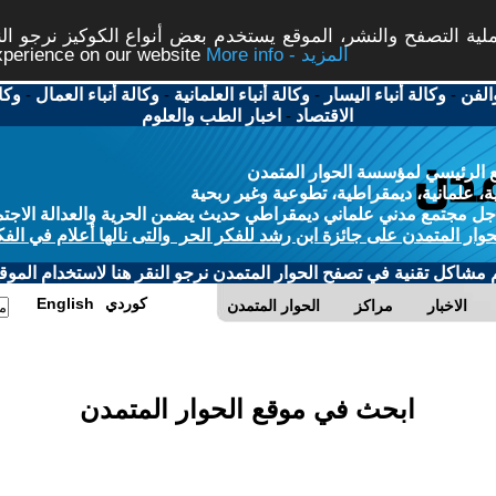
ة التصفح والنشر، الموقع يستخدم بعض أنواع الكوكيز نرجو النق
More info - المزيد
experience on our website
الفن
-
وكالة أنباء اليسار
-
وكالة أنباء العلمانية
-
وكالة أنباء العمال
-
وكا
الاقتصاد
-
اخبار الطب والعلوم
 الرئيسي لمؤسسة الحوار المتمدن
، علمانية، ديمقراطية، تطوعية وغير ربحية
ل مجتمع مدني علماني ديمقراطي حديث يضمن الحرية والعدالة الاجتم
حوار المتمدن على جائزة ابن رشد للفكر الحر والتى نالها أعلام في الفك
م مشاكل تقنية في تصفح الحوار المتمدن نرجو النقر هنا لاستخدام الموقع
كوردي
English
الاخبار
مراكز
الحوار المتمدن
ابحث في موقع الحوار المتمدن