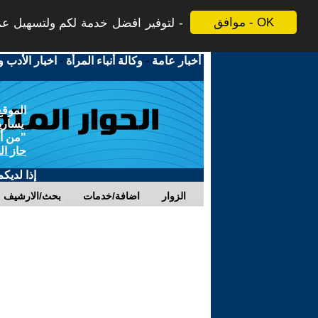
موافق - OK
لتوفير افضل خدمة لكم ولتسهيل عملي
أخبار عامة
-
وكالة أنباء المرأة
-
اخبار الأدب و
الموقع
يسارية
"من أج
حاز ال
إذا لديك
الزوار
اضافة/خدمات
بحث/الارشيف