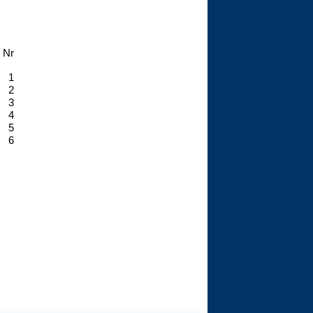
Nr
1
2
3
4
5
6