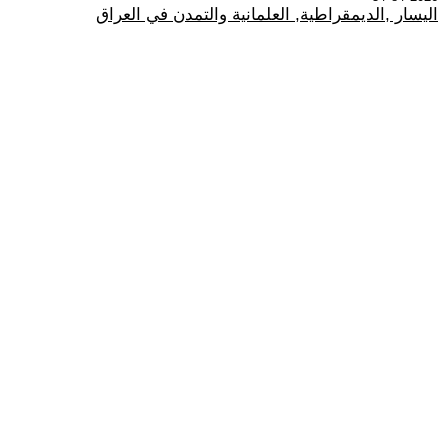
اليسار ,الديمقراطية, العلمانية والتمدن في العراق