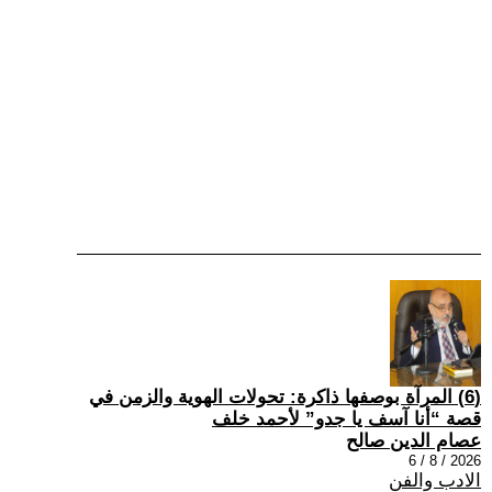
(6) المرآة بوصفها ذاكرة: تحولات الهوية والزمن في
قصة “أنا آسف يا جدو” لأحمد خلف
عصام الدين صالح
2026 / 8 / 6
الادب والفن