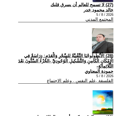
(27) لا تسمح للعالم أن يسرق قلبك
خالد محمود خدر
2026 / 8 / 5
المجتمع المدني
(28) الْأَنْطُولُوجْيَا التِّقْنِيَّةُ لِلسِّحْرِ وَالْعَدَمِ: دِرَاسَةٌ فِي
الْإِمْكَانِ الْكَامِنِ وَالتَّشْكِيلِ الْوُجُودِيِّ -الجُزْءُ السِّتُّونَ بَعْدَ
الثَّلَاثِمِائَةٍ-
حمودة المعناوي
2026 / 8 / 5
الفلسفة ,علم النفس , وعلم الاجتماع