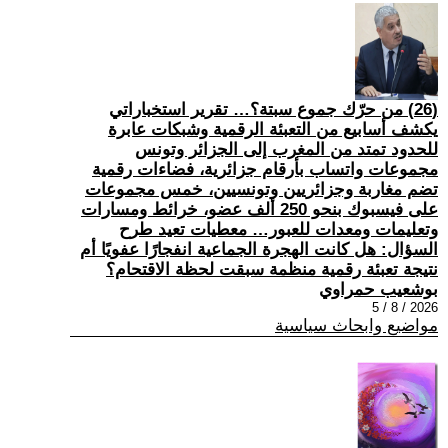
(26) من حرّك جموع سبتة؟… تقرير استخباراتي
يكشف أسابيع من التعبئة الرقمية وشبكات عابرة
للحدود تمتد من المغرب إلى الجزائر وتونس
مجموعات واتساب بأرقام جزائرية، فضاءات رقمية
تضم مغاربة وجزائريين وتونسيين، خمس مجموعات
على فيسبوك بنحو 250 ألف عضو، خرائط ومسارات
وتعليمات ومعدات للعبور… معطيات تعيد طرح
السؤال: هل كانت الهجرة الجماعية انفجارًا عفويًا أم
نتيجة تعبئة رقمية منظمة سبقت لحظة الاقتحام؟
بوشعيب حمراوي
2026 / 8 / 5
مواضيع وابحاث سياسية