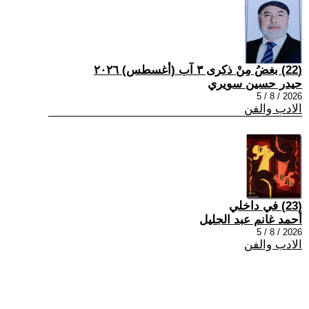
(22) بغضُ مِنْ ذكرى ٣ آب (أغسطس) ٢٠٢٦
حيدر حسين سويري
2026 / 8 / 5
الادب والفن
(23) في داخلي
أحمد غانم عبد الجليل
2026 / 8 / 5
الادب والفن