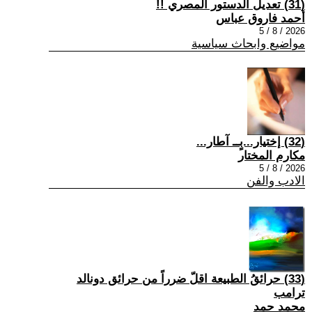
(31) تعديل الدستور المصري !!
أحمد فاروق عباس
2026 / 8 / 5
مواضيع وابحاث سياسية
(32) إختيار...بٍــ آطار...
مكارم المختار
2026 / 8 / 5
الادب والفن
(33) حرائقُ الطبيعة اقلّ ضرراً من حرائق دونالد
ترامب
محمد حمد