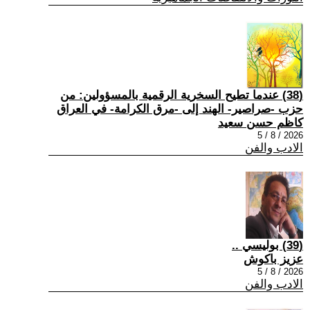
(38) عندما تطيح السخرية الرقمية بالمسؤولين: من
حزب -صراصير- الهند إلى -مرق الكرامة- في العراق
كاظم حسن سعيد
2026 / 8 / 5
الادب والفن
(39) بوليسي ..
عزيز باكوش
2026 / 8 / 5
الادب والفن