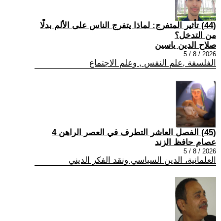
(44) تأثير المتفرج: لماذا يتفرج الناس على الألم بدلًا
من التدخل؟
صلاح الدين ياسين
2026 / 8 / 5
الفلسفة ,علم النفس , وعلم الاجتماع
(45) الفصل العاشر التطرف في العصر الراهن 4
عصام حافظ الزند
2026 / 8 / 5
العلمانية، الدين السياسي ونقد الفكر الديني