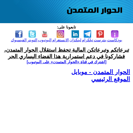
تابعونا على:
بودكاست
بنترست
تيلكرام
لينكدإن
الانستغرام
اليوتيوب
التويتر
الفيسبوك
تبرعاتكم وتبرعاتكن المالية تحفظ استقلال الحوار المتمدن،
فشاركونا في دعم استمرارية هذا الفضاء اليساري الحر
[اشترك في قناة ‫«الحوار المتمدن» على اليوتيوب]
الحوار المتمدن - موبايل
الموقع الرئيسي