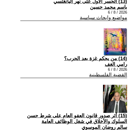
(13) الجسر الأول على نهر اليانغتسي
باسم محمد حسين
2026 / 8 / 6
مواضيع وابحاث سياسية
(14) من يحكم غزة بعد الحرب؟
رامي الغف
2026 / 8 / 6
القضية الفلسطينية
(15) أثر صدور قانون العفو العام على شرط حسن
السلوك والأخلاق في شغل الوظائف العامة
سالم روضان الموسوي