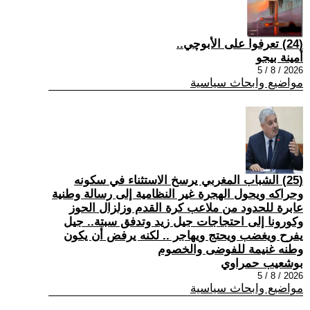
(24) تعرفوا على الأبوچي..
أمينة بيجو
2026 / 8 / 5
مواضيع وابحاث سياسية
(25) الشباب المغربي يرسخ الاستثناء في سكونه
وحراكه ويحول الهجرة غير النظامية إلى رسالة وطنية
عابرة للحدود من ملاعب كرة القدم وزلزال الحوز
وكورونا إلى احتجاجات جيل زيد وتدفق سبتة.. جيل
يفرح ويغضب ويحتج ويهاجر .. لكنه يرفض أن يكون
وطنه غنيمة للفوضى والخصوم
بوشعيب حمراوي
2026 / 8 / 5
مواضيع وابحاث سياسية