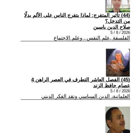
(44) تأثير المتفرج: لماذا يتفرج الناس على الألم بدلًا
من التدخل؟
صلاح الدين ياسين
2026 / 8 / 5
الفلسفة ,علم النفس , وعلم الاجتماع
(45) الفصل العاشر التطرف في العصر الراهن 4
عصام حافظ الزند
2026 / 8 / 5
العلمانية، الدين السياسي ونقد الفكر الديني