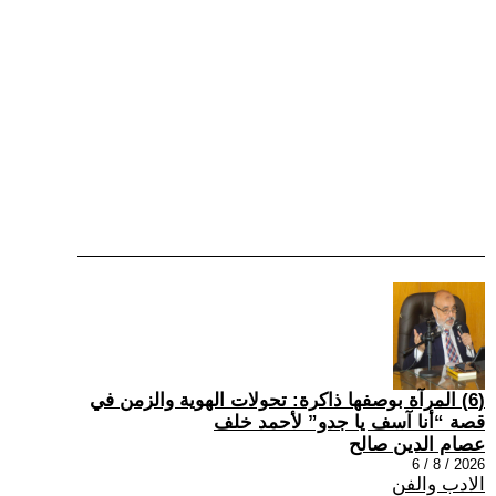
(6) المرآة بوصفها ذاكرة: تحولات الهوية والزمن في
قصة “أنا آسف يا جدو” لأحمد خلف
عصام الدين صالح
2026 / 8 / 6
الادب والفن