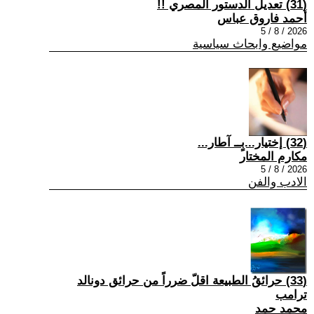
(31) تعديل الدستور المصري !!
أحمد فاروق عباس
2026 / 8 / 5
مواضيع وابحاث سياسية
(32) إختيار...بٍــ آطار...
مكارم المختار
2026 / 8 / 5
الادب والفن
(33) حرائقُ الطبيعة اقلّ ضرراً من حرائق دونالد
ترامب
محمد حمد