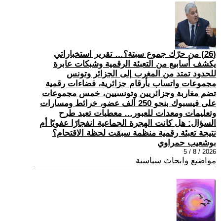
(26) من حرّك جموع سبتة؟… تقرير استخباراتي
يكشف أسابيع من التعبئة الرقمية وشبكات عابرة
للحدود تمتد من المغرب إلى الجزائر وتونس
مجموعات واتساب بأرقام جزائرية، فضاءات رقمية
تضم مغاربة وجزائريين وتونسيين، خمس مجموعات
على فيسبوك بنحو 250 ألف عضو، خرائط ومسارات
وتعليمات ومعدات للعبور… معطيات تعيد طرح
السؤال: هل كانت الهجرة الجماعية انفجارًا عفويًا أم
نتيجة تعبئة رقمية منظمة سبقت لحظة الاقتحام؟
بوشعيب حمراوي
2026 / 8 / 5
مواضيع وابحاث سياسية