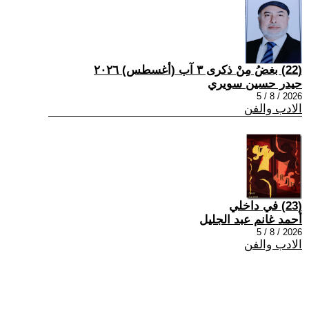
(22) بغضُ مِنْ ذكرى ٣ آب (أغسطس) ٢٠٢٦
حيدر حسين سويري
2026 / 8 / 5
الادب والفن
(23) في داخلي
أحمد غانم عبد الجليل
2026 / 8 / 5
الادب والفن