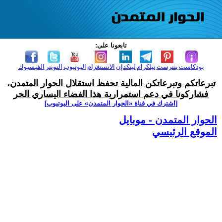
تابعونا على:
بودكاست
بنترست
تيلكرام
لينكدإن
الانستغرام
اليوتيوب
التويتر
الفيسبوك
تبرعاتكم وتبرعاتكن المالية تحفظ استقلال الحوار المتمدن،
فشاركونا في دعم استمرارية هذا الفضاء اليساري الحر
[اشترك في قناة ‫«الحوار المتمدن» على اليوتيوب]
الحوار المتمدن - موبايل
الموقع الرئيسي