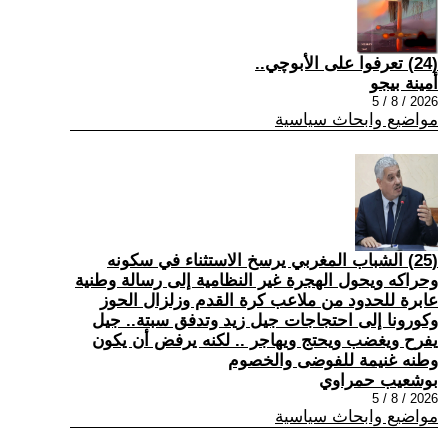
(24) تعرفوا على الأبوچي..
أمينة بيجو
2026 / 8 / 5
مواضيع وابحاث سياسية
(25) الشباب المغربي يرسخ الاستثناء في سكونه
وحراكه ويحول الهجرة غير النظامية إلى رسالة وطنية
عابرة للحدود من ملاعب كرة القدم وزلزال الحوز
وكورونا إلى احتجاجات جيل زيد وتدفق سبتة.. جيل
يفرح ويغضب ويحتج ويهاجر .. لكنه يرفض أن يكون
وطنه غنيمة للفوضى والخصوم
بوشعيب حمراوي
2026 / 8 / 5
مواضيع وابحاث سياسية