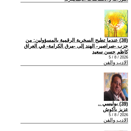
(38) عندما تطيح السخرية الرقمية بالمسؤولين: من
حزب -صراصير- الهند إلى -مرق الكرامة- في العراق
كاظم حسن سعيد
2026 / 8 / 5
الادب والفن
(39) بوليسي ..
عزيز باكوش
2026 / 8 / 5
الادب والفن