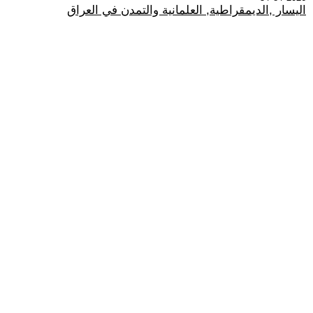
اليسار ,الديمقراطية, العلمانية والتمدن في العراق