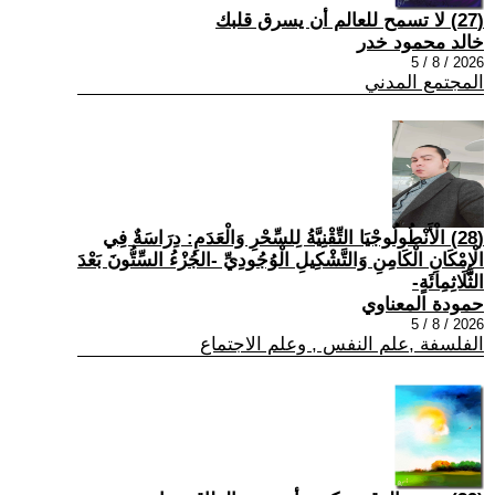
(27) لا تسمح للعالم أن يسرق قلبك
خالد محمود خدر
2026 / 8 / 5
المجتمع المدني
(28) الْأَنْطُولُوجْيَا التِّقْنِيَّةُ لِلسِّحْرِ وَالْعَدَمِ: دِرَاسَةٌ فِي
الْإِمْكَانِ الْكَامِنِ وَالتَّشْكِيلِ الْوُجُودِيِّ -الجُزْءُ السِّتُّونَ بَعْدَ
الثَّلَاثِمِائَةٍ-
حمودة المعناوي
2026 / 8 / 5
الفلسفة ,علم النفس , وعلم الاجتماع