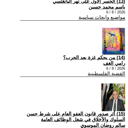
(13) الجسر الأول على نهر اليانغتسي
باسم محمد حسين
2026 / 8 / 6
مواضيع وابحاث سياسية
(14) من يحكم غزة بعد الحرب؟
رامي الغف
2026 / 8 / 6
القضية الفلسطينية
(15) أثر صدور قانون العفو العام على شرط حسن
السلوك والأخلاق في شغل الوظائف العامة
سالم روضان الموسوي