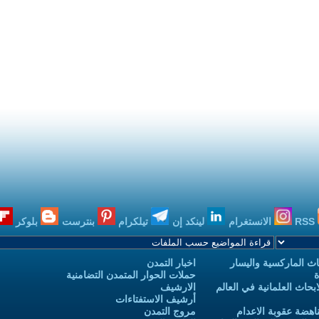
RSS
الانستغرام
لينكد إن
تيلكرام
بنترست
بلوكر
ث الماركسية واليسار
اخبار التمدن
ة
حملات الحوار المتمدن التضامنية
حاث العلمانية في العالم
الارشيف
أرشيف الاستفتاءات
اهضة عقوبة الاعدام
مروج التمدن