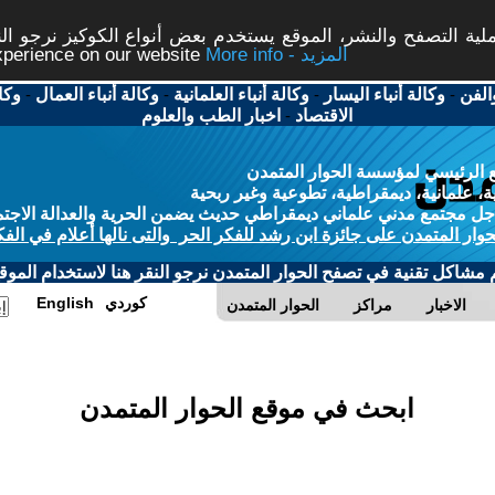
ة التصفح والنشر، الموقع يستخدم بعض أنواع الكوكيز نرجو النق
More info - المزيد
experience on our website
الفن
-
وكالة أنباء اليسار
-
وكالة أنباء العلمانية
-
وكالة أنباء العمال
-
وكا
الاقتصاد
-
اخبار الطب والعلوم
 الرئيسي لمؤسسة الحوار المتمدن
، علمانية، ديمقراطية، تطوعية وغير ربحية
ل مجتمع مدني علماني ديمقراطي حديث يضمن الحرية والعدالة الاجتم
حوار المتمدن على جائزة ابن رشد للفكر الحر والتى نالها أعلام في الفك
م مشاكل تقنية في تصفح الحوار المتمدن نرجو النقر هنا لاستخدام الموقع
كوردي
English
الاخبار
مراكز
الحوار المتمدن
ابحث في موقع الحوار المتمدن