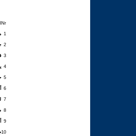
Nr
ا
1
م
2
ج
3
ق
4
ي
5
ح
6
أ
7
ل
8
ص
9
أ
10
ج