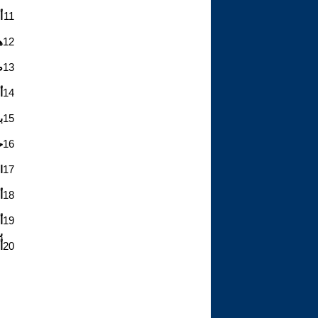
11
أ
12
ه
13
ص
14
أ
15
ب
16
ح
17
ا
18
أ
19
أ
ب
20
أ