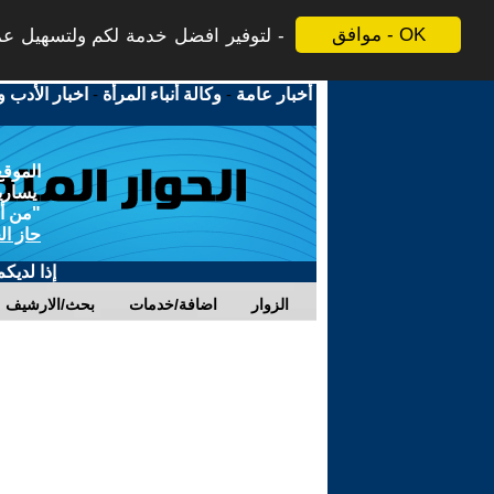
موافق - OK
لتوفير افضل خدمة لكم ولتسهيل عملي
أخبار عامة
-
وكالة أنباء المرأة
-
اخبار الأدب و
الموقع
يسارية
"من أج
حاز ال
إذا لديك
الزوار
اضافة/خدمات
بحث/الارشيف