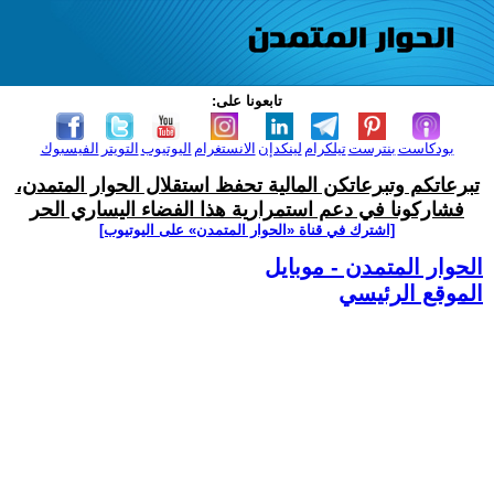
تابعونا على:
بودكاست
بنترست
تيلكرام
لينكدإن
الانستغرام
اليوتيوب
التويتر
الفيسبوك
تبرعاتكم وتبرعاتكن المالية تحفظ استقلال الحوار المتمدن،
فشاركونا في دعم استمرارية هذا الفضاء اليساري الحر
[اشترك في قناة ‫«الحوار المتمدن» على اليوتيوب]
الحوار المتمدن - موبايل
الموقع الرئيسي