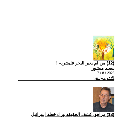
(12) من لم يعبر البحر فليشربه !
سعيد مبشور
2026 / 8 / 7
الادب والفن
(13) مراهق كشف الحقيقة وراء خطة إسرائيل