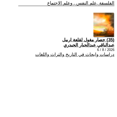
الفلسفة ,علم النفس , وعلم الاجتماع
(35) حصار مغول لقلعة اربيل
عبدالباقي عبدالجبار الحيدري
2026 / 8 / 6
دراسات وابحاث في التاريخ والتراث واللغات