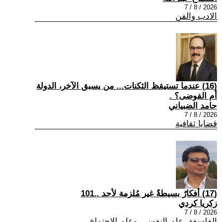
2026 / 8 / 7
الادب والفن
(16) عندما تستيقظ الثكنات... من يسبق الآخر، الدولة
أم الفوضى؟ .
حامد الضبياني
2026 / 8 / 7
قضايا ثقافية
(17) أفكارٌ بسيطةٌ غير مُلزمة لأحد ..101
زكريا كردي
2026 / 8 / 7
الفلسفة ,علم النفس , وعلم الاجتماع