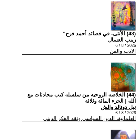
(43) الأنثى- في قصائد أحمد فرح”
زينب العسال
2026 / 8 / 6
الادب والفن
(44) الخلاصة الروحية من سلسلة كتب محادثات مع
الله | الجزء المائة وثلاثة
نيل دونالد والش
2026 / 8 / 6
العلمانية، الدين السياسي ونقد الفكر الديني