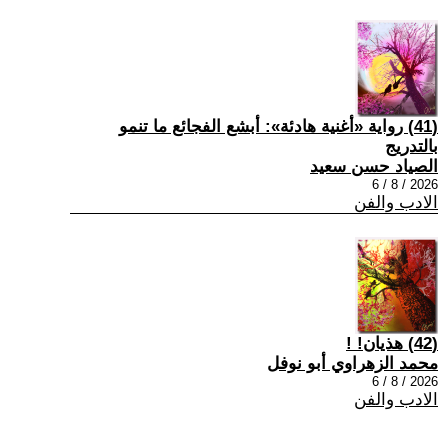
(41) رواية «أغنية هادئة»: أبشع الفجائع ما تنمو
بالتدريج
الصياد حسن سعيد
2026 / 8 / 6
الادب والفن
(42) هذيان! !
محمد الزهراوي أبو نوفل
2026 / 8 / 6
الادب والفن