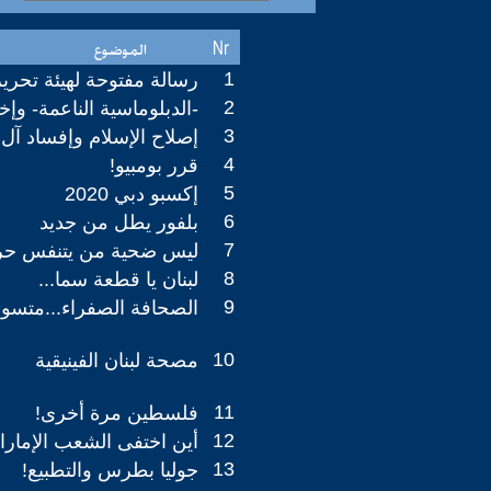
1
رسالة مفتوحة لهيئة تحرير
2
-الدبلوماسية الناعمة- وإ
3
إصلاح الإسلام وإفساد آل 
4
قرر بومبيو!
5
إكسبو دبي 2020
6
بلفور يطل من جديد
7
ليس ضحية من يتنفس حري
8
لبنان يا قطعة سما...
9
الصحافة الصفراء...متس
10
مصحة لبنان الفينيقية
11
فلسطين مرة أخرى!
12
أين اختفى الشعب الإمارا
13
جوليا بطرس والتطبيع!