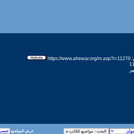
htt
مر
عرض المواضيع