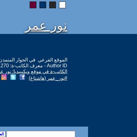
نور عمر
الموقع الفرعي في الحوار المتمدن: ps://www.ahewar.org/m.asp?i=11270
Author ID - معرف الكاتب-ة: 11270
الكاتب-ة في موقع ويكيبيديا: نور ع
#نور_عمر (هاشتاغ)