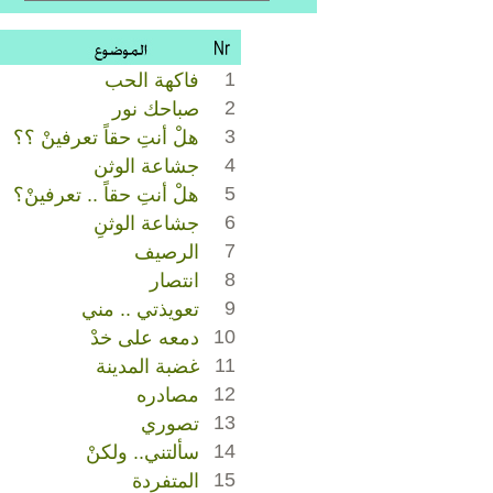
1
فاكهة الحب
2
صباحك نور
3
هلْ أنتِ حقاً تعرفينْ ؟؟
4
جشاعة الوثن
5
هلْ أنتِ حقاً .. تعرفينْ؟
6
جشاعة الوثنِ
7
الرصيف
8
انتصار
9
تعويذتي .. مني
10
دمعه على خدْ
11
غضبة المدينة
12
مصادره
13
تصوري
14
سألتني.. ولكنْ
15
المتفردة