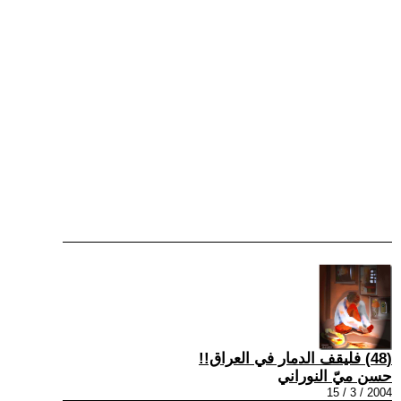
(48) فليقف الدمار في العراق!!
حسن ميّ النوراني
2004 / 3 / 15