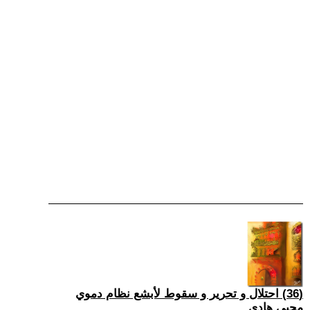
(36) احتلال و تحرير و سقوط لأبشع نظام دموي
محيي هادي