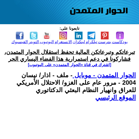
تابعونا على:
بودكاست
بنترست
تيلكرام
لينكدإن
الانستغرام
اليوتيوب
التويتر
الفيسبوك
تبرعاتكم وتبرعاتكن المالية تحفظ استقلال الحوار المتمدن،
فشاركونا في دعم استمرارية هذا الفضاء اليساري الحر
[اشترك في قناة ‫«الحوار المتمدن» على اليوتيوب]
الحوار المتمدن - موبايل
- ملف - اذار/ نيسان
2004 - مرور عام على الغزو/ الاحتلال الأمريكي
للعراق وانهيار النظام البعثي الدكتاتوري
الموقع الرئيسي