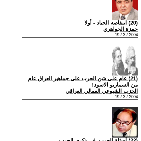
(20) انتفاضة الحياد - أولا
حمزة الجواهري
2004 / 3 / 19
(21) عام على شن الحرب على جماهير العراق عام
من السيناريو الاسود!
الحزب الشيوعي العمالي العراقي
2004 / 3 / 19
(22) أسئلة الحرب..في ذكرى الحرب