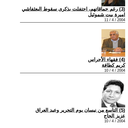
(3) رغم حماقاتهم، احتفلت بذكرى سقوط البعثفاشي
اميرة بيت شموئيل
2004 / 4 / 11
(4) فقهاء الأجراس
كريم كطافة
2004 / 4 / 10
(5) التاسع من نيسان يوم التحرير وعيد العراق
عزيز الحاج
2004 / 4 / 10