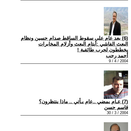
(6) بعد عام على سقوط الساقط صدام حسين ونظام
البعث الفاشي :أيتام البعث وأزلام المخابرات
يخططون لحرب طائفية !
أحمد رجب
2004 / 4 / 9
(7) عـام يمضي ..عام يـأتي .. ماذا ينتظرون؟
قاسم حسن
2004 / 3 / 30