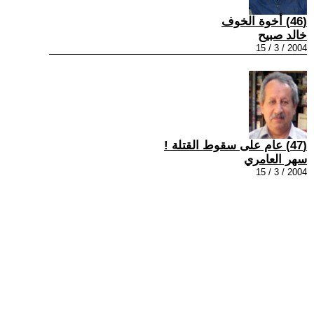
(46) أخوة الخوف
خالد صبيح
2004 / 3 / 15
(47) عام على سقوط القتلة !
سهر العامري
2004 / 3 / 15