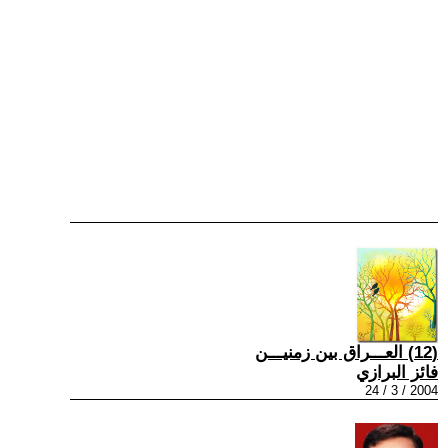
(12) العـــراق بين زمنيـــن
فائز البرازي
2004 / 3 / 24