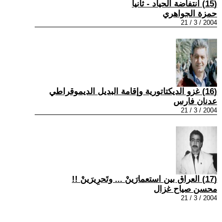
(15) انتفاضة الحياد - ثانيا
حمزة الجواهري
2004 / 3 / 21
(16) غزو الديكتاتورية وإقامة البديل الديموقراطي
عدنان فارس
2004 / 3 / 21
(17) العراق بين استعمارَينْ ... وتَحرِيرَينْ !!
محسن صياح غزال
2004 / 3 / 21