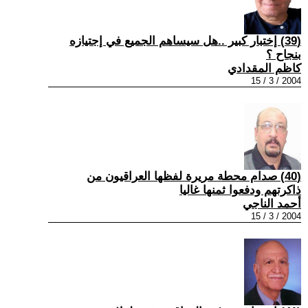
(39) إختبار كبير ..هل سيساهم الجميع في إجتيازه
بنجاح ؟
كاظم المقدادي
2004 / 3 / 15
(40) صدام محطة مريرة لفظها العراقيون من
ذاكرتهم ودفعوا ثمنها غاليا
أحمد الناجي
2004 / 3 / 15