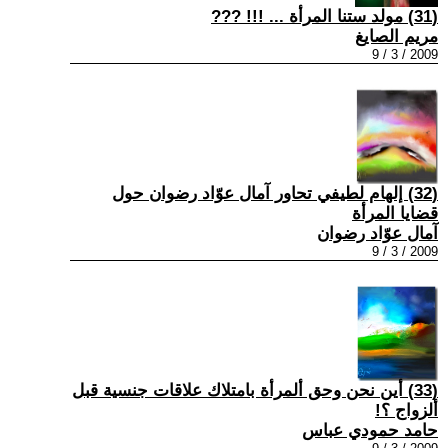
(31) مولد ستنا المرأة ... !!! ???
مريم الصايغ
2009 / 3 / 9
(32) إلهام لطيفي تحاور آمال عوّاد رضوان حول
قضايا المرأة
آمال عوّاد رضوان
2009 / 3 / 9
(33) أين نحن وحق ألمرأة بامتلاك علاقات جنسية قبل
ألزواج ؟!
حامد حمودي عباس