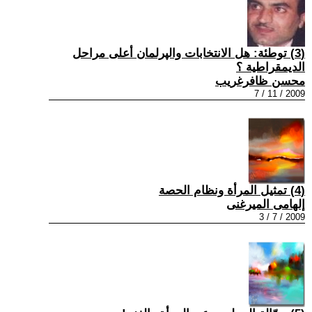
(3) توطئة: هل الانتخابات والپرلمان أعلى مراحل
الديمقراطية ؟
محسن ظافرغريب
2009 / 11 / 7
(4) تمثيل المرأة ونظام الحصة
إلهامى الميرغنى
2009 / 7 / 3