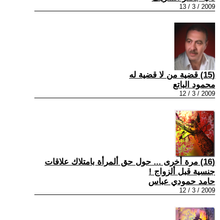
2009 / 3 / 13
(15) قضية من لا قضية له
محمود الباتع
2009 / 3 / 12
(16) مرة أخرى ... حول حق ألمرأة بامتلاك علاقات
جنسية قبل ألزواج !
حامد حمودي عباس
2009 / 3 / 12