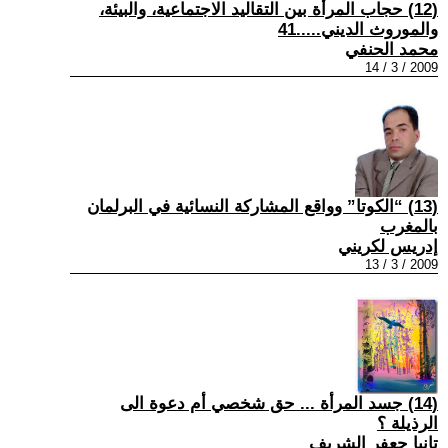
(12) حجاب المرأة بين التقاليد الاجتماعية، والبيئة،
والموروث الديني.....41
محمد الحنفي
2009 / 3 / 14
(13) “الكوتا” وواقع المشاركة النسائية في البرلمان
بالمغرب
إدريس لكريني
2009 / 3 / 13
(14) جسد المرأة ... حق شخصي أم دعوة الى
الرذيلة ؟
تانيا جعفر الشريف