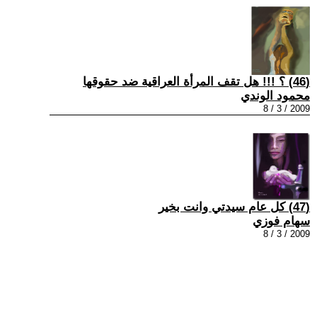
(46) ؟ !!! هل تقف المرأة العراقية ضد حقوقها
محمود الوندي
2009 / 3 / 8
(47) كل عام سيدتي وانت بخير
سهام فوزي
2009 / 3 / 8