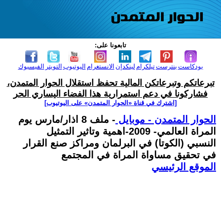
تابعونا على:
بودكاست
بنترست
تيلكرام
لينكدإن
الانستغرام
اليوتيوب
التويتر
الفيسبوك
تبرعاتكم وتبرعاتكن المالية تحفظ استقلال الحوار المتمدن،
فشاركونا في دعم استمرارية هذا الفضاء اليساري الحر
[اشترك في قناة ‫«الحوار المتمدن» على اليوتيوب]
الحوار المتمدن - موبايل
- ملف 8 اذار/مارس يوم
المراة العالمي- 2009-اهمية وتاثير التمثيل
النسبي (الكوتا) في البرلمان ومراكز صنع القرار
في تحقيق مساواة المراة في المجتمع
الموقع الرئيسي