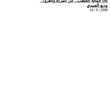
(5) حمّالة الحطب.. عن المرأة والغزو!..
وديع العبيدي
2009 / 5 / 14