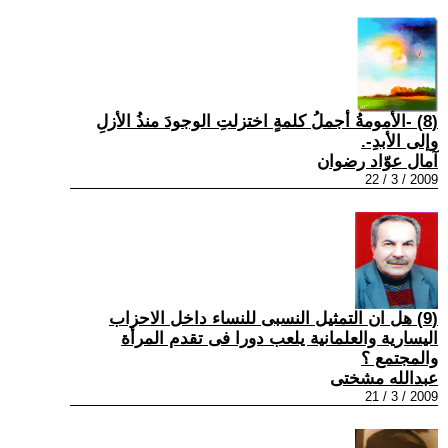
(8) -الأمومةُ أجملُ كلمةٍ اختزلتِ الوجودَ منذُ الأزلِ
وإلى الأبدِ-.
آمال عوّاد رضوان
2009 / 3 / 22
(9) هل ان التمثيل النسبى للنساء داخل الاحزاب
اليسارية والعلمانية يلعب دورا فى تقدم المرأة
والمجتمع ؟
عبدالله مشختى
2009 / 3 / 21