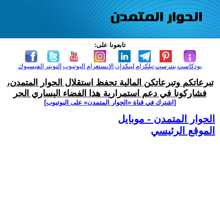
تابعونا على:
بودكاست
بنترست
تيلكرام
لينكدإن
الانستغرام
اليوتيوب
التويتر
الفيسبوك
تبرعاتكم وتبرعاتكن المالية تحفظ استقلال الحوار المتمدن،
فشاركونا في دعم استمرارية هذا الفضاء اليساري الحر
[اشترك في قناة ‫«الحوار المتمدن» على اليوتيوب]
الحوار المتمدن - موبايل
الموقع الرئيسي