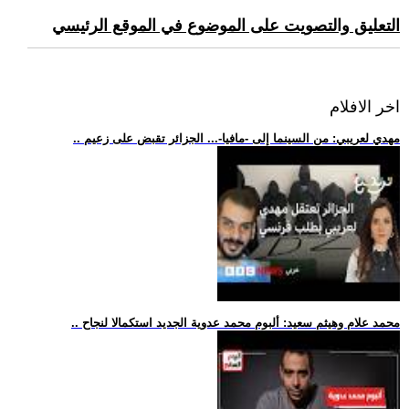
التعليق والتصويت على الموضوع في الموقع الرئيسي
اخر الافلام
.. مهدي لعريبي: من السينما إلى -مافيا-... الجزائر تقبض على زعيم
.. محمد علام وهيثم سعيد: ألبوم محمد عدوية الجديد استكمالا لنجاح