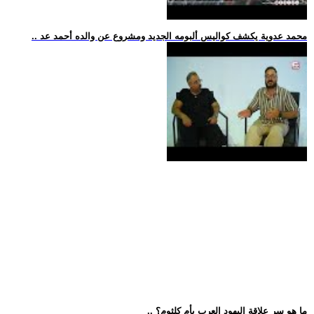
.. محمد عدوية يكشف كواليس ألبومه الجديد ومشروع عن والده أحمد عد
.. ما هو سر علاقة اليهود العرب بأم كلثوم؟