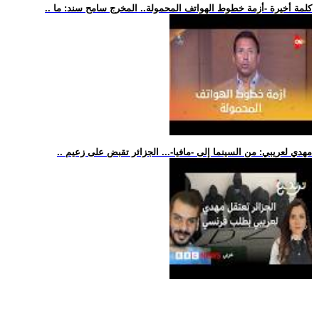
.. كلمة أخيرة -أزمة خطوط الهواتف المحمولة.. المخرج سامح سند: ما
.. مهدي لعريبي: من السينما إلى -مافيا-... الجزائر تقبض على زعيم