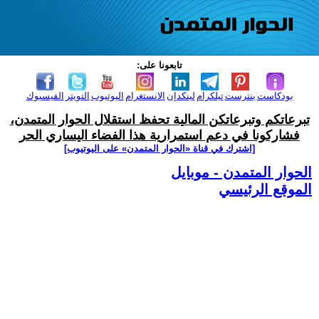
تابعونا على:
بودكاست
بنترست
تيلكرام
لينكدإن
الانستغرام
اليوتيوب
التويتر
الفيسبوك
تبرعاتكم وتبرعاتكن المالية تحفظ استقلال الحوار المتمدن،
فشاركونا في دعم استمرارية هذا الفضاء اليساري الحر
[اشترك في قناة ‫«الحوار المتمدن» على اليوتيوب]
الحوار المتمدن - موبايل
الموقع الرئيسي