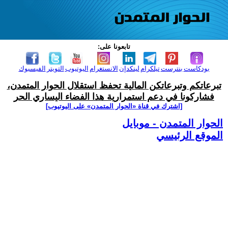
تابعونا على:
بودكاست
بنترست
تيلكرام
لينكدإن
الانستغرام
اليوتيوب
التويتر
الفيسبوك
تبرعاتكم وتبرعاتكن المالية تحفظ استقلال الحوار المتمدن،
فشاركونا في دعم استمرارية هذا الفضاء اليساري الحر
[اشترك في قناة ‫«الحوار المتمدن» على اليوتيوب]
الحوار المتمدن - موبايل
الموقع الرئيسي