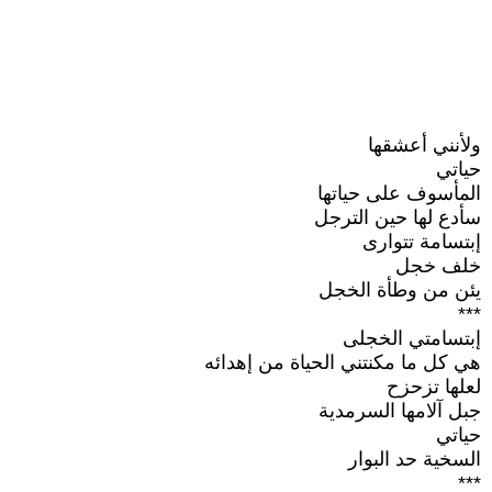
ولأنني أعشقها
حياتي
المأسوف على حياتها
سأدع لها حين الترجل
إبتسامة تتوارى
خلف خجل
يئن من وطأة الخجل
***
إبتسامتي الخجلى
هي كل ما مكنتني الحياة من إهدائه
لعلها تزحزح
جبل آلامها السرمدية
حياتي
السخية حد البوار
***