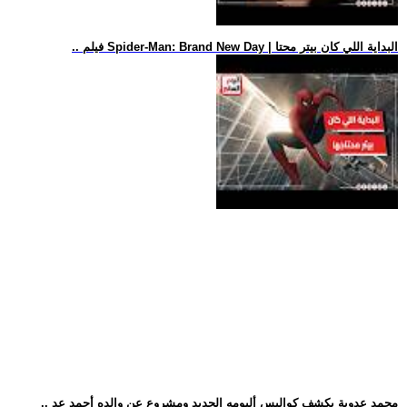
.. فيلم Spider-Man: Brand New Day | البداية اللي كان بيتر محتا
.. محمد عدوية يكشف كواليس ألبومه الجديد ومشروع عن والده أحمد عد