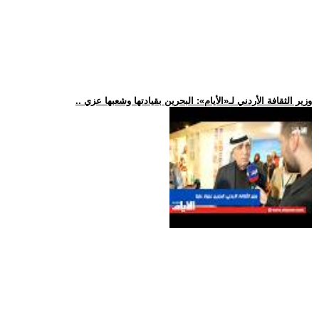
.. وزير الثقافة الأردني لـ«الأيام»: البحرين بقيادتها وشعبها عزي