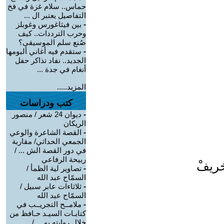
حماس.. سلام غزة في فخ
التفاصيل يعتبر ال ...
-
بين فيثاغورس وغوبلز
وحرب الترددات.. كيف
صُنع سلم الموسيقى؟
-
ستقدم فيه أغاني ألبومها
الجديد.. نفاد تذاكر حفل
أنغام في جدة ...
المزيد.....
كتب ودراسات
-
ديوان 24 شعر / منصور
الريكان
-
القصة الشاعرة والوعي
الجمعي الحداثي/ مقاربة
في دور القصة الش ... /
ربيحة الرفاعي
خريفْ
-
تصاوير لية الظمأ /
السمّاح عبد الله
-
ثلاثاءات عابر سبيل /
السمّاح عبد الله
-
ملامــح التجريــب في
كتابـات السيـد حـافظ من
خلال روايته يو ... /