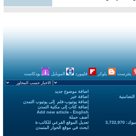
بنترست
بلوكر
فليبورد
الموبايل
بودكاست
اضافة موضوع جديد
التضامنية
اضافة خبر
إضافة يوتيوب-فلم إلى يوتيوب التمدن
إضافة كتاب إلى مكتبة التمدن
Add new article - English
أضف حملة
3,732,97
تعديل الموقع الفرعي للكاتب-ة
ابحث في موقع الحوار المتمدن