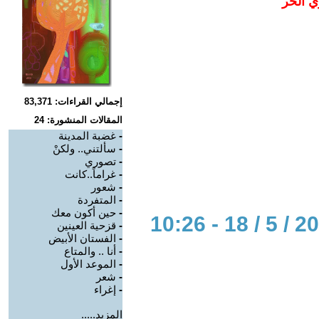
ي الحر
إجمالي القراءات: 83,371
المقالات المنشورة: 24
-
غضبة المدينة
-
سألتني.. ولكنْ
-
تصوري
-
غراماً..كانت
-
شعور
-
المتفردة
-
حين أكون معك
-
قزحية العينين
-
الفستان الأبيض
-
أنا .. والمتاع
-
الموعد الأول
-
شعر
-
إغراء
المزيد.....