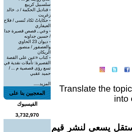
سلسبيل كريبع
-
قناديل الحكمة / د. خالد
زغريت
-
حكاياتْ تَكاد تُنسى / فلاح
العيفاري
-
وعي ـ قصص قصيرة جدا
/ حسين جداونه
-
ديوان 23 الحاوي
والعصفور / منصور
الريكان
-
كتاب «عين على القصة
القصيرة: تأملات نقدية في
تسع رؤى قصصية م ... /
حميد عقبي
المزيد.....
Translate the topic
المعجبين بنا على
into
الفيسبوك
3,732,970
ستقل يسعى لنشر قيم