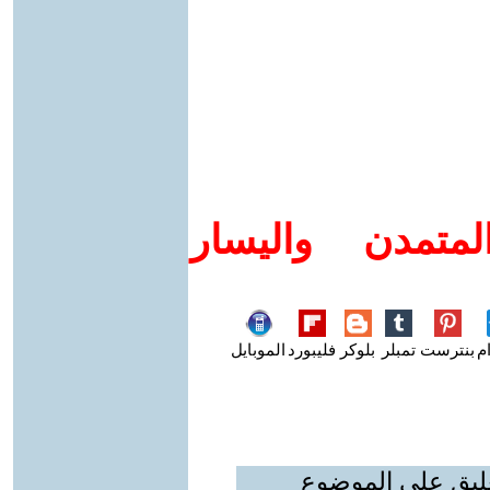
متمدن واليسار
م
بنترست
تمبلر
بلوكر
فليبورد
الموبايل
عليق على الموضوع