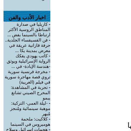
اخبار الأدب والفن
-
كاريليا في صدارة
المناطق الروسية الأكثر
ارتباطا بالسينما بفض ...
-
فن الفسيفساء الجلدية..
حرفة قازانية عريقة في
معرض بمدينة يكا ...
-
كاتب يهودي يفكك
الرواية الإسرائيلية ويوثق
-هندسة الإبادة- في ...
-
مخرجة فرنسية سورية
تروي قصة مهاجرة سورية
في فيلم (الغريبة)
-
تجربة في المشاهدة:
المخرج الصيني تشانغ
ييمو
-
-ليلة العمى- التركية:
موهبة سينمائية ومُنجز
مُبهر
-
كلاكيت: ملحمة
ا
هوميروس في السينما
-
هجمات إسرائيل وسلاح