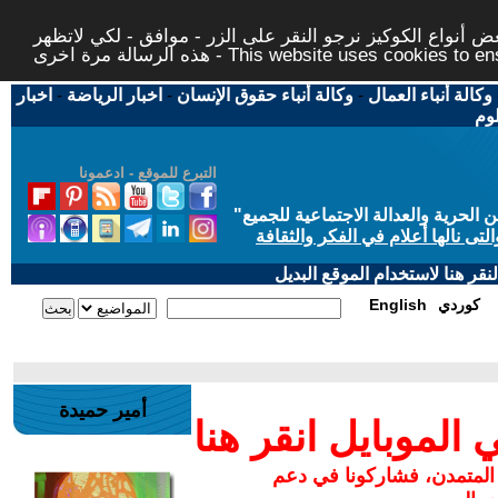
 أنواع الكوكيز نرجو النقر على الزر - موافق - لكي لاتظهر
This website uses cookies to ensure you ge
وكالة أنباء العمال
-
وكالة أنباء حقوق الإنسان
-
اخبار الرياضة
-
اخبار
لوم
التبرع للموقع - ادعمونا
حرية والعدالة الاجتماعية للجميع
"
تى نالها أعلام في الفكر والثقافة
قر هنا لاستخدام الموقع البديل
كوردي
English
أمير حميدة
لموبايل انقر هنا
 المتمدن، فشاركونا في دعم