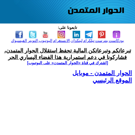
تابعونا على:
بودكاست
بنترست
تيلكرام
لينكدإن
الانستغرام
اليوتيوب
التويتر
الفيسبوك
تبرعاتكم وتبرعاتكن المالية تحفظ استقلال الحوار المتمدن،
فشاركونا في دعم استمرارية هذا الفضاء اليساري الحر
[اشترك في قناة ‫«الحوار المتمدن» على اليوتيوب]
الحوار المتمدن - موبايل
الموقع الرئيسي