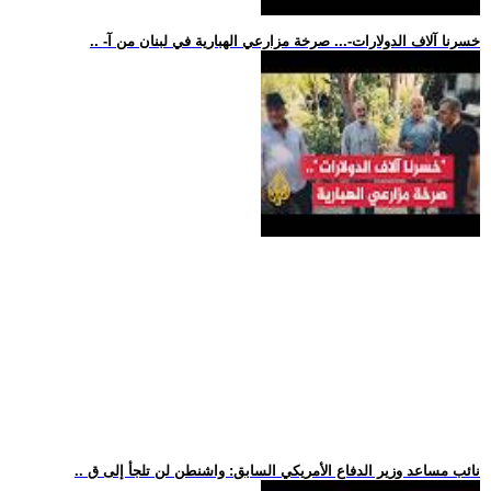
.. -خسرنا آلاف الدولارات-... صرخة مزارعي الهبارية في لبنان من آ
.. نائب مساعد وزير الدفاع الأمريكي السابق: واشنطن لن تلجأ إلى ق