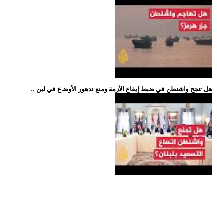
.. هل تنجح واشنطن في ضبط إيقاع الأزمة ومنع تدهور الأوضاع في لبن