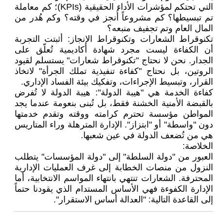
التي تحتكم لمؤشرات الأداء الحقيقية (KPIs)؛ كم معاملة
تم تبسيطها؟ كم مشروعاً أُنجز في وقته؟ وكم هُدر من
المال العام وتم تجفيف منبعه؟
​تكنوقراط الشعارات وتكنوقراط الإنجاز: أثبتت التجربة
أن الكفاءة ليست مجرد شهادة أكاديمية تُعلّق على
الجدار. نحن لا نحتاج "تكنوقراط شعارات" يستسلم لقيود
الروتين، بل نحتاج "كفاءة تنفيذية تملك الجرأة" لاتخاذ
القرار، وتبسيط الإجراءات، وتفكيك بيئة الفساد الإداري.
​كفاءة الخدمة هي "هيبة الدولة": هيبة الدولة لا تُفرض
بالقبضة الأمنية الخشنة فقط، بل تُبنى بنعومة عندما يجد
المواطن مؤسسة تحترم كرامته ووقته وتقدم خدمتها
دون "واسطة" أو "ابتزاز". الإدارة المترهلة وراء المتاريس
هي من تُضعف الدولة في عين شعبها.
​الخلاصة:
العبور من "دولة السلطة" إلى "دولة المؤسسات" يتطلب
النزول من منصات الخطابة إلى غرف العمليات الإدارية
المحترفة. الشعارات تنتهي بانتهاء المواسم الانتخابية، أما
الإدارة الكفوءة فهي الأساس المستدام الذي يقودنا حتماً
إلى القاعدة التالية: "العدالة أساس الاستقرار".