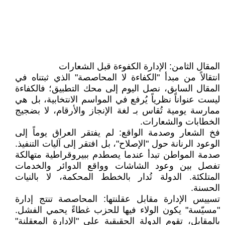
المقال الثامن: الإدارة الكفوءة قبل الشعارات
​انتقالاً من مبدأ "الكفاءة لا المحاصصة" الذي ثبتناه في
المقال السابق، نصل اليوم إلى محك التطبيق؛ فالكفاءة
ليست عنواناً نظرياً يُرفع في المواسم الانتخابية، بل هي
ممارسة يومية تُقاس بـ لغة الإنجاز والأرقام، لا بضجيج
الخطابات والشعارات.
​فخ الشعار وصدمة الواقع: لم يفتقر العراق يوماً إلى
الوعود الرنانة حول "الإصلاح"، بل افتقر إلى آليات التنفيذ.
صدمة المواطن تبدأ عندما يصطدم ببيروقراطية متهالكة
تفصل بين وعود الشاشات وواقع الدوائر والخدمات
المتلكئة. الدولة تُدار بالخطط المحكمة، لا بالنيات
الحسنة.
​تسييس الإدارة مقابل عقلنتها: المحاصصة تنتج إدارة
"مسيّسة" يكون الولاء فيها للحزب غطاءً يحمي الفشل.
بالمقابل، تقوم الدولة الحقيقية على "الإدارة المعقلنة"