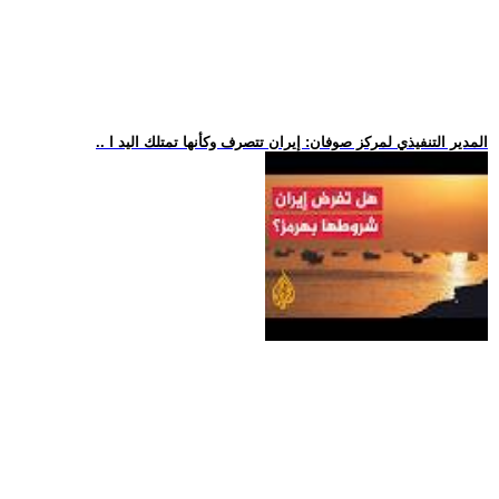
.. المدير التنفيذي لمركز صوفان: إيران تتصرف وكأنها تمتلك اليد ا