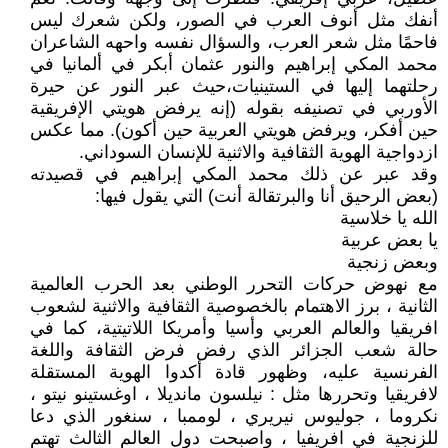
أنفك مثل أنوف العرب في الصور، ولكن شعرك ليس
فاحمًا مثل شعر العرب، والسؤال نفسه واحهه الشاعران
محمد المكي إبراهيم والنور عثمان أبكر في ألمانيا في
رحلتهما إليها في الستينيات،حيث عبر النور عن حيرة
الأوربي في تصنيفه بقوله (إنه يرفض هويتي الإفريقية
حين أفكر، ويرفض هويتي العربية حين أكون). مما عكس
ازدواجية الهوية الثقافية والاثنية للإنسان السوداني.
وقد عبر عن ذلك محمد المكي إبراهيم في قصيدته
(بعض الرحيق أنا والبرتقالة أنت) التي يقول فيها:
الله يا خلاسية
يا بعض عربية
وبعض زنجية
مع نهوض حركات التحرر الوطني بعد الحرب العالمية
الثانية ، برز الاهتمام بالخصوصية الثقافية والاثنية لشعوب
افريقيا والعالم العربي وأسيا وأمريكا اللاتيتية، كما في
حالة شعب الجزائر الذي رفض فرض الثقافة واللغة
الفرنسية عليه، وظهور قادة أكدوا الهوية المستقلة
لافريقيا وتحررها مثل : نيلسون مانديلا ، اوغستينو نيتو ،
نكروما ، جوليوس نيريري ، لوممبا ، سنغور الذي دعا
للزنجية في افريفيا ، واصبحت دول العالم الثالث تهتم