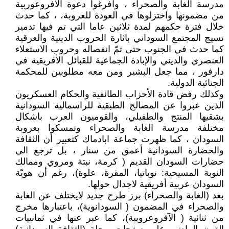
مدرسة الغابة والصحراء ، وافرغوا دعوة الآفروعوربية
من مضمونها واختزلوها في العودة للعروبة، ، كما حدث
خلال فترة حكمهم لمدة ثلاثين عاما التي تم فيها تدمير
نسيج المجتمع السوداني باثارة الحروب الدينية والعرقية
كما حدث في الجنوب حتى تمّ انفصاله وحروب الاستعلاء
العنصري والديني والإبادة الجماعية للقبائل الأفريقية في
دارفور ، مما جعل البشير ومن معه مطلوبين للمحكمة
الجنائية الدولية.
وكذلك رفض قادة الأحزاب الطائفية والحكام العسكريون
الذين عبروا عن المصالح الطبقية للراسمالية السودانية
بشقيها المنتج والطفيلي، والقوميون العرب باشكال
مختلفة مدرسة الغابة والصحراء وتمسكوا بعروبة
السودان ، كما ظهرت جماعة ابادماك كتعبير أن الثقافة
والحضارة السودانية أعمق من سنار ، بل ترجع الي
حضارات السودان القديم ( كرمة، نبتة ومروي وممالك
النوبة المسيحية: نوباتيا، المقرة، علوة)، رغم أن هويّة
السودان عربية أفريقية لاجدال حولها.
بعد (الغابة والصحراء) برز طرح جديد لايختلف عن الغابة
والصحراء في المضمون ( السودانوية)، باعتبارها مخرج
من ثنائية ( الآفروعروبية)، كما عبر عنها في ثمانييات