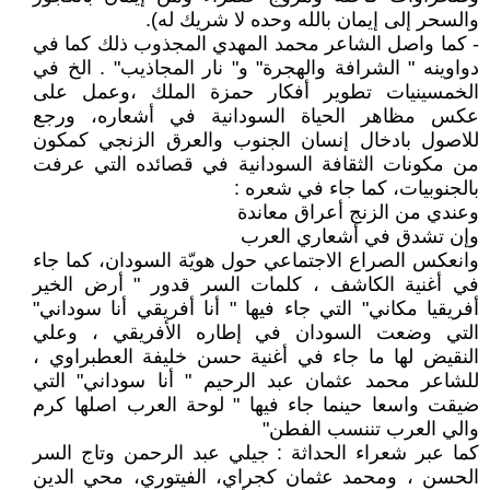
والسحر إلى إيمان بالله وحده لا شريك له).
- كما واصل الشاعر محمد المهدي المجذوب ذلك كما في
دواوينه " الشرافة والهجرة" و" نار المجاذيب" . الخ في
الخمسينيات تطوير أفكار حمزة الملك ،وعمل على
عكس مظاهر الحياة السودانية في أشعاره، ورجع
للاصول بادخال إنسان الجنوب والعرق الزنجي كمكون
من مكونات الثقافة السودانية في قصائده التي عرفت
بالجنوبيات، كما جاء في شعره :
وعندي من الزنج أعراق معاندة
وإن تشدق في أشعاري العرب
وانعكس الصراع الاجتماعي حول هويّة السودان، كما جاء
في أغنية الكاشف ، كلمات السر قدور " أرض الخير
أفريقيا مكاني" التي جاء فيها " أنا أفريقي أنا سوداني"
التي وضعت السودان في إطاره الأفريقي ، وعلي
النقيض لها ما جاء في أغنية حسن خليفة العطبراوي ،
للشاعر محمد عثمان عبد الرحيم " أنا سوداني" التي
ضيقت واسعا حينما جاء فيها " لوحة العرب اصلها كرم
والي العرب تننسب الفطن"
كما عبر شعراء الحداثة : جيلي عبد الرحمن وتاج السر
الحسن ، ومحمد عثمان كجراي، الفيتوري، محي الدين