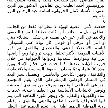
القرن الماضي علي صفحات مجلة (الثقافة السودانية)
البروفيسور أحمد الطيب زين العابدين، الدكتور نور الدين
مدني ، الأستاذ كمال الجزولي، اسامة عبد الرحمن النور
وغيرهم.
6
خلاصة الأمر ، قضية الهويّة لا ننظر لها فقط من الجانب
الثقافي ، بل من جانب أنها كانت غطاءا للصراع الطبقي
والاجتماعي الذي عبر عن نفسه في شكل استعلاء ديني
أو اثني أو عرقي أو قومي كان وبالا علي السودان،
فباسم الاستعلاء الديني والعنصري واللغوي تم قهر
الأقليات القومية الأكثر تخلفا، ونهب ثرواتها وبيع أراضيها
الزراعية ومواردها المعدنية وثرواتها الحيوانية من خلال
حروب الإبادة ضدها، كما حدث في حكم الإسلامويين
لمدة 30 عاما، و تمّ مصادر الحقوق السياسية والاقتصادية
والثقافية ، وقهر الكادحين والعاملين، وتعطيل سير البلاد
في المسار الوطني الديمقراطي الذي يقيم المجتمع
الزراعي الصناعي المتطور، ويرفع من مستوي المعيشة
وتوفير الاحتياجات الأساسية من : تعليم ، صحة، خدمات
الماء والكهرباء والنقل. الخ، وينجز الثورة الثقافية التي يتم
فيها الاعتراف بالتعدد الثقافي والديني واللغوي ، وقيام
دولة الموطنة الديمقراطية التي تسع الجميع غض النظر