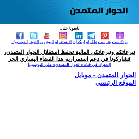
تابعونا على:
بودكاست
بنترست
تيلكرام
لينكدإن
الانستغرام
اليوتيوب
التويتر
الفيسبوك
تبرعاتكم وتبرعاتكن المالية تحفظ استقلال الحوار المتمدن،
فشاركونا في دعم استمرارية هذا الفضاء اليساري الحر
[اشترك في قناة ‫«الحوار المتمدن» على اليوتيوب]
الحوار المتمدن - موبايل
الموقع الرئيسي