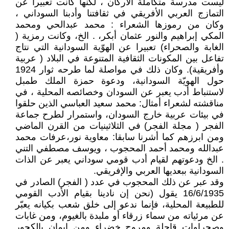
ليست مدرسة متكاملة الأركان ، لكنها كانت تعبيرا عن
التمازج العربي الأفريقي في ثقافتنا وأدبنا السوداني ،
وكان من رموزها الشعراء : محمد عبدالحي ومحمد
المكي إبراهيم والنور عثمان أبكر، . الخ، وكانت رمزية (
الغابة والصحراء) تعبيرا عن الهوّية السودانية التي نتاج
تفاعل بين المكونات الثقافية المتنوعة في البلاد ( عربية
وأفريقية). وكان ذلك في مواصلة لما طرحه ثوار 1924
حول الهويّة السودانية، ودعوة حمزة الملك طمبل
لاستنباط أدب يعبر عن السودان وخصائصه المحلية ، في
مناقشته لشعراء أمثال: محمد سعيد العباسي الذين حلقوا
في بيئات عربية خارج السودان، واستمرار لطرح جماعة
الفجر ( مجلة الفجر) في الثلاثينيات من القرن الماضي
ومن ابرزهم كما أشرنا سابقا: معاوية نور،عرفات محمد
عبدالله ومحمد أحمد المحجوب ، ويوسف مصطفي التني
. الخ ودعوتهم لقيام أدب قومي سوداني يعبر عن الذات
السودانية ببعديها العربي والإفريقي.
وقد عبر عن ذلك المحجوب في عدد ( الفجر) الصادر في
16/6/1935 يقول (نحن إن نادينا بقيام الأدب القومي
للطبيعة المحلية، فإنما ندعو إلى خلق شعب بكيانه يعبّر
عن مرئياته من سماء زرقاء أو ملبدة بالغيوم، ومن غابات
وصحراوات قاحلة ومروج خضراء ومن إيمان بالكجور