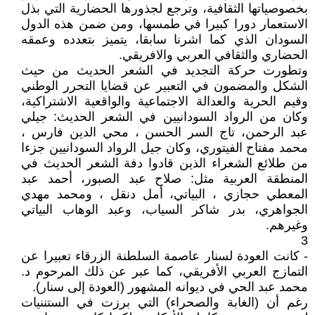
بخصوصياتها الثقافية، وترجع لجذورها الحضارية التي بذل
الاستعمار دورا كبيرا في طمسها، ومن ضمن هذه الدول
السودان الذي كما اشرنا سابقا، يتميز بتعدده وعمقه
الحضاري والثقافي العربي والافريقي.
وتطورت حركة التجديد في الشعر الحديث من حيث
الشكل والمضمون في التعبير عن قضايا التحرر الوطني
وقيم الحرية والعدالة الاجتماعية والواقعية الاشتراكية،
وكان من الرواد السودانيين في الشعر الحديث: جيلي
عبد الرحمن، تاج السر الحسن ، محي الدين فارس ،
محمد مفتاح الفيتوري، وكان جيل الرواد السودانيين جزءا
من طلائع الشعراء الذين قادوا دفة الشعر الحديث في
المنطقة العربية مثل: صلاح عبد الصبور، أحمد عبد
المعطي حجازي ، البياتي، أمل دنقل ، ومحمد مهدي
الجواهري، بدر شاكر السياب، وعبد الوهاب البياتي
وغيرهم.
3
- كانت العودة لسنار عاصمة السلطنة الزرقاء تعبيرا عن
التمازج العربي الأفريقي، كما عبر عن ذلك المرحوم د.
محمد عبد الحي في ديوانه المشهور (العودة إلى سنار).
رغم أن (الغابة والصحراء) التي برزت في الستننيات