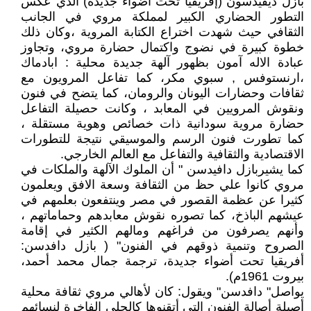
بازل ديفيدسون (إفريقيا تحت أضواء جديدة) الذي عكس
التطور الحضاري الكبير لمملكة مروي في الجانب
الثقافي حيث شهدت اختراع الكتابة المروية ،وكان ذلك
خطوة كبيرة في نضوج واكتمال حضارة مروي، وتجاوز
عبادة الاله آمون بظهور آلهة جديدة محلية : ابادماك
،ارنستوفس , سبوي مكر، كما تفاعل المرويون مع
ثقافات وحضارات اليونان والرومان، كما يتضح في فنون
ونقوش المرويين في المعابد ، وكانت حصيلة التفاعل
حضارة مروية سودانية ذات خصائص وهوية مستقلة ،
كما تطورت فنون الرسم والموسيقي نتيجة للتطورات
الاقتصادية والثقافية والتفاعل مع العالم الخارجي.
كما يشيربازل دافيدسن " أن الملوك الآلهة والملكات في
مروي كانوا علي حظ من الثقافة وسعة الافق ويعلمون
كثيرا عن عظمة القصور في مصر وينتفعون بعلمهم في
عيشهم الباذخ، كما تصوره نقوش معابدهم وحماماتهم ،
وأنهم يصرفون من فراغهم ومالهم الكثير في إقامة
الصروح وتنمية ذوقهم في الفنون" ( بازل دافدسن:
أفريقيا تحت أضواء جديدة، ترجمة جمال محمد أحمد،
بيروت 1961م).
يواصل" دافدسن" ويقول: كان لأهالي مروي ثقافة محلية
أصيلة أصالة الفنون التي أتقنوها كالحلي الفاخرة لنسائهم