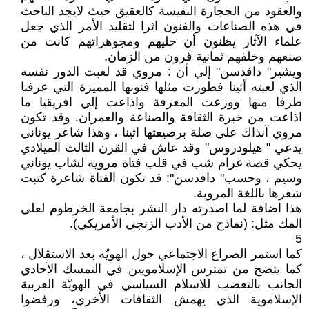
والعقود من الحجارة النفيسة كالعقيق حيث لايجد الباحث
في هذه الصناعات والفنون اثرا لتقليد الأمر الذي جعل
علماء الآثار يظنون أن حليهم ومجوهراتهم كانت من
صنعهم وخلفهم ثمانية قرون من الزمان.
ويشير" دافدسن" إلي أن : مروي قد لعبت الدور نفسه
الذي لعبته أثينا فطورت مثلها فنونها المميزة التي عرفنا
طرفا منها ووزعت المعرفة واذاعت إلي افريقيا ما
اذاعت من خبرة الثقافة والصناعة والعمران. وقد تكون
مروي آنذاك علي صلة برصيفتها اثينا ، وهذا شاعر يوناني
يدعي " هيلودروس" وقد عاش في القرن الثالث الميلادي
يحكي قصة غرام شب في قلب فتاة مروية لشاب يوناني
وسيم ، وحسب" دافدسن": قد تكون الفتاة شاعرة كتبت
شعرها باللغة المروية.
هذا اضافة لما اصدرته دار النشر بجامعة الخرطوم لعلي
المك مثل: (نماذج من الأدب الزنجي الأمريكي).
5
كما استمر الصراع الاجتماعي حول الهويّة بعد الاستقلال ،
كما يتضح من تمترس الإسلامويين في التمسك الآحادي
الجانب بالتعصب للاسلام السياسي في الهويّة العربية
الإسلاموية الذي يهمش الثقافات الأخري، ورفضوا