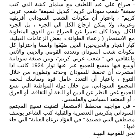
- صراع علي عبد اللطيف مع سلمان كشة الذي كتب
صيغة" شعب سوداني كريم" كبديل لصيغة" شعب عربي
كريم" ، باعتبار أن مكونات الشعب السوداني أفريقية
وعربية، ولا يمكن ارجاع الكل الي الجزء ، بل الجزء
للكل. وهذا كان تعبيرا عن الصراع بين القوي المتعاونة
مع الاستعمار ( زعماء الطوائف، بعض الزعامات القبلية،
كبار التجار والخريجين) الذين ضيّقوا واسعا واختزلوا كل
مكونات شعب السودان وتعدده القومي والديني والأثني
والثقافي في " شعب عربي كريم"، وبين صيغة سودانية
أوسع فيها متسع للجميع عبر عنها ثوار 1924 كانت اذا
استمرت أن تحفظ للسودان وحدته وتطوره من خلال
التنوع ، باعتبار أن التعدد عامل قوة وتماسك للحمة
المجتمع السوداني، من خلال دولة المواطنة التي تسع
الجميع غض النظر عن الدين أو اللغة أو الثقافة، أو العرق
، أو المعتقد السياسي والفلسفي.
- في مواجهة مخطط الاستعمار لتفتيت نسيج المجتمع
السوداني بتكريس العنصرية والقبلية كتب الشاعر يوسف
مصطفي التني قصيدة " في الفؤاد ترعاه العناية" التي جاء
فيها :
نحن للقومية النبيلة