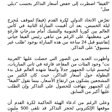
"الفيفا" اضطرت إلى خفض أسعار التذاكر بحسب "ديلي
ميل"
تعرّض الاتحاد الدولي لكرة القدم (فيفا) لموقف مُحرج
ليلة الخميس، بعد أن أُقيمت المباراة الثانية في كأس
العالم بين كوريا الجنوبية والتشيك أمام مدرجاتٍ فارغةٍ
في معظمها، على الرغم من تباهي رئيس الفيفا جياني
إنفانتينو قبل 24 ساعة من هذه المباراة بوجود "طلب غير
مسبوق" على التذاكر.
وأظهرت العديد من الصور التي حصلت عليها "العربية
نت" وجود المئات من المقاعد فارغة في ثاني المباريات،
ليحسم غياب الجمهور جدلاً واسعاً شهده العالم قبل بدء
البطولة حول أسعار التذاكر، حيث كان الكثير من
المشجعين يشكون من ارتفاع الأسعار، بينما تقول "الفيفا"
إن الجمهور يتهافت للحصول على التذاكر وإن الطلب
عليها أكبر من السابق.
وعلى الرغم من ادعاء الهيئة الحاكمة لكرة القدم أن
موقعها الإلكتروني لحجز التذاكر قد تلقى 500 مليون