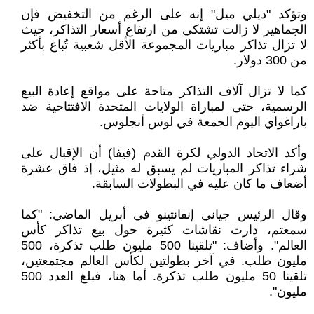
وتؤكد "ديلي ميل" إنه على الرغم من التخفيض فإن
الجماهير لا زالت تشتكي من ارتفاع أسعار التذاكر، حيث
لا تزال تذاكر مباريات المجموعة الأقل شعبية تُباع بأكثر
من 300 دولار.
كما لا تزال آلاف التذاكر متاحة على مواقع إعادة البيع
الرسمية، حتى لمباراة الولايات المتحدة الافتتاحية ضد
باراغواي اليوم الجمعة في لوس أنجلوس.
وأكد الاتحاد الدولي لكرة القدم (فيفا) أن الإقبال على
شراء تذاكر المباريات لم يسبق له مثيل، إذ فاق عشرة
أضعاف ما كان عليه في البطولات السابقة.
وقال الرئيس جياني إنفانتينو في أبريل الماضي: "كما
سمعتم، دارت نقاشات كثيرة حول بيع تذاكر كأس
العالم". وأضاف: "تلقينا 500 مليون طلب تذكرة، 500
مليون طلب. في آخر بطولتين لكأس العالم مجتمعتين،
تلقينا 50 مليون طلب تذكرة. أما هنا، فبلغ العدد 500
مليون".