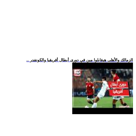
.. الزمالك والأهلى هيقابلوا مين في دورى أبطال أفريقيا والكونفدر