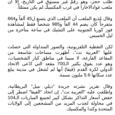
طلب حجز، وهو رقمٌ غير مسبوقٍ في التاريخ، إلا أن
ملعب غوادالاخارا في غرب المكسيك لم يكن ممتلئاً.
وقال مُذيع الملعب أن الملعب الذي يتسع ل45 ألفاً و664
متفرجاً كان يضم 44 الفاً و985 شخصاً فقط لمشاهدة
فوز كوريا الجنوبية على التشيك في ساعة متأخرة من
ليل الخميس.
لكن التغطية التلفزيونية، والصور المتداولة التي حصلت
عليها "العربية نت"، أظهرت مساحات شاسعة من
المقاعد الفارغة، لا سيما في مناطق كبار الشخصيات،
وهو عدد يفوق بكثير الـ700 مقعد التي ادّعى الاتحاد
الدولي لكرة القدم (فيفا) أنها لم تُشغل في مدينة يبلغ
عدد سكانها 5.6 مليون نسمة.
وقال تقرير نشرته جريدة "ديلي ميل" البريطانية،
واطلعت عليه "العربية نت"، إن اتحاد "الفيفا" اضطر إلى
خفض أسعار التذاكر بشكل كبير لجميع المباريات الـ104
في محاولة لجذب المزيد من المشجعين إلى الولايات
المتحدة وكندا والمكسيك.