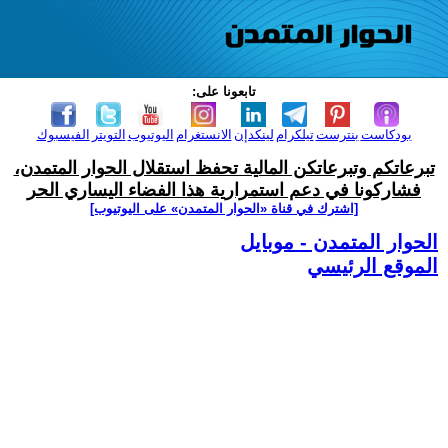
تابعونا على:
بودكاست
بنترست
تيلكرام
لينكدإن
الانستغرام
اليوتيوب
التويتر
الفيسبوك
تبرعاتكم وتبرعاتكن المالية تحفظ استقلال الحوار المتمدن،
فشاركونا في دعم استمرارية هذا الفضاء اليساري الحر
[اشترك في قناة ‫«الحوار المتمدن» على اليوتيوب]
الحوار المتمدن - موبايل
الموقع الرئيسي