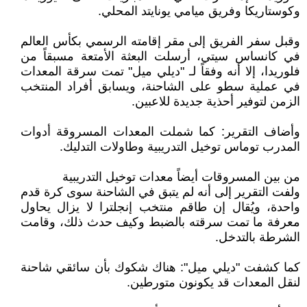
وكوستاريكا وفريق ميامي يونايتد المحلي.
وقبل سفر الفريق إلى مقر إقامته الرسمي بكأس العالم
في كانساس سيتي، أرسلت البعثة الأمتعة مسبقاً من
فلوريدا، إلا أنه وفقاً لـ "ديلي ميل" تمت سرقة المعدات
في عملية سطو على الشاحنة، ويسابق أفراد المنتخب
الزمن لتوفير أحذية جديدة للاعبين.
وأضاف التقرير: كما شملت المعدات المسروقة أدوات
المدرب توماس توخيل التدريبية وطاولات التدليك.
من بين المسروقات أيضاً معدات توخيل التدريبية
ولفت التقرير إلى أنه لم يتبق في الشاحنة سوى كرة قدم
واحدة، ويُقال إن طاقم منتخب إنجلترا لا يزال يحاول
معرفة ما تمت سرقته بالضبط وكيف حدث ذلك، وقامت
الشرطة بالتدخل.
كما كشفت "ديلي ميل": هناك شكوك بأن سائقي شاحنة
لنقل المعدات قد يكونون متورطين.