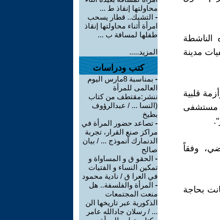
محاولتها إنقاذ ط ...
-
التشيك.. قطار يسحب
امرأة أثناء محاولتها إنقاذ
طفلها لمسافة ب ...
الجمعة 2 مايو 2026 بأن هذه الناشطة
يات مدينة
المزيد.....
كتب ودراسات
-
بمناسبة 8مارس اليوم
العالمى للمرأة
مة قلبية
ننشر:مقتطف من كتاب
(النسا ... / عبدالرؤوف
لى مستشفى
بطيخ
.
-
تصاعد حضور المرأة في
مراكز صنع القرار، تجربة
الدنمارك أنموذج ... / بيان
ي، وفقاً
صالح
-
الحقو ق و المساواة و
تمكين النساء و الفتيات
في العرا ق / نادية محمود
-
المرأة والفلسفة.. هل
انت بحاجة
منعت المجتمعات
الذكورية عبر تاريخها الن
... / رسلان جادالله عامر