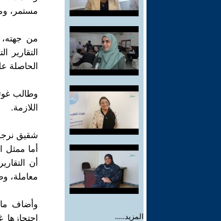
مستمر، ومن
من جهته، أ
التقارير ا
الحاصلة عل
وطالب غوتي
اللازمة.
شقيق نرجس 
أما ممثل ا
أن التقار
معاملة، و
وأضاف مايك
المزيد.....
احتجازها 