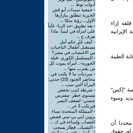
أدوات توظ ...
-
جمعية سيدات أبو قش
الخيرية تنطلق ببازارها
الأول... رؤية متكا ...
لقه إزاء
-
بعد تطبيق -حد الزنا- عَلَناً
الإيرانية
على امرأة في ليبيا، ماذا
نعرف ع ...
-
كيف غيّر حكم أمل
مستقبل أطفال الناجيات
من الاغتصاب في مصر؟
ية الطبية
-
المسلسل الكوري -قبلة
الحورية-.. امرأة يموت كل
من يقترب منها ...
-
سرديات ما لا يكتب في
محاضر الجنود (10) جدتي:
المرأة التي سب ...
نصة "إكس"
-
شرطة لندن تخفض
مستوى خطر -مفترس
ديد وسوء
جنسي- لضعف البصر
فيرتكب 3 جر ...
-
المملكة المتحدة: نساء
يروين لبي بي سي قصص
اغتصاب وإساءة في ك ...
مجددا أن
-
التشيك.. قطار يسحب
رام حقوق
امرأة لمسافة بعيدة أثناء