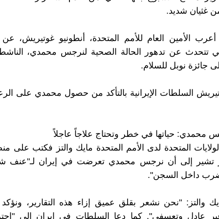
 غثيان شديد.
عرب الأمين العام للأمم المتحدة، أنطونيو غوتيريش، عن ق
لتي تتحدث عن تدهور الحالة الصحية لنرجس محمدي، الناشطة 
ى جائزة نوبل للسلام.
ريش السلطات الإيرانية بالتأكد من حصول محمدي على الرعا
محمدي: حياتها في خطر وتحتاج علاجاً عاجلاً
لولايات المتحدة لدى الأمم المتحدة مايك والتز فكتب على م
ير تشير إلى أن نرجس محمدي تعرضت في إيران لـ"عنف ش
ضرب داخل السجن".
 والتز: "نحن نشعر بقلق عميق إزاء هذه التقارير، ونؤكد 
غير عادل وتعسفي". كما دعا السلطات في إيران إلى "احت