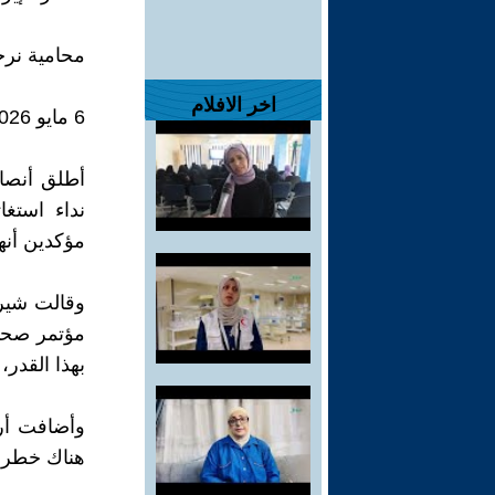
محامية نر
اخر الافلام
6 مايو 2026
أطلق أنصار
نداء استغا
مؤكدين أنها
وقالت شيري
مؤتمر صحا
بهذا القدر،
وأضافت أرد
هناك خطر ا