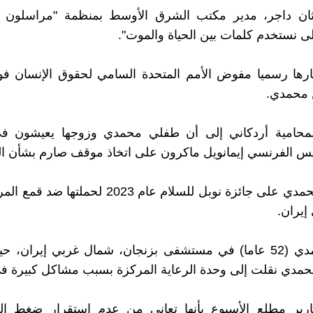
ثان داجر، مدير مكتب الشرق الأوسط بمنظمة "مراسلون بل
ولى نستخدم كلمات بين الحياة والموت".
ارها رسميا مفوض الأمم المتحدة السامي لحقوق الإنسان فو
 محمدي.
محامية أردكاني إلى أن طفلي محمدي وزوجها يعيشون ف
س الفرنسي إيمانويل ماكرون على اتخاذ موقف صارم بشأن ال
وحصلت محمدي على جائزة نوبل للسلام عام 2023 لحملت
إيران.
وترقد محمدي (52 عاما) في مستشفى بزنجان، شمال غربي إيران، 
حمدي نقلت إلى وحدة الرعاية المركزة بسبب مشاكل كبيرة في
ارير مطلع الأسبوع بأنها تعاني من عدم استقرار ضغط ا