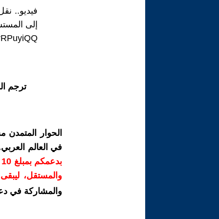
فيديو.. نق
إلى المست
TrRPuyiQQ
ترجم ال
الحوار المتمدن م
في العالم العربي
ب
والمستقل، ليبقى ص
والمشاركة في دع