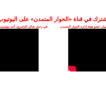
شترك في قناة «الحوار المتمدن» على اليوتيوب
ز، عضو هيئة إدارة الحوار المتمدن
في رحيل شاكر الناصري، أحد مؤسسي 