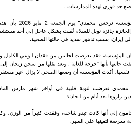
ضع حد فوري لهذه الممارسات".
وأفادت "مؤسسة نرجس محمدي" يوم 
الحائزة جائزة نوبل للسلام نُقلت بشكل عاجل إلى أحد مستشف
ي إيران، بسبب تدهور شديد في حالتها الصحية.
 المؤسسة، فقد تعرضت لحالتين من فقدان الوعي الكامل وأز
ت حالتها بأنها "حرجة للغاية". وبعد نقلها من سجن زنجان إ
 نفسها، أكدت المؤسسة أن وضعها الصحي لا يزال "غير مستقر"
ن محمدي تعرضت لنوبة قلبية في أواخر شهر مارس الماض
ذين زاروها بعد أيام من الحادثة.
امون إلى أنها كانت تبدو شاحبة، وفقدت كثيراً من الوزن، وك
 ممرضة لتعينها على السير.