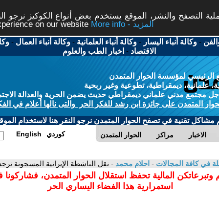
ة التصفح والنشر، الموقع يستخدم بعض أنواع الكوكيز نرجو النق
More info - المزيد
experience on our website
الفن
-
وكالة أنباء اليسار
-
وكالة أنباء العلمانية
-
وكالة أنباء العمال
-
وكا
الاقتصاد
-
اخبار الطب والعلوم
 الرئيسي لمؤسسة الحوار المتمدن
، علمانية، ديمقراطية، تطوعية وغير ربحية
ل مجتمع مدني علماني ديمقراطي حديث يضمن الحرية والعدالة الاجتم
حوار المتمدن على جائزة ابن رشد للفكر الحر والتى نالها أعلام في الفك
م مشاكل تقنية في تصفح الحوار المتمدن نرجو النقر هنا لاستخدام الموقع
كوردي
English
الاخبار
مراكز
الحوار المتمدن
لة في كافة المجالات
-
احلام محمد
- نقل الناشطة الإيرانية المسجونة 
 وتبرعاتكن المالية تحفظ استقلال الحوار المتمدن، فشاركونا 
استمرارية هذا الفضاء اليساري الحر