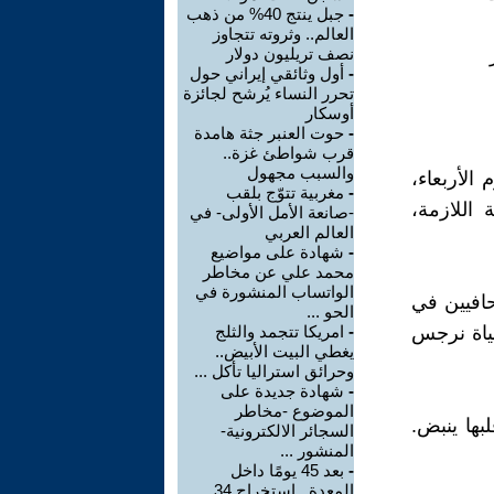
-
جبل ينتج 40% من ذهب
العالم.. وثروته تتجاوز
نصف تريليون دولار
-
أول وثائقي إيراني حول
تحرر النساء يُرشح لجائزة
أوسكار
-
حوت العنبر جثة هامدة
قرب شواطئ غزة..
والسبب مجهول
الأربعاء،
-
مغربية تتوّج بلقب
 اللازمة،
-صانعة الأمل الأولى- في
العالم العربي
-
شهادة على مواضيع
محمد علي عن مخاطر
الواتساب المنشورة في
افيين في
الحو ...
ياة نرجس
-
امريكا تتجمد والثلج
يغطي البيت الأبيض..
وحرائق استراليا تأكل ...
-
شهادة جديدة على
الموضوع -مخاطر
بها ينبض.
السجائر الالكترونية-
المنشور ...
-
بعد 45 يومًا داخل
المعدة.. استخراج 34