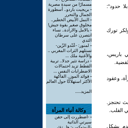
مسمارًا من سيدة مصرية
ا حدود":
-
بريجيت باردو.. أسطورة
الجمال والتحرر
-
النمل الأبيض الخطير..
مخلوق صغير بقوة جيش!
لكر تورك
-
بالامل والارادة.. نساء
انتصرن على سرطان
الثدي
-
لمنور: -عْنْدو الزّين-
تستلهم الثرات المغربي ..
ي باريس،
والأغنية ملك ...
-
دراسة تثير جدلا.. تربية
قضية.
القطط تزيد احتمالات
الاضطرابات النفس ...
-
فوائد الموز.. الفاكهة
ها ضد قمع المرأة، وعقود
الأكثر استهلاكًا حول العالم
المزيد.....
حيث تحتجز.
 القلب.
وكالة أنباء المرأة
-
-اضطررت إلى حقن
سيرتي الذاتية
لدم بشكل
بالبوتوكس-: هل تؤثر