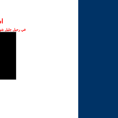
ا‫
في رحيل جليل شهبا