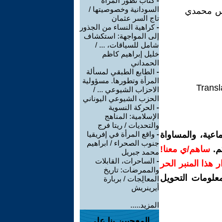
-
كتاب تطور المرأة
السودانية وخصوصيتها /
رجس محمدي
تاج السر عثمان
-
كراهية النساء من الجذور
إلى المواجهة: استكشاف
شامل للسياقات، ... /
خليل إبراهيم كاظم
الحمداني
-
الطابع الطبقي لمسألة
المرأة وتطورها. مسؤولية
Transl
الاحزاب الشيوعي ... /
الحزب الشيوعي اليوناني
-
الحركة النسوية
الإسلامية: المناهج
والتحديات / ريتا فرج
اعية، والمساواة
-
واقع المرأة في إفريقيا
جنوب الصحراء / ابراهيم
م.
ساهم/ي معنا!
محمد جبريل
-
الساحرات، القابلات
رار هذا المنبر الحر
والممرضات: تاريخ
معلومات التحويل
المعالِجات / بربارة
أيرينريش
المزيد.....
المعجبين بنا على