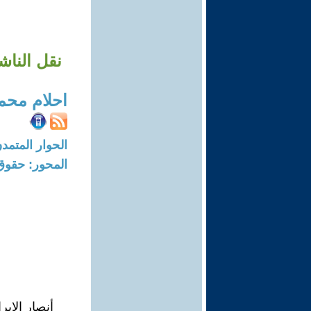
نقل النا
احلام محم
الحوار المتمدن-العدد: 8700 - 6
المحور: حقوق 
أنصار الإير