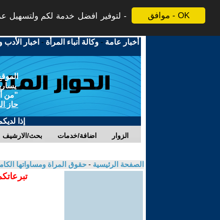
موافق - OK
لتوفير افضل خدمة لكم ولتسهيل عملي
أخبار عامة
-
وكالة أنباء المرأة
-
اخبار الأدب و
الموقع
يسارية
"من أج
حاز ال
إذا لديك
الزوار
اضافة/خدمات
بحث/الارشيف
الصفحة الرئيسية
-
حقوق المراة ومساواتها الكام
تبرعاتكم