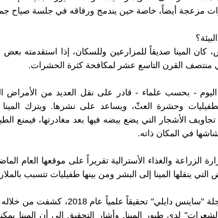
ت مزعجة أيضاً، خاصة حين يندمج ورفاقه في جلسة صياح جما
بيئة؟
 كان المينا صديقاً للمزارعين وللسكان، إذا استقدمته بعض 
ي منتصف القرن التاسع عشر لمكافحة كثرة الحشرات.
 اليوم - بحسب علماء - قادر على نقل العديد من الأمراض 
طفيليات وحشرة العثّ، ويساعد على نشرها. ويترك المينا ا
تجاويف الأشجار التي يضع بيضه فيها بعد مغادرتها، فيمنع الطي
شاشها في المكان ذاته.
 الزراعة والغذاء الأسترالية تقريراً على موقعها العام الماض
التي ينقلها المينا إلى البشر ومن بينها طفيليات تتسبب بالملاري
ونشرت مجلة "ساينس دايلي" تحقيقاً علمياً عام 2018
لشعرات" لدى طيور المينا. وأشار التحقيق إلى أن المينا يمكن