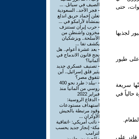
الصيف في سياتل. ...
صوات، حتى
-
فجر الأحد.. السعودية
تعلن إخماد حريق اندلع
بمنشأة لأرامكو في ...
-
حرب إيران تستنزف
يور لجذبها
مخزون واشنطن من
الأسلحة.. وبزشكيان
يكشف تفا ...
-
بعد عشرة أعوام.. هل
نجح قانون الاندماج في
 على طيور
ألمانيا؟
-
تصنيف عسكري جديد
يثير قلق إسرائيل.. أين
تتفوق مصر؟
-
-بيلد-: طرد نحو 400
ّها سريعة
روسي من ألمانيا منذ
 حالياً في
فبراير 2022
-
الدفاع الروسية:
استهداف مستودعات
وقود مرتبطة بالجيش
الأوكران ...
لطعام.
-
نائب أمريكي: -اتفاقية
مكة- إنجاز جديد يحسب
لترامب
 قادر على
-
الحوثيون يعلنون