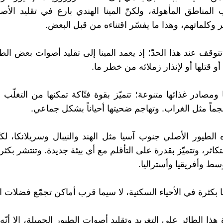
لمناطق المأهولة، ولكنّ المينا الهندي بارع في تقليد الأ
وكلماتهم، وهذا ما يفسّر اقتناءه من قبل البعض.
تتوقف عند هذا الحدّ؛ إذ يعمد المينا إلى تقليد أصوات بعض الط
و قتلها أو لإنذار زملائه من خطر ما.
 ومصادر غذائها متنوعة؛ تتميّز بقوة فتّاكة تمكنها من التغلّب
جماً مثل الغراب. وتهاجم ضحيتها أحياناً بشكل جماعي.
لطيور الأصلي جنوب آسيا مثل الهند والنيبال وسريلانكا، لكن
لتكاثر، وتتميّز بقدرة على التأقلم مع أي بيئة جديدة. وتنتشر بكثرة
سط وأفريقيا وأستراليا.
ا بكثرة في الأحياء السكنية، لا سيما قرب أماكن تجمّع فضلات ا
ذا الطائر على التغريد وتقليد أصوات الطيور الجميلة، إلا أنّه