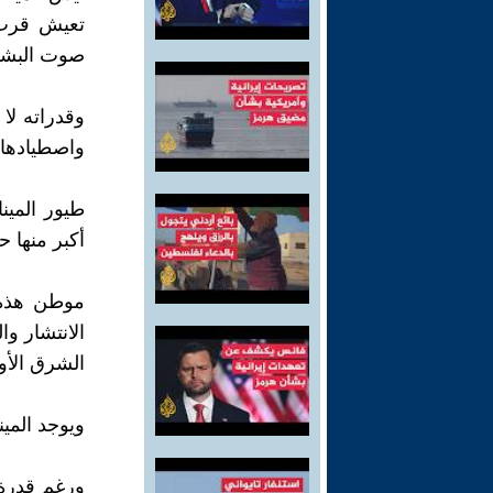
تعيش قرب ا
صوت البشر 
وقدراته لا 
واصطيادها أ
طيور المينا
أكبر منها ح
موطن هذه ا
الانتشار وا
الشرق الأو
ويوجد المين
ورغم قدرة ه