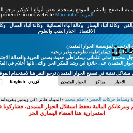
ة التصفح والنشر، الموقع يستخدم بعض أنواع الكوكيز نرجو النق
More info - المزيد
experience on our website
الفن
-
وكالة أنباء اليسار
-
وكالة أنباء العلمانية
-
وكالة أنباء العمال
-
وكا
الاقتصاد
-
اخبار الطب والعلوم
 الرئيسي لمؤسسة الحوار المتمدن
، علمانية، ديمقراطية، تطوعية وغير ربحية
ل مجتمع مدني علماني ديمقراطي حديث يضمن الحرية والعدالة الاجتم
حوار المتمدن على جائزة ابن رشد للفكر الحر والتى نالها أعلام في الفك
م مشاكل تقنية في تصفح الحوار المتمدن نرجو النقر هنا لاستخدام الموقع
كوردي
English
الاخبار
مراكز
الحوار المتمدن
بيئة ونشاط حركات الخضر
-
احلام محمد
- المينا.. طائر ذكي ويتميز بتغريداته
 وتبرعاتكن المالية تحفظ استقلال الحوار المتمدن، فشاركونا 
استمرارية هذا الفضاء اليساري الحر