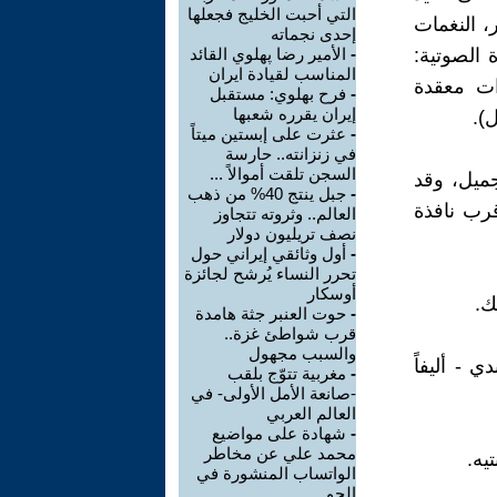
التي أحبت الخليج فجعلها
ر، النغمات
إحدى نجماته
 الصوتية:
-
الأمير رضا پهلوي القائد
المناسب لقيادة ايران
ات معقدة
-
فرح بهلوي: مستقبل
إيران يقرره شعبها
).
-
عثرت على إبستين ميتاً
في زنزانته.. حارسة
السجن تلقت أموالاً ...
ميل، وقد
-
جبل ينتج 40% من ذهب
رب نافذة
العالم.. وثروته تتجاوز
نصف تريليون دولار
-
أول وثائقي إيراني حول
تحرر النساء يُرشح لجائزة
أوسكار
ك.
-
حوت العنبر جثة هامدة
قرب شواطئ غزة..
والسبب مجهول
ي - أليفاً
-
مغربية تتوّج بلقب
-صانعة الأمل الأولى- في
العالم العربي
-
شهادة على مواضيع
محمد علي عن مخاطر
يه.
الواتساب المنشورة في
الحو ...