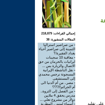
عة
إجمالي القراءات: 218,879
المقالات المنشورة: 38
-
من صراصير استراليا
الثمينة إلى صراصير أحياء
بغداد الفقيرة!؟
-
معاقبة 10 سجينات
ايرانيات بالحرمان من حق
الاتصال والزيارة بس ...
-
نقل الناشطة الإيرانية
المسجونة نرجس محمدي
إلى المستشفى
-
مصر.. من أم الدنيا الى
أم الجرائم!!!؟؟؟
-
من الفصل إلى الثروة..
مدرس يحقق 4 ملايين
دولار من مشروع تعلي ...
 على تقليد
-
أسماء لمنور.. المطربة