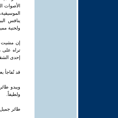
الأصوات الب
الموسيقية،
ينافس الب
ولحنية مميز
إن مشيت ف
تراه على م
إحدى الشق
قد تُفاجأ ب
ويبدو طائر 
ولطيفاً.
طائر جميل ي