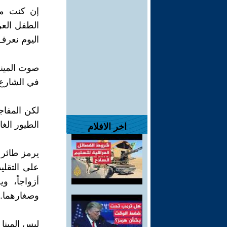
إن كنت من 
الطفل العر
اليوم نعرف 
صوت المينا 
في الشارع.
لكن المفاج
الطيور الغ
اخر الافلام
يرمز طائر 
على التقلي
أزواجاً، 
وصغارهما.
ليس المينا 