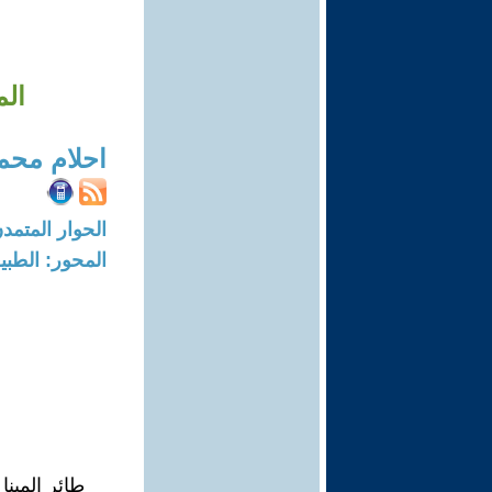
الم
احلام محم
الحوار المتمدن-العدد: 8730 - 6
المحور: الطبي
طائر المينا