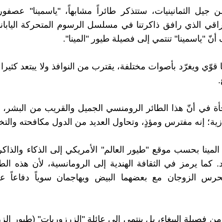
جيل الثمانينيات، ستتذكر طائراً مشابهاً، "ياسمينا" عصفور
اقي الذي رافق ذاكرتنا في مسلسل الرسوم المتحركة اليابان
أنّ "ياسمينا" تنتمي إلى فصيلة طيور "المينا".
قوّي ويغرّد بأصوات مختلفة، يقترب من النوافذ ولا يبتعد كثيرا
أة في أنّ هذا الطائر الرومنسي الجميل والقريب من البشر،
ازية؛ إنه مفترس ومؤذٍ، وتحاول العديد من الدول مكافحته والت
المينا بحسب موقع "طيور العالم" الأمريكي إلى الذكاء والذاكر
د. كما يرمز في الثقافة الهندية إلى الرومانسية، لأن هذه ال
ويحرس الزوجان مع بعضهما البيض ويهاجمان سوياً دفاعاً 
من فصيلة الببغاء، بل ينتمي إلى عائلة "الزرزوريات" (طيور الز