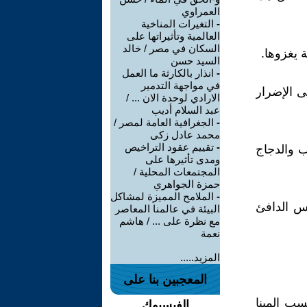
العمراوي
-
التغيرات المناخية
العالمية وتأثيراتها على
السكان في مصر / خالد
ة يغزوها.
السيد حسن
-
انذار بالكارثة ما العمل
في مواجهة التدمير
ى الإضرار
الارادي لوحدة الان ... /
عبد السلام أديب
-
الجغرافية العامة لمصر /
محمد عادل زكى
-
تقييم عقود التراخيص
ب والدجاج
ومدى تأثيرها على
المجتمعات المحلية /
حمزة الجواهري
-
الملامح المميزة لمشاكل
قس الدافئ
البيئة في عالمنا المعاصر
مع نظرة على ... / هاشم
نعمة
المزيد.....
المعجبين بنا على
سب المينا
الفيسبوك