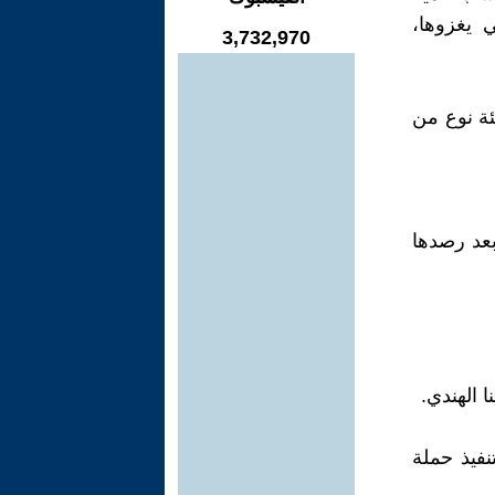
ي يغزوها،
3,732,970
 لائحة تضمّ مئة نوع من
بعد رصدها
 الهندي.
البيئة في سلطنة عُمان في ديسمبر/ كانون الأول 2022 بتنفيذ حملة