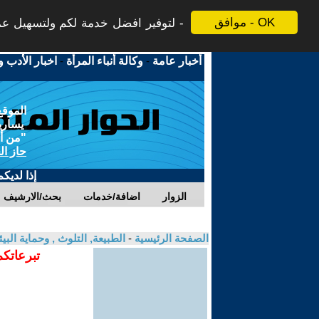
موافق - OK
لتوفير افضل خدمة لكم ولتسهيل عملي
أخبار عامة
-
وكالة أنباء المرأة
-
اخبار الأدب و
الموقع
يسارية
"من أج
حاز ال
إذا لديك
الزوار
اضافة/خدمات
بحث/الارشيف
الصفحة الرئيسية
-
الطبيعة, التلوث , وحماية ال
تبرعاتكم