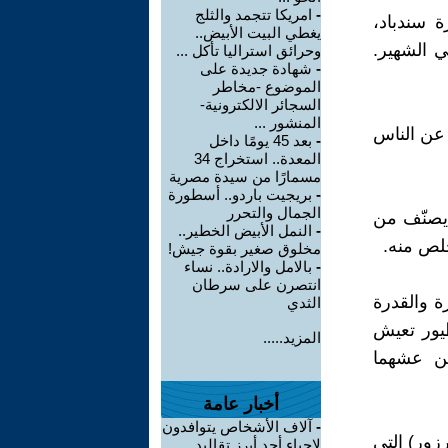
-
امريكا تتجمد والثلج
ة سندباد،
يغطي البيت الأبيض..
ي الشهير.
وحرائق استراليا تأكل ...
-
شهادة جديدة على
الموضوع -مخاطر
السجائر الالكترونية-
المنشور ...
 عن الناس
-
بعد 45 يومًا داخل
المعدة.. استخراج 34
مسمارًا من سيدة مصرية
-
بريجيت باردو.. أسطورة
الجمال والتحرر
 يصنّف من
-
النمل الأبيض الخطير..
خلص منه.
مخلوق صغير بقوة جيش!
-
بالامل والارادة.. نساء
انتصرن على سرطان
ة والقدرة
الثدي
طيور تعيش
المزيد.....
عن عشهما
أخبار عامة
-
آلاف الأشخاص يتوافدون
رزور) التي
لإحياء أحد أبرز تقاليد