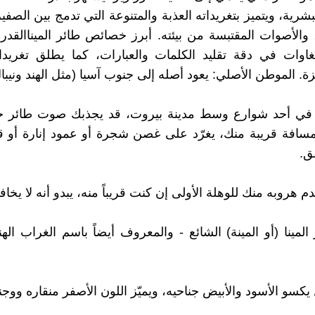
شرية، ويتميز بتغريداته العذبة والمتنوعة التي تدمج بين الصفي
 والأصوات المقتبسة من بيئته. أبرز خصائص طائر الميناالقدرة
بغاوات في دقة تقليد الكلمات والعبارات، كما يطلق تغريد
ة. الموطن الأصلي: يعود أصله إلى جنوب آسيا (مثل الهند ونيبال
ي أحد شوارع وسط مدينة بيروت، قد يجذبك صوت طائر ج
سافة قريبة منك، يغرّد على غصن شجرة أو عمود إنارة أو ق
ق.
عدم هروبه منك للوهلة الأولى إن كنت قريباً منه، يبدو أنه لا يخاف
المينا (أو المينة) الشائع - والمعروف أيضاً باسم الغراب الهند
كسو الأسود والأبيض جناحيه، ويميّز اللون الأصفر منقاره ووجنت