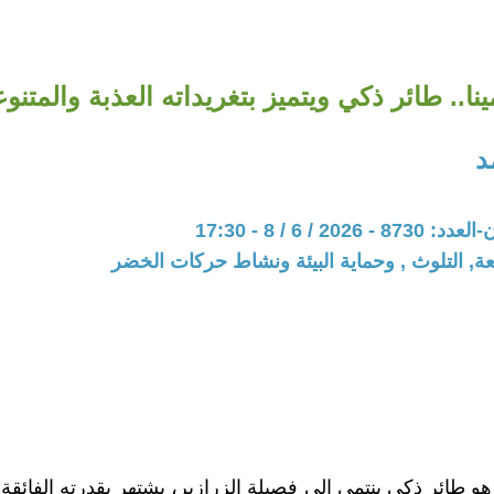
ينا.. طائر ذكي ويتميز بتغريداته العذبة والمتنو
د
202 / 6 / 8 - 17:30
عة, التلوث , وحماية البيئة ونشاط حركات الخضر
 هو طائر ذكي ينتمي إلى فصيلة الزرازير، يشتهر بقدرته الفائقة