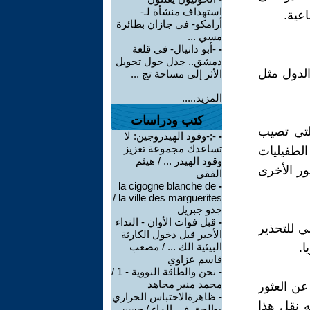
استهداف منشأة لـ-
عية.
أرامكو- في جازان بطائرة
مسي ...
-
-أبو دانيال- في قلعة
دمشق.. جدل حول تحويل
الدول مثل
الأثر إلى مساحة تج ...
المزيد.....
كتب ودراسات
التي تصيب
-
‫-;-وقود الهيدروجين: لا
تساعدك مجموعة تعزيز
لطفيليات
وقود الهيدر ... / هيثم
ور الأخرى
الفقى
la cigogne blanche de
-
la ville des marguerites /
جدو جبريل
-
قبل فوات الأوان - النداء
ي للتحذير
الأخير قبل دخول الكارثة
ا.
البيئية الك ... / مصعب
قاسم عزاوي
-
نحن والطاقة النووية - 1 /
محمد منير مجاهد
، كشفت من خلاله عن العثور
-
ظاهرةالاحتباس الحراري
ه نقل هذا
و-الحق في الماء / حسن