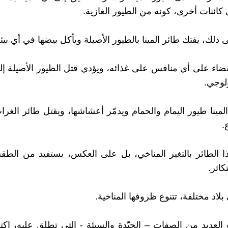
كائنات أخرى، كونه من الطيور الغازية.
ى ذلك، يفتك طائر المينا بالطيور الأصيلة ويأكل بيضها في أي بيئ
اء على أي منافس على غذائه، ويؤدي قتل الطيور الأصيلة إل
ولوجي.
لمينا طيور اليمام والحمام ويدمّر أعشاشها، ويقتل طائر الغرا
.
هذا الطائر بالتغير المناخي، بل على العكس، يستفيد من الط
كاثر.
اد مختلفة، تتنوع ظروفها المناخية.
العديد من الصفات – الجيّدة والسيئة - التي تطلق عليه، اكت