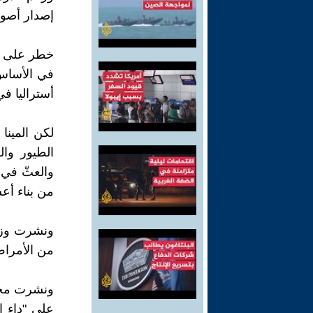
إصدار أصوا
خطر على ال
في الأساس،
أستراليا ف
لكن المينا
الطيور وال
والعثّ في 
من بناء أع
ونشرت وزارة
من الأمراض 
على "داء ا