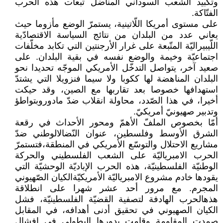
وتكبيد الشعب السوداني المناضل تبعات هذه الحرب
الفتّاكة.
على مستوى أمريكا اللّاتينية، يستمرّ الوضع مأزوما حيث
يعاني عدد من البلدان من نتائج السياسة الاقتصادّية
اللّيبيراليّة المتّبعة على غرار الأرجنتين التي تكابد مخلّفات
اجتماعيّة وخيمة والوضع نفسه في بقية البلدان. على
صعيد آخر، يتواصل التدخّل الأمريكي الموجّه تحديدا نحو
البلدان المناهضة لها ككوبا ولا سيما فنزويلا التي يشتدّ
استهدافها خصوصا بعد تقاربها مع الصين، وقد حيكت
أخيرا، في هذا الصّدد، محاولة انقلاب ضدّ مادوروبتواطؤ
وتدبير صهيونيّ أمريكيّ.
أمّا بخصوص الملفّ الأهمّ ومحور الأحداث في رقعة
الشرق الأوسط وفلسطين، عنوان النّضالالوطني ضدّ
مشاريع الاحتلال والتوسّع الأمريكي في المنطقة،فتستمرّ
الحرب الامبرياليّة على الشعب الفلسطيني والحركة
الوطنيّة الفلسطينيّة، هذه الحرب الإباديّة الوحشيّة التي
يقودها خادم مشروع الامبرياليّة الأمريكيّةالكيان الصّهيوني
المجرم. مع مرور أحد عشر شهرا على انطلاقة
هذهالحرب الهادفة لتصفية القضيّة الفلسطينيّة، فشل
الكيان الصهيوني في تحقيق أدنى أهدافه، في المقابل
صمدت المقاومة وقامت بدورها البطولي في إفشال