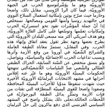
الأوروبيّة وهو ما يؤشّرلتوسيع الحرب في الجبهة
الأوروبيّة، فيما كان الردّ الرّوسي، مقابل ذلك، واضحا
وحازما حيث صرّح بوتين بإمكانية استعمال السلاح النووي
في حالتهديد روسيا وأمنها القومي ومصالحها. نستخلص
إذا أنّ جملة المؤشّرات تقود نحو استمراريّة الحرب
وإمكانيات تعمّمها وتوسّعها على كامل القارّة الأوروبيّة،
وهو هدف أمريكي أكثر منه مسعى للبلدان الأوروبيّة التي
يطرح بعضها وجهة نظر تقول بعقد اتفاق وإنهاء هذه
الحرب. وفي المقابل، تستمرّ معاناة الطبقة العاملة
والشرائح الشّعبيّة في أوروبا من وقع الأزمة وأثرها
وبسبب تداعيات الحرب الاجتماعيّة والسياسيّة، ويتواصل،
ولو بنسق منخفض عن السّنة السابقة، الحراك الطبقي
العمّالي والشّعبي ضدّ السّياسات اللّاشعبيّةالتي تنتهجها
الحكومات اليمينيّة الأوروبيّة وهو ما عبّر عنه إفلاس
أحزابها في مشهد الانتخابات البرلمانيّة الأوروبيّة الأخيرة
حيث شهدت سقوطا مدوّيا للأحزاب اليمينيّة المحافظة
وصعودا واضحا للقوى اليمينيّة المتطرّفة التي تقتات من
فتات الأزمة وتمثّل بدائل الطبقة البورجوازيّة في
اللّحظات الحالكة،تجلّى ذلك بشكل واضح في المشهد
السياسي الفرنسي الذي دفع ماكرون إلى حلّ البرلمان