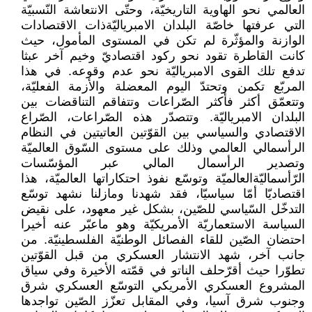
العالمي نحو الهاوية التاريخيّة، وحتّى الانتعاشة النّسبيّة
التي عرفتها خاصّة البلدان الامبرياليّةذات الاقتصادات
الوازنة والمؤثّرة لم تكن في المستوى المأمول، حيث
كانت القاطرة تقود نحو ركود اقتصاديّ وخيم آخر عبثا
تدفع تلك القوى الامبرياليّة نحو عدم وقوعه. في هذا
المربّع تكمن وتحتدّ اليوم المعضلة والأزمة الفعليّة،
وتتعمّق أكثر فأكثر الصّراعات وتتفاقم التناقضات بين
البلدان الامبرياليّة. وتتصدّر هذه الصّراعات، الصّراع
الاقتصادي والسياسي بين القوّتين العاتيتين في النظام
الرأسمالي العالمي وذلك على مستوى السّوق العالميّة
وتصدير الرأسمال المالي عبر المؤسّسات
الرّأسماليّةالعالميّة وتوسّع نفوذ احتكاراتها العالميّة، هذا
اقتصاديّا أمّا سياسيّا، فقد شهدنا ومازلنا نشهد توسّع
التدخّل السّياسي للصّين، بشكل غير معهود، على نقيض
السياسة الاستعماريّة الأمريكيّة وهو ماعبّر عنه أخيرا
احتضان الصّين للقاء الفصائل الوطنيّة الفلسطينيّة. من
جانب آخر، شهد الانتشار العسكري من قبل القوّتين
تطوّرا حيث أقرّحلف الناتو في قمّته الأخيرة وفي سياق
المشروع العسكري الأمريكي التوسّع العسكري شرق
وجنوب شرق آسيا، وفي المقابل تعزّز الصّين تواجدها