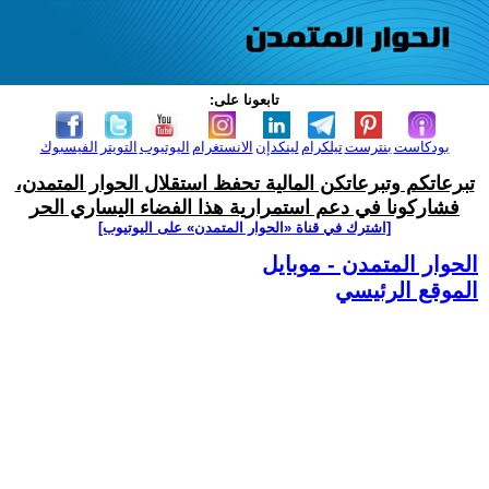
تابعونا على:
بودكاست
بنترست
تيلكرام
لينكدإن
الانستغرام
اليوتيوب
التويتر
الفيسبوك
تبرعاتكم وتبرعاتكن المالية تحفظ استقلال الحوار المتمدن،
فشاركونا في دعم استمرارية هذا الفضاء اليساري الحر
[اشترك في قناة ‫«الحوار المتمدن» على اليوتيوب]
الحوار المتمدن - موبايل
الموقع الرئيسي