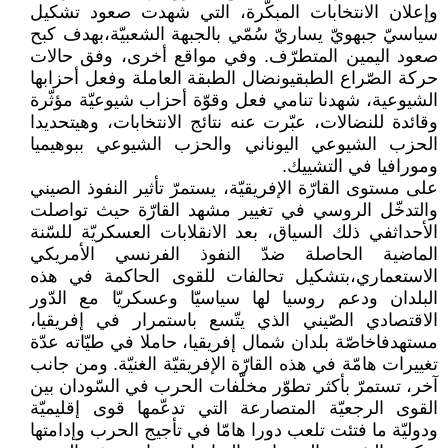
وإعلان الانتخابات المبكّرة، التي شهدت صعود تشكيل
سياسيّ جبهويّ يساريّ سُمّي بالجبهة الشعبيّة،بهدف كبح
صعود اليمين المتطرّف. وفي مواقع أخرى، وفق حالات
حركة الصّراع الطبقيونضال الطبقة العاملة وفعل أحزابها
الشيوعية، شهدنا تنامي فعل وقوّة أحزاب شيوعيّة مؤثّرة
وقائدة للنضالات، عبّرت عنه نتائج الانتخابات، وهيتحديدا
الحزب الشيوعي اليوناني والحزب الشيوعي ببوهيميا
ومورافيا في التشييك.
على مستوى القارّة الإفريقيّة، يستمرّ تأثير النفوذ الصيني
والتدخّل الروسي في تغيير مشهد القارّة حيث تواصلت
الأحداثفي ذلك السياق، بعد الانقلابات العسكريّة للسّنة
الماضية الحاصلة ضدّ النفوذ الفرنسي الأمريكي
الاستعماري،بتشكيل تحالفات للقوى الحاكمة في هذه
البلدان ودعم روسيا لها سياسيّا وعسكريّا مع الدّور
الاقتصادي الصّيني الذي يتّسع باستمرار في إفريقيا،
مستهدفاخاصّة بلدان شمال إفريقيا، حاملا في طيّاته عدّة
تغييرات هامّة في هذه القارّة الإفريقيّة الغنيّة. ومن جانب
آخر، تستمرّ بأكثر تطوّر مخلّفات الحرب في السّودان بين
القوى الرجعيّة المتصارعة التي تدعّمها قوى إقليميّة
ودوليّة ما فتئت تلعب دورا هامّا في تأجيج الحرب وإدامتها