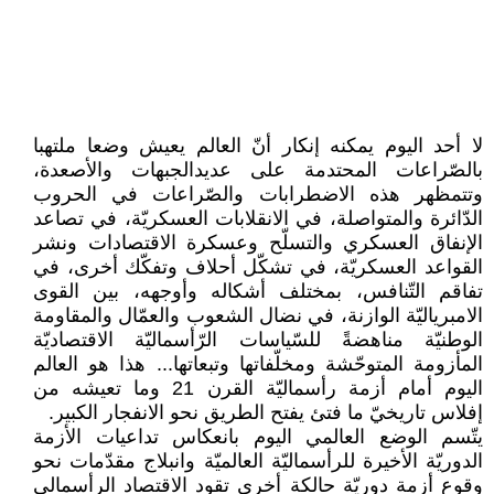
لا أحد اليوم يمكنه إنكار أنّ العالم يعيش وضعا ملتهبا
بالصّراعات المحتدمة على عديدالجبهات والأصعدة،
وتتمظهر هذه الاضطرابات والصّراعات في الحروب
الدّائرة والمتواصلة، في الانقلابات العسكريّة، في تصاعد
الإنفاق العسكري والتسلّح وعسكرة الاقتصادات ونشر
القواعد العسكريّة، في تشكّل أحلاف وتفكّك أخرى، في
تفاقم التّنافس، بمختلف أشكاله وأوجهه، بين القوى
الامبرياليّة الوازنة، في نضال الشعوب والعمّال والمقاومة
الوطنيّة مناهضةً للسّياسات الرّأسماليّة الاقتصاديّة
المأزومة المتوحّشة ومخلّفاتها وتبعاتها... هذا هو العالم
اليوم أمام أزمة رأسماليّة القرن 21 وما تعيشه من
إفلاس تاريخيّ ما فتئ يفتح الطريق نحو الانفجار الكبير.
يتّسم الوضع العالمي اليوم بانعكاس تداعيات الأزمة
الدوريّة الأخيرة للرأسماليّة العالميّة وانبلاج مقدّمات نحو
وقوع أزمة دوريّة حالكة أخرى تقود الاقتصاد الرأسمالي