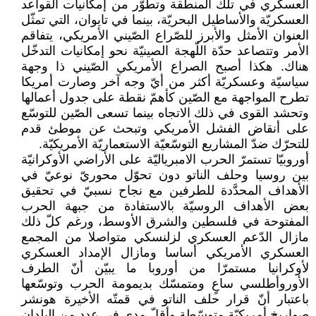
العسكري في تلك المنطقة وتطوّر من إمكانيات القواعد
العسكريّة والأساطيل البحريّة، بينما في تايوان، التي تمثّل
العنوان الأمثل والأبرز للصّراع الصّيني الأمريكي، يتفاقم
الأمر وتتصاعد حدّة اللّهجة الصينيّة نحو إمكانيات التدخّل
هناك. هكذا أصبح الصراع الأمريكي الصّيني ذا وجهة
سياسيّة وعسكريّة أكثر من أيّ وجه آخر وصارت أمريكا
تطرح المواجهة مع الصّين كأهمّ نقطة على جدول أعمالها
وتحشد القوى في ذلك الاتجاه بينما تسعى الصّين للتوسّع
على أنقاض الفشل الأمريكي وتبحث عن موطئ قدم
للتحرّك ضدّ المشاريع التوسّعيّة الاستعماريّة الأمريكيّة.
أوروبيّا تستمرّ الحرب الامبرياليّة على الأراضي الأوكرانيّة
بين روسيا وحلف الناتو دون تحوّل محوريّ نوعيّ في
الأهداف المحدَّدة للطرفين مع نجاح نسبيّ في تحقيق
بعض الأهداف الروسيّة بالاستفادة من جبهة الحرب
المفتوحة في فلسطين والشرق الأوسط، ورغم كلّ ذلك
مازال الدّعم العسكري لزلنسكي متواصلا من المجمع
العسكري الأمريكي أساسا ومازال الإمداد العسكري
لأوكرانيا مستمرّا من أوروبا ما يبيّن أنّ الطرف
الأوروأطلسي ساعٍ ومتمسّك بديمومة الحرب وتوسّعها
باعتبار أنّ قرار حلف الناتو في قمتّه الأخيرة هونشر
صواريخ أمريكيّة متوسّطة وأقلّ مدى في عدد من البلدان