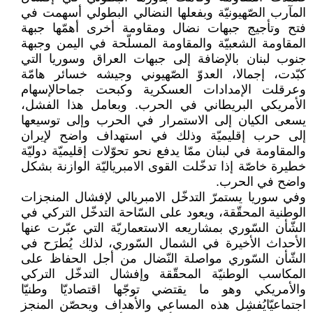
المآرب الصّهيونيّة وبفعلها النضالي البطولي أسهمت في
فتح وتأجيج جبهات نضال ومقاومة أخرى أهمّها جبهة
المقاومة الشعبيّة والمقاومة المسلّحة في اليمن وجبهة
جنوب لبنان بالإضافة إلى جبهات العراق وسوريا التي
كبّدت، إجمالا، العدوّ الصّهيوني وجيشه خسائر هامّة
وعرقلت الإمدادات العسكرية وكبحت جماحالإسهام
الأمريكي البريطاني في الحرب. وبعامل هذا الفشل،
يسعى الكيان إلى الاستمرار في الحرب وإلى توسيعها
إلى حرب إقليميّة وذلك في استهداف واضح لإيران
والمقاومة في لبنان ممّا يدفع نحو تحوّلات إقليميّة دوليّة
خطيرة خاصّة إذا تدخّلت القوى الامبرياليّة الوازنة بشكل
واضح في الحرب.
وفي سوريا يستمرّ التدخّل الامبريالي لإفشال المنجزات
الوطنية المحقّقة، ويعود على السّاحة التدخّل التركي في
الشّأن السّوري بمشاريعه الاستعماريّة التي عبّرت عنها
الأحداث الأخيرة في الشمال السّوري، لذلك يُطرَح في
الشّأن السّوري مواصلة النّضال من أجل الحفاظ على
المكاسب الوطنيّة المحقّقة وإفشال التدخّل التركي
والأمريكي وهو ما يقتضي توجّها اقتصاديّا وطنيّا
اجتماعيّايُفشِل هذه المساعي والأهداف ويحصّن المنجز