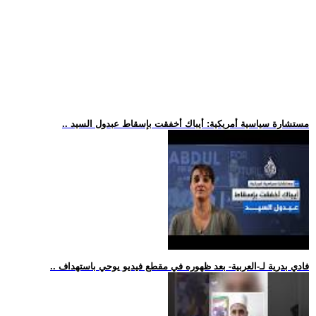
.. مستشارة سياسية أمريكية: أيباك أخفقت بإسقاط عبدول السيد
.. فادي بدرية لـ-العربية- بعد ظهوره في مقطع فيديو يوحي باستهداف