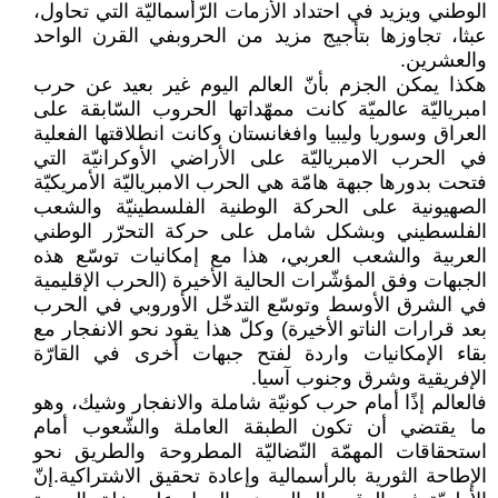
الوطني ويزيد في احتداد الأزمات الرّأسماليّة التي تحاول،
عبثا، تجاوزها بتأجيج مزيد من الحروبفي القرن الواحد
والعشرين.
هكذا يمكن الجزم بأنّ العالم اليوم غير بعيد عن حرب
امبرياليّة عالميّة كانت ممهّداتها الحروب السّابقة على
العراق وسوريا وليبيا وافغانستان وكانت انطلاقتها الفعلية
في الحرب الامبرياليّة على الأراضي الأوكرانيّة التي
فتحت بدورها جبهة هامّة هي الحرب الامبرياليّة الأمريكيّة
الصهيونية على الحركة الوطنية الفلسطينيّة والشعب
الفلسطيني وبشكل شامل على حركة التحرّر الوطني
العربية والشعب العربي، هذا مع إمكانيات توسّع هذه
الجبهات وفق المؤشّرات الحالية الأخيرة (الحرب الإقليمية
في الشرق الأوسط وتوسّع التدخّل الأوروبي في الحرب
بعد قرارات الناتو الأخيرة) وكلّ هذا يقود نحو الانفجار مع
بقاء الإمكانيات واردة لفتح جبهات أخرى في القارّة
الإفريقية وشرق وجنوب آسيا.
فالعالم إذًا أمام حرب كونيّة شاملة والانفجار وشيك، وهو
ما يقتضي أن تكون الطبقة العاملة والشّعوب أمام
استحقاقات المهمّة النّضاليّة المطروحة والطريق نحو
الإطاحة الثورية بالرأسمالية وإعادة تحقيق الاشتراكية.إنّ