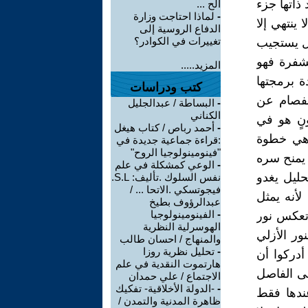
ذاتها جزء
الح ...
-
لماذا احتاجت وزارة
ينتهي إلا
الدفاع الروسية إلى
تغييرات في الكوادر؟
بل يستجيب
لشفرة فهو
المزيد.....
ة برمجتها
كتب ودراسات
إنفصام عن
-
البساطة / عبدالجليل
الكناني
نٍ هو في
-
أحمد رباص / كتاب هيغل
 هي خطوة
:قراءة جماعية جديدة في
"فينومينولوجيا الروح"
 يمنح سره
-
الوعي كمشكلة في علم
حليل يغدو
نفس السلوك .تأليف: S.L.
فيجوتسكي .الاتحا ... /
لأنه يمثل
عبدالرؤوف بطيخ
-
الفينومينولوجيا
 تعكس نور
الهوسرلية النظرية
ور الأزلي
والمنهاج / احسان طالب
-
تحليل نظرية روزا
أدركوا أن
هارتموت النقدية في علم
شى الفاصل
الاجتماع / علي حمدان
-
-الدولة الأخلاقية- تفكيك
عندها فقط
ظاهرة المدنية والتمدن /