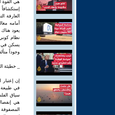
هي القوة ا
إستكشافاً 
العارفة ال
أمامه مغال
يعود هناك 
نظام كوني
يسكن في ق
وجوداً متأل
_ خطيئة ال
إن إعتبار ا
في طبيعة ا
سياق الفلس
هي إنفصال
المصفوفة ف