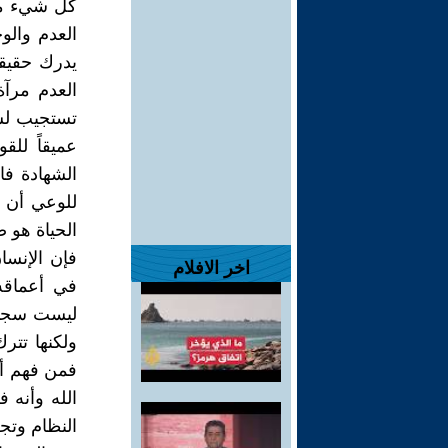
كل شيء ممك
العدم وال
يدرك حقيقة
العدم مرآة
تستجيب لشدة
عميقاً للق
الشهادة فا
للوعي أن 
الحياة هو 
فإن الإنسا
اخر الافلام
في أعماقه
ليست سجناً
ولكنها تتر
فمن فهم أن
الله وأنه 
النظام وتجع