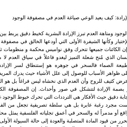
إرادة: كيف يعيد الوعي صياغة العدم في مصفوفة الوجود
جود ومتاهة العدم تبرز الإرادة البشرية كخيط دقيق يربط بين ن
ختيار وكأنها الشيفرة الأولى التي أودعها الخالق في مصفوفة 
إن الكائنات جميعها تتحرك وفق نواميس محكمة و منظومات ثابت
إنسان الذي مُنح شعلة التميز ليغدو فاعلاً في سياق العدم لا 
لطبيعة الصماء فالسحر في جوهره هو إستنطاق لسر الإرادة
لى ظواهر الأسباب للوصول إلى علل الأشياء حيث يدرك المريد 
عرض كثيف للروح وأن العدم الذي نخشاه ليس فراغاً بل هو الم
ر بصمة الإرادة لتتشكل في صور وأحداث. إن المصفوفة الكو
ابة دقيق حيث الأفكار هي الترددات التي تحرك خيوط الوجود غي
ليست مجرد رغبة عابرة بل هي سلطة تصريفية تجعل من الفرد
واقع أو مدمراً له والسحر في أعمق تجلياته الفلسفية يمثل محا
حرر من قيود المادة المتصلبة والعودة إلى حالة السيولة الأول