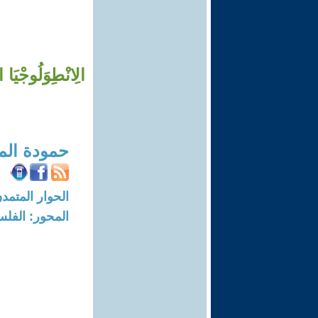
الِانْطِوَلُوجْيَا 
حمودة الم
الحوار المتمدن-العدد: 8724 - 6
المحور: الفلس