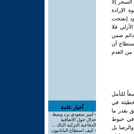
السحر إلا
 الإرادة
ود إنفتحت
لأزلي فلا
 دائم ضمن
ستطاع أن
من العدم
عاً للتأمل
لخطيئة في
أخبار عامة
ق بقدر ما
-
أمير سعودي يرد وسط
 في خيوط
جدال حول الاتفاقية
الدفاعية التركية الباك ...
والرضا بل
-
كيف استطاع اليابانيون