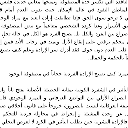
لنافذة التي تكسر حدة المصفوفة وتمنحها معاني جديدة فليس 
لمناطق النفوذ في عالم الإمكان حيث يذوب العدم أمام قوة
تي لا ترجو سوى الحق فإذا تطابقت إرادة العبد مع مراد الوج
يق الأسرار وغدا كوده الشخصي متناغماً مع نبض المصفوفة ا
صراع بين الفرد والكل بل يصبح الفرد هو الكل في حالة تجلٍ
 محكم يرقص على إيقاع الأزل ويمتد في رحاب الأبد فمن إ
لب العدم دون خوف فقد أدرك سر الإرادة وعلم كيف يصيغ 
قاً بالحكمة والجمال.
تمرد: كيف تصبح الإرادة الفردية حجاباً في مصفوفة الوجود
لتأثير في الشفرة الكونية بمثابة الخطيئة الأصلية يفتح باباً واس
لصراع الأزلي بين التواضع العرفاني و التمرد الوجودي فا
فة العرفانية ليست بالضرورة خروجاً على قانون أخلاقي ضي
 عن وحدة المشيئة و إنخراط في محاولة فردية للتحكم
الإرادة البشرية حين تطلب التأثير في الكود لا لغرض التجلي 