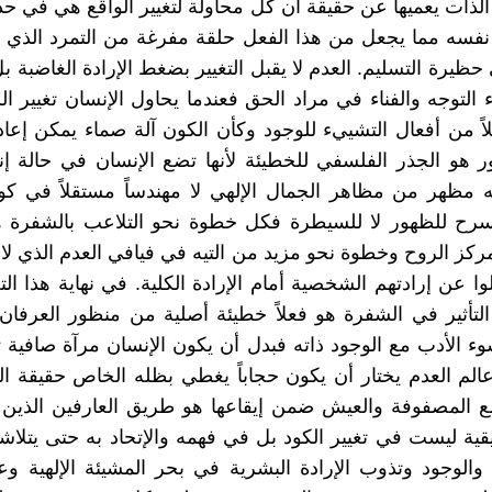
ذات يعميها عن حقيقة أن كل محاولة لتغيير الواقع هي في حد 
نفسه مما يجعل من هذا الفعل حلقة مفرغة من التمرد الذي لا 
 حظيرة التسليم. العدم لا يقبل التغيير بضغط الإرادة الغاضبة 
التوجه والفناء في مراد الحق فعندما يحاول الإنسان تغيير ا
ً من أفعال التشييء للوجود وكأن الكون آلة صماء يمكن إعاد
ر هو الجذر الفلسفي للخطيئة لأنها تضع الإنسان في حالة 
 مظهر من مظاهر الجمال الإلهي لا مهندساً مستقلاً في كو
سرح للظهور لا للسيطرة فكل خطوة نحو التلاعب بالشفرة
ركز الروح وخطوة نحو مزيد من التيه في فيافي العدم الذي لا
وا عن إرادتهم الشخصية أمام الإرادة الكلية. في نهاية هذا الت
التأثير في الشفرة هو فعلاً خطيئة أصلية من منظور العرفان 
ء الأدب مع الوجود ذاته فبدل أن يكون الإنسان مرآة صافية
لم العدم يختار أن يكون حجاباً يغطي بظله الخاص حقيقة الن
ع المصفوفة والعيش ضمن إيقاعها هو طريق العارفين الذين 
يقية ليست في تغيير الكود بل في فهمه والإتحاد به حتى يتلا
 والوجود وتذوب الإرادة البشرية في بحر المشيئة الإلهية و