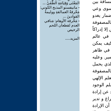
مسافة بين
المَعْنَى وَقِيَامَةِ الطُّفَيْ ...
-
مانيفستو المذبح الكوني:
 سوى وعي
مَحْرقةُ العمالقةِ ووليمةُ
ضمار يغدو
القوادينَ ...
-
مَحْرقة الأوهام: مَنافي
فالمصفوفة
العدم لقطعان اللحم
لا إدراكاً
الرخيص
ج في عالم
المزيد.....
كيف يمكن
 في ظاهر
ير. وعليه
الذي يحمل
المصفوفة
لم الإلهي
لم الوجود
 عن إرادة
اغ و تدير
أن الإرادة