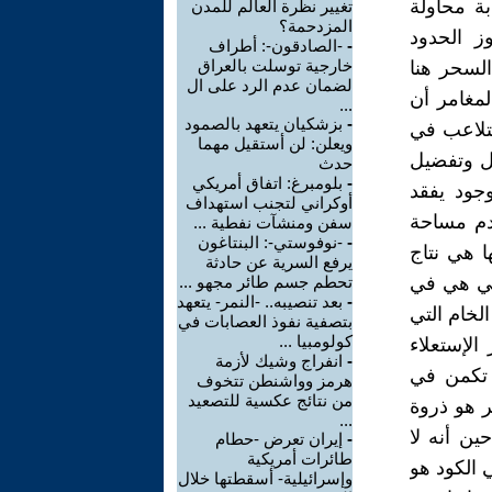
بة محاولة
تغيير نظرة العالم للمدن
المزدحمة؟
وز الحدود
-
-الصادقون-: أطراف
خارجية توسلت بالعراق
لسحر هنا
لضمان عدم الرد على ال
لمغامر أن
...
-
بزشكيان يتعهد بالصمود
لتلاعب في
ويعلن: لن أستقيل مهما
كل وتفضيل
حدث
-
بلومبرغ: اتفاق أمريكي
جود يفقد
أوكراني لتجنب استهداف
عدم مساحة
سفن ومنشآت نفطية ...
-
-نوفوستي-: البنتاغون
ا هي نتاج
يرفع السرية عن حادثة
لتي هي في
تحطم جسم طائر مجهو ...
-
بعد تنصيبه.. -النمر- يتعهد
لخام التي
بتصفية نفوذ العصابات في
كولومبيا ...
لإستعلاء
-
انفراج وشيك لأزمة
 تكمن في
هرمز وواشنطن تتخوف
من نتائج عكسية للتصعيد
حر هو ذروة
...
ين أنه لا
-
إيران تعرض -حطام
طائرات أمريكية
الكود هو
وإسرائيلية- أسقطتها خلال