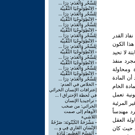
لِلسِّحْر وَالْعَدَم: دِرَا ...
-
الِانْطِوَلُوجْيَا التِّقْنِيَّة
لِلسِّحْر وَالْعَدَم: دِرَا ...
-
الِانْطِوَلُوجْيَا التِّقْنِيَّة
لِلسِّحْر وَالْعَدَم: دِرَا ...
-
الِانْطِوَلُوجْيَا التِّقْنِيَّة
فاذ القدر
لِلسِّحْر وَالْعَدَم: دِرَا ...
-
الِانْطِوَلُوجْيَا التِّقْنِيَّة
هذا الكون
لِلسِّحْر وَالْعَدَم: دِرَا ...
-
الِانْطِوَلُوجْيَا التِّقْنِيَّة
ة لا تحيد
لِلسِّحْر وَالْعَدَم: دِرَا ...
مجرد منفذ
-
الِانْطِوَلُوجْيَا التِّقْنِيَّة
لِلسِّحْر وَالْعَدَم: دِرَا ...
 ومحاولة
-
الِانْطِوَلُوجْيَا التِّقْنِيَّة
أن المادة
لِلسِّحْر وَالْعَدَم: دِرَا ...
-
الخلاص في العدم:
ادة الخام
إعترافات الإنسان الخرائي
نية تعمل
في لحظة الإحتراق ا ...
-
تراجيديا الإنسان
ر المرئية
الخرائي: من صخب
 مهندساً
الأوهام إلى صمت
اللاشيء
ولة العقل
-
مَشْرَحَةُ الكَيْنُونَة: صَرْخَةُ
الإِنْسَانِ العَارِي فِي و ...
ى حيث كان
-
المَسْخِ العَظِيم: إِبَادَةِ