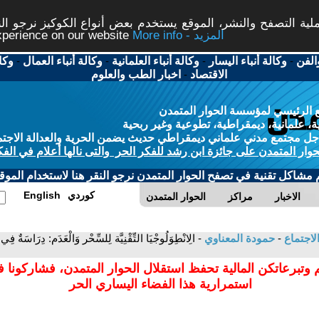
ة التصفح والنشر، الموقع يستخدم بعض أنواع الكوكيز نرجو النق
More info - المزيد
experience on our website
الفن
-
وكالة أنباء اليسار
-
وكالة أنباء العلمانية
-
وكالة أنباء العمال
-
وكا
الاقتصاد
-
اخبار الطب والعلوم
 الرئيسي لمؤسسة الحوار المتمدن
، علمانية، ديمقراطية، تطوعية وغير ربحية
ل مجتمع مدني علماني ديمقراطي حديث يضمن الحرية والعدالة الاجتم
حوار المتمدن على جائزة ابن رشد للفكر الحر والتى نالها أعلام في الفك
م مشاكل تقنية في تصفح الحوار المتمدن نرجو النقر هنا لاستخدام الموقع
كوردي
English
الاخبار
مراكز
الحوار المتمدن
لاجتماع
-
حمودة المعناوي
- الِانْطِوَلُوجْيَا التِّقْنِيَّة لِلسِّحْر وَالْعَدَم: دِرَاسَةٌ فِ
 وتبرعاتكن المالية تحفظ استقلال الحوار المتمدن، فشاركونا 
استمرارية هذا الفضاء اليساري الحر