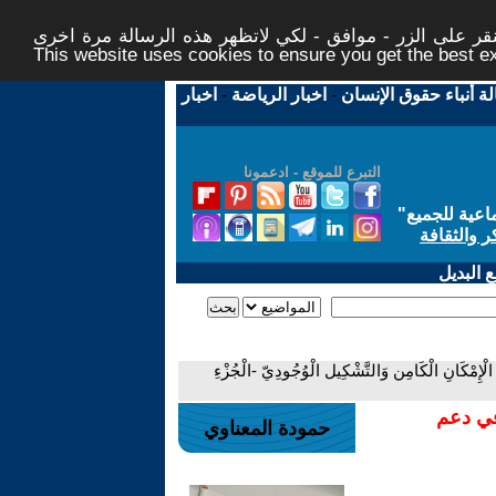
ر على الزر - موافق - لكي لاتظهر هذه الرسالة مرة اخرى -
This website uses cookies to ensure you get the best 
لة أنباء حقوق الإنسان
-
اخبار الرياضة
-
اخبار
التبرع للموقع - ادعمونا
اعية للجميع
"
ر والثقافة
 البديل
ي الْإِمْكَانِ الْكَامِن وَالتَّشْكِيل الْوُجُودِيّ -الْجُزْءِ
في دعم
حمودة المعناوي