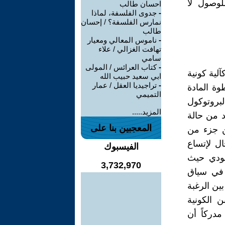
وصول لا
احسان طالب
-
جدوى الفلسفة، لماذا
نمارس الفلسفة؟ / إحسان
طالب
-
ناموس المعالي ومعيار
تهافت الغزالي / علاء
سامي
-
كتاب العرائس / المولى
آلية كونية
ابي سعيد حبيب الله
-
تراجيديا العقل / عمار
ة المادة
التميمي
لبروتوكول
المزيد.....
د من حالة
المعجبين بنا على
عن جزء من
ال لإتساع
الفيسبوك
جودي حيث
3,732,970
 في سياق
ين الرغبة
 الكونية
مدركاً أن