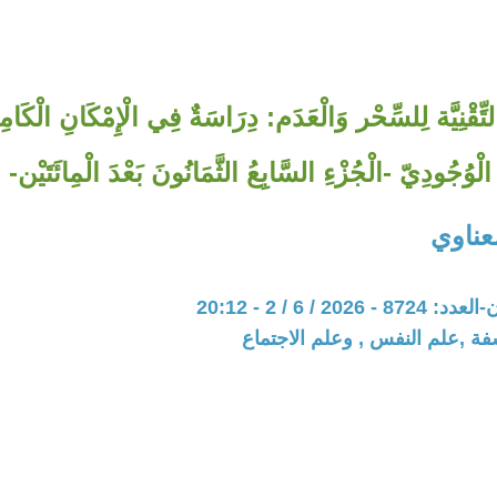
التِّقْنِيَّة لِلسِّحْر وَالْعَدَم: دِرَاسَةٌ فِي الْإِمْكَانِ الْكَ
الْوُجُودِيّ -الْجُزْءِ السَّابِعُ الثَّمَانُونَ بَعْدَ الْمِائَتَيْن-
عناوي
202 / 6 / 2 - 20:12
فة ,علم النفس , وعلم الاجتماع