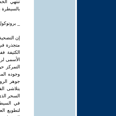
تنتهي ال
بالسيطرة ب
_ بروتوكول
إن التضحية 
متجذرة في
الكثيفة فف
الأسمى لرف
التمركز حو
وجوده المح
جوهر الرو
يتلاشى ال
السحر الذي
في السيطر
لتطويع الع