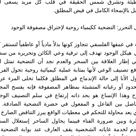
خطيئة وتشرق شمس الحقيقة في قلب كل مريد يسعى لل
ل بالإنمحاء الكامل في فيض المطلق.
 التحرر: التضحية ككيمياء روحية لإختراق مصفوفة الوجود
في عمقها الفلسفي تتجاوز كونها بذلاً مادياً أو عاطفياً لتستقر ك
 هيكل الوجود تهدف إلى ترقية وعي الكائن وتحريره من سطو
ي إطار العلاقة بين السحر والعدم نجد أن التضحية تمثل ا
ع تصنيف الوعي لأنها بمثابة عملية كيميائية روحية تحول الفر
ل الأنا إلى حالة الإندماج في المطلق فكلما تخلى المرء 
دود أو رغباته المتشبثة بمظاهر المصفوفة فإنه يفسح المج
ح وهذا الإتساع هو بحد ذاته إرتفاع في سلم التصنيف الو
فاصل بين الفاعل و المفعول في حضرة التضحية الصادقة.
 يعد محاولة للتحكم في معطيات الواقع يبرز التناقض الصارخ ب
ة وبين ضرورة الفناء فبينما يحاول الساحر إستغلال السنن
دم لخدمة غاياته الشخصية يقف العارف عند بوابة التضحية 