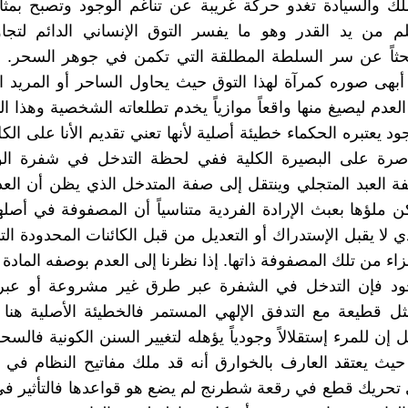
ك والسيادة تغدو حركة غريبة عن تناغم الوجود وتصبح بمثا
قلم من يد القدر وهو ما يفسر التوق الإنساني الدائم لتجا
بحثاً عن سر السلطة المطلقة التي تكمن في جوهر السحر. ا
بهى صوره كمرآة لهذا التوق حيث يحاول الساحر أو المريد ا
لعدم ليصيغ منها واقعاً موازياً يخدم تطلعاته الشخصية وهذا ا
د يعتبره الحكماء خطيئة أصلية لأنها تعني تقديم الأنا على ال
قاصرة على البصيرة الكلية ففي لحظة التدخل في شفرة الو
ة العبد المتجلي وينتقل إلى صفة المتدخل الذي يظن أن ال
 ملؤها بعبث الإرادة الفردية متناسياً أن المصفوفة في أصله
ي لا يقبل الإستدراك أو التعديل من قبل الكائنات المحدودة ا
ء من تلك المصفوفة ذاتها. إذا نظرنا إلى العدم بوصفه المادة ا
ود فإن التدخل في الشفرة عبر طرق غير مشروعة أو عبر ا
ل قطيعة مع التدفق الإلهي المستمر فالخطيئة الأصلية هنا
ل إن للمرء إستقلالاً وجودياً يؤهله لتغيير السنن الكونية فالس
حيث يعتقد العارف بالخوارق أنه قد ملك مفاتيح النظام في ح
حريك قطع في رقعة شطرنج لم يضع هو قواعدها فالتأثير في 