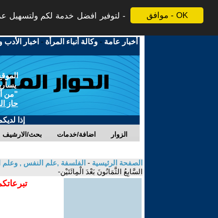
موافق - OK
لتوفير افضل خدمة لكم ولتسهيل عملي
أخبار عامة
-
وكالة أنباء المرأة
-
اخبار الأدب و
الموقع
يسارية
"من أج
حاز ال
إذا لديك
الزوار
اضافة/خدمات
بحث/الارشيف
الصفحة الرئيسية
-
الفلسفة ,علم النفس , وعلم ا
السَّابِعُ الثَّمَانُونَ بَعْدَ الْمِائَتَيْن-
تبرعاتكم