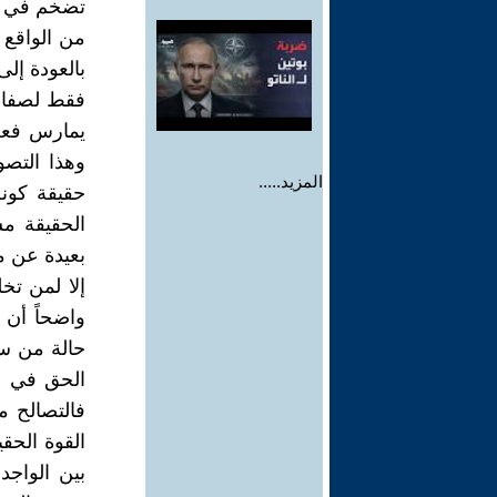
تضخم في ال
من الواقع 
بالعودة إلى
فقط لصفاء 
يمارس فعلا
وهذا التصو
المزيد.....
حقيقة كونه
الحقيقة م
بعيدة عن م
إلا لمن تخل
واضحاً أن 
حالة من سو
الحق في عا
فالتصالح م
القوة الحق
بين الواجد