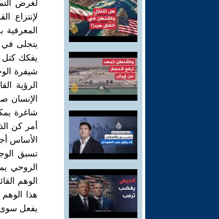
لغرض التمل
لإنتزاع ال
المعرفية 
يتجلى في أ
يفكك كتل ا
شيفرة الوجو
الرؤية ال
الإنسان صف
شاغرة يمكن
أمر كن الذ
الأساس أجزا
تسبق الوج
الروحي يمث
الوهم القائ
هذا الوهم 
يفعل سوى ت