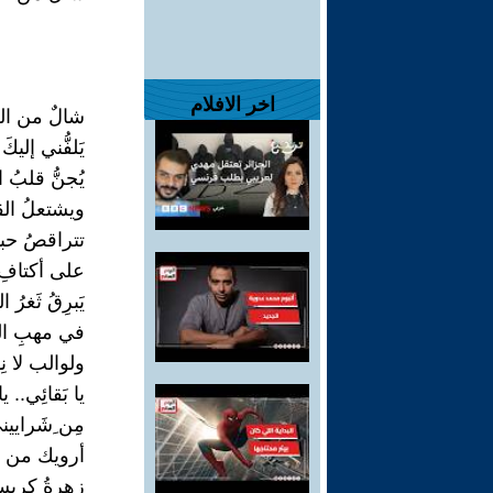
اخر الافلام
شالٌ من الع
يَلفُّني إليكَ 
يُجنُّ قلبُ ال
ويشتعلُ ال
تتراقصُ حبات
على أكتافِ ج
يَبرِقُ ثَغرُ ال
في مهبِ الرّ
ولوالب لا نِه
يا بَقائِي.. يا
مِن ِشَرايي
أرويك من قط
زهرةُ كريست