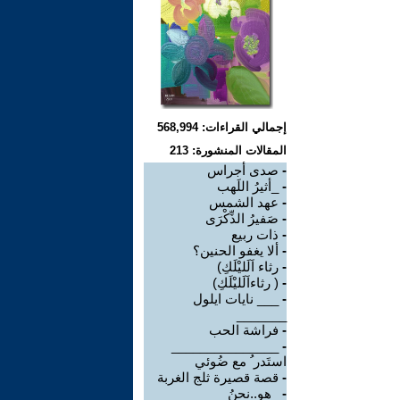
إجمالي القراءات: 568,994
المقالات المنشورة: 213
-
صدى أجراس
-
_أثيرُ اللَهب
-
عهد الشمس
-
صَفيرُ الذِّكْرَى
-
ذات ربيع
-
ألا يغفو الحنين؟
-
رثاء اَلَليْلَكِ)
-
( رثاءاَلَليْلَكِ)
-
___ نايات ايلول
_______
-
فراشة الحب
_______________
-
استَدر ُ مع ضُوئي
-
قصة قصيرة ثلج الغربة
-
_هو..نحنُ