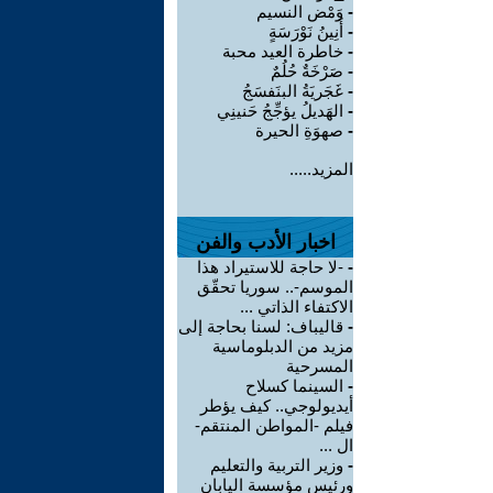
-
وَمْض النسيم
-
أَنِينُ نَوْرَسَةٍ
-
خاطرة العيد محبة
-
صَرْخَةٌ حُلُمٌ
-
غَجَريَةُ البنَفسَجُ
-
الهَديلُ يؤجِّجُ حَنينِي
-
صهوَةِ الحيرة
المزيد.....
اخبار الأدب والفن
-
-لا حاجة للاستيراد هذا
الموسم-.. سوريا تحقّق
الاكتفاء الذاتي ...
-
قاليباف: لسنا بحاجة إلى
مزيد من الدبلوماسية
المسرحية
-
السينما كسلاح
أيديولوجي.. كيف يؤطر
فيلم -المواطن المنتقم-
ال ...
-
وزير التربية والتعليم
ورئيس مؤسسة اليابان