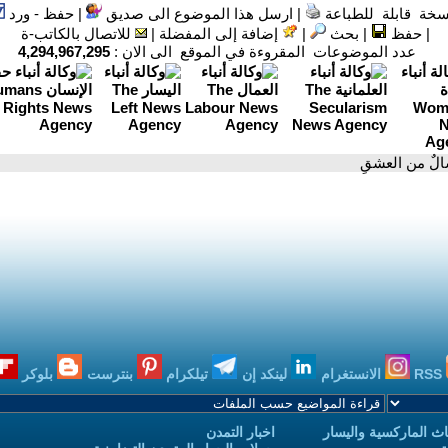
سخة قابلة للطباعة
|
ارسل هذا الموضوع الى صديق
|
حفظ - ورد
|
حفظ
|
بحث
|
إضافة إلى المفضلة
|
للاتصال بالكاتب-ة
عدد الموضوعات المقروءة في الموقع الى الان :
4,294,967,295
الٌ من العشقِ
RSS
الانستغرام
لينكد إن
تيلكرام
بنترست
بلوكر
ث الماركسية واليسار
اخبار التمدن