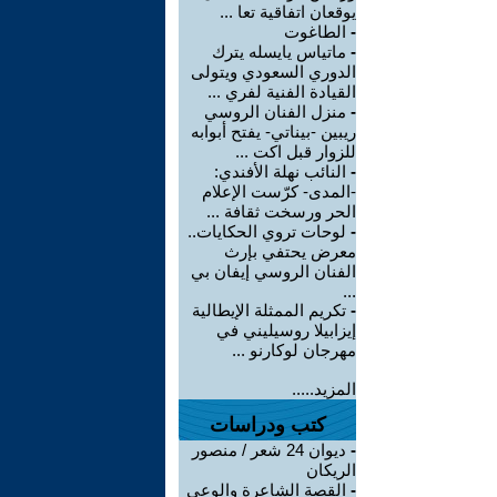
يوقعان اتفاقية تعا ...
-
الطاغوت
-
ماتياس يايسله يترك
الدوري السعودي ويتولى
القيادة الفنية لفري ...
-
منزل الفنان الروسي
ريبين -بيناتي- يفتح أبوابه
للزوار قبل اكت ...
-
النائب نهلة الأفندي:
-المدى- كرّست الإعلام
الحر ورسخت ثقافة ...
-
لوحات تروي الحكايات..
معرض يحتفي بإرث
الفنان الروسي إيفان بي
...
-
تكريم الممثلة الإيطالية
إيزابيلا روسيليني في
مهرجان لوكارنو ...
المزيد.....
كتب ودراسات
-
ديوان 24 شعر / منصور
الريكان
-
القصة الشاعرة والوعي