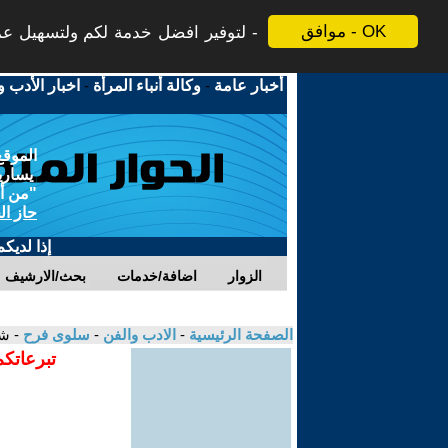
موافق - OK
لتوفير افضل خدمة لكم ولتسهيل عملي
أخبار عامة
-
وكالة أنباء المرأة
-
اخبار الأدب و
الموقع
يسارية
"من أج
حاز ال
إذا لديك
الزوار
اضافة/خدمات
بحث/الارشيف
الصفحة الرئيسية
-
الادب والفن
-
سلوى فرح
- ش
تبرعاتكم