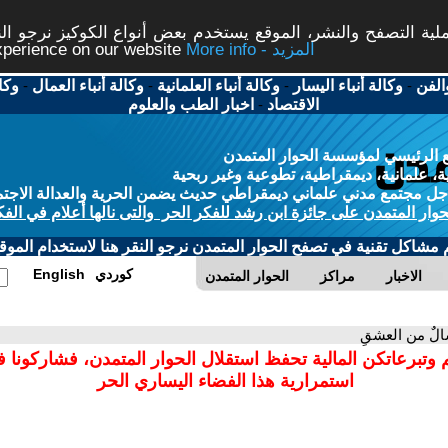
ة التصفح والنشر، الموقع يستخدم بعض أنواع الكوكيز نرجو النق
More info - المزيد
experience on our website
الفن
-
وكالة أنباء اليسار
-
وكالة أنباء العلمانية
-
وكالة أنباء العمال
-
وكا
الاقتصاد
-
اخبار الطب والعلوم
 الرئيسي لمؤسسة الحوار المتمدن
، علمانية، ديمقراطية، تطوعية وغير ربحية
ل مجتمع مدني علماني ديمقراطي حديث يضمن الحرية والعدالة الاجتم
حوار المتمدن على جائزة ابن رشد للفكر الحر والتى نالها أعلام في الفك
م مشاكل تقنية في تصفح الحوار المتمدن نرجو النقر هنا لاستخدام الموقع
كوردي
English
الاخبار
مراكز
الحوار المتمدن
الٌ من العشقِ
 وتبرعاتكن المالية تحفظ استقلال الحوار المتمدن، فشاركونا 
استمرارية هذا الفضاء اليساري الحر