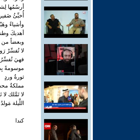
أرسُمُها لِش
أُخبِّئُ ضَفي
وأشياءً وهَبْت
أهديكَ وطناً 
وبعضاً من 
لا تُفسِّرْ رَ
فهيَ تُفسِّر
موسومةً بِصَ
ثورةُ وردٍ
مملكةٌ محصَّ
لا تَمَّلك لا 
اللَّيلة مَولد
كندا