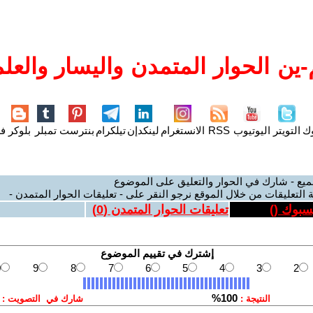
ين الحوار المتمدن واليسار والعلم
وك
التويتر
اليوتيوب
RSS
الانستغرام
لينكدإن
تيلكرام
بنترست
تمبلر
بلوكر
فل
ميع - شارك في الحوار والتعليق على الموضوع
 التعليقات من خلال الموقع نرجو النقر على - تعليقات الحوار المتمدن -
يسبوك (
)
تعليقات الحوار المتمدن (
0
)