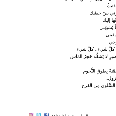
فتيكَ
رتِي بينَ جَفنَيك
ُها إليك
يُشبِهُني
يقيني
وحِي
ُ كلَّ شَيء.. كلَّ شيء
برٍ لا يَشقُّه حَجرُ المَاس
نةٌ بِطوقِ النُّجوم
تَزول..
ُ السَّلوى مِنَ الفَرح
#سلوى_فرح (هاشتاغ)