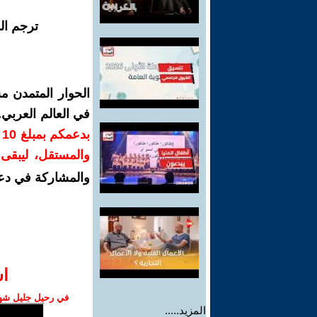
ترجم ال
الحوار المتمدن م
في العالم العربي
ب
والمستقل، ليبقى ص
والمشاركة في دع
ا‫
في رحيل جليل شهبا
المزيد.....