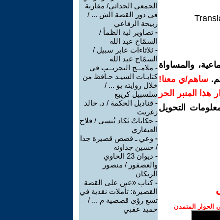
الجمعي الحداثي/ مقاربة
في دور القصة الش ... /
Transl
ربيحة الرفاعي
-
تصاوير لية الظمأ /
السمّاح عبد الله
-
ثلاثاءات عابر سبيل /
السمّاح عبد الله
اعية، والمساواة
-
ملامــح التجريــب في
كتابـات السيـد حـافظ من
م.
ساهم/ي معنا!
خلال روايته يو ... /
رار هذا المنبر الحر
سلسبيل كريبع
-
قناديل الحكمة / د. خالد
معلومات التحويل
زغريت
-
حكاياتْ تَكاد تُنسى / فلاح
العيفاري
-
وعي ـ قصص قصيرة جدا
/ حسين جداونه
-
ديوان 23 الحاوي
والعصفور / منصور
الريكان
-
كتاب «عين على القصة
القصيرة: تأملات نقدية في
تسع رؤى قصصية م ... /
الحوار المتمدن
حميد عقبي