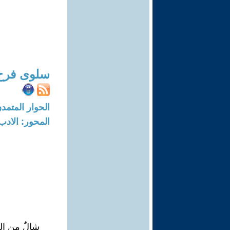
سلوى فرح
الحوار المتمدن-العدد: 8724 - 6
المحور: الادب
شالٌ من ال