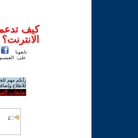
كيف تدعم-
الانترنت؟
تابعونا
على:
الفيسب
رأيكم مهم للج
للاطلاع وإضافة
تعليقات الف