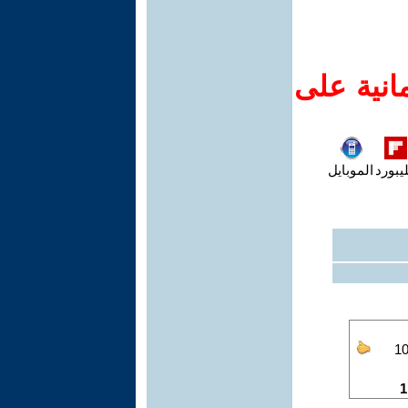
انية على
يبورد
الموبايل