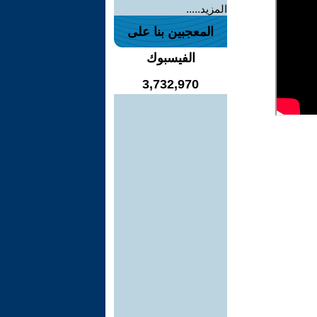
المزيد.....
المعجبين بنا على
الفيسبوك
3,732,970