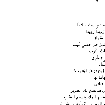
شقِ يبثُ سلاماً
رُويداً رُويدا
سَّماءِ
قمرُ في حضنِ غَيمة
ُ التُّوتِ
لناّرِيَ
لَّيل
ِيح تزهرُ الوُرَيقاتُ
ايةَ لها
 فَنائِي
ني سَأنسجُ لك الحرير
رِ الماءِ ونسيم الصَّباح
ال ممهورةً بِلَمسِ الفَرَاش