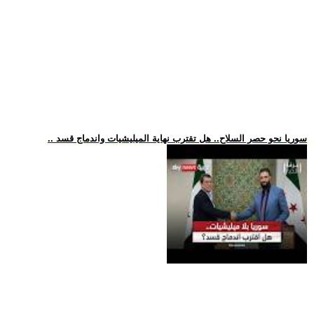
.. سوريا نحو حصر السلاح.. هل تقترب نهاية الميليشيات واندماج قسد