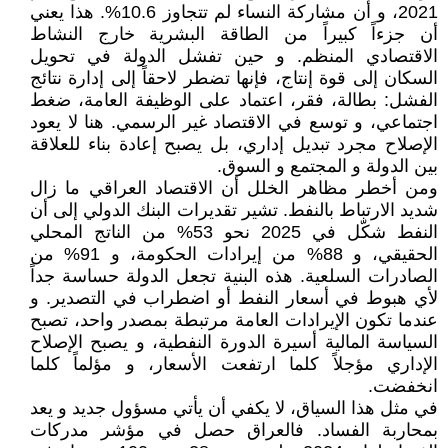
2021، و أن مشاركة النساء لم تتجاوز 10.6%. هذا يعني
أن جزءاً كبيراً من الطاقة البشرية خارج النشاط
الاقتصادي المنظم. و حين تفشل الدولة في تحويل
السكان إلى قوة إنتاج، فإنها تضطر لاحقاً إلى إدارة نتائج
الفشل: بطالة، فقر، اعتماد على الوظيفة العامة، ضغط
اجتماعي، و توسع في الاقتصاد غير الرسمي. هنا لا يعود
الإصلاح مجرد تبديل إداري، بل يصبح إعادة بناء للعلاقة
بين الدولة و المجتمع و السوق.
ومن أخطر مظاهر الخلل أن الاقتصاد العراقي ما زال
شديد الارتباط بالنفط. تشير تقديرات البنك الدولي إلى أن
النفط شكّل في 2025 نحو 53% من الناتج المحلي
الحقيقي، و 88% من إيرادات الحكومة، و 91% من
الصادرات السلعية. هذه البنية تجعل الدولة حساسة جداً
لأي هبوط في أسعار النفط أو اضطراب في التصدير. و
عندما تكون الإيرادات العامة مرتبطة بمصدر واحد، تصبح
السياسة المالية أسيرة الدورة النفطية، و يصبح الإصلاح
الإداري مؤجلاً كلما ارتفعت الأسعار، و مؤلماً كلما
انخفضت.
في مثل هذا السياق، لا يكفي أن يأتي مسؤول جديد و يعد
بمحاربة الفساد. فالعراق حصل في مؤشر مدركات