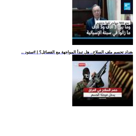
.. بغداد تحسم ملف السلاح.. هل تبدأ المواجهة مع الفصائل؟ | #ستود