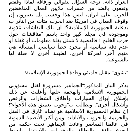
الغرار ذاته، نوجه السؤال لتقوائي ورفاقه لماذا وقفتم
وتقفون بالضد من عشرات ملايين العمال المناهضين
للحرب على ايران، ليس هذا وحسب بل تعتبرون إن
وقوف العمال في امريكا ضد الحرب متأت من التأثر ب
بدعاية الجمهورية الإسلامية؟! ان تلك النقاشات مُدَونَة
وموجودة في مجلد كبير واحد باسم "مناقشات حول
حرب الخليج"! فالقضية لا تتمثل بقلة معلومات أو غفلة أو
عدم دقة سياسية أو مجرد خطأ سياسي. المسألة هي
منهج آخر، لحركة أخرى، لطبقة أخرى لا صلة لها
بالشيوعية.
"نشوى" مقتل خامنئي وقادة الجمهورية الإسلامية!
يذكر البيان المذكور:"الجماهير مسرورة لقتل مسؤولي
الجمهورية الاسلامية والهجمة عليها وأعلنت عن ذلك
بإطلاق ابواق السيارات وأطلاق الشعارات والرقص
وأشكال أخرى". ويطالب ب"وجوب تعميق هذه الأجواء"!
إن نظام الجمهورية الاسلامية هو نظام غارق في القتل
والجريمة والحروب والابادات ومن أكثر الأنظمة الدموية
في عالمنا المعاصر وعانت الجماهير تحت حكمه من
الجوع والفقر والبطالة والمخدرات والاستهتار بابسط