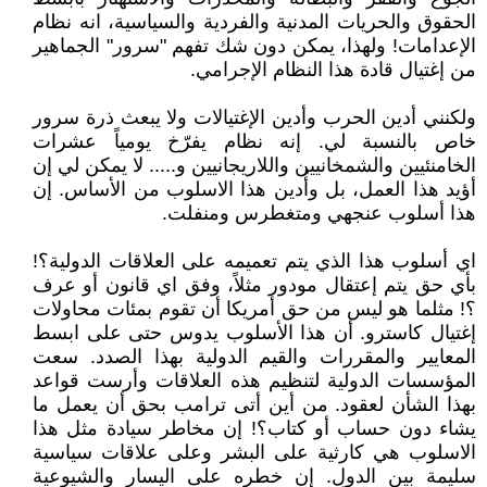
الحقوق والحريات المدنية والفردية والسياسية، انه نظام
الإعدامات! ولهذا، يمكن دون شك تفهم "سرور" الجماهير
من إغتيال قادة هذا النظام الإجرامي.
ولكنني أدين الحرب وأدين الإغتيالات ولا يبعث ذرة سرور
خاص بالنسبة لي. إنه نظام يفرّخ يومياً عشرات
الخامنئيين والشمخانيين واللاريجانيين و..... لا يمكن لي إن
أؤيد هذا العمل، بل وأُدين هذا الاسلوب من الأساس. إن
هذا أسلوب عنجهي ومتغطرس ومنفلت.
اي أسلوب هذا الذي يتم تعميمه على العلاقات الدولية؟!
بأي حق يتم إعتقال مودور مثلاً، وفق اي قانون أو عرف
؟! مثلما هو ليس من حق أمريكا أن تقوم بمئات محاولات
إغتيال كاسترو. أن هذا الأسلوب يدوس حتى على ابسط
المعايير والمقررات والقيم الدولية بهذا الصدد. سعت
المؤسسات الدولية لتنظيم هذه العلاقات وأرست قواعد
بهذا الشأن لعقود. من أين أتى ترامب بحق أن يعمل ما
يشاء دون حساب أو كتاب؟! إن مخاطر سيادة مثل هذا
الاسلوب هي كارثية على البشر وعلى علاقات سياسية
سليمة بين الدول. إن خطره على اليسار والشيوعية