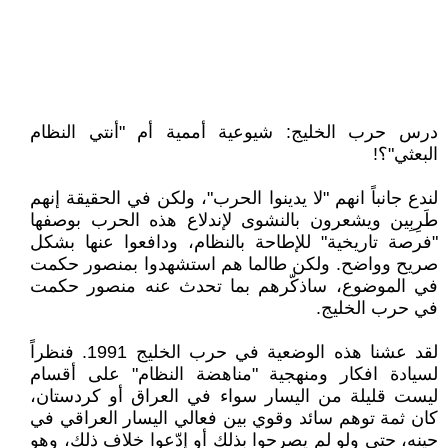
درس حرب الخليج: شيوعية أممية أم "أنتي النظام
البعثي"؟!
لندع جانباً انهم "لا يدينوا الحرب"، ولكن في الحقيقة إنهم
طَرِبِين ويشعرون بالنشوى لإندلاع هذه الحرب بوصفها
"فرصة تاريخية" للإطاحة بالنظام، ودافعوا عنها بشكل
صريح وواضح. ولكن طالما هم استشهدوا بمنصور حكمت
في الموضوع، ساذكّرهم بما تحدث عنه منصور حكمت
في حرب الخليج.
لقد عشنا هذه الوضعية في حرب الخليج 1991. فنظراً
لسيادة افكار ومنهجية "مناهضة النظام" على أقسام
ليست قليلة من اليسار سواء في العراق أو كردستان،
كان ثمة توهم سائد وقوي بين فعالي اليسار العراقي في
حينه، حتى ولو لم يصرحوا بذلك أو إدّعوا خلاف ذلك، وهو