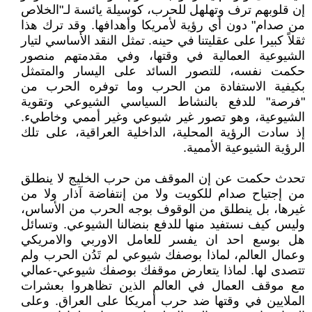
إن قلوبهم ترف وتهلهل للحرب، كوسيلة يائسة لـ"الخلاص
من صدام" دون أي رؤية لأمريكا وأهدافها. وقد ترك هذا
ثقلاً كبيرا على عقليتنا في حينه. تمثل النقد الأساسي لتيار
الشيوعية العمالية في وقتها، وفي مقدمتهم منصور
حكمت نفسه، للتصور السائد على اليسار والمتمثل
بكيفية الاستفادة من الحرب وما توفره الحرب من
"فرصة" للدفع بالنشاط السياسي الشيوعي وتقوية
الشيوعية، وهو تصور غير شيوعي وغير أممي وخاطيء.
إذ سادت الرؤية المحلية، الداخلية العراقية، على تلك
الرؤية الشيوعية الأممية.
تحدث حكمت عن إن الموقف من حرب الخليج لا ينطلق
من إجتياح صدام للكويت ولا من إنتفاضة آذار ولا من
غيرها، بل ينطلق من الوقوف بوجه الحرب من الأساس،
وليس كيف نستفيد منها للدفع بنضالنا الشيوعي. وتسائل
هل بوسع احد ان يفسر للعامل الاوربي والامريكي
وعمال العالم، لماذا بوصفك شيوعي لم تَدُن الحرب ولم
تتصدى لها. لماذا يتعارض موقفك بوصفك شيوعي-عمالي
مع موقف العمال في العالم الذين تظاهروا بعشرات
الملايين في وقتها ضد حرب أمريكا على العراق. وعلى