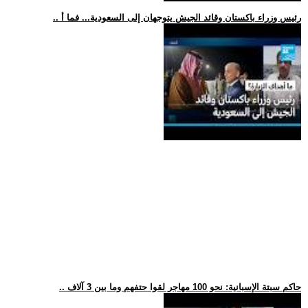
.. رئيس وزراء باكستان وقائد الجيش يتوجهان إلى السعودية... فما أ
.. حاكم سبتة الإسبانية: نحو 100 مهاجر لقوا حتفهم وما بين 3 آلاف