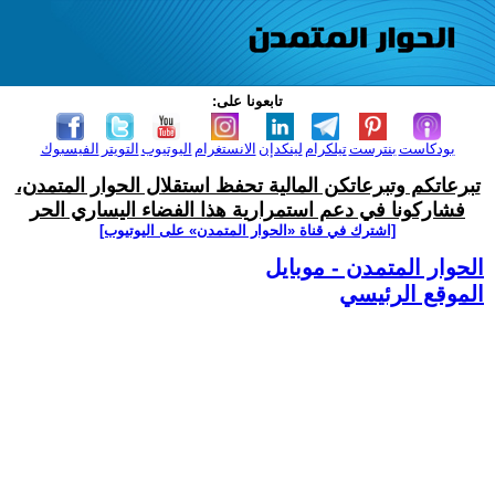
تابعونا على:
بودكاست
بنترست
تيلكرام
لينكدإن
الانستغرام
اليوتيوب
التويتر
الفيسبوك
تبرعاتكم وتبرعاتكن المالية تحفظ استقلال الحوار المتمدن،
فشاركونا في دعم استمرارية هذا الفضاء اليساري الحر
[اشترك في قناة ‫«الحوار المتمدن» على اليوتيوب]
الحوار المتمدن - موبايل
الموقع الرئيسي