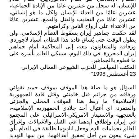
للإنسان، له سجل من عشرين عامًا من الإبادة الجماعية،
عشرين عامًا من العداء للإنسان ولكل ما هو إنساني،
عشرين عامًا من التعذيب والقتل والقمع، عشرين عامًا
من الاعتداء على أرواح الناس وكرامتهم.
لقد حكمت جماهير إيران بسقوط النظام الإسلامي. ولن
يطول الوقت حتى يُساق قادة هذا النظام، أسياد لاجوردي
ورفاقه والمتعاونون معه، إلى المحاكمة أمام جماهير
إيران المحررة. في ذلك اليوم، سيبكي العالم بأسره على
ما فعلوه باالجماهير.
المكتب السياسي للحزب الشيوعي العمالي الإيراني
23 أغسطس 1998"
السؤال هو ما صلة هذا الموقف بموقف حميد تقوائي
ورفاقه من جرائم قتل خامنئي وقتل قادة الجمهورية
الاسلامية؟ ما ربط هذا الموقف المحلي والجزئي
والمنفرد، اي أغتيال أحد جلادي الجمهورية الإسلامية-،
بالعنجهية والاستهتار الامريكي-الاسرائيلي على المجتمع
في إيران وإطلاق ايدهما في القتل والاغتيالات وإغراق
العالم بحمامات الدم وجعل اياديهما طليقة في القيام بأي
شيء يبغون من أجل تحقيق أهدافهما، من بينها التهديد