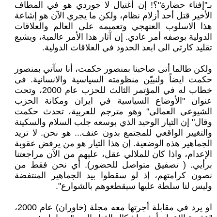
بـ"إفناء حضارة"؟! إن أغتيال لا جوردي هو في المطاف
الأخير قتل أحد أزلام نظام، ولكن ما يجري الآن هو إشاعة
هذا الاسلوب العنهجي وتعميمه على العالم والعلاقات
الدولية بوصفه أمر عادي. إن آثار هذا الأمر عالمية، ويشيع
تقليد كارثي الى ابعد الحدود في العلاقات الدولية.
ولكن طالما أتى صاحبنا بمنصور حكمت، أنا سآتي بمنصور
حكمت ايضاً ولنبيّن منظومته السياسية والانسانية. في
خطاب له في المؤتمر الثالث للحزب عام 2000، وتحت
عنوان "الأوضاع السياسية في ايران ومكانة الحزب
الشيوعي العمالي" وهو مترجم للعربية، تحدث حكمت
وقال" إن التيار الوحيد الذي بوسعه جلب السلام والسكينة
والتغيير الواقعي للمجتمع بدون عنف... هو نحن. لا تريد
الجماهير هذه الوضعية. إن هذا التيار هو من يرفض عقوبة
الإعدام، واذا كان للملالي عقل، عليهم من الآن مراجعتنا
برأيي. ( تصفيق متواصل للحضور). أي نحن فقط من
نصون كرامتهم، إذ لو سقطوا بيد الجماهير المنتفضة
وليس لنا سلطة عليها سيقطعوهم بالشوارع".
او يرد في مقابلة أجرتها معه مجلة (خاوران) عام 2000،