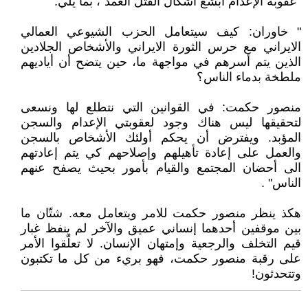
"عقوبة الإعدام أبشع اشكال القتل العمد"، بما يلي:
" خاوران: كيف سيتعامل الحزب الشيوعي العمالي
الايراني مع حرس الثورة الايراني والأشخاص الجلادين
الذين يتم أسرهم في مواجهة ما، حين يتضح أن أياديهم
ملطخة بدماء الناس؟
منصور حكمت: في القوانين التي نتطلع لها ونسعى
لتحقيقها ليس هناك وجود لعقوبتي الإعدام والسجن
المؤبد. ويفترض أن يحكم أولئك الأشخاص بالسجن
والعمل على إعادة تأهيلهم وإصلاحهم كي يتم إعادتهم
الى أحضان المجتمع والقيام بأمور بحيث يصفح عنهم
الناس" .
هكذ ينظر منصور حكمت للامر ويتعامل معه. شتّان ما
بين موقفين أحدهما إنساني عميق والآخر لم ينفظ غبار
قيم التخلف والرجعية وإمتهان الإنسان. لا تعلّقوا الأمر
على رقبة منصور حكمت، فهو بريء من كل ما تكتبون
وتتحدثون!