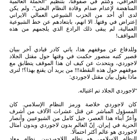
العراقي، وكنتم في صفوفنا، بتنظيم "الحملة العالمية
المناهضة لإعدام صدام وقادة النظام البعثي". ولم يكن
لدى أي أحد من الحزب الشيوعي العمالي الايراني
إعتراض في وقتها. الا انهم، بابتعادهم عن خط الشيوعية
العمالية، لم يبقى ذلك الرادع الذي يلجمهم من هذه
المواقف!
وللدفاع عن موقفهم هذا، ياتي كادر قيادي آخر ببيان
قصير كتبه منصور حكمت في وقتها حول مقتل الجلاد
لاجوردي، ويتحدث عن كيف ان هذا الموقف يتطابق مع
موقفهم حول هذه النقطة!!! من يريد أن يقنع بهذا؟! لنرى
ماذا يقول بيان مقتل لاجوردي:
"لاجوردي الجلاد تم اغتياله.
كان لاجوردي خلاصة ورمز النظام الإسلامي. كان
المسؤول المباشر عن قتل عشرات الآلاف من أشرف
وأعزّ أبناء هذا العصر، جيل كامل من الشيوعيين وأنصار
الحرية في إيران. إنّ العالم بدون لاجوردي وبدون أمثال
لاجوردي هو عالم أكثر احتمالًا.
النظام الإسلامي هو نظام اللاجورديين. نظام معادٍ