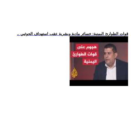
.. قوات الطوارئ اليمنية: خسائر مادية وبشرية عقب استهداف الحوثيي