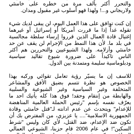
والتحرر أكثر بألف مرة من خطره على خامنئي
ولاريجاني و...! ولهذا فهو أسلوب غير مقبول ومدان.
إن كنت توافق على هذا العمل اليوم، لن يبقى لديك شيء
تقوله غداً إذا ما قررت أمريكا أو إسرائيل أو غيرهما
إغتيال قادة العمال الذين قرروا إرساء سلطة مجالسية
في بلد ما. لأن هذا النمط من الإجرام لن يقف عن حد
خامنئي وأزلامه. ولهذا الشيوعيين والتحررين هم أكثر
الناس تاكيداً على ضرورة شيوع تقاليد سياسية
ودبلوماسية سليمة ومتمدنة بين الدول.
للاسف إن ما يسيّر رؤية تعامل تقوائي وركبه بهذا
الخصوص هو نظرة تتسم بضيق الأفق والمشاعر
المتخلفة وغير السياسية وغير الشيوعية والسلبية
والهابطة من إنتقام وحقد! فوق هذا كله يأتيك احد ما
يعرّف نفسه بإسم "رئيس الحملة العالمية المناهضة
للإعدام" ويتحدث عن عدم ادانته لـ"قتل خامنئي وقادة
الجمهورية الاسلامية".... يا عزيزي، من المفترض بك أن
تكون ضد الإعدام، ضد القتل، لأي كان وليس "شرط
السكين"! في عام 2006 قام حزبنا، الشيوعي العمالي