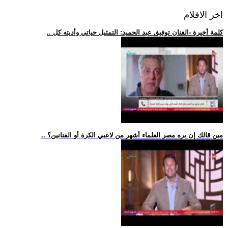
اخر الافلام
.. كلمة أخيرة -الفنان توفيق عبد الحميد: التمثيل حياتي وأديته كل
.. مين قالك إن بره مصر العلماء أشهر من لاعبي الكرة أو الفنانين؟