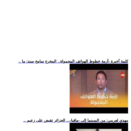
.. كلمة أخيرة -أزمة خطوط الهواتف المحمولة.. المخرج سامح سند: ما
.. مهدي لعريبي: من السينما إلى -مافيا-... الجزائر تقبض على زعيم