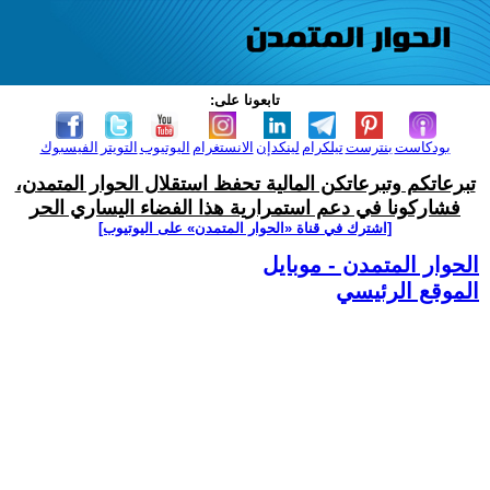
تابعونا على:
بودكاست
بنترست
تيلكرام
لينكدإن
الانستغرام
اليوتيوب
التويتر
الفيسبوك
تبرعاتكم وتبرعاتكن المالية تحفظ استقلال الحوار المتمدن،
فشاركونا في دعم استمرارية هذا الفضاء اليساري الحر
[اشترك في قناة ‫«الحوار المتمدن» على اليوتيوب]
الحوار المتمدن - موبايل
الموقع الرئيسي