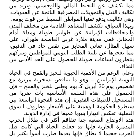
مما يكشف عن التخبط المالي واللوجستي، ويزيد من
تكاليف النقل والتحويلات المصرفية الناتجة عن العقوبات،
وهي تكاليف يدفع ثمنها المواطن البسيط من قوت يومه.
وبهذا السياق، تكشف المشاهد القادمة من مختلف المدن
والمحافظات الإيرانية عن طوابير طويلة ومذلة أمام
المخابز. ففي مدينة ملارد غربي العاصمة طهران، على
سبيل المثال، تعاني المخابز من نقص حاد في الدقيق،
مما يعجزها عن تلبية الطلب اليومي للمواطنين ويتركهم
ينتظرون لساعات طويلة للحصول على الحد الأدنى من
الغذاء.
وعلى الرغم من الأهمية الحيوية للخبز والقمح في الحياة
اليومية للإيرانيين – وهو ما يتناقض بسخرية مريرة مع
تخصيص يوم 20 أبريل كـ يوم وطني للخبز والقمح – فإن
الحصول على هذه السلعة الأساسية بات ضربا من
المستحيل للطبقات الفقيرة. إن هذه الفجوة الواسعة بين
سيطرة الحكومة الوهمية على الأسعار وظروف السوق
الفعلية، تعكس انهيارا بنيويا عميقا في إدارة الدولة.
هذه الاوضاع الصعبة جدا تتفاقم أکثر في ظلال الحرب
المدمرة الجارية فإنها قد جعلت الحياة التي کانت قبل
الحرب جحيما لا يطاق فإنها بعدها صارت أسوأ بکثير بل