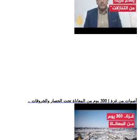
.. أصوات من غزة | 300 يوم من المعاناة تحت الحصار والخروقات