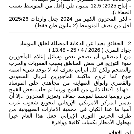
- إنتاج 2025: 12.5 مليون طن (أقل من المتوسط بسبب
الجفاف).
- لكن المخزون الكبير من 2024 جعل واردات 2025/26
أقل من نصف المتوسط (2 مليون طن فقط).
2 - الحقائق بعيدا عن الدعاية المضللة لخلق الموساد
جواد النمري ( 2026 / 4 / 25 - 13:48 )
من المنطقي أن تضخم بعض وسائل إعلام المأجورين
سوء التوزيع في بعض المناطق بسبب العقوبات والحرب
والتضخم ولكن كل ايراني يعرف أنه لا يوجد شيء اسمه
جوع كما تروج ماكينة المأجورين للريال السعودي
والقطري وابواق الصهاينة من مجاهدي خلق الموساد
..فهناك اكتفاء ذاتي من القمح وربما تم جلب بعض القمح
من روسيا تحسبا لموسم جفاف وتعزيز المخزون ..إلا أن
تدمبر المركز الامريكي الإرهابي لتجويع شعوب غرب
آسيا ما عدا الكيان في محمية الامارات الصهيونية من
طرف الحرس الثوري الإيراني جعل هذا العام خيرا
بهطول الأمطار بكميات كافية ووافرة
اخر الافلام