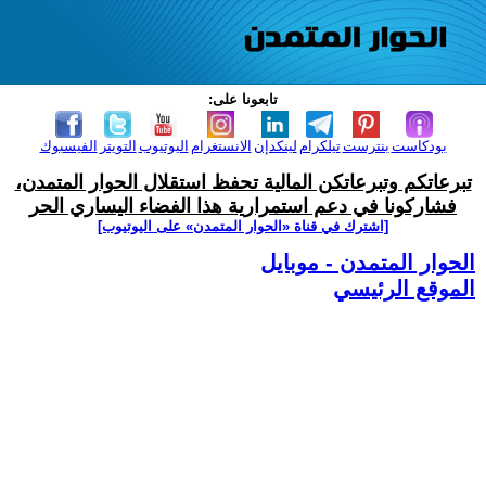
تابعونا على:
بودكاست
بنترست
تيلكرام
لينكدإن
الانستغرام
اليوتيوب
التويتر
الفيسبوك
تبرعاتكم وتبرعاتكن المالية تحفظ استقلال الحوار المتمدن،
فشاركونا في دعم استمرارية هذا الفضاء اليساري الحر
[اشترك في قناة ‫«الحوار المتمدن» على اليوتيوب]
الحوار المتمدن - موبايل
الموقع الرئيسي