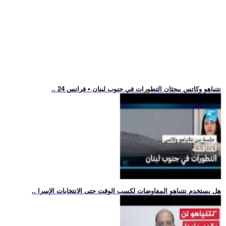
.. نتنياهو وكاتس يبحثان التطورات في جنوب لبنان • فرانس 24
.. هل يستخدم نتنياهو المفاوضات لكسب الوقت حتى الانتخابات الإسرا