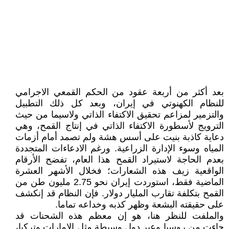
بعد أکثر من أربعة عقود من الحکم القمعي الاجرامي
للنظام الکهنوتي في إيران، وبعد کل ذلك التطبيل
والتزمير لمزاعم تحقيق الاکتفاء الذاتي ولاسيما من حيث
الترويج لأسطورة الاكتفاء الذاتي في إنتاج القمح، وهي
دعاية كاذبة بنيت على أسس هشة ولم تصمد أمام أزمات
المياه وسوء الإدارة الزراعية. ورغم الادعاءات المتجددة
بعدم الحاجة لاستيراد القمح هذا العام، تفضح الأرقام
الواقعية زيف هذه الشعارات؛ فخلال الأشهر العشرة
الماضية فقط، استوردت إيران نحو 2.75 مليون طن من
القمح بتكلفة تقارب المليار دولار. فإن النظام قد إنکشف
على حقيقته البشعة وظهر کذبه وخداعه تماما.
والملفت للنظر هنا، هو إن معظم هذه الشحنات قد
جاءت من روسيا وعبر دول وسيطة مثل الإمارات وتركيا،