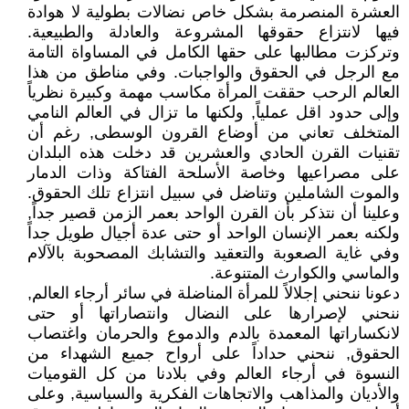
العشرة المنصرمة بشكل خاص نضالات بطولية لا هوادة
فيها لانتزاع حقوقها المشروعة والعادلة والطبيعية.
وتركزت مطالبها على حقها الكامل في المساواة التامة
مع الرجل في الحقوق والواجبات. وفي مناطق من هذا
العالم الرحب حققت المرأة مكاسب مهمة وكبيرة نظرياً
وإلى حدود اقل عملياً, ولكنها ما تزال في العالم النامي
المتخلف تعاني من أوضاع القرون الوسطى, رغم أن
تقنيات القرن الحادي والعشرين قد دخلت هذه البلدان
على مصراعيها وخاصة الأسلحة الفتاكة وذات الدمار
والموت الشاملين وتناضل في سبيل انتزاع تلك الحقوق.
وعلينا أن نتذكر بأن القرن الواحد بعمر الزمن قصير جداً,
ولكنه بعمر الإنسان الواحد أو حتى عدة أجيال طويل جداً
وفي غاية الصعوبة والتعقيد والتشابك المصحوبة بالآلام
والماسي والكوارث المتنوعة.
دعونا ننحني إجلالاً للمرأة المناضلة في سائر أرجاء العالم,
ننحني لإصرارها على النضال وانتصاراتها أو حتى
لانكساراتها المعمدة بالدم والدموع والحرمان واغتصاب
الحقوق, ننحني حداداً على أرواح جميع الشهداء من
النسوة في أرجاء العالم وفي بلادنا من كل القوميات
والأديان والمذاهب والاتجاهات الفكرية والسياسية, وعلى