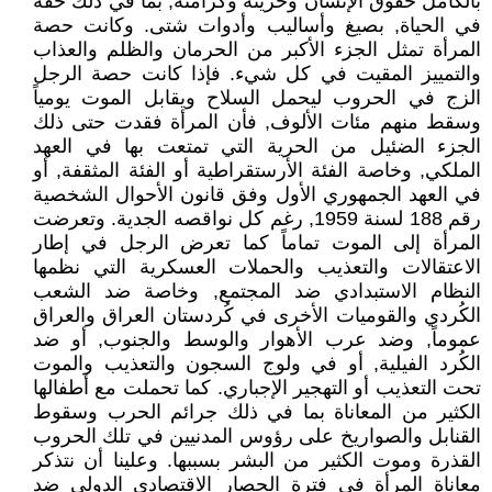
بالكامل حقوق الإنسان وحريته وكرامته, بما في ذلك حقه
في الحياة, بصيغ وأساليب وأدوات شتى. وكانت حصة
المرأة تمثل الجزء الأكبر من الحرمان والظلم والعذاب
والتمييز المقيت في كل شيء. فإذا كانت حصة الرجل
الزج في الحروب ليحمل السلاح ويقابل الموت يومياً
وسقط منهم مئات الألوف, فأن المرأة فقدت حتى ذلك
الجزء الضئيل من الحرية التي تمتعت بها في العهد
الملكي, وخاصة الفئة الأرستقراطية أو الفئة المثقفة, أو
في العهد الجمهوري الأول وفق قانون الأحوال الشخصية
رقم 188 لسنة 1959, رغم كل نواقصه الجدية. وتعرضت
المرأة إلى الموت تماماً كما تعرض الرجل في إطار
الاعتقالات والتعذيب والحملات العسكرية التي نظمها
النظام الاستبدادي ضد المجتمع, وخاصة ضد الشعب
الكُردي والقوميات الأخرى في كُردستان العراق والعراق
عموماً, وضد عرب الأهوار والوسط والجنوب, أو ضد
الكُرد الفيلية, أو في ولوج السجون والتعذيب والموت
تحت التعذيب أو التهجير الإجباري. كما تحملت مع أطفالها
الكثير من المعاناة بما في ذلك جرائم الحرب وسقوط
القنابل والصواريخ على رؤوس المدنيين في تلك الحروب
القذرة وموت الكثير من البشر بسببها. وعلينا أن نتذكر
معاناة المرأة في فترة الحصار الاقتصادي الدولي ضد