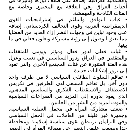
والعلمانية العراقية, إضافة على ضعف دورها وتأثيرها في
أحداث العراق وفي العلاقة مع المجتمع, وخاصة مع
الفئات الكادحة والمهمشة.
• غياب التوافق والتناغم في إستراتيجيات القوى
الديمقراطية العربية وقوى التحالف الكردستاني, إضافة
على وجود تباين في وجهات النظر إزاء العديد من القضايا
مما يعيق الوصول إلى رؤية مشتركة وتعاون فعلي في ما
بينها.
• غياب فعلي لدور فعال ومؤثر ويومي للمثقفات
والمثقفين في العراق ودور السياسيين في تغييب وعزل
هذه الفئة المتنورة عن فئات المجتمع الأخرى والتي تقود
إلى بروز إشكاليات جديدة.
• تفاقم السلوك الطائفي السياسي لا من طرف واحد
دون آخر, بل تفاقم المسعى لدى الطرفين في تكريس
الاصطفاف والاستقطاب الفكري والسياسي المذهبي,
الذي يقود بدوره إلى المزيد من الصراعات السياسية
والموت لمزيد من البشر من الجانبين.
• ضعف مشاركة المرأة في مجمل العملية السياسية,
وجمهرة غير قليلة من العاملات في الحقل السياسي
وفي البرلمان يرتبطن بقوى سياسية إسلامية ومحافظة
جداً ويصعب عليهن التعبير عن مصالح المرأة في العصر