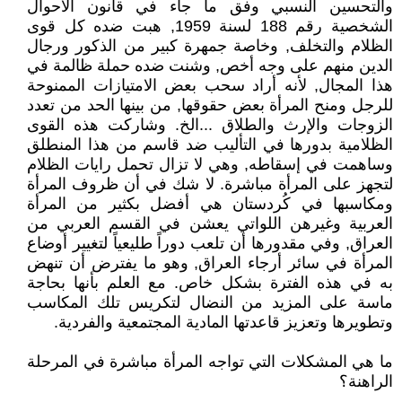
والتحسين النسبي وفق ما جاء في قانون الأحوال
الشخصية رقم 188 لسنة 1959, هبت ضده كل قوى
الظلام والتخلف, وخاصة جمهرة كبير من الذكور ورجال
الدين منهم على وجه أخص, وشنت ضده حملة ظالمة في
هذا المجال, لأنه أراد سحب بعض الامتيازات الممنوحة
للرجل ومنح المرأة بعض حقوقها, من بينها الحد من تعدد
الزوجات والإرث والطلاق ...الخ. وشاركت هذه القوى
الظلامية بدورها في التأليب ضد قاسم من هذا المنطلق
وساهمت في إسقاطه, وهي لا تزال تحمل رايات الظلام
لتجهز على المرأة مباشرة. لا شك في أن ظروف المرأة
ومكاسبها في كُردستان هي أفضل بكثير من المرأة
العربية وغيرهن اللواتي يعشن في القسم العربي من
العراق, وفي مقدورها أن تلعب دوراً طليعياً لتغيير أوضاع
المرأة في سائر أرجاء العراق, وهو ما يفترض أن تنهض
به في هذه الفترة بشكل خاص. مع العلم بأنها بحاجة
ماسة على المزيد من النضال لتكريس تلك المكاسب
وتطويرها وتعزيز قاعدتها المادية المجتمعية والفردية.
ما هي المشكلات التي تواجه المرأة مباشرة في المرحلة
الراهنة؟