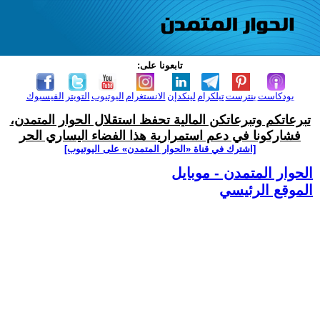
تابعونا على:
بودكاست
بنترست
تيلكرام
لينكدإن
الانستغرام
اليوتيوب
التويتر
الفيسبوك
تبرعاتكم وتبرعاتكن المالية تحفظ استقلال الحوار المتمدن،
فشاركونا في دعم استمرارية هذا الفضاء اليساري الحر
[اشترك في قناة ‫«الحوار المتمدن» على اليوتيوب]
الحوار المتمدن - موبايل
الموقع الرئيسي