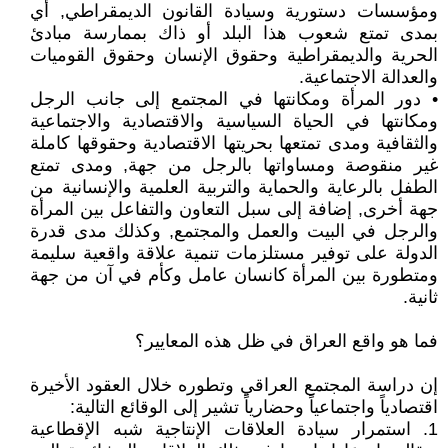
ومؤسسات دستورية وسيادة القانون الديمقراطي, أي
بمدى تمتع شعوب هذا البلد أو ذاك بممارسة مبادئ
الحرية والديمقراطية وحقوق الإنسان وحقوق القوميات
والعدالة الاجتماعية.
• دور المرأة ومكانتها في المجتمع إلى جانب الرجل
ومكانتها في الحياة السياسية والاقتصادية والاجتماعية
والثقافية ومدى تمتعها بحريتها الاقتصادية وحقوقها كاملة
غير منقوصة ومساواتها بالرجل من جهة, ومدى تمتع
الطفل بالرعاية والحماية والتربية العلمية والإنسانية من
جهة أخرى, إضافة إلى سبل التعاون والتفاعل بين المرأة
والرجل في البيت والعمل والمجتمع, وكذلك مدى قدرة
الدولة على توفير مستلزمات تنمية علاقة واقعية سليمة
ومتطورة بين المرأة كانسان عامل وكأم في آن من جهة
ثانية.
فما هو واقع العراق في ظل هذه المعايير؟
إن دراسة المجتمع العراقي وتطوره خلال العقود الأخيرة
اقتصادياً واجتماعياً وحضارياً تشير إلى الوقائع التالية:
1. استمرار سيادة العلاقات الإنتاجية شبه الإقطاعية