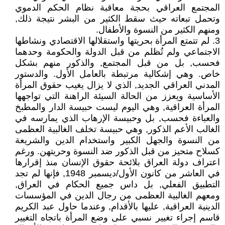
المجتمع العراقي بحجة معاقبة نظام الحكم الدموي
وتحمل تبعاته حيث سقط الكثير من البشر نتيجة ذلك,
ومنهم الكثير من النسوة والأطفال.
3. لم تتمتع المرأة بحريتها واستقلالها الاقتصادي ونشاطها
الاجتماعي ولم تُظلم من قبل الدولة والحكومة وحدهما
فحسب, بل من قبل المجتمع, والذكور منهم بشكل
خاص. وهي إشكالية مرتبطة بالعامل الأول. والدستور
المدني العراقي الجديد, الذي لا يزال يغيب حقوق المرأة
الأساسية ويعزز من الحالة السيئة الراهنة التي تواجهها
المرأة العراقية, وهي اليوم ليست حبيسة الدار والمطبخ
والعباءة فحسب, بل وحبيسة الإرهاب الذي يمارسه في
الغالب الأعم الذكور, وهي حبيسة تخلف الغالبية العظمى
من النسوة والجهل الكبير واستخدام الدين والشريعة
كسلاح متحيز من قبل الذكور ضد النسوة وحريتهن. ورغم
اعتراف دولة العراق بلائحة حقوق الإنسان منذ إقرارها
في العاشر من كانون الأول/ديسمبر 1948, فإنها لم تجد
التطبيق الفعلي, بل داس جميع الحكام في العراق,
ومعهم الغالبية العظمى من رجال الدين في المؤسسات
الدينية العراقية, عليها بالأقدام, وعندما حاول عبد الكريم
قاسم إجراء تغيير نسبي على وضع المرأة باتجاه التغيير