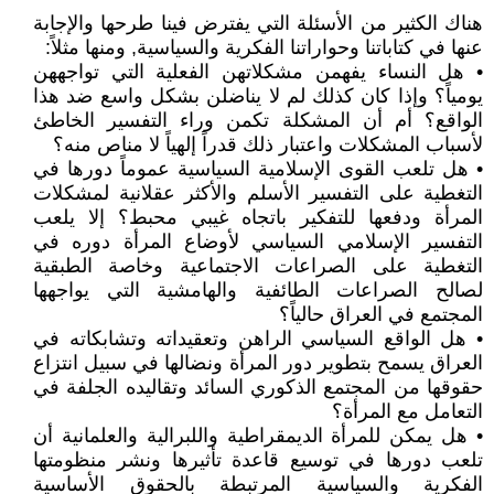
هناك الكثير من الأسئلة التي يفترض فينا طرحها والإجابة
عنها في كتاباتنا وحواراتنا الفكرية والسياسية, ومنها مثلاً:
• هل النساء يفهمن مشكلاتهن الفعلية التي تواجههن
يومياً؟ وإذا كان كذلك لم لا يناضلن بشكل واسع ضد هذا
الواقع؟ أم أن المشكلة تكمن وراء التفسير الخاطئ
لأسباب المشكلات واعتبار ذلك قدراً إلهياً لا مناص منه؟
• هل تلعب القوى الإسلامية السياسية عموماً دورها في
التغطية على التفسير الأسلم والأكثر عقلانية لمشكلات
المرأة ودفعها للتفكير باتجاه غيبي محبط؟ إلا يلعب
التفسير الإسلامي السياسي لأوضاع المرأة دوره في
التغطية على الصراعات الاجتماعية وخاصة الطبقية
لصالح الصراعات الطائفية والهامشية التي يواجهها
المجتمع في العراق حالياً؟
• هل الواقع السياسي الراهن وتعقيداته وتشابكاته في
العراق يسمح بتطوير دور المرأة ونضالها في سبيل انتزاع
حقوقها من المجتمع الذكوري السائد وتقاليده الجلفة في
التعامل مع المرأة؟
• هل يمكن للمرأة الديمقراطية واللبرالية والعلمانية أن
تلعب دورها في توسيع قاعدة تأثيرها ونشر منظومتها
الفكرية والسياسية المرتبطة بالحقوق الأساسية