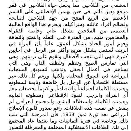
العظمى من الفلاحين مما يجعل حياة الفلاحين في فقر
مدقع ودين دائم, في حين يهيمن الإقطاعي على القسم
الأعظم من الريع المنتج من جهد الفلاحين لصالحه
ولصالح أفراد عائلته وسراكيله. ويحرم هذا الواقع الغالبية
العظمى من الفلاحين بشكل عام, وخاصة الفقراء
والمعدمين منهم, من القدرة على التعلم والتمتع بالثقافة
وفهم أمور الحياة بشكل أعمق, علماً بأن المرأة في
الريف تُستغل بشكل مريع وأكثر من الرجل في أحايين
كثيرة, فهي التي تنجب الأطفال وتقوم على تربيتهم, وهي
التي تمارس الطبخ وتنظم وتنظف الدار, وهي التي
تساهم في أعمال الحقل وتذهب لتسويق المنتجات
الزراعية في السوق المحلية, ولكنها, ورغم كل ذلك, غير
مستقلة اقتصادياً عن الرجل, بل خاضعة وتابعة لسطوته
وهيمنته الكاملة اجتماعياً واقتصادياً, ولكنهما يخضعان معاً,
أي المرأة والرجل, لنفوذ الإقطاعي وسطوته المالية
وهيمنته الكاملة واستغلاله البشع. والمجتمع العراقي لم
ينفض عن نفسه هذه العلاقات, رغم صدور قانون الإصلاح
الزراعي بعد ثورة تموز 1958, فأن المرحلة التي تلت
ذلك, وخاصة في فترة الثمانينات وما بعدها عاد المجتمع
إلى تلك العلاقات الاستغلالية المتخلفة والمعرقلة للتطور