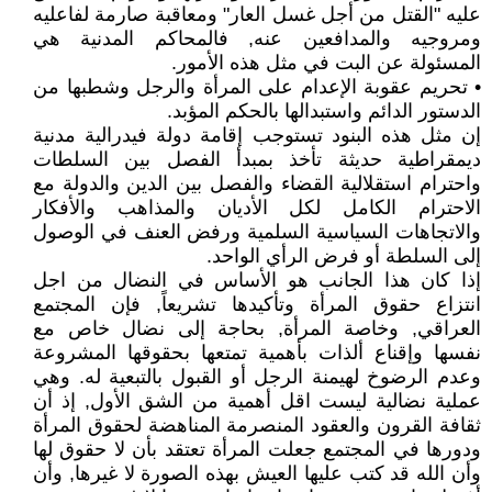
عليه "القتل من أجل غسل العار" ومعاقبة صارمة لفاعليه
ومروجيه والمدافعين عنه, فالمحاكم المدنية هي
المسئولة عن البت في مثل هذه الأمور.
• تحريم عقوبة الإعدام على المرأة والرجل وشطبها من
الدستور الدائم واستبدالها بالحكم المؤبد.
إن مثل هذه البنود تستوجب إقامة دولة فيدرالية مدنية
ديمقراطية حديثة تأخذ بمبدأ الفصل بين السلطات
واحترام استقلالية القضاء والفصل بين الدين والدولة مع
الاحترام الكامل لكل الأديان والمذاهب والأفكار
والاتجاهات السياسية السلمية ورفض العنف في الوصول
إلى السلطة أو فرض الرأي الواحد.
إذا كان هذا الجانب هو الأساس في النضال من اجل
انتزاع حقوق المرأة وتأكيدها تشريعاً, فإن المجتمع
العراقي, وخاصة المرأة, بحاجة إلى نضال خاص مع
نفسها وإقناع ألذات بأهمية تمتعها بحقوقها المشروعة
وعدم الرضوخ لهيمنة الرجل أو القبول بالتبعية له. وهي
عملية نضالية ليست اقل أهمية من الشق الأول, إذ أن
ثقافة القرون والعقود المنصرمة المناهضة لحقوق المرأة
ودورها في المجتمع جعلت المرأة تعتقد بأن لا حقوق لها
وأن الله قد كتب عليها العيش بهذه الصورة لا غيرها, وأن