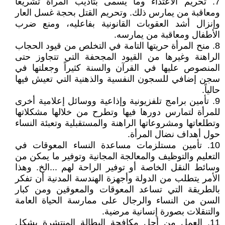
7. تحريم الاعتداء وما يسمى بتأديب المرأة تشريعاً
ومعاقبة من يمارس ذلك. وتحريم القتل بحجة غسل العار
وإنزال أشد العقوبات القانونية بفاعليه، ومنع ضرب
الأطفال ومعاقبة من يمارسه.
8. منح المرأة حريتها التامة في التخلص من قيود الحجاب
الراهنة وغيرها من القيود المجحفة التي تتجاوز حتى
المنصوص عليها في القرآن والسنة كثيراً وجعلتها في
سجن إضافي للسجون النفسية والذهنية التي تعيش فيها
حالياً.
9. تأمين برامج تلفزيونية وإذاعية ووسائل إعلامية أخرى
للمرأة لتمارس دورها فيها وتطرح من خلالها مشكلاتها
وتطلعاتها ومشروعاتها الراهنة والمستقبلية وتعبئة النساء
حول أهداف نضال المرأة.
10. تأمين مستلزمات مساعدة النساء المعوقات في
التعليم والتوظيف والمعالجة المجانية وتوفير ما يمكن من
وسائط النقل الخاصة أو توفير الراحة لهم ...الخ. وهذا
الأمر يتطلب من الدولة وأجهزة الهندسة المدنية أن تفكر
بالطريقة التي تساعد المعوقات والمعوقين ومن كبار
السن من النساء والرجال على ممارسة الحياة العامة
والتنقلات بصورة إنسانية مرضية.
11. العمل من أجل مكافحة البطالة المنتشرة بشكل