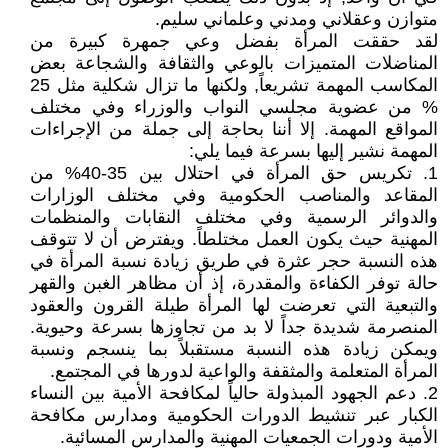
متوازن وعقلاني ومدني وعلماني سليم.
لقد حققت المرأة بفضل وعي جمهرة كبيرة من
المناضلات المتميزات بالوعي والثقافة والشجاعة بعض
المكاسب المهمة تشريعاً, ولكنها ما تزال شكلية مثل 25
% من عضوية مجلسي النواب والوزراء وفي مختلف
المواقع المهمة. إلا أننا بحاجة إلى جملة من الإجراءات
المهمة نشير إليها بسرعة فيما يلي:
1. تكريس حق المرأة في احتلال بين 35-40% من
المقاعد والمناصب الحكومية وفي مختلف الوزارات
والدوائر الرسمية وفي مختلف النقابات والمنظمات
المهنية حيث يكون العمل مختلطاً. ويفترض أن لا تتوقف
هذه النسبة حجر عثرة في طريق زيادة نسبة المرأة في
حالة توفر الكفاءة والمقدرة، إذ أن مظاهر الغبن والقهر
والتبعية التي تعرضت لها المرأة طيلة القرون والعقود
المنصرمة شديدة جداً لا بد من تجاوزها بسرعة وحيوية.
ويمكن زيادة هذه النسبة مستقبلاً بما ينسجم ونسبة
المرأة المتعلمة والمثقفة والواعية لدورها في المجتمع.
2. دعم الجهود المبذولة حالياً لمكافحة الأمية بين النساء
الكبار عبر تنشيط الدورات الحكومية ومدارس مكافحة
الأمية ودورات الجمعيات المهنية والمدارس المسائية.