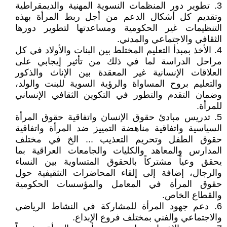
3. تطوير دور المنظمات النسوية المهنية والديمقراطية
وتقديم كل أشكال الدعم من أجل ربط المرأة بهذه
التنظيمات غير الحكومية ومساعدتها لتطوير دورها
الثقافي والاجتماعي والمدني.
4. الأخذ بمبدأ التعليم المختلط بين البنات والأولاد في كل
مراحل الدراسة لما في ذلك من تأثير إيجابي على
العلاقات الإنسانية غير المعقدة بين الإناث والذكور
والتعليم بروح المساواة والرؤية السوية للبنت والولد،
وضمان التقدم والتطور في التكوين الثقافي الإنساني
للمرأة.
5. تدريس مبادئ حقوق الإنسان واتفاقية حقوق المرأة
السياسية واتفاقية مناهضة التمييز ضد المرأة واتفاقية
حقوق الطفل وتحريم التعذيب ... الخ في مختلف
المدارس والمعاهد والكليات والجامعات العراقية بما
يحقق وعياً مشتركاً بالحقوق المتساوية بين النساء
والرجال، إضافة إلى إلقاء المحاضرات التثقيفية حول
حقوق المرأة في المعامل والمؤسسات الحكومية
والقطاع الخاص.
6. دعم جهود المرأة للمشاركة في النشاط الرياضي
والاجتماعي والفني بمختلف فروع الإبداع.