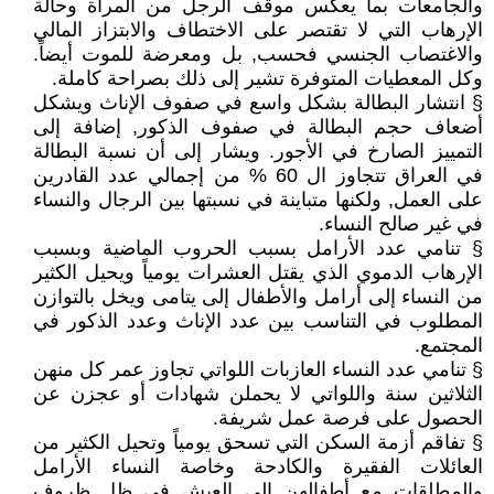
والجامعات بما يعكس موقف الرجل من المرأة وحالة
الإرهاب التي لا تقتصر على الاختطاف والابتزاز المالي
والاغتصاب الجنسي فحسب, بل ومعرضة للموت أيضاً.
وكل المعطيات المتوفرة تشير إلى ذلك بصراحة كاملة.
§ انتشار البطالة بشكل واسع في صفوف الإناث ويشكل
أضعاف حجم البطالة في صفوف الذكور, إضافة إلى
التمييز الصارخ في الأجور. ويشار إلى أن نسبة البطالة
في العراق تتجاوز ال 60 % من إجمالي عدد القادرين
على العمل, ولكنها متباينة في نسبتها بين الرجال والنساء
في غير صالح النساء.
§ تنامي عدد الأرامل بسبب الحروب الماضية وبسبب
الإرهاب الدموي الذي يقتل العشرات يومياً ويحيل الكثير
من النساء إلى أرامل والأطفال إلى يتامى ويخل بالتوازن
المطلوب في التناسب بين عدد الإناث وعدد الذكور في
المجتمع.
§ تنامي عدد النساء العازبات اللواتي تجاوز عمر كل منهن
الثلاثين سنة واللواتي لا يحملن شهادات أو عجزن عن
الحصول على فرصة عمل شريفة.
§ تفاقم أزمة السكن التي تسحق يومياً وتحيل الكثير من
العائلات الفقيرة والكادحة وخاصة النساء الأرامل
والمطلقات مع أطفالهن إلى العيش في ظل ظروف