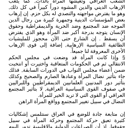
الشعب العراقي وتعيشها المرأة بالذات, كما يلعب
الإرهاب الديني والدين المشوه دوراً كبيراً في كل ذلك,
وهو ما يفترض مواجهته والتصدي له بكل حزم. إن إرهاب
بعض المؤسسات الدينية وجمهرة كبيرة من رجال الدين
الموجه ضد المجتمع وضد الحرية والديمقراطية وحقوق
الإنسان يتوجه بدرجة أكبر ضد المرأة وهو الذي يفترض
أن يسقط . إن الشارع حتى الآن محجوز للمليشيات
الطائفية السياسية الإرهابية, إضافة إلى قوى الإرهاب
الأخرى المعروفة لنا جميعاً.
§ وإذا كانت المرأة قد وضعت في مجلس الحكم
الانتقالي ثم في الحكومات المتعاقبة واختيرت أو انتخبت
ضمن أعضاء مجلس النواب في الدورات السابقة, فذلك
جاء بتأثير نضال المرأة وعنادها الصارم والصحيح وكذلك
بتأثير دور المدنيين العلمانيين الديمقراطيين واللبراليين
في صفوف القوى السياسية العراقية, لا بتأثير المجتمع
العراقي أو القوى التي لا تريد الخير للمرأة.
النضال في سبيل تغيير المجتمع وواقع المرأة الراهن
إن متابعة جادة للوضع في العراق سنتلمس إشكاليات
كثيرة تعيق حركة المجتمع وحركة المرأة في سبيل
حقوقها, إذ أن الصراعات الدولية والإقليمية تدور اليوم