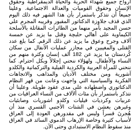
أرواح جميع شهداء الحرية والحياة الديمقراطية وحقوق
الإنسان وحقوق القوميات والعدالة الاجتماعية. وعلينا
جميعاً أن نتذكر باستمرار بأن هذا الشهر فيه ذلك اليوم
الذي قذف جلاوزة الدكتاتور المقبور وقريبه المجرم علي
حسن المجيد بأمر منهما من الطائرات المقاتلة بالأسلحة
الكيماوية على أهالي حلبچة وقتل ما يزيد عن خمسة
آلاف وجرح وعوق ما يزيد عن ذلك الرقم, كما بلغ عدد
القتلى والمغيبين في مجازر عمليات الأنفال من سكان
كُردستان ما يزيد عن 182 ألف إنسان وكثرة منهم من
النساء والأطفال. ولهؤلاء ننحني إجلالاً وبكل احترام. كما
ننحني للمرأة العربية والكردية الفيلية والتركمانية والكلدو
آشورية ومن مختلف الأديان والمذاهب والاتجاهات
الفكرية والسياسية التي واجهت وعانت من قهر النظام
الدكتاتوري واضطهاده على مدى عقود طويلة. وعلينا أن
نتذكر باستمرار بأن مئات ألآلاف من النساء العراقيات من
عربيات وكرديات فيليات وكلدو اشوريات وصابئيات
وغيرهن يعشن في الشتات الأجنبي القسري منذ أن
هُجرنَ قسراً وليس في مقدورهن العودة إلى العراق
لأسباب كثيرة وخاصة الإرهاب الدموي السائد في العراق
منذ سقوط النظام الاستبدادي وحتى الآن.