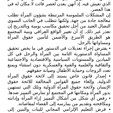
الذي نعيش فيه, إذ أنهن يعدن لعصر فائت لا مكان له في
هذا العصر.
إن المشكلات الملموسة المرتبطة بشؤون المرأة تطلب
معالجة جادة من جهة, ولكنها تتطلب في الجانب النسوي
النضال العنيد من أجل تحقيق مكاسب يومية وبالتدريج إن
تعذر غير ذلك, إذ أن تغيير الواقع العراقي وبنية المجتمع
هو الطريق الأسرع والأضمن لتأمين حقوق المرأة
ومساواتها بالرجل.
• يفترض إجراء تعديلات في الدستور في ما يخص تحقيق
المساواة الدستورية التامة بين المرأة والرجل في كل
الميادين والمستويات السياسية والاقتصادية والاجتماعية
والثقافية والعلمية والفنية والعسكرية دون استثناء ويمنع
تعدد الزوجات وحماية الأطفال وصيانة حقوقهم.
• إصدار قانون خاص يستند إلى لائحة حقوق المرأة
الدولية, وإلغاء جميع القوانين المخالفة للائحة حقوق
الإنسان ولائحة حقوق المرأة الدولية وتلك التي تستهين
بدور المرأة ومكانتها في المجتمع أو تمارس التمييز ضدها.
• رفض أي شكل من أشكال التمييز إزاء المرأة وإدانته
ومكافحته وتقديم من يمارسه إلى القضاء لمقاضاته.
• فرض التعليم الإلزامي المجاني للبنات والبنين إلى