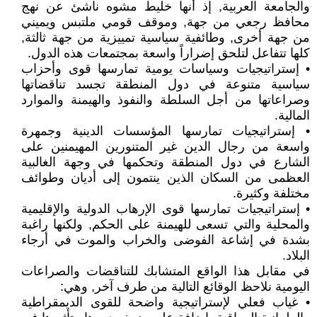
والجامعة العربية, إذ أنها خليط مشوه ناشئ عن نهج
محافظ رجعي من جهة, وموقف قومي ملتبس ويميني
من جهة أخرى, وطائفية سياسية تمييزية من جهة ثالثة,
كلها تتفاعل لتلحق إضراراً واسعة بمجتمعات هذه الدول.
• إستراتيجيات وسياسات يومية تمارسها قوى وأحزاب
سياسية متنوعة في دول المنطقة تجسد تناقضاتها
وصراعاتها من أجل السلطة والنفوذ والهيمنة والموارد
المالية.
• إستراتيجيات تمارسها المؤسسات الدينية وجمهرة
واسعة من رجال الدين غير المتنورين المهيمنين على
الشارع في دول المنطقة وتحكمها في وجهة الغالبية
العظمى من السكان الذين ينتمون إلى أديان وطوائف
مختلفة وكثيرة.
• إستراتيجيات تمارسها قوى الإرهاب الدولية والإقليمية
والمحلية والتي تسعى للهيمنة على الحكم, ولكنها راغبة
بشدة في إشاعة الفوضى والخراب والموت في أرجاء
البلاد.
في مقابل هذا الواقع المتشابك للتناقضات والصراعات
اليومية نلاحظ الوقائع التالية من طرف آخر, وهي:
• غياب فعلي لإستراتيجية واضحة للقوى الديمقراطية