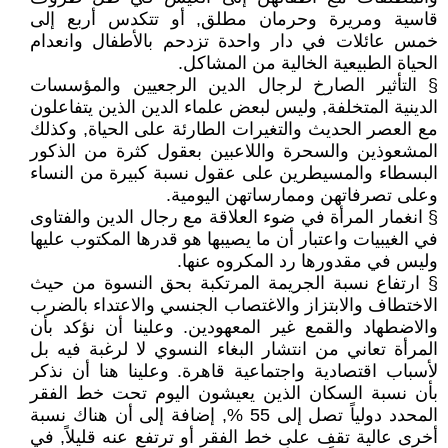
قاسية ومريرة وحرمان مطلق, أو تتكدس أربع إلى
خمس عائلات في دار واحدة تزدحم بالأطفال وانعدام
الحياة الطبيعية الخالية من المشاكل.
§ التأثير الصارخ لرجال الدين الرجعيين والمؤسسات
الدينية المتخلفة, وليس لبعض علماء الدين الذين يتفاعلون
مع العصر الحديث والتغيرات الطارئة على الحياة, وكذلك
المشعوذين والسحرة واللاعبين بعقول كثرة من الذكور
البسطاء والمسيطرين على عقول نسبة كبيرة من النساء
وعلى تصرفاتهن وممارساتهن اليومية.
§ انغمار المرأة في ضوء العلاقة مع رجال الدين والفتاوى
في الغيبيات واعتبار أن ما يصيبها هو قدرها المكتوب عليها
وليس في مقدورها رد المكروه عنها.
§ ارتفاع نسبة الجريمة المرتكبة بحق النسوة من حيث
الاختطاف والابتزاز والاغتصاب الجنسي والاعتداء بالضرب
والاضطهاد والقمع غير المعهودين. وعلينا أن نؤكد بأن
المرأة تعاني من انتشار البغاء النسوي لا لرغبة فيه بل
لأسباب اقتصادية واجتماعية قاهرة. وعلينا هنا أن نذكر
بأن نسبة السكان الذين يعيشون اليوم تحت خط الفقر
المحدد دولياً تصل إلى 55 %, إضافة إلى أن هناك نسبة
أخرى عالية تقف على خط الفقر أو ترتفع عنه قليلاً, في