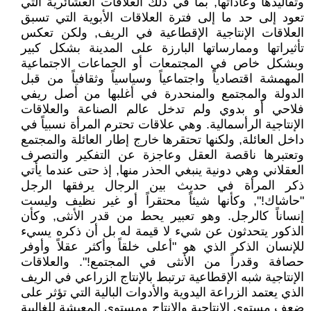
وتقاليدها وعاداتها, بما في ذلك العلاقات العشائرية التي
تعود إلى حد ما إلى فترة العلاقات الأبوية التي تسبق
العلاقات الإنتاجية الإقطاعية في الريف, ولكن تعكس
تأثيراتها وممارساتها البارزة على المدينة بشكل كبير
وبشكل خاص في المجتمعات أو الجماعات الاجتماعية
المهمشة اقتصادياً واجتماعياً وسياسياً وثقافياً من قبل
الدولة والمجتمع والمنحدرة في أغلبها من أصل ريفي
فلاحي أو بدوي ولم تدخل عالم الصناعة والعلاقات
الإنتاجية الرأسمالية. وهي علاقات تحترم المرأة نسبياً في
داخل العائلة, ولكنها تحتقرها خارج إطار العائلة والمجتمع
وتعتبرها ناقصة العقل وعاجزة عن التفكير والتصرف
العقلاني وهي دونية ينبغي الحذر منها, إذ حتى عندما يأتي
ذكر المرأة في حديث بين الرجال يرفقها الرجل
"حاشاك!", وكأنها شيئاً محتقراً أو غير نظيف وليست
إنساناً كالرجل. وهو تعبير يحط من قدر الأنثى, وكأن
الذكور يتحدثون عن شيء لا قيمة له بل أن ذكره يسيء
للإنسان الذكر الذي هو "أعلى خلقاً وأكثر عقلاً وأوفر
حصافة وقدراً من الأنثى في المجتمع!". والعلاقات
الإنتاجية شبه الإقطاعية ترتبط بالإنتاج الزراعي في الريف
الذي يعتمد الزراعة اليدوية والأدوات البالية التي تؤثر على
ضعف مستوى الإنتاجية والإنتاج ومستوى المعيشة للغالبية