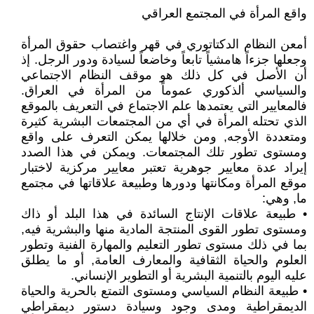
واقع المرأة في المجتمع العراقي
أمعن النظام الدكتاتوري في قهر واغتصاب حقوق المرأة
وجعلها جزءاً هامشياً تابعاً وخاضعاً لسيادة ودور الرجل. إذ
أن الأصل في كل ذلك هو موقف النظام الاجتماعي
والسياسي ألذكوري عموماً من المرأة في العراق.
فالمعايير التي يعتمدها علم الاجتماع في التعريف بالموقع
الذي تحتله المرأة في أي من المجتمعات البشرية كثيرة
ومتعددة الأوجه, ومن خلالها يمكن التعرف على واقع
ومستوى تطور تلك المجتمعات. ويمكن في هذا الصدد
إيراد عدة معايير جوهرية تعتبر معايير مركزية لاختبار
موقع المرأة ومكانتها ودورها وطبيعة علاقاتها في مجتمع
ما, وهي:
• طبيعة علاقات الإنتاج السائدة في هذا البلد أو ذاك
ومستوى تطور القوى المنتجة المادية منها والبشرية فيه,
بما في ذلك مستوى تطور التعليم والمهارة الفنية وتطور
العلوم والحياة الثقافية والمعارف العامة, أو ما يطلق
عليه اليوم بالتنمية البشرية أو التطوير الإنساني.
• طبيعة النظام السياسي ومستوى التمتع بالحرية والحياة
الديمقراطية ومدى وجود وسيادة دستور ديمقراطي