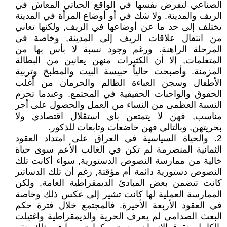
الصناعي لتفرض نفسها في الواقع الحياتي المعاش في
الريف والمدينة. ولا شك في أو أوضاع المرأة في المدينة
تختلف إلى حد ما عن أوضاعها في الريف, ولكنها تعاني
من انتقال علاقات الريف إلى المدينة, وخاصة في
المرحلة الراهنة. ورغم وجود نسبة لا بأس بها من
المتعلمات, إلا أن الكثيرات منهن يعانين من البطالة
المزمنة. وأصبحت حالياً حبيسة البيت والمطبخ وتربية
الأطفال وسجن العباءة الظالم والحرمان من أغلب
الحقوق والواجبات الحقيقية في المجتمع. وعندما تحرم
النسبة العظمى من النساء من العمل والحصول على أجر
مناسب, فهن لا يتمتعن بأي استقلال اقتصادي ولا
بحريتهن, وبالتالي فهن خاضعات وتابعات للذكور.
2. والحياة السياسية في العراق على امتداد العقود
الثمانية المنصرمة لم تكن في الغالب الأعم سوى حياة
خالية من ممارسة النصوص الدستورية, سواء أكانت تلك
النصوص دستورية دائمة أم مؤقتة, رغم أن تلك الدساتير
كانت تتضمن بعض المبادئ الديمقراطية العامة, ولكن
الممارسة العملية لها كانت تشير إلى عكس ذلك وخاصة
في العقود الأربعة الأخيرة. فالمجتمع خلال فترة حكم
البعث الصدامي لم يعرف الحرية والديمقراطية واغتيلت