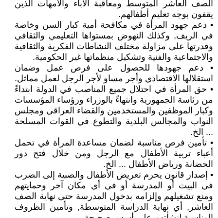
الصف العاشر المتوسط ومعاقبة الآباء والأمهات الذين
يقفون بوجه تعليم أطفالهم.
• دعم جهود المرأة في مكافحة أمية كبار السن وخاصة
في الريف, وكذلك النهوض بمستواها التعليمي والثقافي
وقدرتها على مزاولة مختلف النشاطات الفكرية والثقافية
والاجتماعية والفنية وتشكيل منظماتها غير الحكومية.
• دعم جهودها للحصول على فرص عمل وضمان
استقلالها الاقتصادي وأجر مساو لأجر الرجل لعمل مماثل.
• حق المرأة في احتلال جميع المناصب في الدولة ابتداءً
من رئاسة الجمهورية وانتهاءً بالوزراء ورؤساء المؤسسات
وكبار الموظفين والمستخدمين والقضاء العراقي ومجلس
النواب والمجالس البلدية والتطوع في القوات المسلحة
... الخ.
• تأمين فرص مناسبة لضمان مساعدة المرأة في تحمل
أعباء تربية الأطفال مع الرجل ومن خلال فتح دور
الحضانة ورياض الأطفال ... الخ.
• إصدار قانون يحرم تعريض الأطفال والصبية إلى الضرب
في البيت أو المدرسة أو في أي مكان آخر وحمايتهم
ومنع تشغيلهم وإلزامه بدخول المدرسة حتى نهاية الصف
العاشر, أي نهاية الدراسة المتوسطة, وتأمين الظروف
المناسبة لنشأتهم على أسس صحيحة.