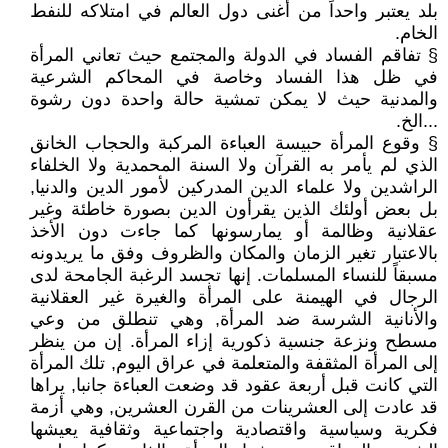
بلد يعتبر واحداً من أغنى دول العالم في امتلاكه للنفط
الخام.
§ تفاقم الفساد في الدولة والمجتمع حيث تعاني المرأة
في ظل هذا الفساد وخاصة في المحاكم الشرعية
والمدنية حيث لا يمكن تمشية حالة واحدة دون رشوة
...الخ.
§ وقوع المرأة حبيسة العباءة المركبة والحجاب الخانق
الذي لم يأمر به القرآن ولا السنة المحمدية ولا الخلفاء
الراشدين ولا علماء الدين المدركين لأمور الدين والدنيا,
بل بعض أولئك الذين يقرأون الدين بصورة خاطئة وغير
عقلانية وظالمة أو يمارسونها كما جاءت دون الأخذ
بالاعتبار تغير الزمان والمكان والظروف وفق ما يريدونه
مسبقاً للنساء المسلمات. إنها تجسد الرغبة الجامحة لدى
الرجال في الهيمنة على المرأة والغيرة غير العقلانية
والأنانية الشرسة ضد المرأة, وهي تنطلق من وعي
مسطح ونزعة جنسية ذكورية إزاء المرأة. إن من ينظر
إلى المرأة المثقفة والمتعلمة في عراق اليوم, تلك المرأة
التي كانت قبل أربعة عقود قد وضعت العباءة جانبا, يراها
قد عادت إلى العشرينات من القرن العشرين, وهي أزمة
فكرية وسياسية واقتصادية واجتماعية وثقافية يعيشها