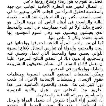
أفضل ما تقوم به هو إرضاء وإمتاع زوجها لا غير.
إن النضال لتغيير هذه النظرة الأحادية الجانب من جهة
والمغتصبة لحقوق المرأة من الجانب الآخر, وتغيير ما في
النفس, أصعب بكثير من القيام بثورة ضد القيم القديمة
البالية والراسخة في أذهان الناس. إن مهمة الرجال هو
الاقتناع بذلك أولاً ثم البدء بممارسته في البيت والمحيط
الذي يعيشون ويعملون فيه وفي عموم المجتمع, إنها
عملية معقدة ولكن لا مناص منها.
كما أن من واجب المرأة الواعية لحقوقها وواجباتها في
البيت والمجتمع والدولة أن تمارس النضال لإقناع النسوة
اللواتي يعملن معها والمحيط الذي تعمل وتعيش فيه
والمجتمع, إذ بدون ذلك لن تتحقق النتائج المرجوة. علينا
أن نعمل لإقناع النساء, كل النساء, بحقوقهن المشروعة
والعادلة وواجباتهن في المجتمع.
ويمكن لمنظمات المجتمع المدني النسوية ومنظمات
حقوق الإنسان والمنظمات الإنسانية الأخرى أن تلعب
دوراً كبيراً في هذا الصدد. والخطوة الأساسية على هذا
الطريق تبدأ بالتخلص من الجهل والأمية التعليمية
والسياسية, ومن ثم الثقافية والحضارية.
إن التغيير إزاء المرأة يفترض أن يشمل المرأة والرجل
في آن واحد, إذ بدون ذلك يصعب الوصول إلى مجتمع