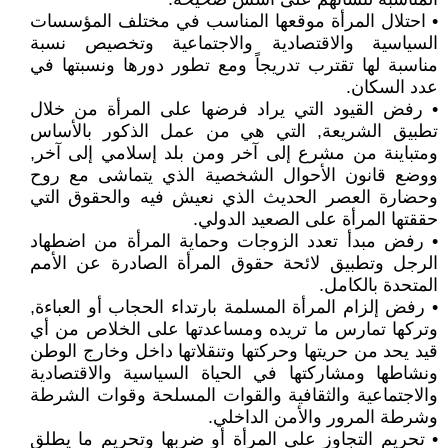
• احتلال المرأة موقعها المناسب في مختلف المؤسسات
السياسية والاقتصادية والاجتماعية وتخصيص نسبة
مناسبة لها تقترب تدريجاً ومع تطور دورها ونسبتها في
عدد السكان.
• رفض القيود التي يراد فرضها على المرأة من خلال
تطبيق الشريعة, التي هي من عمل الذكور بالأساس
ومتباينة من مشرع إلى آخر ومن بلد إسلامي إلى آخر,
ووضع قانون الأحوال الشخصية الذي يتماشى مع روح
وحضارة العصر الحديث الذي نعيش فيه والحقوق التي
حققتها المرأة على الصعيد الدولي.
• رفض مبدأ تعدد الزوجات وحماية المرأة من اضطهاد
الرجل وتطبيق لائحة حقوق المرأة الصادرة عن الأمم
المتحدة بالكامل.
• رفض إلزام المرأة المسلمة بارتداء الحجاب أو العباءة,
وتركها تمارس ما تريده ومساعدتها على الخلاص من أي
قيد يحد من حريتها وحركتها وتنقلاتها داخل وخارج الوطن
ونشاطها ومشاركتها في الحياة السياسية والاقتصادية
والاجتماعية والثقافية والقوات المسلحة وقوات الشرطة
وشرطة المرور والأمن الداخلي.
• تحريم التجاوز على المرأة أو ضربها وتحريم ما يطلق