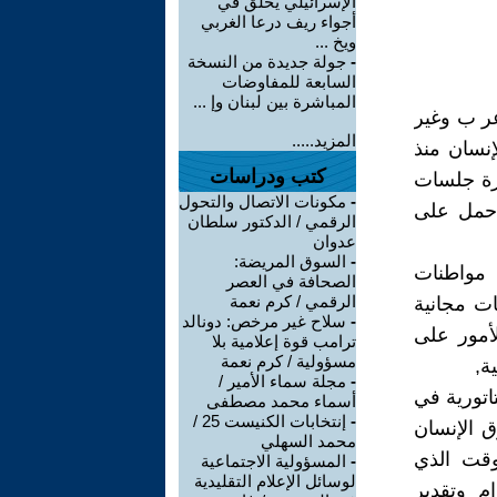
الإسرائيلي يحلق في
أجواء ريف درعا الغربي
ويخ ...
-
جولة جديدة من النسخة
السابعة للمفاوضات
المباشرة بين لبنان وإ ...
اطنين عر ب وغير
المزيد.....
نسان منذ
كتب ودراسات
هرة جلسات
-
مكونات الاتصال والتحول
ا حمل على
الرقمي / الدكتور سلطان
عدوان
-
السوق المريضة:
 مواطنات
الصحافة في العصر
الرقمي / كرم نعمة
ات مجانية
-
سلاح غير مرخص: دونالد
لأمور على
ترامب قوة إعلامية بلا
مسؤولية / كرم نعمة
ة,
-
مجلة سماء الأمير /
اتورية في
أسماء محمد مصطفى
-
إنتخابات الكنيست 25 /
ق الإنسان
محمد السهلي
وقت الذي
-
المسؤولية الاجتماعية
لوسائل الإعلام التقليدية
م وتقدير