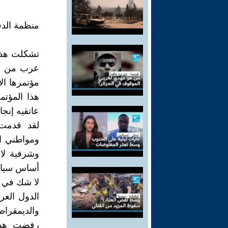
منظمة الدف
عرب من الد
مؤتمرها ال
هذا المؤتم
عاتقيه إنج
لقد قدمت 
ومواطني ال
وشرفية لا 
أساس سياس
لا شك في أ
الدول العر
والديمقرا
رفضت هذه 