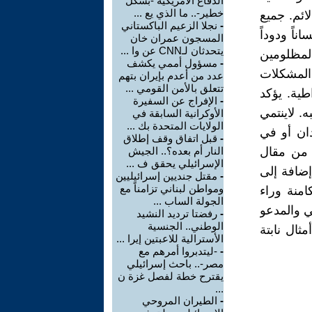
الدفاع الأمريكية -بشكل
خطير-.. ما الذي يع ...
ائم. جميع
-
نجلا الزعيم الباكستاني
اً ودوداً
المسجون عمران خان
يتحدثان لـCNN عن وا ...
المظلومين
-
مسؤول أممي يكشف
المشكلات
عدد من أعدم بإيران بتهم
تتعلق بالأمن القومي ...
ية. يؤكد
-
الإفراج عن السفيرة
 لاينتمي
الأوكرانية السابقة في
الولايات المتحدة بك ...
ان أو في
-
قبل اتفاق وقف إطلاق
 من مقال
النار أم بعده؟.. الجيش
الإسرائيلي يحقق ف ...
إضافة إلى
-
مقتل جنديين إسرائيليين
ومواطن لبناني تزامناً مع
امنة وراء
الجولة الساب ...
ي والمدعو
-
رفضتا ترديد النشيد
الوطني.. الجنسية
ثال نابتة
الأسترالية للاعبتين إيرا ...
-
-ليتدبروا أمرهم مع
مصر-.. باحث إسرائيلي
يقترح خطة لفصل غزة ن
...
-
الطيران المروحي