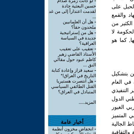
-
لو كانت زمرة صدام
حسين البعثية جادة
لحبل على
لقدمت اعتذاراً إلى من غد
اد والقمع
...
-
هل أن العلمانيين
الكثير من
ملحدون حقاً؟
حكومة لا
-
هل من إستراتيجية
جديدة في السياسة
ا, كما هو
العراقية؟
-
تعقيب على تعقيب
الأستاذ القاضي زهير
كاظم عبود حول مقالي
النق ...
-
سعيد قزاز وإعادة كتابة
ين بتشكيل
التاريخ في العراق!*
-
هل انتصرت هستيريا
 في العام
القتل الطائفي السياسي
ر التنفيذي
المتبادل في العراق؟
طني الدول
المزيد.....
بي الغيور
ي المتميز
أخبار عامة
ط الجالية
-
انخفاض مخزون أنظمة
 والثقافية