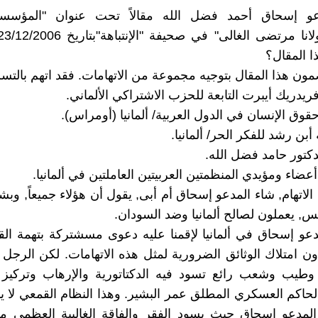
و إسحاق أحمد فضل الله مقالاً تحت عنوان "المؤسسه
 المقال؟
ن هذا المقال بتوجيه مجموعة من الاتهامات. فقد اتهم بالتس
الاتهام, شاء المدعو إسحاق أم أبى, يقول أن هؤلاء جميعاً, و
س, يعملون لصالح ألمانيا وضد السودان.
دعو إسحاق في ألمانيا لإقمنا عليه دعوى مسشتركة بتهمة ال
ون امتلاك الوثائق الضرورية لمثل هذه الاتهامات. لكن الرج
وطيب وشعب رائع تسود فيه الدكتاتورية والإرهاب وتركيز
الحاكم العسكري المطلق عمر البشير. وهذا النظام القمعي لا ينع
 المدعو إسحاق حيث يسود الفقر والفاقة الغالبية العظمى 