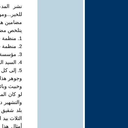
نشر المدع
مضامين هذا
يتلخص مضمو
1. منظمة فريدريك أيبرت التابعة للحزب الاشتراكي الألماني.
2. منظمة حقوق الإنسان في الدول العربية/ ألمانيا (أومراس).
3. مؤسسة أبن رشد للفكر الحر/ ألمانيا.
4. السيد الدكتور حامد فضل الله.
5. إلى كل أعضاء ومؤيدي المنظمتين العربيتين العاملتين في ألمانيا.
وجوهر هذا 
وخبيث وبائ
لو كان الم
والتشهير د
بلد شقيق 
الثلاث بيد 
أمثال هذا