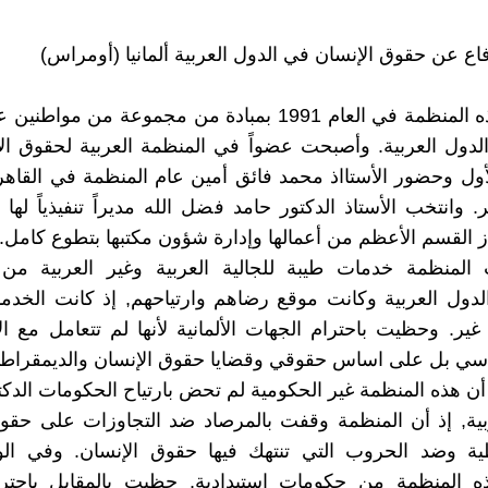
اع عن حقوق الإنسان في الدول العربية ألمانيا (أومراس)
تشكلت هذه المنظمة في العام 1991 بمبادة من مجموعة من مو
ول العربية. وأصبحت عضواً في المنظمة العربية لحقوق الإ
أول وحضور الأستااذ محمد فائق أمين عام المنظمة في القا
ر. وانتخب الأستاذ الدكتور حامد فضل الله مديراً تنفيذياً له
از القسم الأعظم من أعمالها وإدارة شؤون مكتبها بتطوع كامل.
المنظمة خدمات طيبة للجالية العربية وغير العربية من
دول العربية وكانت موقع رضاهم وارتياحهم, إذ كانت الخدم
غير. وحظيت باحترام الجهات الألمانية لأنها لم تتعامل مع ا
ي بل على اساس حقوقي وقضايا حقوق الإنسان والديمقراطي
ن هذه المنظمة غير الحكومية لم تحض بارتياح الحكومات الدكت
بية, إذ أن المنظمة وقفت بالمرصاد ضد التجاوزات على حقو
طية وضد الحروب التي تنتهك فيها حقوق الإنسان. وفي ال
المنظمة من حكومات استبدادية, حظيت بالمقابل باحترا