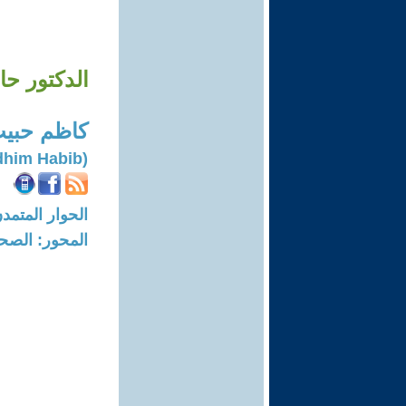
الدكتور ح
كاظم حبي
(Kadhim Habib)
الحوار المتمدن-العدد: 1810 - 07
المحور: الصحا