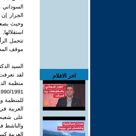
السوداني 
الجرار إن 
وحيث يصعب 
استقلالها
تتحمل الرأ
موقف المد
السيد الدك
لقد تعرفت 
اخر الافلام
منظمة الدف
للمنظمة وي
العربية في 
على شعبه و
والناشط في
العربية كبي