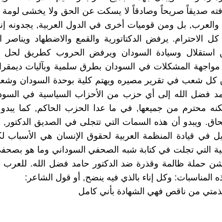
فته صديقاً صريحاً وصادقاً لا يسكت عن الحق ولا يخشى لومة ل
 والعرب, بل ومن قوميات أخرى في الدول العربية, يجدونه إنسان
كل الاحترام. يرفض الدكتاتورية والقمع والاضطهاد ويناصر 
 استقلال وسيادة السودان ويرفض الحروب كطريق لحل 
مواجهة المشكلات في السودان بطرق سلمية وبآليات ديمقراط
كل شعب في تقرير مصيره ويهتم كلية بوحدة السودان وشعبه.
امد فضل الله إلى أي حزب من الأحزاب السياسية في السود
كنه محترم من جميعها, في ما عدا الحزب الحاكم, كما يبدو
اق. ويبدو أن هذه السمات التي تتجلى في الصديق الدكتور, 
ل في قيادة المنظمة العربية لحقوق الإنسان هي الأسباب لك
ية التي تجلت في كتابة شبه الصحفي السوداني وما هو بصحف
ن حملة ظالمة وقذرة ضد الدكتور حامد فضل الله. للعرب أم
 المناسبات: وكل إناء بالذي فيه ينضح, أو قول الشاعر:
مذمتي من ناقص فهي الشهادة بأني كامل