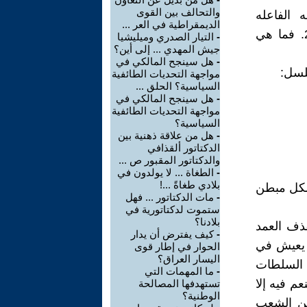
والتحالف بين القوى
 الفاعله
الديمقراطية في العر ...
للخير...ومولانا مرتضى الغالى" في صحيفة "الإنتباهة"بتاريخ 23/12/2006. فما هي
-
التيار الصدري وميليشيا
جيش المهدي ... إلى أين؟
-
هل سينجح المالكي في
لسل:
مواجهة التحديات الطائفية
السياسية؟ الحلق ...
-
هل سينجح المالكي في
مواجهة التحديات الطائفية
السياسية؟
-
هل من علاقة ذهنية بين
الدكتاتور ألقذافي
والدكتاتور المقبور ص ...
-
الطغاة ... لا يولدون في
بلادي طغاةً ...!
بشكل مبطن
-
مات الدكتاتور ... فهل
ستموت لدكتاتورية في
بلادنا؟
قذف العمد
-
كيف يفترض أن يدار
ل يعيش في
الحوار في إطار قوى
اليسار العراق؟
 السلطات
-
ما المهمات التي
م فيه إلا
تستهدفها المصالحة
الوطنية؟
من الشعب