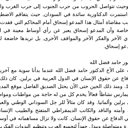
وحيث تتواصل الحروب من حرب الجنوب إلى حرب الغرب وا
استمرت الدكتاورية سائدة في السودان, حيث يتفاقم الاضطه
مقاضاة أمثال هذا المدعو إسحاق أمام المحاكم التي فقدت 
, خاصة وأن المدعو إسحاق يعبر عن رأي أوساط معينة في ال
ي الآخر والفكر الآخر والمواقف الأخرى, بل تريدها خاضعة له
عو إسحاق.
تور حامد فضل الله
على الأخ الدكتور حامد فضل الله عندما بدأنا سوية مع آخر
اع عن حقوق الإنسان في الدول العربية في برلين. كان ذلك
1990/1991. ومنذ ذلك الحين حتى الآن يحتل الصديق الفاضل موقع المدي
مارس نشاطاً فعالاً يخدم كل من له حاجة من مواطنات وموا
برلين وألمانيا. وقد كان مثالاً للر جل السوداني الوطني والعر
أمته والناقد والكاتب الديمقراطي المتفتح والطبيب الإنسان
 الدفاع عن حقوق الإنسان. كانت ولا تزال مساهماته في أوسا
رة ومتواصلة ويبذل جهداً لتجميع العرب وتنظيم الندوات الفكرية