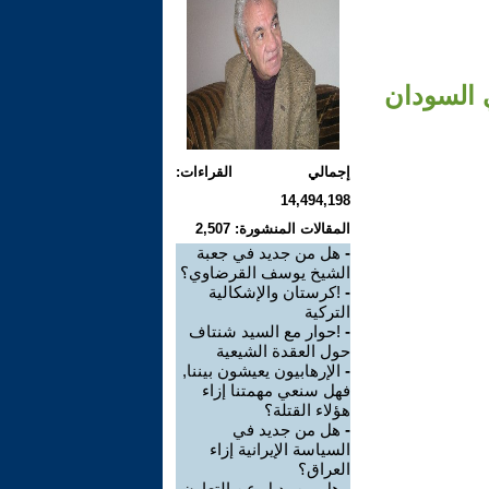
 السودان
إجمالي القراءات:
14,494,198
المقالات المنشورة: 2,507
-
هل من جديد في جعبة
الشيخ يوسف القرضاوي؟
-
!كرستان والإشكالية
التركية
-
!حوار مع السيد شنتاف
حول العقدة الشيعية
-
الإرهابيون يعيشون بيننا,
فهل سنعي مهمتنا إزاء
هؤلاء القتلة؟
-
هل من جديد في
السياسة الإيرانية إزاء
العراق؟
-
هل من بديل عن التعاون