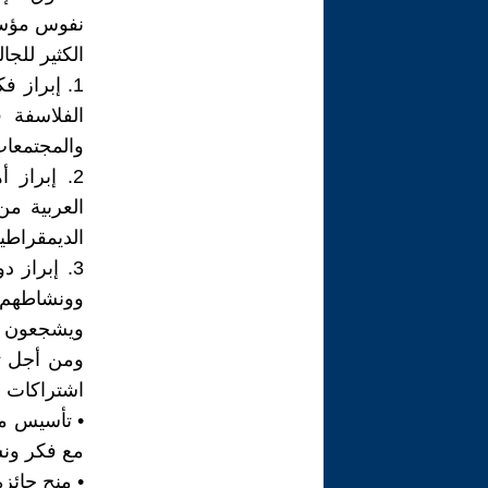
نفوس مؤسس
الكثير للجا
1. إبراز ف
الفلاسفة 
والمجتمعات
2. إبراز 
العربية من
الديمقراطية
3. إبراز 
وونشاطهم 
ويشجعون عل
ومن أجل تح
اشتراكات و
• تأسيس مو
مع فكر ون
• منح جائزة