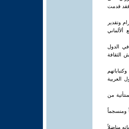
فقد قدمت
رام وتقدير
ألألماني
 في الدول
ش الثقافة
كتباباتهم
 العربية
نتأتية من
 ومنسجماً
ه مناضلاً