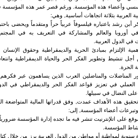
ي وأعضاء هذه المؤسسة. ورغم قصر عمر هذه المؤسسة 
لية العربية بثلاثة اتجاهات أساسية, وهي:
كر أبن رشد باعتباره فيلسوفاً عربياً حراً ومتقدماً ويحضى باحت
في أوروبا والعالم والمشاركة في التعريف به في المجتمع 
 في الدول العربية.
أهمية الإلتزام بمبادئ الحرية والديمقراطية وحقوق الإنسان
 أجل تنشيط وتطوير الفكر الحر والحياة الديمقراطية وانتعا
 الحرة.
دور المناضلات والمناضلين العرب الذين يساهمون عبر فكرهم و
العملي في تعزيز قواعد الفكر الحر والديمقراطي في الدول
ى النضال في سبيلها.
قيق هذه الأهداف عمدت, وفق قدراتها المالية المتواضعة الم
تبرعات أعضاء المؤسسة, إلى:
قع على اتلإنترنيت تنشر فيه ما تجده إدارة المؤسسة ضرورياً
شاط المؤسسة.
 سنوية لمواطنة أو مواطن من الدول العربية برز من خلال كتابات