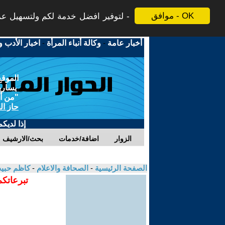
موافق - OK
لتوفير افضل خدمة لكم ولتسهيل عملي
أخبار عامة
-
وكالة أنباء المرأة
-
اخبار الأدب و
الموقع
يسارية
"من أج
حاز ال
إذا لديك
الزوار
اضافة/خدمات
بحث/الارشيف
الصفحة الرئيسية
-
الصحافة والاعلام
-
كاظم حبي
تبرعاتكم