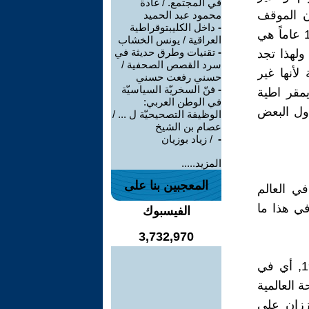
في المجتمع. / غادة
ن الموقف
محمود عبد الحميد
-
داخل الكليبتوقراطية
الثابت للمنظمة وقيادتها في الدفاع عن حقوق الإنسان منذ ما يزيد عن 15 عاماً هي
العراقية / يونس الخشاب
-
تقنيات وطرق حديثة في
ولهذا تجد
سرد القصص الصحفية /
لأنها غير
حسني رفعت حسني
-
فنّ السخريّة السياسيّة
مقر اطية
في الوطن العربي:
ول البعض
الوظيفة التصحيحيّة ل ... /
عصام بن الشيخ
-
‏ / زياد بوزيان
المزيد.....
المعجبين بنا على
ي العالم
ي هذا ما
الفيسبوك
3,732,970
تشكلت هذه المنظمة في العاشر من شهر كانون الأول من العام 1998, أي في
ي الذكرى 50 لصدور اللائحة العالمية
ززان على