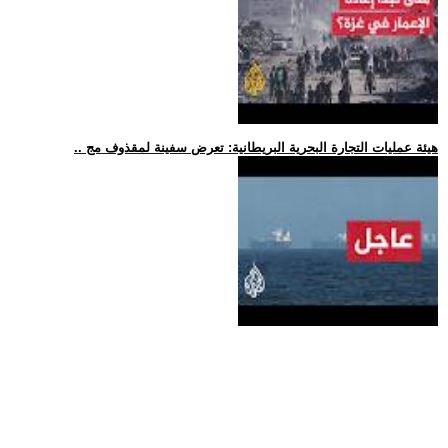
.. هيئة عمليات التجارة البحرية البريطانية: تعرض سفينة لمقذوف مج