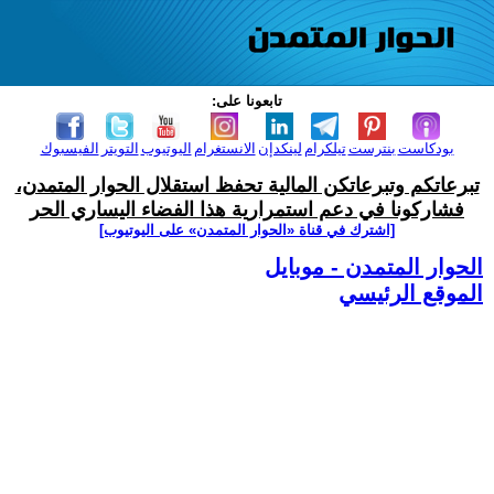
تابعونا على:
بودكاست
بنترست
تيلكرام
لينكدإن
الانستغرام
اليوتيوب
التويتر
الفيسبوك
تبرعاتكم وتبرعاتكن المالية تحفظ استقلال الحوار المتمدن،
فشاركونا في دعم استمرارية هذا الفضاء اليساري الحر
[اشترك في قناة ‫«الحوار المتمدن» على اليوتيوب]
الحوار المتمدن - موبايل
الموقع الرئيسي