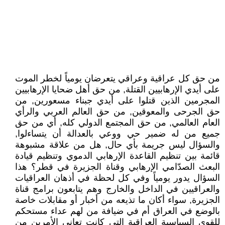
من حق كل عراقية وعراقي يتعرضان يومياً لخطر الموت
على أيدي الإرهابيين القتلة, من حق أهل ضحايا الإرهابيين
المجرمين الذين قتلوا على أيدي جبناء مسعورين, من
حق الجرحى والمعوقين, من حق العالم العربي والرأي
العام العالمي, من حق المجتمع الدولي كله, أي من حق
جميع من له ضمير حي ووعي بالعدالة أن يتساءلوا,
والسؤال ليس جريمة بأي حال, هل من علاقة مشبوهة
قائمة بين تنظيم القاعدة الإرهابي الدموي وتنظيم قيادة
البعث الصدّامي الإرهابي وقناة الجزيرة في قطر؟ هذا
السؤال يدور يومياً وفي كل لحظة في أذهان العراقيات
والعراقيين في الداخل والخارج وهم يتابعون برامج قناة
الجزيرة, سواء أكان ما تذيعه من أخبار أو مقابلات خاصة
بالوضع في العراق أم في ضيافة من لهم عداء مستحكم
للقوى السياسية العراقية التي كانت تعاني الأمرين من