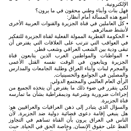
الإلكترونية.
فهل بنات وأبناء وطني محقون في ما يرون؟
أضع هذه المسألة أمام أنظار:
• كل العاملين في قناة الجزيرة والقنوات العربية الأخرى
لأنشط ضمائرهم,
• الحكومة القطرية الممولة الفعلية لقناة الجزيرة للتفكير
في العواقب التي تترتب على العلاقات التي يفترض أن
تبقى ودية بين الشعب العراقي وشعب قطر,
• المواطنات والمواطنين العرب الذين يتابعون قناة
الجزيرة ويتابعون في الوقت نفسه القتل الأعمى
والمجرم لبنات وأبناء العراق وطلبة الجامعات والمدارس
والمصلين في الجوامع والحسينيات,
الرأي العام العالمي والمجتمع الدولي,
لكي يتقرر في ضوء ذلك ما يفترض أن يتخذه الجميع من
إجراءات ضرورية وشرعية وديمقراطية بشأن ما تمارسه
قناة الجزيرة.
والسؤال الذي يتبادر إلى ذهن العراقيات والعراقيين هو:
هل ينبغي إقامة دعوى قضائية دولية ضد الجزيرة, لأن
الناس في العراق يرون بأن القناة تساهم في التجاوز
الفظ على حقوق الإنسان, وخاصة الحق في الحياة, حيث