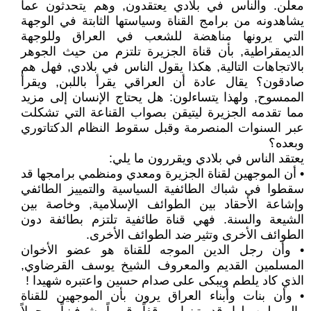
معلن. والناس في بلادي يعتقدون, وهم يتحدثون عما
يشاهدونه من برامج القناة وسياستها الثابتة في الوجهة
التي يرونها مناهضة للشعب في العراق وللوجهة
الديمقراطية, بأن قناة الجزيرة تلتزم من حيث الجوهر
بالاتجاهات التالية, هكذا يقول الناس في بلادي, فهل هم
صادقون؟ يقال عادة أن العراقي يقرأ باللبن, ويقرأ
الممسوح, ولهذا يتساءلون: هل يحتاج الإنسان إلى مزيد
مما تقدمه الجزيرة ليتيقن بصواب القناعة التي تشكلت
عبر السنوات المنصرمة وقبل سقوط النظام الدكتاتوري
وبعده؟
يعتقد الناس في بلادي ويقررون ما يلي:
• أن الموجهين لقناة الجزيرة ومعدي ومنظمي برامجها قد
سقطوا في شباك الطائفية السياسية والتمييز الطائفي
وإشاعة الأحقاد بين الطوائف الإسلامية, وخاصة بين
الشيعة والسنة. فهي قناة طائفية تلتزم بطائفة دون
الطوائف الأخرى وتثير ضد الطوائف الأخرى.
• وأن رجل الدين الموجه للقناة هو عضو الأخوان
المسلمين القديم والمعروف الشيخ يوسف القرضاوي,
الذي كاد يلطم ويبكى على صدام حسين واعتبره شهيدا !
• وأن بنات وأبناء العراق يرون بأن الموجهين للقناة