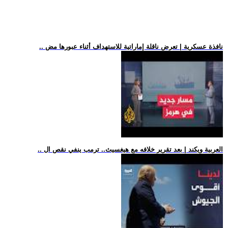
.. نافذة عسكرية | تعرض ناقلة إماراتية للاستهداف أثناء عبورها مض
.. العربية ويكند | بعد تقرير خلافه مع هيغسيث.. ترمب ينفي نقص ال