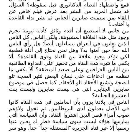
قمع واضطهاد النظام الدكتاتوري قبل سقوطه؟ السؤال
قد شمل المزيد من البشر بعد عرض فيلم خاص عن
اللقاء بمن سنميت صابرين الجنابي ثم نشر نداء القاعدة
يا أختاه...!
من جانبي لا أستطيع أن أقدم وثائق كأدلة ثبوتية تجزم
وجود مثل هذه العلاقة المشبوهة. ولكن الناس, كل الناس
الذين يعانون في العراق يتساءلون أيضاً: هل رأي الناس
الله حقاً حين آمنوا به؟ وهل نحن نحتاج إلى أدلة قطعية
لكي نؤكد وجود علاقة بين القناة وقوى القاعدة؟, ألا
يكفي ما تثيره هذه القناة من تحفيز على العداوة الطائفية
بين الناس العراقيين وعلى صعيد المنطقة؟ ألا يكفي ما
تنظمه من ادعاءات على لسان البعض لتثير الضجة تلو
الضجة وتشيع الأحقاد تلو الأحقاد, كما حصل في موضوع
صابرين الجنابي, التي هي ليست صابرين وليست بنت
العشيرة الجنابية؟
الناس في بلادنا يرون بأن العاملين في هذه القناة كانوا
في الأصل يعملون لدى البريطانيين, ثم تحول ولاؤهم
صوب أمراء قطر الذين اشتروا القناة, وأن السياسة التي
يمارسها هؤلاء ليست سوى سياسة قطر لم يعلن عنها
رسمياً إلا عبر قناة الجزيرة "المستقلة جداً" جداً, وهو سر