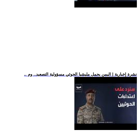
.. نشرة إخبارية | اليمن يحمل مليشيا الحوثي مسؤولية التصعيد.. وم