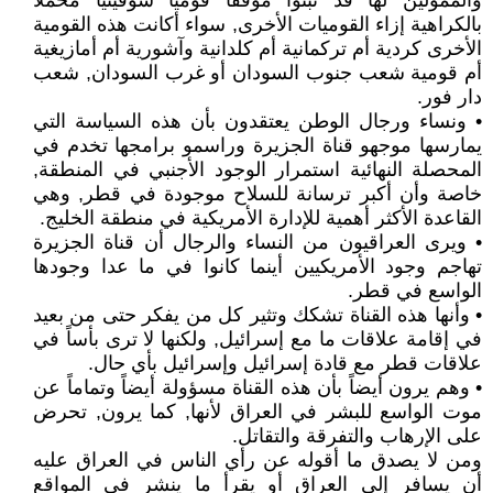
والممولين لها قد تبنوا موقفاً قومياً شوفينياً محملاً
بالكراهية إزاء القوميات الأخرى, سواء أكانت هذه القومية
الأخرى كردية أم تركمانية أم كلدانية وآشورية أم أمازيغية
أم قومية شعب جنوب السودان أو غرب السودان, شعب
دار فور.
• ونساء ورجال الوطن يعتقدون بأن هذه السياسة التي
يمارسها موجهو قناة الجزيرة وراسمو برامجها تخدم في
المحصلة النهائية استمرار الوجود الأجنبي في المنطقة,
خاصة وأن أكبر ترسانة للسلاح موجودة في قطر, وهي
القاعدة الأكثر أهمية للإدارة الأمريكية في منطقة الخليج.
• ويرى العراقيون من النساء والرجال أن قناة الجزيرة
تهاجم وجود الأمريكيين أينما كانوا في ما عدا وجودها
الواسع في قطر.
• وأنها هذه القناة تشكك وتثير كل من يفكر حتى من بعيد
في إقامة علاقات ما مع إسرائيل, ولكنها لا ترى بأساً في
علاقات قطر مع قادة إسرائيل وإسرائيل بأي حال.
• وهم يرون أيضاً بأن هذه القناة مسؤولة أيضاً وتماماً عن
موت الواسع للبشر في العراق لأنها, كما يرون, تحرض
على الإرهاب والتفرقة والتقاتل.
ومن لا يصدق ما أقوله عن رأي الناس في العراق عليه
أن يسافر إلى العراق أو يقرأ ما ينشر في المواقع