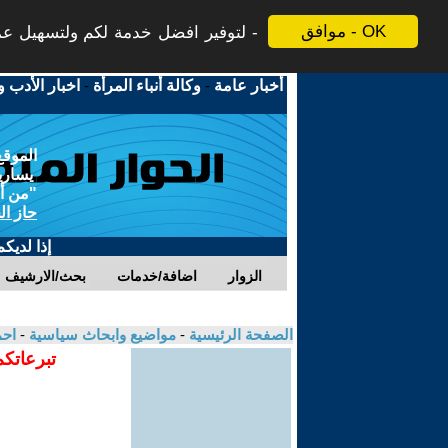
موافق - OK
لتوفير افضل خدمة لكم ولتسهيل عملي
أخبار عامة
-
وكالة أنباء المرأة
-
اخبار الأدب و
الموقع
يسارية
"من أج
حاز ال
إذا لديك
الزوار
اضافة/خدمات
بحث/الارشيف
الصفحة الرئيسية
-
مواضيع وابحاث سياسية
-
احم
تبرعاتكم