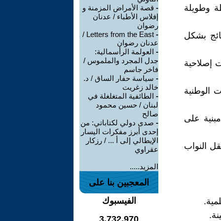
ة وطويلة
-
قصة الأمراض المزمنة و
إفلاس الأطباء / عدنان
رضوان
Letters from the East /
-
تائج بشكل
عدنان رضوان
-
العولمة الرأسمالية:
جدل المجرد والملموس /
ت إصلاحية
فاخر جاسم
-
سياسة حفار الساق / د.
خالد زغريت
ت الوطنية
-
الطائفية المتغلغلة في
لبنان / حسين محمود
صالح
مبنية على
-
صدى دولي لكتاباتي: من
إحدى أبرز مفكرات اليسار
الإيطالي إلى أ ... / رزكار
قل النواب
عقراوي
المزيد.....
المعجبين بنا على
الفيسبوك
مية.
ة.
3,732,970