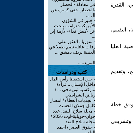
، القدرة
في معادلة -الحصار
بالحصار- حتى كسره عن
ال ...
-
خبير في الشؤون
الأمريكية: ترامب يبحث
 التقييم،
عن -كبش فداء- لأزمة إير
...
-
سوريا.. العثور على
ة العليا
رفات عائلة تضم طفلا في
العتيبة بريف دمشق ...
المزيد.....
، وتقديم
كتب ودراسات
-
حين استيقظ رأس المال
داخل الإنسان .. قراءة
ماركسية ثورية في ... /
رياض الشرايطي
-
ابجديات العطاء / انتصار
ة وفق خطة
كامل جفلان الخشت
-
مجلة سلاح النقد، عدد
جوان-جويلية-اوت 2026 /
 وتشريعي
مجلة سلاح النقد
-
حقوق العصر / أحمد
التاوتي