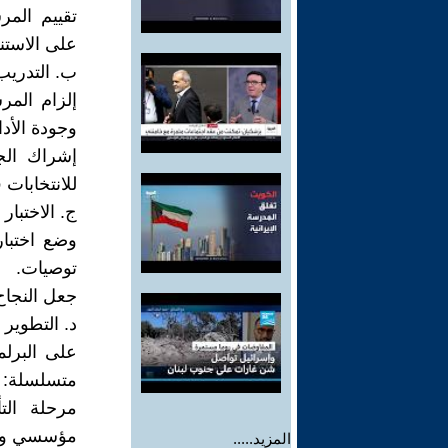
تقييم المر
على الاستنت
ب. التدريب
إلزام المر
وجودة الأدا
إشراك الج
للانتخابات 
ج. الاختبار
وضع اختبا
توصيات.
جعل النجاح 
د. التطوير 
على البرلم
متسلسلة:
مرحلة الت
مؤسسي وفهم
المزيد.....