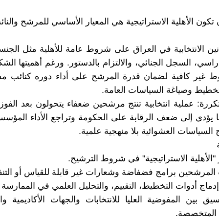
تكون الأهلية الاستراتيجية هي المعيار الأساسي للمرشح والنائ
انين الانتخابية في العراق على شروط عامة للأهلية مثل الجنسي
اسي، السجل الجنائي، والالتزام بالدستور. ورغم أهميتها الشكلي
ط غير كافية لضمان قدرة المرشح على أداء دوره كنائب 
لتخطيط وصياغة السياسات العامة.
متكررة: عملية انتخابية تنتج مرشحين ضعفاء يتحولون بعد الفوز
 يؤدي إلى ضعف الرقابة على الحكومة وتراجع الأداء المؤسس
ج السياسات العشوائية بلا منهجية علمية.
 "الأهلية الاستراتيجية" في شروط الترشيح.
لمرشحين برامج فضفاضة وشعارات غير قابلة للقياس أو التنفي
ماج أدوات التخطيط، التقييم، والتحليل العلمي في الممارسة ال
ق بين المفوضية العليا للانتخابات والجهات الأكاديمية وا
 المتخصصة.