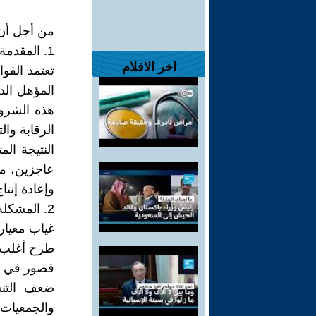
من أجل أن 
1. المقدمة
اخر الافلام
تعتمد القو
المؤهل الدر
هذه الشرو
الرقابة وا
النتيجة ال
عاجزين، ما
وإعادة إنتا
2. المشكلة
غياب معيار
طرح أغلب ا
قصور في إد
ضعف التنسي
والجمعيات