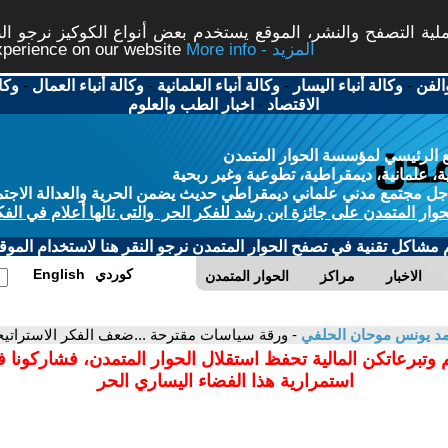
ة التصفح والنشر، الموقع يستخدم بعض أنواع الكوكيز نرجو النق
More info - المزيد
experience on our website
الفن
-
وكالة أنباء اليسار
-
وكالة أنباء العلمانية
-
وكالة أنباء العمال
-
وكا
الاقتصاد
-
اخبار الطب والعلوم
 الرئيسي لمؤسسة الحوار المتمدن
، علمانية، ديمقراطية، تطوعية وغير ربحية
ل مجتمع مدني علماني ديمقراطي حديث يضمن الحرية والعدالة الاجتم
حوار المتمدن على جائزة ابن رشد للفكر الحر والتى نالها أعلام في الفك
م مشاكل تقنية في تصفح الحوار المتمدن نرجو النقر هنا لاستخدام الموقع
كوردي
English
الاخبار
مراكز
الحوار المتمدن
د يونس موحان الحلفي
- ورقة سياسات مقترحة ...ضعف الفكر الاستراتيجي لل
 وتبرعاتكن المالية تحفظ استقلال الحوار المتمدن، فشاركونا 
استمرارية هذا الفضاء اليساري الحر