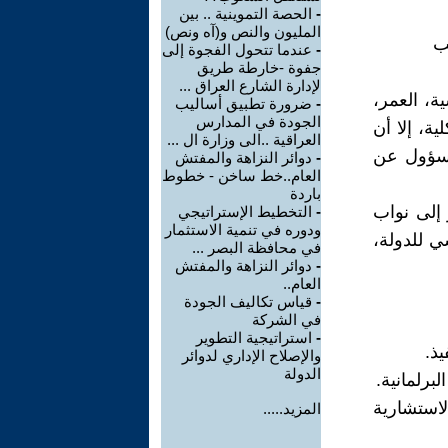
-
الحصة التموينية .. بين
المليون والنص و(آه ونص)
ب
-
عندما تتحول الفجوة إلى
جفوة -خارطة طريق
لإدارة الشارع العراق ...
ة، العمر،
-
ضرورة تطبيق أساليب
الجودة في المدارس
ة، إلا أن
العراقية ..الى وزارة ال ...
مسؤول عن
-
دوائر النزاهة والمفتش
العام..خط ساخن - خطوط
باردة
 إلى نواب
-
التخطيط الإستراتيجي
ودوره في تنمية الاستثمار
ي للدولة،
في محافظة البصر ...
-
دوائر النزاهة والمفتش
العام..
-
قياس تكاليف الجودة
في الشركة
-
استراتيجية التطوير
ذ.
والإصلاح الإداري لدوائر
الدولة
برلمانية.
لاستشارية
المزيد.....