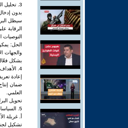
3. تحليل الوضع
بدون إدخال
سيظل البرل
الرقابة عل
التوصيات ا
الحل: يمكن
والجهات ال
بشكل فعّال
4. الأهداف
إعادة تعري
ضمان إنتاج
العلمي.
تحويل البر
5. السياسات المقترحة
أ. غربلة ال
تشكيل لجنة