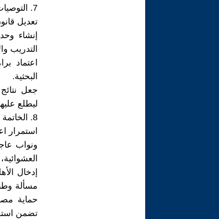
7. التوصيات العملية
تعديل قانون
إنشاء وحدة
التدريب وال
اعتماد برا
البحثية.
جعل نتائج 
ليطلع عليها
8. الخاتمة
استمرار اع
ونواب عاج
العشوائية، 
إدخال الأهل
مسألة وطني
حماية مصا
تضمن استقر