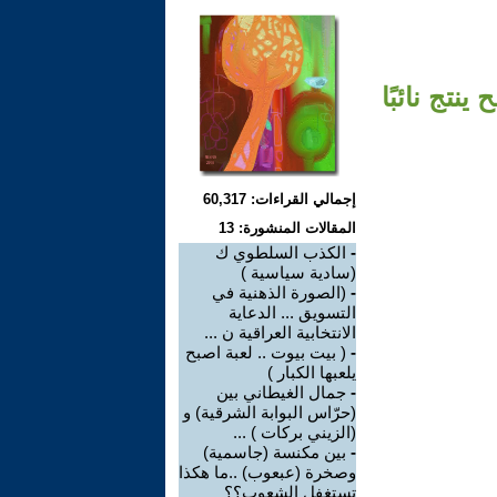
تج نائبًا
إجمالي القراءات: 60,317
المقالات المنشورة: 13
-
الكذب السلطوي ك
(سادية سياسية )‏
-
(الصورة الذهنية في
التسويق ... الدعاية
الانتخابية العراقية ن ...
-
( بيت بيوت .. لعبة اصبح
يلعبها الكبار )
-
جمال الغيطاني بين
(حرّاس البوابة الشرقية) و
(الزيني بركات ) ...
-
بين مكنسة (جاسمية)
وصخرة (عبعوب) ..ما هكذا
تستغفل الشعوب؟؟