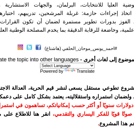
ضية العليا للانتخابات، البرلمان، والجهات الاستشارية و
تخاذ إجراءات حازمة: غربلة المرشحين، تدريبهم، اختبارهم
د الفوز بدورات تطوير مستمرة لضمان أن تكون القرارات ال
مية، وخاضعة للرقابة الدقيقة بما يخدم المصلحة الوطنية العليا
#احمد_يونس_موحان_الحلفي (هاشتاغ)
موضوع إلى لغات أخرى -
ate the topic into other languages
Powered by
Translate
شروع تطوعي مستقل يسعى لنشر قيم الحرية، العدالة الاجتم
. ولضمان استمراره واستقلاليته، يعتمد بشكل كامل على دعمك
دعمكم بمبلغ 10 دولارات سنويًا أو أكثر حسب إمكانياتكم، تساهمون في استم
وتًا قويًا للفكر اليساري والتقدمي
،
انقر هنا للاطلاع على 
م هذا المشروع
.