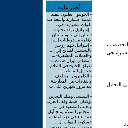
أخبار عامة
-
الحوثيون يعلنون تنفيذ
عملية عسكرية واسعة ضد
-قوات سعودية- في ...
-
إسرائيل توقف فتيات
تسللن إلى جنوب لبنان
لإقامة مستوطنات إسرا ...
التخصصية،
-
إسرائيل تتهم زوجين
بالتجسس لصالح إيران..
استراتيجي
و-العملات المشفرة- ...
-
مصادر: إيران هددت بـ-
إغراق الخليج في الظلام-
وتحويل المنطقة ...
-
الكاميرون.. مخاوف
وانتقادات من المعارضة
ى التحليل
بعد مرور شهرين على ت
...
-
السيسي وملك البحرين
يؤكدان أهمية وقف الحرب
وتجنب التصعيد في ...
-
مجلس السلام يمنح أول
عقد بناء في غزة لقاعدة
عسكرية للقوات ال ...
ة.
-
يحيى سريع: مستمرون