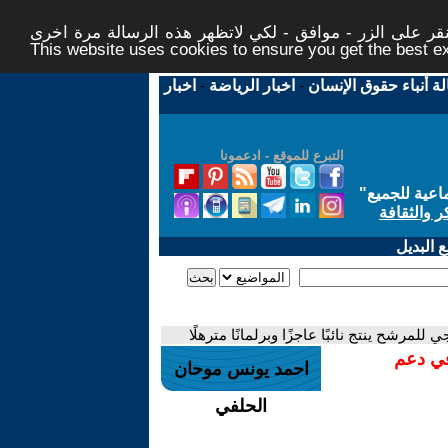
ر على الزر - موافق - لكي لاتظهر هذه الرسالة مرة اخرى -
This website uses cookies to ensure you get the best 
لة أنباء حقوق الإنسان
-
اخبار الرياضة
-
اخبار
التبرع للموقع - ادعمونا
اعية للجميع
"
ر والثقافة
 البديل
مرشح ينتج نائبًا عاجزًا وبرلمانًا مترهلًا
في دعم
احمد يونس موحان
الحلفي