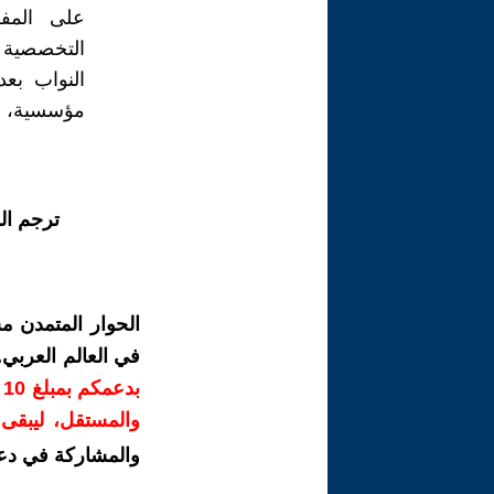
على المفو
التخصصية ا
النواب بع
مؤسسية، عل
ترجم ال
الحوار المتمدن م
في العالم العربي
ب
والمستقل، ليبقى ص
والمشاركة في دع