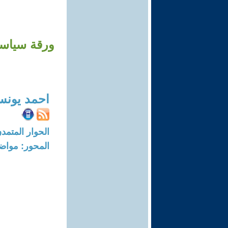
ورقة سياسات
احمد يونس
الحوار المتمدن-العدد: 8506 - 25
المحور: مواض