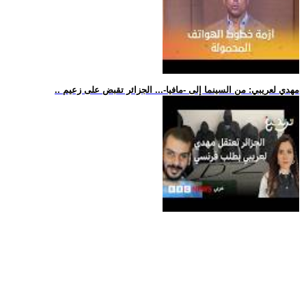
.. مهدي لعريبي: من السينما إلى -مافيا-... الجزائر تقبض على زعيم