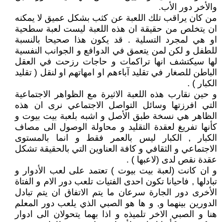
والأخر دور الأب.
من كان يراقب تلك اللعبة عن كثب بشكل عميق لا يمكنه
ان يتخلص من حقيقة ان هذه اللعبة ليست لعبة سطحية
او هي لمجرد التسلية . قد يكون هذا صحيحا بالنسبة
للطفل و لكن لمن يتعمق في الدوافع و الجوانب النفسية
لها سيكتشف انها تراكمات و حاجات رزحت في العقل
الباطن للصغار في تقليد آباءهم او امهاتهم او لنقل ( تقليد
الكبار ) .
و حين نقارب هذه اللعبة الاثيرة مع الظواهر الاجتماعية
التي افرزتها وسائل التواصل الاجتماعي نرى ان هذه
الظاهر هي نسخة طبق الأصل و اشبه بلعبة بيت بيوت و
كأنها تفريغ لعقدة التقليد و محاولة الوصول الى مصاف
الكبار , الكبار ليس بالعمر فقط و انما بالمستوى
الاجتماعي و الثقافي و كافة العناوين التي بالحقيقة تشكل
عقدة نقص لدى (لاعبها ) .
و ان كانت (لعبة بيت بيوت ) تعتمد على لعب الأدوار و
تبادلها , فاحيانا تكون احدى الفتيات تلعب دور الام و الفتاة
الأخرى دور الجارة سرعان ما يتم الاتفاق ان يتم تبادل
الدورين بينهما و, و ها هو الصبي الذي يلعب دور المعلم
هنا و الصبي الاخر تلميذه و اذا بهما يتحولان الى ادوار