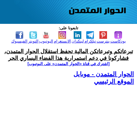
تابعونا على:
بودكاست
بنترست
تيلكرام
لينكدإن
الانستغرام
اليوتيوب
التويتر
الفيسبوك
تبرعاتكم وتبرعاتكن المالية تحفظ استقلال الحوار المتمدن،
فشاركونا في دعم استمرارية هذا الفضاء اليساري الحر
[اشترك في قناة ‫«الحوار المتمدن» على اليوتيوب]
الحوار المتمدن - موبايل
الموقع الرئيسي