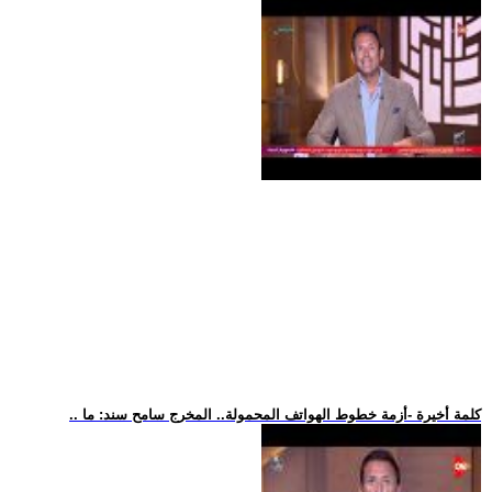
.. كلمة أخيرة -أزمة خطوط الهواتف المحمولة.. المخرج سامح سند: ما