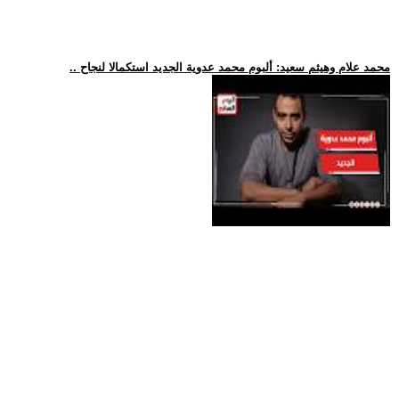
.. محمد علام وهيثم سعيد: ألبوم محمد عدوية الجديد استكمالا لنجاح