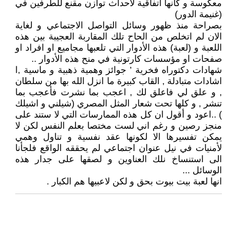
معكوسة و كأنها اتفاقية لأحداث توازن مقنع للطرفين في
(غنيمة الدور)
بصراحة منذ ظهور وسائل التواصل الاجتماعي و لغاية
الان لم اتخلص من الحاح تلك المقاربة العجيبة بين هذه
اللعبة و (لعبة) هذه الأدوار التي تلعبها مجاميع او افراد او
صفحات او مؤسسات كارتونية في منح هذه الأدوار ..
شهادات دكتوراه فخرية ’ جوائز وهمية ذهبية و ماسية ,ا
اشادات متبادلة , القاب كبيرة ما انزل الله بها من سلطان
, و علق لي فاعلق لك , اعجب بما نشرت فأعجب بما
تنشر , و كلها تحت شعار المثل المصري (شيلني و اشيلك
) ..اعود و أقول ان كل هذه الممارسات التي لا ستند على
منجز رصين و رغم اني لست مختصا بعلم النفس لكن لا
يمكن تفسيرها الا لكونها عقد نفسية و تناول وهمي
لأمنيات في نيل عنوان اجتماعي لم يحققه الواقع فلجأنا
الى استنساخ نلك العناوين و لصقها على جدار هذه
الوسائل ...
انها لعبة بيت بيوت بحق و لكن لاعبيها هم الكبار .