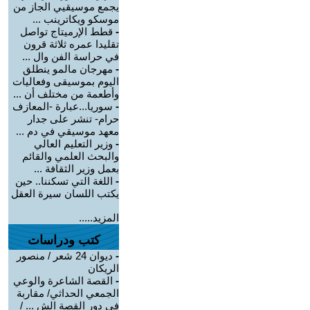
يجمع موسيقيي الجاز من
موسكو ويكاترينب ...
-
قطط الإرميتاج تواصل
تقليدا عمره ثلاثة قرون
في حراسة الفن وال ...
-
مهرجان مالمو ينطلق
اليوم بموسيقى وفعاليات
وأطعمة من مختلف أن ...
-
سوريا...عبارة -المعازف
حرام- تنشر على جدار
معهد موسيقي في دم ...
-
وزير التعليم العالي
والبحث العلمي والقائم
بعمل وزير الثقافة ...
-
اللغة التي تسكننا.. حين
يكتب اللسان سيرة العقل
المزيد.....
كتب ودراسات
-
ديوان 24 شعر / منصور
الريكان
-
القصة الشاعرة والوعي
الجمعي الحداثي/ مقاربة
في دور القصة الش ... /