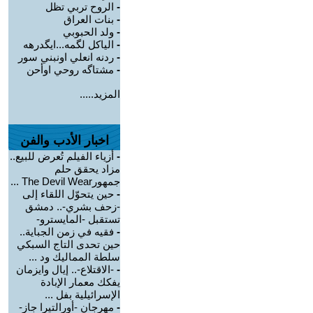
-
الروح تربي تظل
-
بنات العراق
-
ولد الحبوبي
-
الياكل لگمه...ايگدرهه
-
ردنه انعلي اونبني سور
-
مشتاگه روحي اوأحن
المزيد.....
اخبار الأدب والفن
-
أزياء الفيلم تُعرض للبيع..
مزاد يحقق حلم
جمهورThe Devil Wear ...
-
حين يتحوّل اللقاء إلى
-زحف بشري-.. دمشق
تستقبل -المايسترو-
-
فقيه في زمن الجباية..
حين تحدى التاج السبكي
سلطة المماليك ود ...
-
-الاقتلاع-.. إيال وايزمان
يفكك معمار الإبادة
الإسرائيلية بفل ...
-
مهرجان -أورالتيرا جاز-