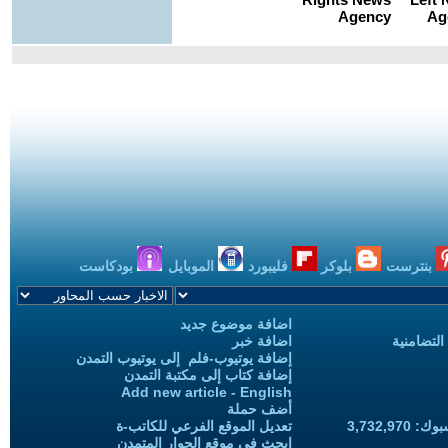
بنترست
بلوكر
فليبورد
الموبايل
بودكاست
اضافة موضوع جديد
التضامنية
اضافة خبر
إضافة يوتيوب-فلم إلى يوتيوب التمدن
إضافة كتاب إلى مكتبة التمدن
Add new article - English
أضف حملة
3,732,97
تعديل الموقع الفرعي للكاتب-ة
ابحث في موقع الحوار المتمدن