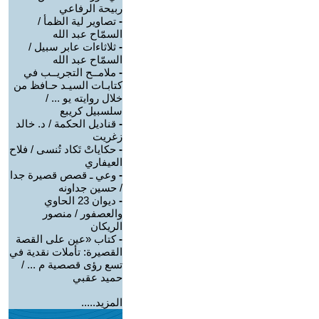
ربيحة الرفاعي
-
تصاوير لية الظمأ /
السمّاح عبد الله
-
ثلاثاءات عابر سبيل /
السمّاح عبد الله
-
ملامــح التجريــب في
كتابـات السيـد حـافظ من
خلال روايته يو ... /
سلسبيل كريبع
-
قناديل الحكمة / د. خالد
زغريت
-
حكاياتْ تَكاد تُنسى / فلاح
العيفاري
-
وعي ـ قصص قصيرة جدا
/ حسين جداونه
-
ديوان 23 الحاوي
والعصفور / منصور
الريكان
-
كتاب «عين على القصة
القصيرة: تأملات نقدية في
تسع رؤى قصصية م ... /
حميد عقبي
المزيد.....