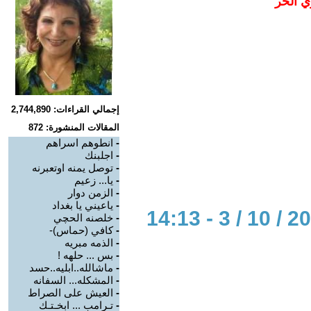
ي الحر
إجمالي القراءات: 2,744,890
المقالات المنشورة: 872
-
انطوهم اسراهم
-
اجلبنك
-
توصل يمنه اوتعبرنه
-
يا... زعيم
-
الزمن دوار
-
ياعيني يا بغداد
-
خلصنه الحچي
-
كافي (حماس)-
-
الذمه مبريه
-
بس ... حلهه !
-
ماشالله..ابليه..حسد
-
المشكله... السفانه
-
العيش على الصراط
-
تـرامب ... ابخـتـك