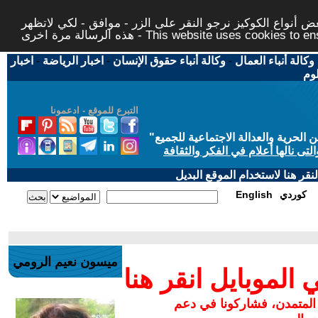
 أنواع الكوكيز نرجو النقر على الزر - موافق - لكي لاتظهر
This website uses cookies to ensure you ge
وكالة أنباء العمال
-
وكالة أنباء حقوق الإنسان
-
اخبار الرياضة
-
اخبار
لوم
التبرع للموقع - ادعمونا
حرية والعدالة الاجتماعية للجميع
"
تى نالها أعلام في الفكر والثقافة
قر هنا لاستخدام الموقع البديل
كوردي
English
ميسون نعيم الرومي
لموبايل انقر هنا
 المتمدن، فشاركونا في دعم