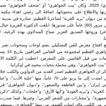
العام الجاري/ 2025. وكان "بيت الجواهري" أو "متحف الجواهري" 
رتها والاطلاع على محتوياتها، اضافةً الى رغبتي اهداء مكتبة
 من ديوان "بريد الغربة" لشاعرنا العظيم، صادرة في مدينة (
1965، يعني مرور (60) عاماً على صدورها. ابلغت الدكتورة العزيزة خ
ر) وزوجها الصديق العزيز صباح المندلاوي بهذه الرغبة، ا
.
مع افتتاح معرض للفن التشكيلي يضم لوحات ومنحوتات تعبر 
لمات من قبل القائمين على المعرض، اعطيت لي الكلمة الاو
"بيت الجواهري"، وهي محملة بتحيات محبيه في اوكرانيا.
ذكر ان الجواهري العظيم اصدر العديد من الدواوين والكتب خل
الادبية، التي امتدت إلى ما يربو على 70 عاماً، منها "حلبة ال
في إيران"، و"بين العاطفة والشعور"، و"ديوان الجواهري" ف
لجمهرة"، و"مختارات من الشعر العربي"، وغيرها. فيما صدر
ر من الكتب والدراسات القيمة، من بينها "الجواهري ..سيمفون