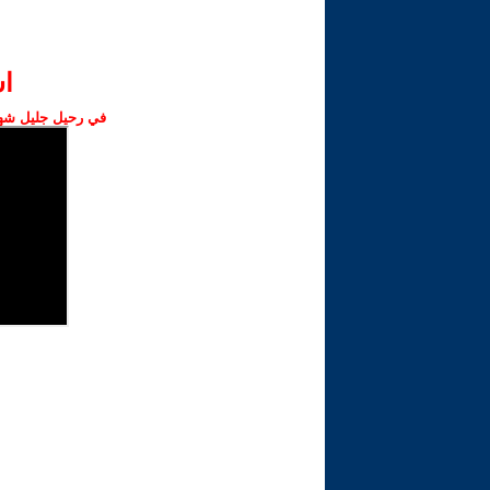
ا‫
في رحيل جليل شهبا