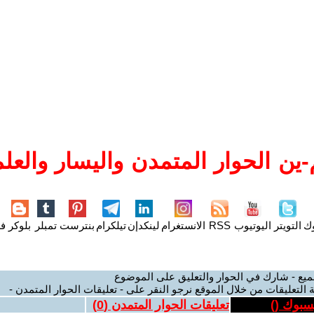
ين الحوار المتمدن واليسار والعلم
وك
التويتر
اليوتيوب
RSS
الانستغرام
لينكدإن
تيلكرام
بنترست
تمبلر
بلوكر
فل
ميع - شارك في الحوار والتعليق على الموضوع
 التعليقات من خلال الموقع نرجو النقر على - تعليقات الحوار المتمدن -
يسبوك (
)
تعليقات الحوار المتمدن (
0
)