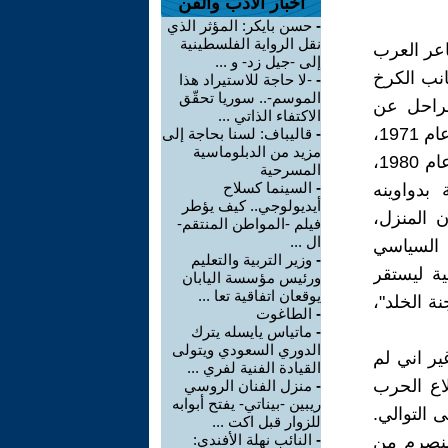
اخبار الأدب والفن
-
حسن بايكر: المؤثر الذي
نقل الرواية الفلسطينية
اعر العرب
إلى -جيل زد- و ...
انب الكرخ
-
-لا حاجة للاستيراد هذا
الموسم-.. سوريا تحقّق
لراحل عن
الاكتفاء الذاتي ...
الحياة، والراسخ في ذاكرة الثقافة العربية. ويشار الى ان المنزل بني في عام 1971،
-
قاليباف: لسنا بحاجة إلى
مزيد من الدبلوماسية
بمساحة 550 متراً مربّعاً وسكنه الجواهري حتى خروجه من العراق في عام 1980،
المسرحية
-
السينما كسلاح
بدواوينه
أيديولوجي.. كيف يؤطر
 المنزل،
فيلم -المواطن المنتقم-
ال ...
 السياسي
-
وزير التربية والتعليم
ية ليستقر
ورئيس مؤسسة اليابان
يوقعان اتفاقية تعا ...
نة الخلد"،
-
الطاغوت
-
ماتياس يايسله يترك
الدوري السعودي ويتولى
ارة هذا الصرح الثقافي منذ افتتاحه في آب عام 2022، غير اني لم
القيادة الفنية لفري ...
بب تفشي وباء كورونا في عام 2020 واندلاع الحرب
-
منزل الفنان الروسي
ريبين -بيناتي- يفتح أبوابه
لرابعة على التوالي.
للزوار قبل اكت ...
-
النائب نهلة الأفندي:
لمنصرم من