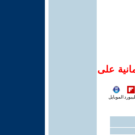
انية على
يبورد
الموبايل