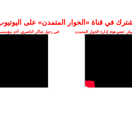
شترك في قناة «الحوار المتمدن» على اليوتيوب
ز، عضو هيئة إدارة الحوار المتمدن
في رحيل شاكر الناصري، أحد مؤسسي 