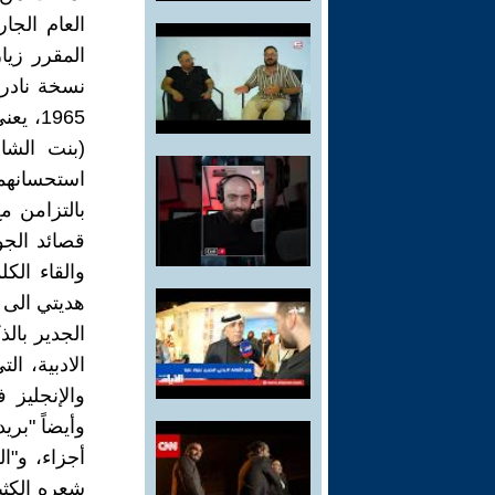
المقرر زيا
نسخة نادرة
(بنت الشاع
استحسانهما
بالتزامن 
والقاء الك
هديتي الى 
الجدير بال
والإنجليز 
أجزاء، و"ا
شعره الكثي