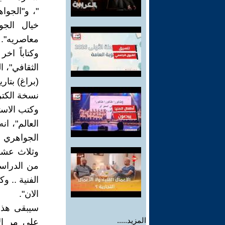
"، و"الجوا
خيال الجو
معاصريه". 
وكتاباً اخ
الثقافي"، 
نسخة الكتر
وكتب الاست
العالم"، ان
وثلاث عشرة
من الدراسا
الفنية .. و
الان".
سيبقى هذا 
المزيد.....
على مر الا