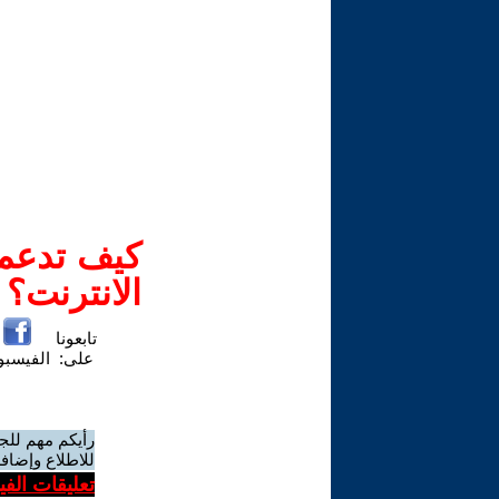
كيف تدعم-
الانترنت؟
تابعونا
على:
الفيسب
رأيكم مهم للج
للاطلاع وإضافة
تعليقات الف