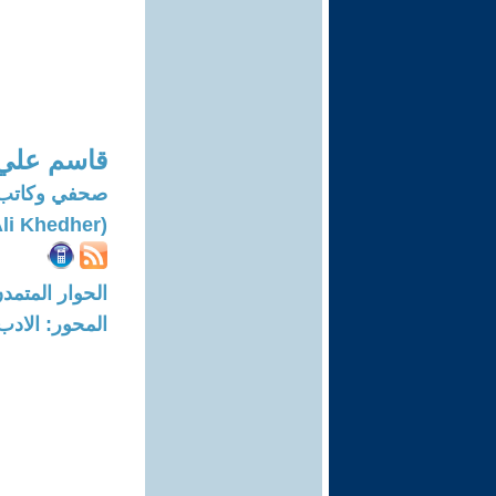
قاسم علي
صحفي وكاتب
(Qassim Ali Khedher)
الحوار المتمدن-العدد: 8429 - 5
المحور: الادب