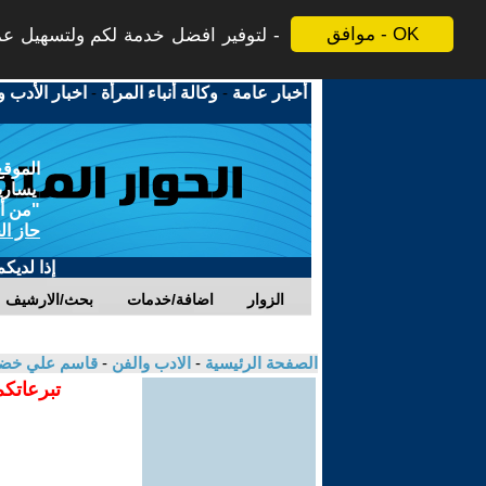
موافق - OK
لتوفير افضل خدمة لكم ولتسهيل عملي
أخبار عامة
-
وكالة أنباء المرأة
-
اخبار الأدب و
الموقع
يسارية
"من أج
حاز ال
إذا لديك
الزوار
اضافة/خدمات
بحث/الارشيف
الصفحة الرئيسية
-
الادب والفن
-
قاسم علي خض
تبرعاتكم