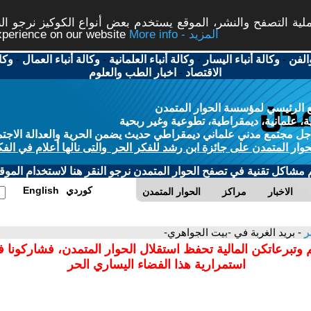
ة التصفح والنشر، الموقع يستخدم بعض أنواع الكوكيز نرجو النق
More info - المزيد
experience on our website
الفن
-
وكالة أنباء اليسار
-
وكالة أنباء العلمانية
-
وكالة أنباء العمال
-
وكا
الاقتصاد
-
اخبار الطب والعلوم
 الرئيسي لمؤسسة الحوار المتمدن
، علمانية، ديمقراطية، تطوعية وغير ربحية
ل مجتمع مدني علماني ديمقراطي حديث يضمن الحرية والعدالة الاجتم
حوار المتمدن على جائزة ابن رشد للفكر الحر والتى نالها أعلام في الفك
م مشاكل تقنية في تصفح الحوار المتمدن نرجو النقر هنا لاستخدام الموقع
كوردي
English
الاخبار
مراكز
الحوار المتمدن
ر
- بريد الغربة في -بيت الجواهري-
 وتبرعاتكن المالية تحفظ استقلال الحوار المتمدن، فشاركونا 
استمرارية هذا الفضاء اليساري الحر