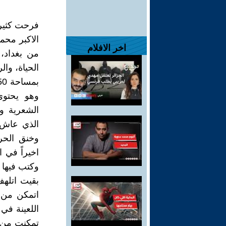
فرحت كثيرا
الاكبر محم
اخر الافلام
من بغداد،
وهو يحتوي
الشعرية و
الذي عاش 
وخنق الحري
اخيراً في ا
وكتب فيها 
تمكنت من ت