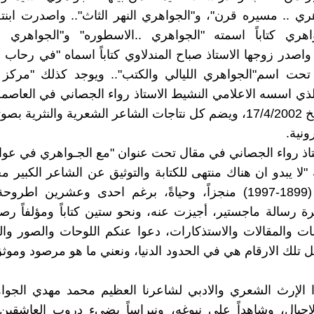
هري .. مسيره قرن"، و"الجواهري النهر الثاث".. واصدرت ابنته
اهري كتاباً اسمته "الجواهري ..الاسطوره" و"الجواهري
واصدر زوجها الاستاذ صباح المندلاوي كتاباً اسماه "في رحاب 
ر تحت اسم"الجواهري الليالي والكتب".. ويوجد كذلك "مركز
الذي اسسه الاعلامي النشيط الاستاذ رواء الجصاني في العاصمة
(براغ) بتاريخ 17/4/2002، ويضم كل نتاجات الشاعر الشعرية والنثرية 
ونية.
اذ رواء الجصاني في مقال تحت عنوان "مع الجـواهري في عو
ه "لا يبدو ان هناك منتهى للكتابة والتوثيق عن الشاعر الكبير 
الجواهري (1899-1997) منجزاً، وحياةً، برغم احدى وعشرين اطر
 رسالة ماجستير، أجيزت عنه، ونحو ستين كتاباً ومؤلفاً رصين
ت والمقالات والاستذكارات، دعوا عنكم اللوحات والصور وا
كل تلك الارقام هي في الحدود الدنيا، ونعني ما هو مرصود وموثق
الإرث الشعري والادبي لشاعرنا العظيم محمد مهدي الجواهر
جيال، وشاهداً على نبوغه، ونبراساً يضيء دروب العاشقين 