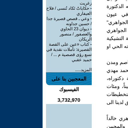
زغريت
 الدكتورة
-
حكاياتْ تَكاد تُنسى / فلاح
العيفاري
 في عيون
-
وعي ـ قصص قصيرة جدا
الجواهري"
/ حسين جداونه
-
ديوان 23 الحاوي
 الجواهري
والعصفور / منصور
 التشيكية
الريكان
-
كتاب «عين على القصة
بصوته الحي او
القصيرة: تأملات نقدية في
تسع رؤى قصصية م ... /
حميد عقبي
اصم ومدن
المزيد.....
محمد مهدي
وحة دكتوراه،
المعجبين بنا على
اً، ومئات
الفيسبوك
لتخطيطات
3,732,970
 لدينا الى
ي خالداً
والمحبين