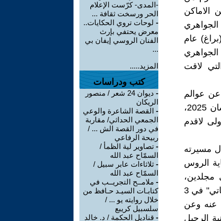
-المدى- كرّست الإعلام
ضمن الاماكن
الحر ورسخت ثقافة ...
-
لوحات تروي الحكايات..
 الجواهري
معرض يحتفي بإرث
براغ) عام
الفنان الروسي إيفان بي
...
يال الجواهري
لتي لاقت
المزيد.....
كتب ودراسات
عن عوالم
-
ديوان 24 شعر / منصور
الريكان
قصائد الجواهري العظيم لمجموعة من الفنانين العراقيين بتاريخ 14 نيسان 2025،
-
القصة الشاعرة والوعي
الجمعي الحداثي/ مقاربة
لى لاقدم
في دور القصة الش ... /
ربيحة الرفاعي
-
تصاوير لية الظمأ /
ال مسيرته
السمّاح عبد الله
أدب"، و"جناية الروس
-
ثلاثاءات عابر سبيل /
السمّاح عبد الله
ي مجلدين،
-
ملامــح التجريــب في
وأيضاً "بريد الغربة"، و"بريد العودة" و"أيها الأرق"، و"خلجات"، وكذلك "ذكرياتي" في 3
كتابـات السيـد حـافظ من
خلال روايته يو ... /
ت عنه وعن
سلسبيل كريبع
ية الرحيل
-
قناديل الحكمة / د. خالد