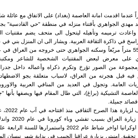
ً عندما اقدمت امانة العاصمة (بغداد) على الاتفاق مع عائلة ش
د مهدي الجواهري بأقتناء منزله في منطقة "حي القادسية" بج
 واعادت ترميمه وتأهيله ليتحول الى متحف يضم مقتنيات ا
 على معرض لبعض المقتنيات الشخصية للشاعر ومكتبة 
مجموعة من الصور تؤرخ وتكرم ذكراه وأعماله داخل جدران
فيه قبل هجرته من العراق، لاسباب متعلقة بجو الاضطهاد
ات العامة. وتجول في العديد من المنافي العربية والاوروب
لعاصمة التشيكية (براغ)، التي طال المقام فيها ويصفها بأنها "ج
قصائد جميلة.
بقيت اتلهف لزي
اتمكن من زيارة العراق بس
اللعينة في اوكرانيا اواخر شباط عام 2022 واستمرارها للسنة ا
حقيق امنيتي بزيارة عراقنا الحبيب في بداية شهر نيسان ا