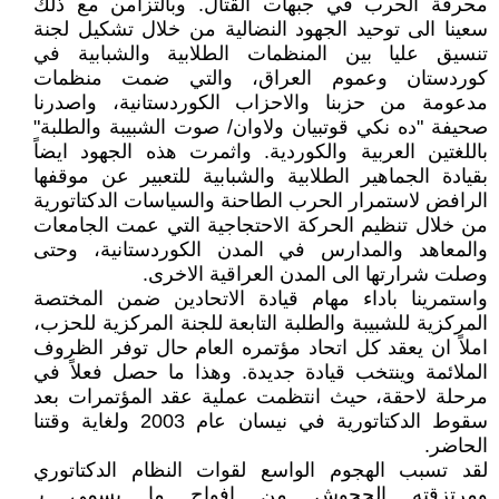
محرقة الحرب في جبهات القتال. وبالتزامن مع ذلك
سعينا الى توحيد الجهود النضالية من خلال تشكيل لجنة
تنسيق عليا بين المنظمات الطلابية والشبابية في
كوردستان وعموم العراق، والتي ضمت منظمات
مدعومة من حزبنا والاحزاب الكوردستانية، واصدرنا
صحيفة "ده نكي قوتبيان ولاوان/ صوت الشبيبة والطلبة"
باللغتين العربية والكوردية. واثمرت هذه الجهود ايضاً
بقيادة الجماهير الطلابية والشبابية للتعبير عن موقفها
الرافض لاستمرار الحرب الطاحنة والسياسات الدكتاتورية
من خلال تنظيم الحركة الاحتجاجية التي عمت الجامعات
والمعاهد والمدارس في المدن الكوردستانية، وحتى
وصلت شرارتها الى المدن العراقية الاخرى.
واستمرينا باداء مهام قيادة الاتحادين ضمن المختصة
المركزية للشبيبة والطلبة التابعة للجنة المركزية للحزب،
املاً ان يعقد كل اتحاد مؤتمره العام حال توفر الظروف
الملائمة وينتخب قيادة جديدة. وهذا ما حصل فعلاً في
مرحلة لاحقة، حيث انتظمت عملية عقد المؤتمرات بعد
سقوط الدكتاتورية في نيسان عام 2003 ولغاية وقتنا
الحاضر.
لقد تسبب الهجوم الواسع لقوات النظام الدكتاتوري
ومرتزقته الجحوش من افواج ما يسمى بـ