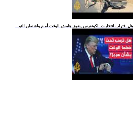
.. هل اقتراب انتخابات الكونغرس يضيق هامش الوقت أمام واشنطن للتو