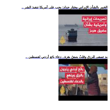
.. الخبير بالشأن الإيراني مختار حداد: يجب على أمريكا تنفيذ الشر
.. يد تسعى للرزق وقلبٌ ينبضُ بغزة.. دعاء بائع أردني لفسطين