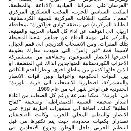
"الفرسان"على مقراتنا القيادية (الاذاعة والمطبعة،
المكتب السياسي للحزب، المكتب العسكري المركزي
"معم"، مكتب العلاقات المركزية للجبهة الكردستانية،
الطبابة المركزية) في منطقة "وادي خواكورك" بمحافظة
اربيل، الى التوقف عن اداء كل المهام الحزبية والمهنية،
والتركيز على مهمة الدفاع عن جماهير شعبنا المحيطة
بتلك المقرات، ومن الانسحاب التدريجي الى قمم الجبال،
لاسيما قمة "قبر زاهر"، التي شهدت معارك بطولية
اجترحها الانصار الشيوعيون وحلفاءهم من بيسشمركة
الاحزاب الكوردستانية المتواجدين انذاك في المنطقة، او
الذين جاؤوا كدعم من مناطق اخرى. ونظراً لعدم التكافئ
بين القوات الحكومية واعوانها وبين قوات الانصار
والبيشمركة، اضطررنا للانسحاب الى قرية "ناوزنك"
الحدودية في اواخر شهر اب من عام 1989.
في "ناوزنك"، تمكنا بسرعة ورغم كل الصعاب من اعادة
اصدار صحيفة "الشبيبة الديمقراطية" وصحيفة "كفاح
الطلبة" كذلك، اضافة الى منشورات اخبارية توزع على
الانصار والتنظيم المحلي للحزب. وكانت الصحيفتان
تصدران بكميات محدودة، حيث يتم تكثيرها من قبل
التنظيم الحزبي داخل الوطن وفروع الاتحادين في