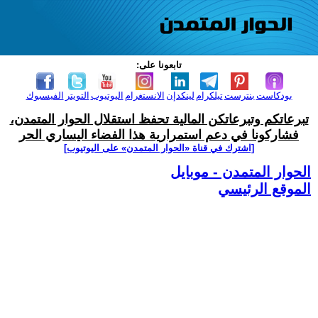
تابعونا على:
بودكاست
بنترست
تيلكرام
لينكدإن
الانستغرام
اليوتيوب
التويتر
الفيسبوك
تبرعاتكم وتبرعاتكن المالية تحفظ استقلال الحوار المتمدن،
فشاركونا في دعم استمرارية هذا الفضاء اليساري الحر
[اشترك في قناة ‫«الحوار المتمدن» على اليوتيوب]
الحوار المتمدن - موبايل
الموقع الرئيسي