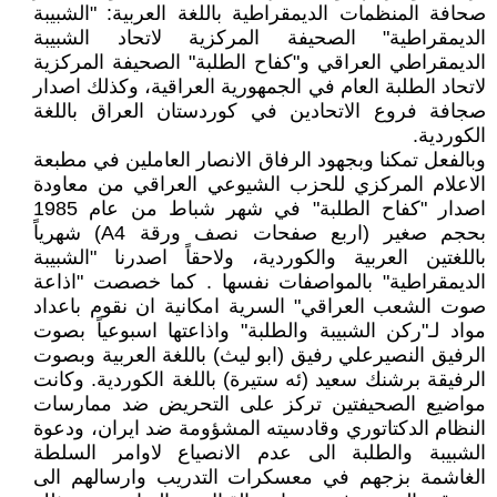
صحافة المنظمات الديمقراطية باللغة العربية: "الشبيبة
الديمقراطية" الصحيفة المركزية لاتحاد الشبيبة
الديمقراطي العراقي و"كفاح الطلبة" الصحيفة المركزية
لاتحاد الطلبة العام في الجمهورية العراقية، وكذلك اصدار
صجافة فروع الاتحادين في كوردستان العراق باللغة
الكوردية.
وبالفعل تمكنا وبجهود الرفاق الانصار العاملين في مطبعة
الاعلام المركزي للحزب الشيوعي العراقي من معاودة
اصدار "كفاح الطلبة" في شهر شباط من عام 1985
بحجم صغير (اربع صفحات نصف ورقة A4) شهرياً
باللغتين العربية والكوردية، ولاحقاً اصدرنا "الشبيبة
الديمقراطية" بالمواصفات نفسها . كما خصصت "اذاعة
صوت الشعب العراقي" السرية امكانية ان نقوم باعداد
مواد لـ"ركن الشبيبة والطلبة" واذاعتها اسبوعياً بصوت
الرفيق النصيرعلي رفيق (ابو ليث) باللغة العربية وبصوت
الرفيقة برشنك سعيد (ئه ستيرة) باللغة الكوردية. وكانت
مواضيع الصحيفتين تركز على التحريض ضد ممارسات
النظام الدكتاتوري وقادسيته المشؤومة ضد ايران، ودعوة
الشبيبة والطلبة الى عدم الانصياع لاوامر السلطة
الغاشمة بزجهم في معسكرات التدريب وارسالهم الى