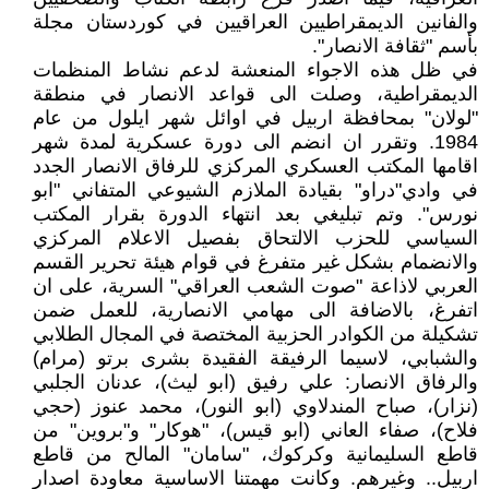
والفانين الديمقراطيين العراقيين في كوردستان مجلة
بأسم "ثقافة الانصار".
في ظل هذه الاجواء المنعشة لدعم نشاط المنظمات
الديمقراطية، وصلت الى قواعد الانصار في منطقة
"لولان" بمحافظة اربيل في اوائل شهر ايلول من عام
1984. وتقرر ان انضم الى دورة عسكرية لمدة شهر
اقامها المكتب العسكري المركزي للرفاق الانصار الجدد
في وادي"دراو" بقيادة الملازم الشيوعي المتفاني "ابو
نورس". وتم تبليغي بعد انتهاء الدورة بقرار المكتب
السياسي للحزب الالتحاق بفصيل الاعلام المركزي
والانضمام بشكل غير متفرغ في قوام هيئة تحرير القسم
العربي لاذاعة "صوت الشعب العراقي" السرية، على ان
اتفرغ، بالاضافة الى مهامي الانصارية، للعمل ضمن
تشكيلة من الكوادر الحزبية المختصة في المجال الطلابي
والشبابي، لاسيما الرفيقة الفقيدة بشرى برتو (مرام)
والرفاق الانصار: علي رفيق (ابو ليث)، عدنان الجلبي
(نزار)، صباح المندلاوي (ابو النور)، محمد عنوز (حجي
فلاح)، صفاء العاني (ابو قيس)، "هوكار" و"بروين" من
قاطع السليمانية وكركوك، "سامان" المالح من قاطع
اربيل.. وغيرهم. وكانت مهمتنا الاساسية معاودة اصدار