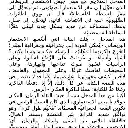
المدخل المتلاحِم مع مبنى جيش الاستعمار البريطاني
الذي تحوَّل إلى مقر للاستعمار الصِهْيَوني، ثم ليتحوَّل إلى
مَقرٍّ للسلطة الفلسطينيَّة قبل أن تهوي الطائرات
الصِّهْيَونيَّة عليه في الانتفاضة الثانية، ليتحوَّل إلى طَللٍ،
وليعاد استنساخُه من جديد بشكلٍ جديد ليبقَى مَقَرًّا
للسلطة الفلسطينيَّة.
هذا المدخل - بتلك البناية التي أسَّسها الاستعمار
البريطاني - يُمكن العودة إلى جغرافيته وجغرافية المبْنَى؛
لنخْرِجَ ذاكرتهما المكانيَّة - الزمنيَّة فنكتب، وماذا نكتب؟
أشياءَ وأشياءَ، لو عُرِضَتْ على الرُّضَّع لشابوا، وعلى
الراسيات لسُمِعَ صوتُ تداعيها وانهيارها، وعلى
المحيطات لغاصتْ غرقًا، وعلى المجهول والغامض،
لاخْتارَا كشفَ مجهولهما وغامضهما، لكنَّنا قد لا نضطر في
هذه القصة الكتابة عن كلِّ ذلك، إلاَّ إذا دفعتْنا الذاكرة
رغمًا عنَّا للكتابة؛ لصقًا لذاكرة المكان - الزمن.
لكننا من هذا المدخل سنبدأ، حيث التقاء الزمان بالمكان
يتوحَّد بالمبنى الاستعماري، الذي كان السببُ الرئيس في
تكوين البقعة الجغرافيَّة المسمَّاة: "مُخَيَّم طول كرم"، وهو
توافُق شديد الغَرابة، يثير الدهشة ويستفز الخيالَ،
فالالتقاء الثلاثي بين المبنى والمكان والزمان؛ أي:
الاستعمار والتشرُّد واللجوء، يضع العقل أمامَ خصوصيَّة