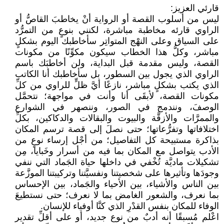
قارئي العزيز:
ليس من أسلوب القصة أو الرواية أنْ يخاطبَ القاصُّ أو
الراوي قارئه مخاطبة مباشرة، لكنني بنوعٍ من التمرُّد
على السياق وعلى النهْج المتواتِر سأخاطبك اليوم بشكلٍ
مباشر، وكلُّ هذا الخطاب سيكون مكوِّنًا من مكونات
القصة، وليس مقدمة قبل البداية، ولن أخاطبَك باسم
الراوي الذي يجول بين السطور، بل سأخاطبك أنا الكاتب
الذي يكتب بشكلٍ مباشر، نازعًا أيَّ ظلٍّ للراوي من كلِّ
مكونات القصة، لأبقَى أنا وأنت في مواجهة؛ نتحمَّل
الوصفَ، ونندمج في الصور، وننصهر في الشوارع
والممرَّات والأزقَّة والبيوت والبقالات والدكاكين، بكلِّ
اختلافاتها وتفرُّعاتها؛ حتى نصلَ إلى قصة ترسم المكان
بذاكرة مستبيحة كل التفاصيل؛ من أجْل إرساء نوعٍ من
الأدب يتواصل مع المكان بما فيه من أسرار وخَبايا، مِن
تشكيلات ماديَّة تُخْفي في داخلها حياة الجَماد التي ننفي
وجودَها وتأثيرها على شخصيتنا ونفسيَّتنا وتركيبتنا الموزَّعة
بين الناس والأشياء، بين الأحياء والجَماد، بين الإحساس
بما نعرف، والشعور الغامض بما لا نعرف؛ حتى نستطيعَ
الوفاء للمكان بنفس القدْرِ الذي كنَّا أوفياء للإنسان.
اعْلم مُسبقًا أنه أدبٌ من نوع جديد، أو على أقلِّ تقدير