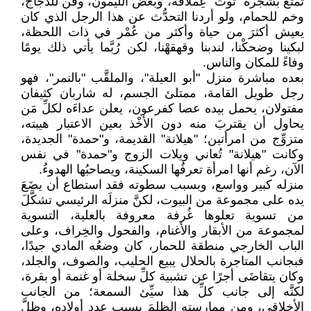
تمتَّع بشجرة "توت" عِمْلاقة، وبعض الليمون، وقن للدجاج،
وخم للحمام، ولو أردنا التحدُّث عن هذا الرجل الذي كان
يعيش أكثرَ من حياة وأكثر من عُمْر في ذات اللحظة،
لبكينا وضحكْنا، لندبنا وقهقهْنا، لكن رُبَّما يأتي ذلك يومًا
وفاءً للمكان والناس.
بعده مباشرة منزل "أبو العيلة"، والملقَّب "بالنمر"، فهو
رجل طويل القامة، ممتلئ الجسم، له شاربان كثيفان
مفتولان، يحمل بيده عصا كفرعون، يعلن عداءَه لكلِّ مَن
يحاول أن يقتربَ منه دون الأخْذ بعين الاعتبار هيبته،
متزوِّج من امرأتين؛ "هيلانة" القديمة، و"حمدة" الجديدة،
وكانت "هيلانة" تُعاني ويلات الزوج و"حمدة" في نفس
الآن، رغم أنها امرأة تعرفُها السكينة، ويصاحبُها الهدوءُ.
منزله كبير وواسع، وبسبب سطوته فقد استطاع أن يضَعَ
يده على مجموعة من البيوت، لكنَّ منزلَه الرئيسي تشكَّلَ
من تسوية تعلوها غُرفة معروفة بالعلية، التسوية
لمجموعة من الأبقار والأغنام، والفحول والخِراف، وعلى
الباب الخارجي منطقة للحمار، كان وضعُه المادي جيدًا،
فبجانب المتاجرة بالحلال يبيع الحليب، والصوف، والجلد،
وكان يتقاضَى أجرًا عن تشبية كلِّ سخلة أو غنمة أو بقرة،
لكنَّه إلى جانب كلِّ هذا سيِّئ السمعة؛ من الجانب
الأخلاقي، ومن ممارسته الظلمَ بسبب عدد أولاده، وظلَّ