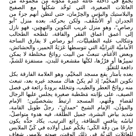
يجمع في داخله عائلة كبيرة مكوَّنة من مجموعة من
العائلات الصغيرة، التي تَوحَّد شكلُها مع الصفيح
والبلاستيك والبؤس والحِرْمان، حتى لتظن أنهم جزءٌ من
الجدران أو الأسْقُف، ولكن بحركة، بعده منزل "أبو
رصاص"، وهو منزل غريب التكوين والتهجين، فهو نازل
إلى أعمق أعماق الفقر والفاقة، تلطِّخه الطحالب
وتتكالب عليه الطفيليَّات، أبو رصاص لا يفارق الساحة
الأماميَّة الترابيَّة التي تتوسطها عَرَبَةُ الحمير، والحشائش،
وبعض الأغنام، تنبعثُ من البيت روائحُ مختلطة لا يمكن
تمييزُها أو فرْزُها، لكنَّها مقشعرة للبدن، مستفزة للشمِّ،
دافعة للتقيُّؤ.
بعده بأمتار يقع مسجد المخَيَّم، وهو العلامة الفارقة بكل
تكوين المخَيَّم؛ إذ لم يكنْ هناك مسجد غيره بعد، تنبعث
منه روائحُ العطر والطيب، وتتخلله برودةٌ رائعة في فصل
الصيف، على بوَّابته مَصْطبة صغيرة يجلس عليها الرجال
لقضاء وقْتهم، المسجد ارتبطَ بشخصيَّتين؛ الإمام
والمؤذِّن، الإمام الشيخ "حمدان"، رجلٌ طويل القامة،
شديد بياض البشرة، جميل الطَّلْعَة، فيه هدوء متواصلٌ،
لباسُه ينافس النظافة، رائع الترتيب، يكاد حدُّه يكون
جارحًا من دِقَّة الكَي؛ بحُكْم عمل أولاده في كَيِّ الملابس
للعائلات الثريَّة في ذلك الوقت، صوته يلامس شغاف