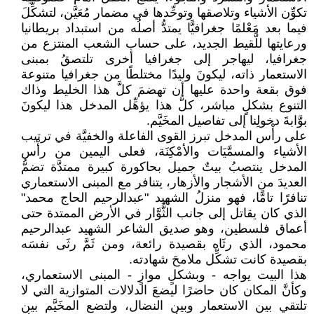
تكوِّن الأشياء وتلاصقها وتوحِّدها في مضمار مُعَيَّن، لتشكِّلَ
فيما بعد مَعْلمًا جغرافيًّا يمتدُّ أصلُه من استبداد بريطانيا
ورعايتها للَّقيط الجديد، على حساب الشعب المنتزع من
جغرافيا، ليهاجر إلى جغرافيا أخرى تلتصقُ بمبنى
الاستعمار ذاته، ليكونَ وليدًا مختلطًا من جغرافيا متنوعة
فوق بقعة واحدة عليها أن تهضمَ كلَّ هذا الخليط وذاك
التنوع بشكلٍ مباشر، كلُّ هذا يؤهِّل المدخل هذا ليكونَ
بوَّابةَ دخولِنا إلى تفاصيل المخَيَّم.
على رأْس المدخل تبرز القوى الفاعلة والخفيَّة في ترتيب
الأشياء والمسمَّيَات والأمْكِنَة، فعلى اليمين من رأْس
المدخل ينتصبُ بيتٌ جميل بحاكورة كبيرة ممتدَّة تضمُّ
العديدَ من الأشجار والأزهار، يتنافر مع المبنى الاستعماري
تنافرًا تامًّا، فهو منزلُ الشهيد "عبدالرحيم الحاج محمد"
الذي كان يقاتل إلى جانب الثُّوَّار في الأرض الممتدة حتى
أعماق فلسطين، وهو صديق الشاعر الشهيد عبدالرحيم
محمود، الذي رثَاه بقصيدة رائعة، ومن ثَمَّ رثَى نفسَه
بقصيدة كانت تشكِّل ملامحَ شهادته.
هذا البيت يواجه - وبشكلٍ موازٍ - المبنى الاستعماري،
وكأنَّ المكان كان حاضرًا ليضعَ الدلالات المتوازية التي لا
تلتقي بين الاستعمار وبين النضال، ولتضع المخَيَّم بين