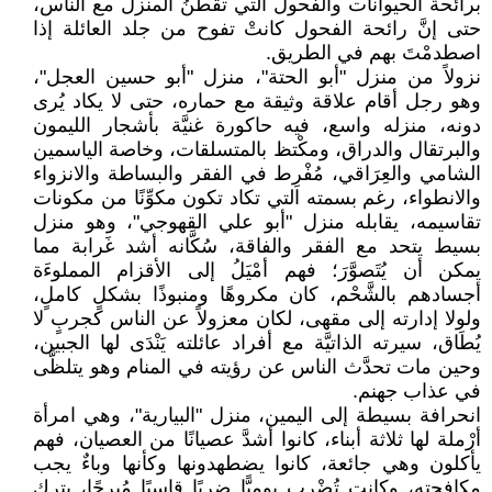
برائحة الحيوانات والفحول التي تقطنُ المنزل مع الناس،
حتى إنَّ رائحة الفحول كانتْ تفوح من جلد العائلة إذا
اصطدمْتَ بهم في الطريق.
نزولاً من منزل "أبو الحتة"، منزل "أبو حسين العجل"،
وهو رجل أقام علاقة وثيقة مع حماره، حتى لا يكاد يُرى
دونه، منزله واسع، فيه حاكورة غنيَّة بأشجار الليمون
والبرتقال والدراق، ومكْتظ بالمتسلقات، وخاصة الياسمين
الشامي والعِرَاقي، مُفْرِط في الفقر والبساطة والانزواء
والانطواء، رغم بسمته التي تكاد تكون مكوِّنًا من مكونات
تقاسيمه، يقابله منزل "أبو علي القهوجي"، وهو منزل
بسيط يتحد مع الفقر والفاقة، سُكَّانه أشد غَرابة مما
يمكن أن يُتَصوَّرَ؛ فهم أمْيَلُ إلى الأقزام المملوءَة
أجسادهم بالشَّحْم، كان مكروهًا ومنبوذًا بشكلٍ كاملٍ،
ولولا إدارته إلى مقهى، لكان معزولاً عن الناس كجربٍ لا
يُطَاق، سيرته الذاتيَّة مع أفراد عائلته يَنْدَى لها الجبين،
وحين مات تحدَّث الناس عن رؤيته في المنام وهو يتلظَّى
في عذاب جهنم.
انحرافة بسيطة إلى اليمين، منزل "البيارية"، وهي امرأة
أرْملة لها ثلاثة أبناء، كانوا أشدَّ عصيانًا من العصيان، فهم
يأكلون وهي جائعة، كانوا يضطهدونها وكأنها وباءٌ يجب
مكافحته، وكانت تُضْرب يوميًّا ضربًا قاسيًا مُبرحًا، يترك