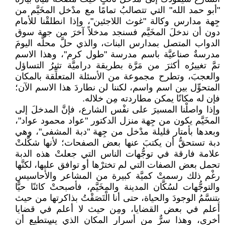
"أبو حمد الله" التي تتصالبُ تمامًا مع مدْخل المخَيَّم من
جِهة مدارس وكالة "غوث اللاجئين"، وإذا انطلقْنا للأمام
دون أن ندخلَ المخَيَّم فسنجد مدخلاً آخرَ من جهة سوق
الدواب المتصل بمدارس البنات، والذي حلَّ محلَّه اليومَ
مدرسةٌ صناعيَّة باسم مدرسة "طول كرم"، وهذا الاسم
تمَّ تغييرُه أكثرَ من مَرَّة بطريقة دراميَّة تثيرُ التساؤل
والعجبَ، وتطرح مجموعة من الأسئلة المتعلِّقة بالمكان
المتحوِّل بين اسم واسم، لكننا لن نطاردَ هذا الاسم الآن؛
فإن له مكانًا يمكن مطاردته مِن خلاله.
وإذا واصلْنا المسيرَ على نفْس الشارع، فإنَّ المدخلَ إلى
المخَيَّم يكون من جِهة منزل الدكتور "عواد محمود عواد"،
وبعدها بأمتار قليلة مدْخل من جِهة "دبة المشفى"، وهي
دبة تستحقُّ أن يكتبَ عنها بعض الصفحات؛ لأنها شكَّلتْ
علامة فارقة في توجُّهات الناس التي جعلتْ هذه الدبة
تحمل بعض الصفات التي لم تخترْها أو توافق عليها، لكنَّها
رغْم ذلك رسمتْ كميَّة كبيرة من المشاعر والأحاسيس
والتوجُّهات لسُكَّان المدينة والمخَيَّم، فأصبحتْ كائنًا حيًّا
يتنسَّمُ الوجودَ والحياة، حتى أنا الْتَصَقْتُ بذاكرتها من حيث
أعلم في بعض القضايا، ومِن حيث لا أعلم في قضايا
أخرى، وهذا سرٌّ من أسرار المكان الذي يستطيع أن