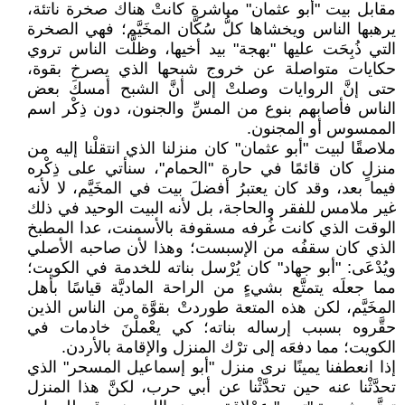
مقابل بيت "أبو عثمان" مباشرة كانتْ هناك صخرة ناتئة،
يرهبها الناس ويخشاها كلُّ سُكَّان المخَيَّم؛ فهي الصخرة
التي ذُبِحَت عليها "بهجة" بيد أخيها، وظلَّت الناس تروي
حكايات متواصلة عن خروج شبحها الذي يصرخ بقوة،
حتى إنَّ الروايات وصلتْ إلى أنَّ الشبح أمسكَ بعض
الناس فأصابهم بنوع من المسِّ والجنون، دون ذِكْر اسم
الممسوس أو المجنون.
ملاصقًا لبيت "أبو عثمان" كان منزلنا الذي انتقلْنا إليه من
منزلٍ كان قائمًا في حارة "الحمام"، سنأتي على ذِكْره
فيما بعد، وقد كان يعتبرُ أفضلَ بيت في المخَيَّم، لا لأنه
غير ملامس للفقر والحاجة، بل لأنه البيت الوحيد في ذلك
الوقت الذي كانت غُرفه مسقوفة بالأسمنت، عدا المطبخ
الذي كان سقفُه من الإسبست؛ وهذا لأن صاحبه الأصلي
ويُدْعَى: "أبو جهاد" كان يُرْسل بناته للخدمة في الكويت؛
مما جعلَه يتمتَّع بشيءٍ من الراحة الماديَّة قياسًا بأهل
المخَيَّم، لكن هذه المتعة طوردتْ بقوَّة من الناس الذين
حقَّروه بسبب إرساله بناته؛ كي يعْملْنَ خادمات في
الكويت؛ مما دفعَه إلى ترْك المنزل والإقامة بالأردن.
إذا انعطفنا يمينًا نرى منزل "أبو إسماعيل المسحر" الذي
تحدَّثْنا عنه حين تحدَّثْنا عن أبي حرب، لكنَّ هذا المنزل