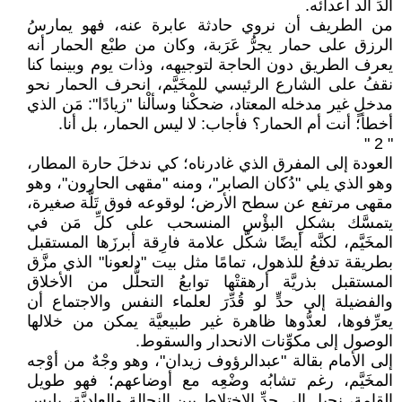
ألَدِّ ألَد أعدائه.
من الطريف أن نروي حادثة عابرة عنه، فهو يمارسُ
الرزق على حمار يجرُّ عَرَبة، وكان من طبْع الحمار أنه
يعرف الطريق دون الحاجة لتوجيهه، وذات يوم وبينما كنا
نقفُ على الشارع الرئيسي للمخَيَّم، انحرف الحمار نحو
مدخلٍ غير مدخله المعتاد، ضحكْنا وسألْنا "زيادًا": مَن الذي
أخطأ؛ أنت أم الحمار؟ فأجاب: لا ليس الحمار، بل أنا.
" 2 "
العودة إلى المفرق الذي غادرناه؛ كي ندخلَ حارة المطار،
وهو الذي يلي "دُكان الصابر"، ومنه "مقهى الحارون"، وهو
مقهى مرتفع عن سطح الأرض؛ لوقوعه فوق تَلَّة صغيرة،
يتمسَّك بشكلِ البؤْس المنسحب على كلِّ مَن في
المخَيَّم، لكنَّه أيضًا شكَّل علامة فارِقة أبرزَها المستقبل
بطريقة تدفعُ للذهول، تمامًا مثل بيت "دلعونا" الذي مزَّق
المستقبل بذريَّة أرهقتْها توابعُ التحلُّل من الأخلاق
والفضيلة إلى حدٍّ لو قُدِّرَ لعلماء النفس والاجتماع أن
يعرِّفوها، لعدُّوها ظاهرة غير طبيعيَّة يمكن من خلالها
الوصول إلى مكوِّنات الانحدار والسقوط.
إلى الأمام بقالة "عبدالرؤوف زيدان"، وهو وجْهٌ من أوْجه
المخَيَّم، رغم تشابُه وضْعِه مع أوضاعهم؛ فهو طويل
القامة، نحيل إلى حدِّ الاختلاط بين النحالة والعاديَّة، يلبس