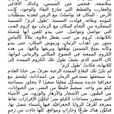
متلاصقة، فتخفي عين الشمس، وكذلك الأفاعي
والعقارب والقطط التي تتنازع البقاءَ والوجود، كانت
الأرض - المكان قد تواصلتْ مع الزمن لتغذيه بمتطلَّبات
كينونته وبقائه، فولدت التسمية: "طول كرم"، التسمية
المتفجِّرة من الْتحام المكان مع الزمان مع كروم العنب
التي تتواصلُ وتتواصل، حتى يبدو للعين أنها مُتصلة
باللانهاية، كروم من عنب يقطرُ حلاوة، يتلألأ كألماسٍ
منثور بين أهداب الزمان، ورموش المكان، حتى يبدو
وكأنه يمنحُ الشمسَ توهُّجَها وبريقها وألقها، من هذه
الكروم الممعنة في النضوج المكاني والزماني لنواتها،
كان الاسم الذي يصفُ طول تلك الكروم الممتدة إلى
اللانهاية، فكانتْ "طول كرم".
لم تكنْ تلك البقاع الممتدة الرحبة تعرفُ من خبايا القادم
ما سيجعلها تستدعي الزمان من امتداداته، ليلتحمَ مع
جغرافيا جديدة ستشكِّل مَعلمًا صغيرًا لا يتجاوز بمساحته
كيلو متر واحد، سيضمُّ خليطًا من البشر، من الحيوانات،
من الطيور، من الأشجار والأزهار والورود، من الأشياء
التي ستفرز مساحات الكيلو متر؛ لتكوِّنَ الإفرازات نقاط
معرفة تُعْرفُ الزوايا الجغرافيَّة فيها بأسماء تتصل بها،
فتكوِّن هناك طرقًا وحاراتٍ ومواقعَ، كلَّها جاءت من رَحِم