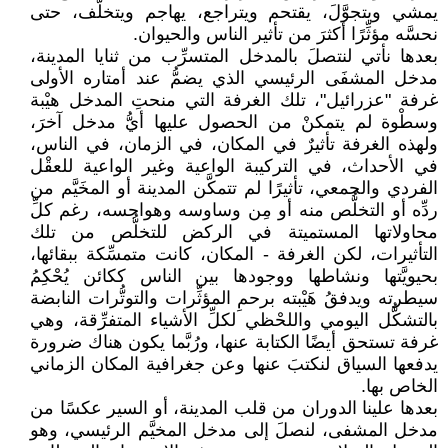
يمشي ويتجوَّلَ، يقتحم ويتراجع، يهاجم ويتخلَّف، حتى
نحسَّه مؤثِّرًا أكثرَ من تأثير الناس والحيوان.
بعدها نأتي لنتصلَ بالمدخل المتسرِّب من ثنايا المدينة،
مدخل المشفَى الرئيسي الذي يضمُّ عند أمتاره الأولى
غرفة "عزرائيل"، تلك الغرفة التي منحتِ المدخل هيْبة
وسطْوة لم يتمكنْ من الحصول عليها أيُّ مدخل آخرَ،
ولهذه الغرفة تأثيرٌ في المكان، في الزمان، في الناس،
في الأحداث، في التركيبة الواعية وغير الواعية للعقْل
الفردي والجمعي، تأثيرًا لم تتمكَّن المدينة أو المخَيَّم من
ردِّه أو التخلُّص منه أو مِن وساوسه وهواجسه، رغم كلِّ
محاولاتها المستميتة في الركض للتخلُّص من تلك
التأثيرات، لكن الغرفة - المكان، كانت متمسِّكة ببقائها،
بحيويَّتها ونشاطها ووجودها بين الناس ككائن يُحْكِمُ
سيطرته ويدفقُ هَيْبته برحمِ المؤثِّرات والتوتُّرات النابضة
بالتشكُّل اليومي واللحْظي لكلِّ الأشياء المتفرِّقة، وهي
غرفة تستحق أيضًا الكتابة عنها، ورُبَّما يكون هناك ضرورة
يدفعها السياق لنكتبَ عنها وعن جغرافية المكان الزماني
الخاص بها.
بعدها علينا الدوران من قلب المدينة، أو السير عكسًا من
مدخل المشفى، لنصلَ إلى مدخل المخيَّم الرئيسي، وهو