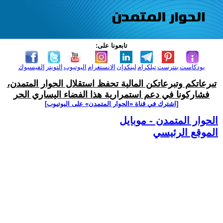
تابعونا على:
بودكاست
بنترست
تيلكرام
لينكدإن
الانستغرام
اليوتيوب
التويتر
الفيسبوك
تبرعاتكم وتبرعاتكن المالية تحفظ استقلال الحوار المتمدن،
فشاركونا في دعم استمرارية هذا الفضاء اليساري الحر
[اشترك في قناة ‫«الحوار المتمدن» على اليوتيوب]
الحوار المتمدن - موبايل
الموقع الرئيسي