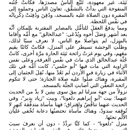
نَتِنَة، غير معهودة، تَتَبَّع الناسُ مصدرَها، فكانتْ جُثَّته
المنفوخة التي بدأتْ بالتشقُّق، تعاونَ الناس وحملوه إلى
المقبرة دون الصلاة عليه بالمسجد، ودُفِنَ ودُفِنَتْ ذِكْرياتُه
في نفْس اللحظة.
ومما يدفعُ العقلَ للتأمُّل بالمصاير المقترنة بالمكان أنَّه
بعد أشهر وَصَلَ أخوه ويُدْعَى: "عبدالخالق" مع أُمِّه وأقاما
بالمنزل، لم يتواصلا مع الناس، لا نعرف سببًا لذلك،
وظلَّتِ الوحشة تسيطر على المنزل، فكانتْ كائنًا يقيم
معَهم، وفي يوم غزتْ رائحة نَتِنَة الحارة مرَّة أخرى، كانتْ
جُثَّة عبدالخالق الذي ماتَ في نفْس الغرفة، وعلى نفس
الزاوية التي مات فيها "أبو حلمي"، كانت أُمُّه في تلك
الأثناء في زيارة في الأردن لم تَعُدْ منها، نُقِلَ الجثمان إلى
المقبرة، وهناك صلُّوا عليه صلاة الجنازة؛ حتى لا تتكوم
رائحة التعفُّن التي أصابتِ الجثَّة بالمسجد.
نزولاً من جهة منزلنا لم يبقَ سوى بيتين لا بدَّ من الحديث
عنهما؛ بيت "أبو إبراهيم دلعونا"، وبيت "زياد بدير"، وفي
الحديث عنهما تناقُضٌ وافتراق؛ فهنا مأساة متدفِّقة كنهرٍ لا
تُوقِفه سدودٌ، وهناك مأْساة تحتضنُها دعابة تُخْفي غليان
الأَلَم تحتَها.
منزل "دلعونا" - كما كنَّا نردِّدُ - دون أن نعرفَ سببَ