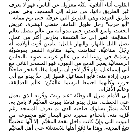
القلوب أثناء التلاوة، لكنَّه معزول عن الناس، فهو لا يعرف
غير الطريق ذاتها، من منزله إلى المسجد، وهي نفس
طريق العودة، وهي الطريق التي عَرَفتْه حتى يوم مماته.
"أبو حرب" رجل طويل القامة، حنطي البشرة، عريض
الجسد، واسع الصدر، حتى يبدو أنه من عالَمٍ يتصل بعالم
العمَالِقة، فقير إلى حدِّ الشفقة، يمارس أكثر من عملٍ،
يصل الليل بالنهار، والنهار بالليل؛ لتأمين قُوتِ أولاده، له
رِجْلٌ صناعيَّة، تضامنت لِحْيَة متناثرة الشعر بفوضويَّة
رسَمَتْ في روعنا أنه من عالمٍ غريب، صوته بالتحانين
الرمضانيَّة يفجِّر الدمع من العيون، فهو المسحِّر الثاني مع
أبي إسماعيل، ولو قُدِّرَ لأحدٍ أن يراهما معًا، لانفجرَ ضاحكًا
دون إرادة منه؛ فأبو إسماعيل قصيرٌ إلى حدٍّ يبدو مع أبي
حربٍ وكأنهما اجتمعا ليرسما عالَمَيْن: عالَم العمالِقة،
وعالم الأقْزَام.
إلى الأمام منزل البلوطيَّة "عبد ربه"، وفُرنه الذي يعمل
على الحطب، منزل يبدو قياسًا ببيوت المخَيَّم لا بأسَ به،
لكنَّه يتميَّزُ بسلوك صاحبه الذي لم يعرف المسجد رغم
قُرْبه منه، بانحناءةٍ صغيرة نحو اليسار تقع مجموعة من
البيوت التي وإنْ كانت داخل بقعة المخَيَّم، إلا أنَّها تنظيميًّا
تتبعُ المدينة، وهذا ما دَفَعَ أهلُها للاستعلاء على أهل المخَيَّم