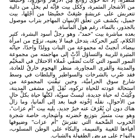
منظره، إلا أنَّه حوى روائعَ مِن الأزهار والورود، وخليطًا
من الأشجار المثمرة، وككل بيت فإنَّه لم يخلُ من دالية
تتعربش على عريشة صُنِعَتْ خصِّيصًا من أجْلها، بيت
جميل، يكشف عن تعلُّق الإنسان المهاجر بتراب موصول
بالجذور، بالنماء، رغم هول المأْساة.
بعده مباشرة بيت "حمد"، وهو رجلٌ أسود البشرة، كثير
الكلام، كثير الحركة، يتدخل فيما لا يعنيه، تزوَّج من امرأة
بيضاء، أنجبتْ له مجموعة من البنات وولدًا واحدًا، حياتُه
المثيرة للريبة والتساؤل أدَّتْ إلى مهاجمته من مجموعة
النمور السود التي كانت تُصَفِّي عُملاء الاحتلال في المخَيَّم
والمدينة والقرى المجاورة، منظر الهجوم خارقٌ للعادة،
فقد ضُرِب بالشرخات والسواطير والبلطات في وسط
شارع سوق الحراميَّة، وحين تيقَّنتِ المجموعة من
استحالة عودته للحياة تركوه، نُقِلَ إلى مشفى المدينة،
وكُتِبَتْ له حياة جديدة، ليستْ سويَّة، لكنَّها حياة بكلِّ حالٍ
من الأحوال، نقلَه إخْوته فيما بعد إلى ألمانيا، وما زال
هناك دون أن يُعْرَفَ عنه خبرٌ جديد، يليه بيت "أم عزات"،
وهو بيت متميِّز بتوزيع خُضرته وأشجاره، خاصة شجرة
الخروب الضَّخمة التي تفترشُ "أُم عزات" وضيوفها
أفياءها للغيبة والنميمة، والبكاء على الوطن المسلوب،
والنواح على مربض الطفولة والشباب.