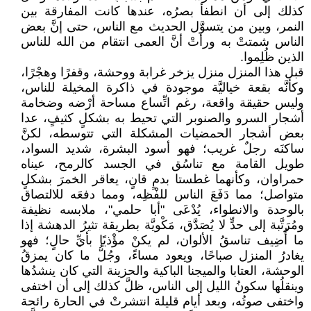
كذلك إلى أن انطفأ بصرُه، عندها كانت المفارقة بين
النمر، وبين من يتسوَّل الحديث مع الناس، حتى إنَّ بعض
الناس شمتتْ به ورأتْ أنَّ العمى انتقام من الله للناس
الذين ظُلِموا.
قبل هذا المنزل منزل يزخر غرابة ووحشة، وقفرًا وهجْرًا،
وكأنَّه بقعة خياليَّة موجودة في ذاكرة المخيلة للناس،
وليس حقيقة واقعة، رغم اتِّساع مساحة أرْضه وضخامة
أشجار السرو والصنوبر التي تحيط به بشكلٍ كثيفٍ، عدا
بعض أشجار الحمضيات المشكلة التي تتوسطه، لكنَّ
ساكنَه رجلٌ غريب؛ فهو أسود البشرة، شديد السواد،
طويل القامة مع تناسُق في الجسد كالرمح، عيناه
حمراوان، وكأنهما غطستا بدمٍ قانٍ، يعاقر الخمرَ بشكلٍ
متواصل؛ مما دَفَعَ الناس للفْظِه، ومما دفعَه للالتصاق
بالوحدة والانطواء، يُدْعَى "أبا حلمي"، ملابسه نظيفة
ومُرَتَّبة إلى حدٍّ لا يُصَدَّق، مَكْويَّة بطريقة تثيرُ الدهشة إذا
ما أُضِيف تناسقُ الألوان، لم يكنْ مؤْذيًا بأيِّ حالٍ؛ فهو
يغادرُ المنزل صباحًا، ويعود مساءً، وجُلُّ ما كان يمزقُ
الوحشة، العتابا والميجنا الباكية والحزينة التي كان ينشدُها
وينقلُها سكونُ الليل إلى الناس، ظلَّ كذلك إلى أن اختفى
واختفى صوتُه، وبعد أيام قليلة انتشرتْ في الحارة رائحة