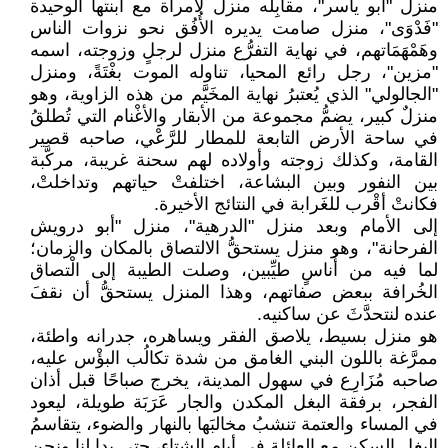
منزل "أبو ياسر"، مقابِله منزل لامرأة مع ابنتها الوحيدة
"فَدْوَى"، منزل صامت يديره الأُفُق نحو نزوات الناس
وهَمْهَمَاتهم، في نهاية التفرُّع منزل لرجلٍ وزوجته، اسمه
"مزين"، رجل رائع المحيا، تناوله الموت بغْتَةً، ومنزل
"الجالولي" الذي يُعتبرُ نهاية المخَيَّم من هذه الزاوية، وهو
منزلٌ كبير، يضمُّ مجموعة من الأبقار والأغْنام التي تُطلقُ
في ساحة الأرض التابعة للمطار للرَّعْي، صاحبه قصير
القامة، وكذلك زوجته وأولاده لهم سحنة غريبة، مركَّبة
بين النفور وبين البشاعة، اختلفتْ حياتهم وتداخلتْ،
فكانتْ أقْرب للغَرابة في النتائج الأخيرة.
إلى الأمام وبعد منزل "الدرهية"، منزل "أبو درويش
الفرحانة"، وهو منزل يستحقُّ الالتصاق بالمكان والزمان؛
لما فيه من أُناسٍ طيِّبين، وصلت الطيبة إلى الْتصاق
الخُرافة ببعض صفاتهم، وهذا المنزل يستحقُّ أن نقفَ
عنده لنتحدَّثَ عن ساكنيه.
هو منزل بسيط، يلاصق الفقر ويساهره، جدرانه واطئة،
ممرَّغة باللون البني الغامق من شدة تكالُب البؤْس عليه،
صاحبه مُزَارِع في سهول المدينة، يخرج صباحًا قبل أذان
الفجر، برفقة البغل المكدن والجار عَرَبَة طويلة، ليعود
في المساء والعتمة تنشبُ مخالبَها بالنهار والضوء، يتقاسمُ
البغل السكن مع العائلة في أيام الشتاء، حتى بدا لنا ونحن