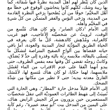
الذين كان يَنْظُر لهم أهلُ المدينة نظرةً فيها شَمَاتَة، كما
بها ريبة وشك، لكنَّهم كانوا يتحاشون الوقوع في خطأ مع
أهْل المخَيَّم؛ خوفًا من أن يُطحنوا بِرَحَى النظرة القادمة
من المدينة، ورَحَى البؤسِ والفقر المتمكِّن من كلِّ شيءٍ
في المخَيَّم وأهله.
إلى الأمام "دكان الصابر"، ولو كان هناك مُتَّسع من
الوقت، لرويتُ عن شخصيَّته الأعاجيب، فهو غريب
كالغرابة، ومُدْهِش كالدهشة، جُلُّ ما كان يعرفه في
الحياة الطريق المؤدِّيَة لتجار المدينة والعودة، أما باقي
حياته فقضاها بين ألواح الصفيح المتراصة لتشكِّلَ ما
يُسمَّى بالبقالة، ملابسه رثَّة باليَة وقذرة إلى حدٍّ لا يُصَدَّق،
وكانتْ زوجتُه تقضي كلَّ وقتها معه بنفس الظروف، حتى
يبدو أنهما اتَّفقا على عدم الاقتراب من الماء لغَسْل
ملابسهما، لهما حكايا، لو كان هناك مُتسع لها، لأمْسَكَ
القارئُ معدته بيديه؛ حتى لا تطير من مكانها مِن شِدَّة
الضحك.
إلى الأمام قليلاً مدخل حارة "المطار"، وهي الحارة التي
نُسِبَتْ إلى مَهبط الطائرات العموديَّة التي تنقلُ شخصيَّات
المستعمرين حين يزورون مركز الجيش الرابض هناك،
على اليمين من المدخل بيت "أبو سعد عميرة"، رغم كآبة