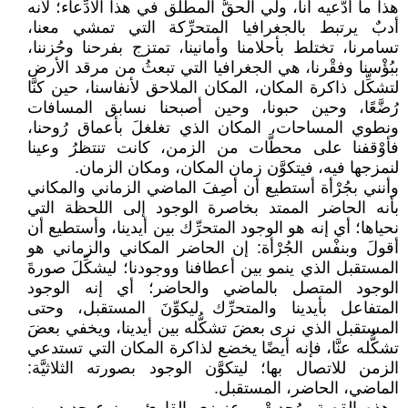
هذا ما أدَّعيه أنا، ولي الحقُّ المطلق في هذا الادِّعاء؛ لأنه
أدبٌ يرتبط بالجغرافيا المتحرِّكة التي تمشي معنا،
تسامرنا، تختلط بأحلامنا وأمانينا، تمتزج بفرحنا وحُزننا،
ببُؤْسنا وفقْرنا، هي الجغرافيا التي تبعثُ من مرقد الأرض
لتشكِّل ذاكرة المكان، المكان الملاحق لأنفاسنا، حين كنَّا
رُضَّعًا، وحين حبونا، وحين أصبحنا نسابق المسافات
ونطوي المساحات، المكان الذي تغلغلَ بأعماق رُوحنا،
فأوْقفنا على محطَّات من الزمن، كانت تنتظرُ وعينا
لنمزجها فيه، فيتكوَّن زمان المكان، ومكان الزمان.
وأنني بجُرْأة أستطيع أن أصِفَ الماضي الزماني والمكاني
بأنه الحاضر الممتد بخاصرة الوجود إلى اللحظة التي
نحياها؛ أي إنه هو الوجود المتحرِّك بين أيدينا، وأستطيع أن
أقولَ وبنفْس الجُرْأة: إن الحاضر المكاني والزماني هو
المستقبل الذي ينمو بين أعطافنا ووجودنا؛ ليشكِّلَ صورةَ
الوجود المتصل بالماضي والحاضر؛ أي إنه الوجود
المتفاعل بأيدينا والمتحرِّك ليكوِّنَ المستقبل، وحتى
المستقبل الذي نرى بعضَ تشكُّله بين أيدينا، ويخفي بعضَ
تشكُّله عنَّا، فإنه أيضًا يخضع لذاكرة المكان التي تستدعي
الزمن للاتصال بها؛ ليتكوَّن الوجود بصورته الثلاثيَّة:
الماضي، الحاضر، المستقبل.