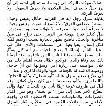
انتقلتْ مهمَّات البركة إلى زوجة ابنه، ثم إلى ابنته، إلى أن
برزَ جيلٌ لا يعرف البغل المكدن، ولا يعرفُ السهول، ولا
يعرفُ البركة.
يقابله منزل رجل آية في الغَرابة، حمَّال يعيش وحيدًا،
اسمه "مصطفى القرق"، لا يُسْمَع له صوت، يعيش وحيدًا،
لا يعرفُه أحدٌ حقَّ المعرفة، خُطواته محسوبة معدودة،
ظلَّ كذلك فترة طويلة من الزمن، حتى تزوَّج في سنٍّ
متأخِّرة، وأنجبَ، فأصبح يظهر بالحارة بسبب أولاده، لكنَّه
ككل إنسانٍ، يحيا بعيدًا عن المشكلات والأذى، ظلَّ في
مخيلة الناس إنسانًا لا يصلح للحياة، مع أنه كان يتمتَّعُ
بقلب يقطرُ طيبة ووفاءً للناس الذين عَرَفَهم، وقد لَمَسْنا
ذلك بعد وفاة والدي، فوالدي حمَّال مثله، لَمَسْنَا ذلك من
خلال مواظبته على زيارة أمي وسؤالها عن أيِّ حاجة،
ووصيته الدائمة لنا بالحِفاظ عليها والوفاء لذكرى والدنا.
في تفرُّعٍ صغير منزل عائلة "أبو شطل"، و"أبو الدجاج"،
و"الطلوزي"، و"أبو مصيصة"، الذي كان يعمل كقاتل، وقد
قُتِلَ في ظروف غريبة رُبمَّا يأتي يوم للتحدُّث عنها، وإلى
التفرُّع الآخر نصل إلى منزل "أبو الحتة"، وهو منزل امْتَاز
بالصراعات والمناوشات بسبب الاضطهاد الذي واجهه
الأطفال من العائلات الكبيرة في المخَيَّم، امْتاز المنزل