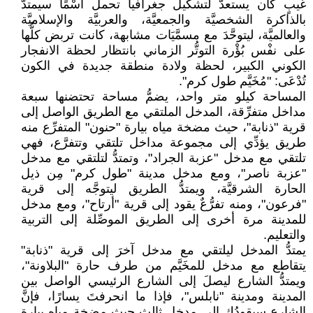
غيبٍ كان يستعدُّ لتشكيل جغرافيا تحمل اسْمًا سيمتدُّ
بالذاكرة الشخصيَّة والجمعيَّة، والعربيَّة والإسلاميَّة
والعالميَّة، ليتوحَّدَ مع مسمَّيَات مشابهة، كانت تربض كلُّها
على نفْس بُؤْرة التوتُّر الزماني بانتظار لحظة الانفجار
الكوني الكبير، لحظة ولادة منطقة جديدة في الكون
تُدْعَى: "مُخَيَّم طول كرم".
المساحة كيلو متر واحد، يضمُّ مساحة تحتضنها سبعة
مداخل متفرِّقة، المدخل الملتقي مع الطريق الواصل إلى
قرية "ذنابة"، حيث مضخة مياه بيارة "حنون" المتفرِّع منه
طريق يؤدِّي إلى مجموعة مداخل تلتقي وتتفرَّع، فهي
تلتقي مع مدخل "عزبة الجراد"، وتمتدُّ لتلتقي مع مدخل
"عزبة ناصر"، ومع مدخل مدينة "طول كرم" مِن ذيل
الحارة الشرقيَّة، ويمتدُّ الطريق ليتوجَّه إلى قرية
"فرعون"، ومنه تفرُّعٌ يقود إلى قرية "أرتاح"، ومع مدخل
للمدينة مرة أخرى إلى الطريق الموصِّلة إلى التربية
والتعليم.
يمتدُّ المدخل ليلتقي مع مدخل آخرَ إلى قرية "ذنابة"
يتقاطع مع مدخل للمخَيَّم من طرف حارة "البلاونة"،
ويمتدُّ الشارع ليصلَ إلى الشارع الرئيسي الواصل بين
المدينة ومدينة "نابلس"، فإذا ما انحرفتَ يسارًا، فإنَّ
الشارع سيقودُك إلى مدخل ثالثٍ حيث مضخة مياه بيارة