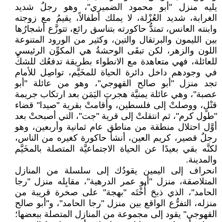
يليه منزل "أبو محمود الضميري"، وهو رجلٌ شديد
الغرابة، شديد العُزْلة، لا يملك أطفالاً، يقيمُ مع زوجته
وابنته العانس، تمتدُّ حاكورته بتناسق رائع، تتوزَّع أشجارُها
بين الليمون والبرتقال والتين، وكثير من الورود المتنوعة
اللون والزهر، لكن تبقَى الوحشةُ هي المكوِّن الرئيسي
للعائلة، فهي متعاهدة مع الانطواء بطريقة تدفعُك للشكِّ
في وجودهم داخل دائرة الحياة للمخَيَّم، تواصِل للأمام
تجد منزل "أبو صالح القهوجي"، وهو من عائلة "أبو
عصبة"، وهي عائلة يمنيَّة هجرتِ اليَمَن بعد ارتكاب جريمة
قتْلٍ، ووصلتْ إلى فلسطين، وأقامتْ بقرية "صيدا" قضاء
"طول كرم"، ثم انتقلتْ إلى قرية "جت"، التي أصبحتْ بعد
أوَّل احتلال منطقة من مناطق عام ثمانية وأربعين، وهو
رجلٌ قصير، كريم العين، أنشأ حاكورة كغيره من الناس،
لكنَّه بقي بعيدًا عن الحياة الاجتماعيَّة المتصلة بالمخَيَّم
والمدينة.
انحراف إلى اليمين يقودُك إلى سلسلة من المنازل
المتلاصقة، منزل "أبو عمر الدرهية"، مقابِله منزل "رجا
الحامد"، الذي ذبحَ أُخْتَه "بهجة" على صخرة قريبة من
منزله، التفرُّع الواقع بين منزل "رجا الحامد"، و"أبو صالح
القهوجي" يقود إلى مجموعة من المنازل المتصلة ببعضها؛