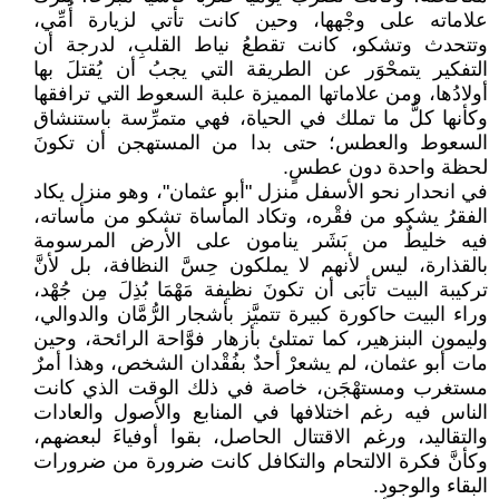
علاماته على وجْهها، وحين كانت تأتي لزيارة أُمِّي،
وتتحدث وتشكو، كانت تقطعُ نياط القلبِ، لدرجة أن
التفكير يتمحْوَر عن الطريقة التي يجبُ أن يُقتلَ بها
أولادُها، ومن علاماتها المميزة علبة السعوط التي ترافقها
وكأنها كلُّ ما تملك في الحياة، فهي متمرِّسة باستنشاق
السعوط والعطس؛ حتى بدا من المستهجن أن تكونَ
لحظة واحدة دون عطسٍ.
في انحدار نحو الأسفل منزل "أبو عثمان"، وهو منزل يكاد
الفقرُ يشكو من فقْره، وتكاد المأساة تشكو من مأساته،
فيه خليطٌ من بَشَر ينامون على الأرض المرسومة
بالقذارة، ليس لأنهم لا يملكون حِسَّ النظافة، بل لأنَّ
تركيبة البيت تأبَى أن تكونَ نظيفة مَهْمَا بُذِلَ مِن جُهْد،
وراء البيت حاكورة كبيرة تتميَّز بأشجار الرُّمَّان والدوالي،
وليمون البنزهير، كما تمتلئ بأزهار فوَّاحة الرائحة، وحين
مات أبو عثمان، لم يشعرْ أحدٌ بفُقْدان الشخص، وهذا أمرٌ
مستغرب ومستهْجَن، خاصة في ذلك الوقت الذي كانت
الناس فيه رغم اختلافها في المنابع والأصول والعادات
والتقاليد، ورغم الاقتتال الحاصل، بقوا أوفياءَ لبعضهم،
وكأنَّ فكرة الالتحام والتكافل كانت ضرورة من ضرورات
البقاء والوجود.