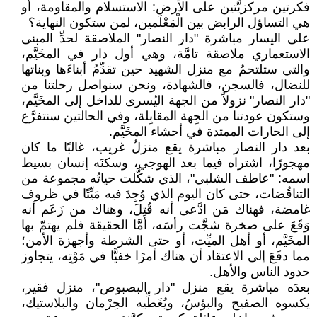
فكرتين مركزيَّتين على الأرض: الاستسلام والمقاومة، أو
هي التساؤل الرابض بين الْمَعْلَمين، لمن ستكون النهاية؟
على اليسار مباشرة "دار النصار" الملاصقة لحدِّ المبنى
الاستعماري ملاصقة تامَّة، وهي أول دار في المخَيَّم،
والتي ستلتحمُ مع منزل الشهيد حين تقدِّمُ أبناءَها وبناتها
للنضال، فالسجن، فالشهادة، ونحن سنواصل رحلتنا من
"دار النصار" نزولاً من الجهة اليُسرى للداخل إلى المخَيَّم،
وستكون عودتنا من الجِهة المقابِلة، وفي الحالتين سنتفرَّع
إلى الحارات الممتدة في أحشاء المخَيَّم.
بعد دار النصار مباشرة يقع منزلٌ غريب، غالبًا ما كان
مهجورًا، اشتراه فيما بعد الهوجي، وسكنَه إنسان بسيط
اسمه: "عاطف الشلبي"، الذي شكَّلت حياتُه مجموعة من
التناقُضات، حتى كان اليوم الذي وُجِدَ فيه مَيِّتًا في ظروف
غامضة، فهناك مَن ادَّعى أنه قُتِلَ، وهناك من زَعَم أنه
وَقَعَ على صخرة شجَّت رأسَه، أمَّا الحقيقة فلم يهتمّ بها
المخَيَّم، أو أهل الميِّت، أو حتى الشرطة وأجهزة الأمن؛
مما دفَعَ إلى الاعتقاد أن هناك أمرًا خفيًّا في مَوْتِه، يتجاوز
حدود الناس والأهل.
بعدَه مباشرة يقع منزل "دار البصبوص"، منزل فقير،
يكسوه الصفيح والبؤسُ، ويُغَطِّيه الحِرْمان والبلاستيك،