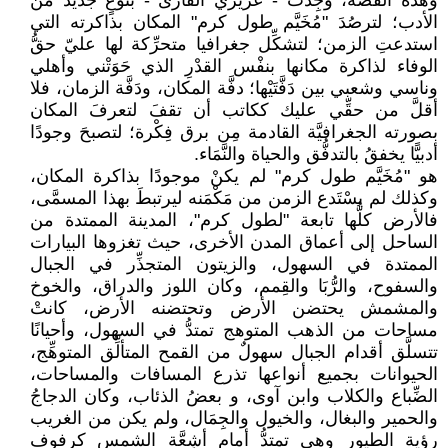
وهذه القصة، وُجِدتْ - عزيزي القارئ - بنوعٍ جديد من
الأدب؛ لترصُدَ "مُخَيَّم طول كرم" المكان بذاكرته التي
استدعتِ الزمن؛ لتشكِّل جغرافيا متحرِّكة لها عليّ حقُّ
الوفاء لذاكرة مكانها بنفْس القدْرِ الذي حَوَتْني وأهلي
وناسي وشعبي بين دَفَّتَيْها؛ دفَّة المكان، ودَفَّة الزمان، فلا
أقلَّ من حقِّي عليك ككاتب أن تقفَ لتعرفَ المكان
بصورته الجغرافيَّة القادمة مِن برق فِكْرة؛ لتصبحَ وجودًا
أدبيًّا يخفقُ بالتدفُّق والحياة والنَّمَاء.
هو "مُخَيَّم طول كرم" لم يكنْ موجودًا بذاكرة المكان،
وكذلك لم يسْتَدع الزمن من مَكْمَنه ليرتبطَ بهذا المسمَّى،
فالأرض كلُّها تابعة "لطول كرم"، المدينة الممتدة من
الساحل إلى أعماق المدن الأخرى، حيث تغزوها البيارات
الممتدة في السهول، والزيتون المتجذِّر في الجبال
والسفوح، والرُّبَا والقِمم، وكان اللوز والدراق، والخوخ
والمشمش يحتضن الأرض وتحتضنه الأرض، كانتْ
مساحات من الذهب المتوهج تمتدُّ في السهول، وأحيانًا
تتسلَّق أقدام الجبال سهولٌ من القمح المتألِّق المتوهِّج،
الحيوانات بجميع أنواعها تذرع المسافات والمساحات،
الضِّباع والكلاب وابن آوى، و بعضُ الذئاب، وكان الدجاجُ
والحمير والبغال، والخيول والجِمَال، ولم يكن من الغريب
رؤية الطيور وهي تمتدُّ أمام أشِعَّة الشمس كرفوفٍ