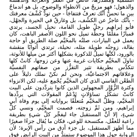
التسمية ومصدرَها، غائص في الفقر والغرابة والدهشة
والذهول؛ فهو مزيجٌ من الانطواء والوضوح، بل هو اندماجٌ
بين ما تحسُّ أنَّك تعرفُ فتتفاجَأ - حين تودُّ كَشْفَ معرفتك
- بأنَّك عاجزٌ عن الكشْف، بل وغارقٌ في الحيرة والجهْل،
فأبو إبراهيم رجلٌ طويل القامة، نحيل الجسد، يرتدي
قمبازًا مقلَّمًا وحطَّة تميل نحو اللون الأصفر الباهت، كان
يعمل في البيارات، صلتُه بالمخَيَّم صلة الطريق أو حاجة
بقالة، زوجتُه طويلة مثله، نحيلة، ترتدي أثوابًا منقشة
بالورود، لكنَّها تميلُ للذكورة بشكلِها أكثر من ميلها للأنوثة،
تناولَ المخَيَّم حكايات غريبة عنها وعن زوجها، كانتْ كلها
تتكدَّس بطريقة تثير التقزُّز من صفاتهم النفسيَّة
وعلاقاتهم الاجتماعيَّة، ونحن لم نكنْ نملك دليلاً على
الطعْن القاسي الذي كان المخَيَّم يُجْمِع عليه، لكن الانزواء
وكثرة الزُّوَّار المجهولين الذين كانوا يتردَّدون على البيت
كانتْ تشكِّل تساؤلاتٍ تَدْعَمُ المقولات التي يردِّدها
المخَيَّم، وظلَّ المخَيَّم مُتعلِّقًا برواياته إلى يوم وفاة أبي
إبراهيم، ومن ثَمَّ زوجته، فصمت المخَيَّم، ونسي كلَّ
شيءٍ، إلا أنَّ المستقبل جاء ليفجِّر كلَّ شيءٍ بطريقة
راعبة للعقْل، مكتسحة للوعي، فكان ما يُقال جزءًا صغيرًا
مما أظهرَ المستقبل، بل جزء أدق من رأس الإبرة؛ لأن
الرواية حول هذا الموضوع ستمتدُّ من البيت الرابض فوق