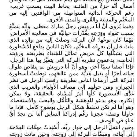
أطفال أنَّه جزءٌ من العائلة، يحاط البيت بصمتٍ غريب،
رغم الحركة الدائبة المتواصِلة من الوافدين إليه من
المخَيَّم والمدينة والقُرى والمدن الأخرى.
وفيما يُروى أنَّ أبا درويش رجلٌ مبارك معطى، وأنَّه يتمتَّعُ
بسبب تقواه ووَرَعِه بقُدْرات خياليَّة في معالجة الأمراض،
مَهْمَا كان نوعُها؛ لأن البركة وصلتْ إليه من والده الذي
ماتَ قبل أن يعرفَه المخَيَّم، فكانَ الناسُ بدافعِ الأُسْطورة
التي يشكِّلها كلُّ مريضٍ تماثَلَ للشفاء بطريقته ورؤيته
الخاصة، يدعمون نظرية البركة التي يتميَّز بها هذا الرجل،
فإذا أضفنا سببًا آخرَ، وهو أنَّ أبا درويش لم يتقاضَ طوال
حياته أجرًا أو يقبل هَديَّة ممن عالجَهم، توطدتْ أسطورة
البركة التي أرساها الناس بطريقة رفعتِ الرجل في نظر
الجيران، ومَن حولَهم إلى مصاف الأولياء، والغريب الذي
غذَّى الأسطورة كلَّها أمرٌ لَمَسْناه بالحقيقة، ولا يمكن
إنكاره، وهو يدعو للدهشة والتأمُّل والبحث والاستقصاء،
وهو أننا لم نكن نحفظُ شكلَ الرجل بوضوحٍ كامل، فإذا ما
حاولنا وصفَه عجزنا رغْم إدراكنا السابق أننا لن نجدَ أيَّ
عناءٍ في الوصف.
وحين انتقلَ الرجل إلى جوار ربِّه، أُسْنِدتْ مهمَّات الفِلاحَة
إلى أبنائه، ومهمَّات البركة إلى زوجته، وحين ماتتْ زوجته