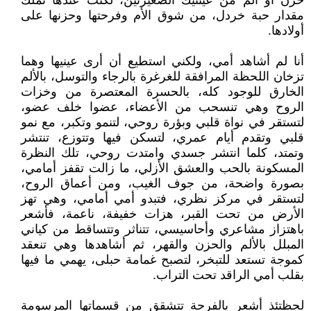
حزن أو ألم من عينتيك الصغيرتين، لكنت عندها تملك
مقدار حبة خردل، من شوق الأم وفرحتها وحزنها على
أولادها.
أنا لم أشاهد أمي، ولكني استطيع أن أرى عينيها وهما
تزخان اللحظة المرافقة للغرغرة بالرجاء والتوسل، بالألم
الخارق للوجود كله، بالحسرة المعتصرة من وخزات
الروح وهي تنسحب من الأعضاء، عضوا خلف عضو،
لتستقر في نواة قلبي وبؤرة روحي، لتنمو وتكبر، مع نمو
قلبي وتقدم أيام عمري، لتسكن فيها وتتوزع، تنتشر
وتمتد، كلما انتشر جسدي وامتدت روحي، تلك النظرة
المسكونة بالحب والعشق الأزلي، ما زالت تقفز أمامي،
بصورة واضحة، من جوف الغيب، ومن أعماق الروح،
لتستقر في مركز نظري، فتبدو أمي أمامي، وهي تهز
الأرض من تحت القبر، هزات خفيفة، ناعمة، فأشعر
باهتزاز مشاعري وأحاسيسي، تتناثر وتتساقط من كياني
المبلل بالألم والحزن والقهر، ثم أشاهدها وهي تنعقد
كموجة تستعد للتبخر، لتصبح غمامة حبلى، يهمي ما فيها
بقلب أمي الراقد تحت التراب.
لحظتئذ أشعر بالفرحة تتشقق من قسماتها المرسومة