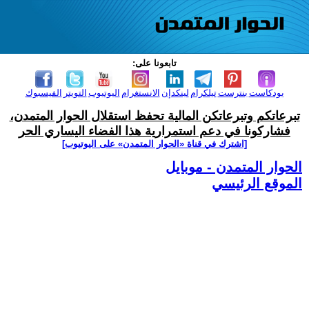
تابعونا على:
بودكاست
بنترست
تيلكرام
لينكدإن
الانستغرام
اليوتيوب
التويتر
الفيسبوك
تبرعاتكم وتبرعاتكن المالية تحفظ استقلال الحوار المتمدن،
فشاركونا في دعم استمرارية هذا الفضاء اليساري الحر
[اشترك في قناة ‫«الحوار المتمدن» على اليوتيوب]
الحوار المتمدن - موبايل
الموقع الرئيسي