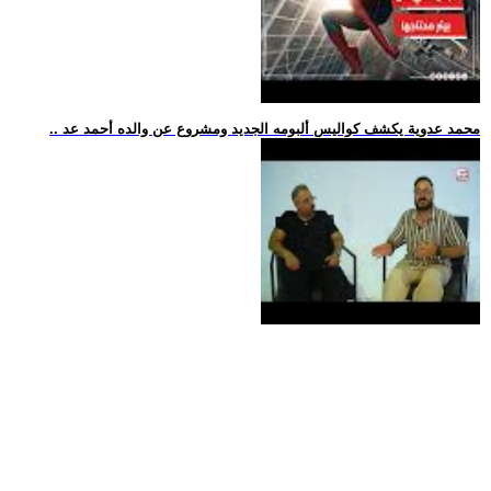
.. محمد عدوية يكشف كواليس ألبومه الجديد ومشروع عن والده أحمد عد