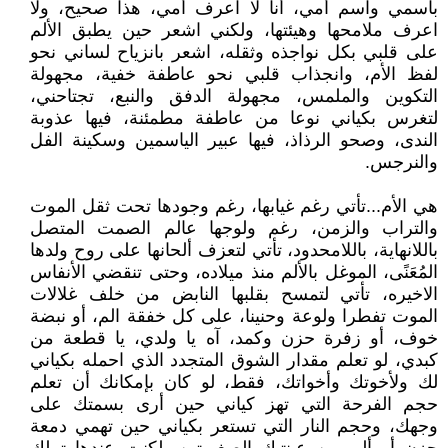
باسمي واسم أمي، أنا لا اعرف أمي، هذا صحيح، ولا
اعرف ملامحها وهيئتها، ولكني اشعر حين يطبق الألم
على قلبي بكل نواجذه وثقله، اشعر بانزياح لساني نحو
لفظ الأم، وانجذاب قلبي نحو عاطفة خفية، مجهولة
التكوين والملمس، مجهولة الدفق والنبع، تجتاحني،
لتغرس بكياني نوعا من عاطفة مطمئنة، فيها عذوبة
الندى، وصحو الرذاذ، فيها عبير الياسمين وسكينة الفل
والنرجس.
هي الأم...تأتي رغم غيابها، رغم وجودها تحت ثقل الموت
والتراب والزمن، رغم ولوجها عالم الصمت المتصل
باللانهاية، باللامحدود، تأتي لتعزف ألحانها على روح ولدها
المُعَنًى، الموغل بالألم منذ ميلاده، وحتى تنقضي الأنفاس
الاخيره، تأتي لتمسح بقلبها النابض من خلف غلالات
الموت تفطرا ولوعة وحنينا، على كل خفقة الم، أو نبضة
خوف، أو زفرة حزن وكمد، آه يا ولدي، يا قطعة من
كبدي، لو تعلم مقدار الشوق المتجدد الذي احمله بكياني
لك ولأخوتك وأخواتك، فقط، لو كان بإمكانك أن تعلم
حجم الفرحة التي تهز كياني حين أرى بسمتك على
وجهك، وحجم النار التي تستعر بكياني حين تهمي دمعة