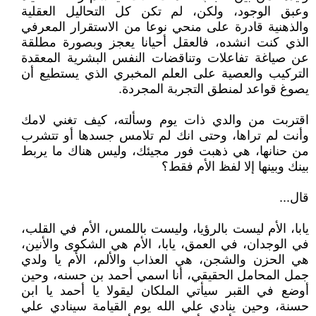
وعبق الوجود، ولكن، لم تكن كل التحاليل العقلية
والذهنية قادرة على منحي نوعا من الاستقرار المعرفي
الذي كنت انشده، فالعقل أحيانا يعجز وبصورة مطلقة
عن صياغة تفاعلات وتناقضات النفس البشرية المعقدة
التركيب والعصية على العلم المخبري الذي يستطيع أن
يصوغ قواعد لمنطق التجربة المجردة.
اقتربت من والدي ذات يوم وسألته، كيف تغني لامك
وأنت لم تراها، وحتى انك لم تلامس جسدها أو تتشرب
من حنانها، هي ذهبت فور مجيئك، وليس هناك ما يربط
بينك وبينها إلا لفظ الأم فقط؟
قال...
يابا، الأم ليست بالرؤيا، وليست باللمس، الأم في القلب،
في الوجدان، في العمق، يابا، الأم هي الشكوى والأنين،
هي الحزن والشجن، هي العذاب والألم، الأم يا ولدي
جمل المحامل الحقيقي، أنا اسمي أحمد بن حسنه، وحين
أوضع في القبر سيأتي الملكان ليقولا يا أحمد يا ابن
حسنة، وحين ينادي علي الله يوم القيامة سينادي علي