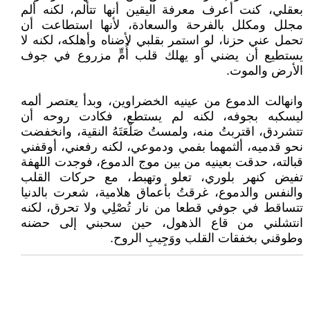
بعقلي، كنت أعرف معرفة اليقين أنها تتألم، لكنه ألم
مجلل ومكلل بالفرحة والسعادة، لأنها استطاعت أن
تحمل عني حزنا، لو استمر بقلبي لأضناه وأهلكه، لكنه لا
يستطيع أن يضني أو يهلك قلب أُمٍّ مزروع في جوف
الأرض والموت.
وانهالت الدموع من عينيه الخضراوين، وبدأ يعتصر ألمه
ليسكبه بجوفه، لكنه لم يستطع، فكادت روحه أن
تتشردق، اقتربتُ منه، ولمستُ صَلْعَتَهُ النقية، وانخفضت
نحو قدميه، ألثمهما بفمي ودموعي، لكنه رفعني، أوقفني
قبالته، حدقت بعينيه من بين موج الدموع، فوجدت اللهفة
تفيض كنهر بلوري، تعلو وتهبط، مع حركات القلب
والنفس والدموع، غرقتُ بأعماق هلامية، شعرت بالدنيا
تتساقط في جوفي قطعا من نار تُصْلِي ولا تحرق، لكنه
انتشلني من قاع الذهول، حين سحبني إلى حضنه
وطوقني بخفقات القلب ووَجِيبِ الروح.