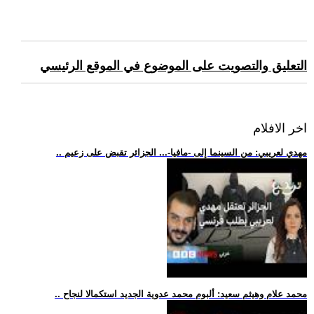
التعليق والتصويت على الموضوع في الموقع الرئيسي
اخر الافلام
.. مهدي لعريبي: من السينما إلى -مافيا-... الجزائر تقبض على زعيم
.. محمد علام وهيثم سعيد: ألبوم محمد عدوية الجديد استكمالا لنجاح