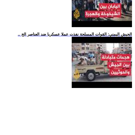
.. الجيش اليمني: القوات المسلحة نفذت عملا عسكريا ضد العناصر الح