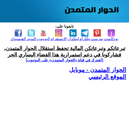
تابعونا على:
بودكاست
بنترست
تيلكرام
لينكدإن
الانستغرام
اليوتيوب
التويتر
الفيسبوك
تبرعاتكم وتبرعاتكن المالية تحفظ استقلال الحوار المتمدن،
فشاركونا في دعم استمرارية هذا الفضاء اليساري الحر
[اشترك في قناة ‫«الحوار المتمدن» على اليوتيوب]
الحوار المتمدن - موبايل
الموقع الرئيسي