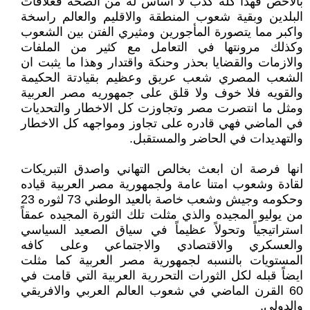
بالاخص فهذا كله كذب لا أساس له من الصحة فعلاقات
البلدين وبقية شعوب المنطقة والاقليم والعالم راسخة
واكبر مما يتصورة المأجورين ومثيري الفتن بين الشعوب
وكذلك مرونتها في التعامل مع كثير من الملفات
والازمات والقضايا بحذر وحنكة واقتدار وهذا ما يثبت ان
الشعب المصري شعب عريق وعظيم بقيادتة الحكيمة
والقويه فلا خوف ولا قلق على جمهوريه مصر العربية
ومثل ما انتصرت مصر وتجاوزت كل الاخطار والتحديات
في الماضي فهي قادره على تجاوز ومواجهه كل الاخطار
والتهديدات في الحاضر والمستقبل.
انها فرصة ان ابعث بخالص التهاني واصدق التبريكات
لقادة وشعوب امتنا عامة ولجمهورية مصر العربية قياده
وحكومه وجيش وشعب خاصة بالعيد الوطني 73 لثوره 23
من يوليو المجيده والذي مثلت تلك الثورة المجيده عمقاً
استراتيجياً وتحولاً عظيماً في سياق الصعيد السياسي
والعسكري والاقتصادي والاجتماعي وعلى كافه
المستويات بالنسبه لجمهورية مصر العربية كما مثلت
ايضاً قبله لكل الثورات التحررية العربية التي قامت في
60 القرن الماضي في شعوب العالم العربي والافريقي
والدولي.