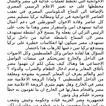
الاخوانجية التي تخطط لعمليات عدائية في مصر وافشال
مخططها على حد تعبير الاعلام الرسمي المصري
بالإضافة الى النجاح الدبلوماسي المصري في تعقب
العناصر الاخوانجية في تركيا ومطالبة تركيا بتسليم مصر
كل عناصر وقادة الاخوان المتورطين في دعم أعمال
عدائية تستهدف امن واستقرار مصر وهذا ما يجب على
الرئيس التركي ان يفعله ولا يسمح لأي انشطة تستهدف
مصر لان السماح بانشطة عدائية من داخل تركيا
تستهدف مصر سيكون لها انعكاسات خطيرة على تركيا
وستدفع تركيا ثمن دعمها للارهاب هذا باختصار.
السؤال هنا لقادة حماس وكل الفلسطينين وكل الاصوات
في الداخل والخارج تصريحتكم في منصات التواصل
الاجتماعي هنا وهناك كيف يمكن لكم ان تتهموا مصر
بأغلاق المعابر وعدم ادخال الطعام والشراب والدواء ؟
انتم والعالم يعرف ان المعابر المصرية مفتوحة ومغلقة
من الداخل الفلسطيني ؟ ولماذا الزوبعة الاعلامية ضد
مصر في الخارج وهل يفهم مثيري الزوبعة الاعلامية ضد
مصر واقتحام سفارتها في الخارج ان ما تقومون به خطأ
وسيرتد عليكم ويل وثبور ؟
فجمهورية مصر العربية قياده وحكومه وجيش وشعب
يدركون جيداً ويفهمون ما يدور حولهم من مؤامرات لكن