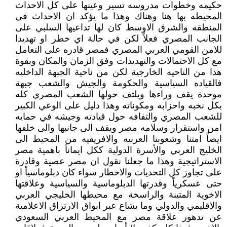
حكيمه وخطوات مدروسه تسير وعينها على كل الاحداث
المحيطه بها هنا وهناك وهذا ما يؤكد ان الاحداث في
المنطقه والشرق الاوسط كان لها تداعيها السلبي على
الجانب المصري فعلاً لكن في حالة اي خطر او تهديدا
للامن القومي العربي المصري فمصر قادره على التعامل
مع كل الاحتمالات والتهديدات وفق الزمان والمكان وبقوة
هذا من الناحيه الخارجية لكن من ناحية الجبهة الداخليه
فالقياده السياسية والحكومة والجيش والشعب جبهة
موحدة يقف وراءها ويلتف حولها الشعب المصري كله
بكل نخبه واحزابه ومكوناته وهذا دليل على الوعي الكبير
للشعب المصري والتفافه حول قيادته وجيشه في حمايه
امن واستقرار وسلامه مصر ويقف الى جانبها والى خلفها
ايضاً امتنا وشعوبنا العربيه والافريقيه من المحيط الى
الخليج العربي والأسرة الدولية ككل ايماناً باهمية مصر
الاستراتيجية وهذا ما جعلنا نقول ان مصر عصية وقادرة
على تجاوز كل التحديات والاخطار سواء كان دبلوماسياً او
حتى عسكرياً وقدرتها الدبلوماسية والسياسية وعلاقتها
الاخوية المتينة والراسخة مع محيطها الخليجي العربي
والاقليمي والدولي وما يشاع عبر ابواق الارتزاق الاعلامية
عن تدهور علاقة مصر مع المحيط العربي السعودي