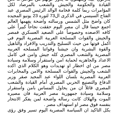
القيادة والحكومة والجيش والشعب بالمرصاد لكل
المؤامرات ربما كلمة فخامة الوالد الرئيس المصري عبد
الفتاح السيسي في الذكرى ال73 لثوره 23 يونيو المجيده
كان واضح مثل الشمس ورسالته واضحة يفهمها العالم
اجمع حينما قال ان مصر اليوم حققت نجاحاً كبيراً على
كافه الاصعده وخصوصاً على الصعيد العسكري فمصر
والجيش والقوات المسلحة العربية المصرية اليوم في
اكمل قوتها من حيث التسليح والتدريب والافراد والتاهيل
والقوة البشرية وان جيشنا وقواتنا المسلحه العربيه
المصرية والشعب المصري كله جيش وامن في كامل
الاعداد والجاهزيه لحماية امن واستقرار وسلامة وسيادة
مصر من اي اخطار او تهديدات وهو الكلام الذي اكده
الشعب والجيش والقوات المسلحة والامن والمخابرات
العربية المصرية بلسان اللواء عبد المجيد صقر وزير
الدفاع والتصنيع الحربي المصري أمام القيادة والشعب
المصري قائلاً ان من يحاول المساس بامن واستقرار
وسلامة وسيادة جمهورية مصر العربية فان مصيره
الموت والهلاك كانت رساله واضحة لمن يفكر الانتحار
بنفسه فوق مصر او استهداف مصر .
بكل التاكيد ان السياسة المصرية اليوم تسير وفق رؤى