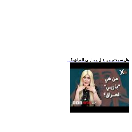
.. هل سمعتم من قبل بـ-باربي العراق-؟