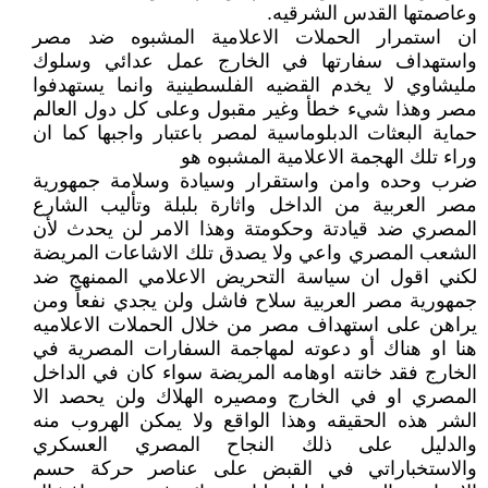
وعاصمتها القدس الشرقيه.
ان استمرار الحملات الاعلامية المشبوه ضد مصر
واستهداف سفارتها في الخارج عمل عدائي وسلوك
مليشاوي لا يخدم القضيه الفلسطينية وانما يستهدفوا
مصر وهذا شيء خطأ وغير مقبول وعلى كل دول العالم
حماية البعثات الدبلوماسية لمصر باعتبار واجبها كما ان
وراء تلك الهجمة الاعلامية المشبوه هو
ضرب وحده وامن واستقرار وسيادة وسلامة جمهورية
مصر العربية من الداخل واثارة بلبلة وتأليب الشارع
المصري ضد قيادتة وحكومتة وهذا الامر لن يحدث لأن
الشعب المصري واعي ولا يصدق تلك الاشاعات المريضة
لكني اقول ان سياسة التحريض الاعلامي الممنهج ضد
جمهورية مصر العربية سلاح فاشل ولن يجدي نفعاً ومن
يراهن على استهداف مصر من خلال الحملات الاعلاميه
هنا او هناك أو دعوته لمهاجمة السفارات المصرية في
الخارج فقد خانته اوهامه المريضة سواء كان في الداخل
المصري او في الخارج ومصيره الهلاك ولن يحصد الا
الشر هذه الحقيقه وهذا الواقع ولا يمكن الهروب منه
والدليل على ذلك النجاح المصري العسكري
والاستخباراتي في القبض على عناصر حركة حسم