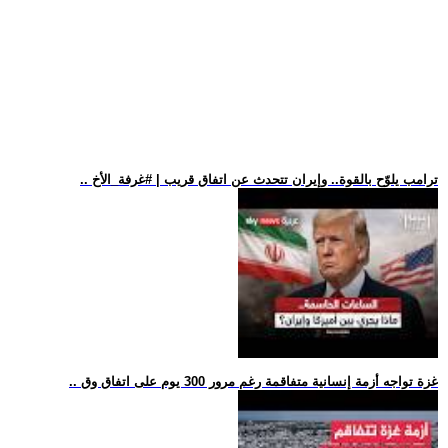
.. ترامب يلوّح بالقوة.. وإيران تتحدث عن اتفاق قريب | #غرفة_الأخ
.. غزة تواجه أزمة إنسانية متفاقمة رغم مرور 300 يوم على اتفاق وق