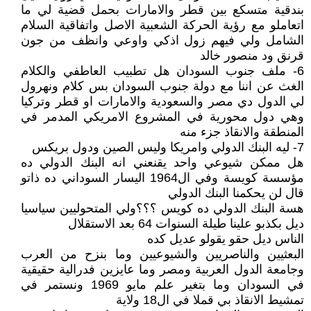
بندقية متسكع بين قطر والامارات بحمل قضية لي ما
اتعاملو مع رؤية الحركة الشعبية الاصل واتفاقية السلام
الشامل ولي فيهم زول اذكي واوعي وانظف من جون
قرنق ود منصور خالد
6- ملف جنوب السودان هل تطبيب العاطفي والكلام
الغث عن اننا مع دولة جنوب السودان بس كلام ونهرول
لي الدول دي مصر والسعودية والامارات او قطر وتركيا
وهي دول محورية في المشروع الامريكي المدمر في
المنطقة والانقاذ جزء منه
7- ليه البنك الدولي وامريكا وليس الصين ودول بريكس
هل ممكن شيوعي واحد يقنعني انه البنك الدولي ده
مؤسسة كويسة وفي ال1964 اليسار السوداني ده ذاتو
قال لن يحكمنا البنك الدولي
هسة البنك الدولي ده كويس ؟؟؟ولي المتحوليين سياسيا
ديل بكذبو علينا طيلة السنوات 64 بعد الاستقلال
الناس ديل حقو يقولو عديل كده
البعثيين والناصريين والشيوعيين وما بنزح من العرب
وجامعة الدول العربية ومصر وما عايزين فدرالية حقيقية
في السودان وما بتغير علم مايو 1969 ونستمر في
تمشيط الانقاذ بي قملا في ال18 ولاية