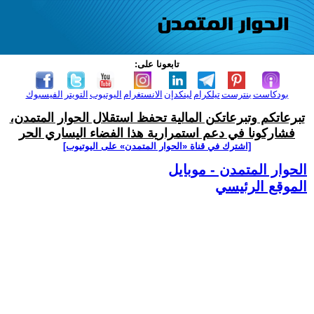
تابعونا على:
بودكاست
بنترست
تيلكرام
لينكدإن
الانستغرام
اليوتيوب
التويتر
الفيسبوك
تبرعاتكم وتبرعاتكن المالية تحفظ استقلال الحوار المتمدن،
فشاركونا في دعم استمرارية هذا الفضاء اليساري الحر
[اشترك في قناة ‫«الحوار المتمدن» على اليوتيوب]
الحوار المتمدن - موبايل
الموقع الرئيسي