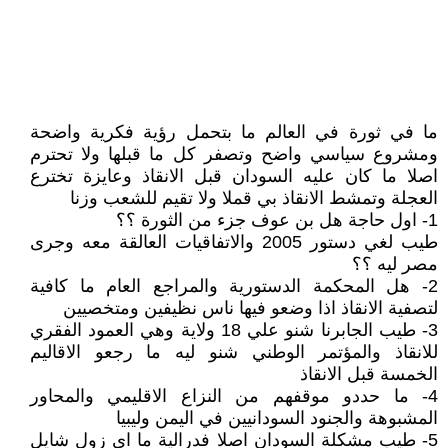
ما في ثورة في العالم ما بتحمل رؤية فكرية واضحة
ومشروع سياسي واضح وتصفر كل ما قبلها ولا تحترم
اصلا ما كان عليه السودان قبل الانقاذ وعايزة تخترع
العجلة وتمشط الانقاذ بي قملا ولا تقيم للشعب وزنا
1- اول حاجة هل بن عوف جزء من الثورة ؟؟
طيب لغي دستور 2005 والاتفاقيات العالقة معه وجرى
مصر ليه ؟؟
2- هل المحكمة الدستورية والمراجع العام ما كافية
لتصفية الانقاذ اذا وضعو فيها ناس نظيفين ومتخصيين
3- طيب الجابرنا شنو علي 18 ولاية وهي العمود الفقري
للانقاذ والمؤتمر الوطني شنو ليه ما رجعو الاقاليم
الخمسة قبل الانقاذ
4- ما حددو موقفهم من النزاع الاقليمي والمحاور
المشبوهة والجنود السودانيين في اليمن وليبيا
5- طيب مشكلة السودان اصلا فدرالية ما اي زول شايل