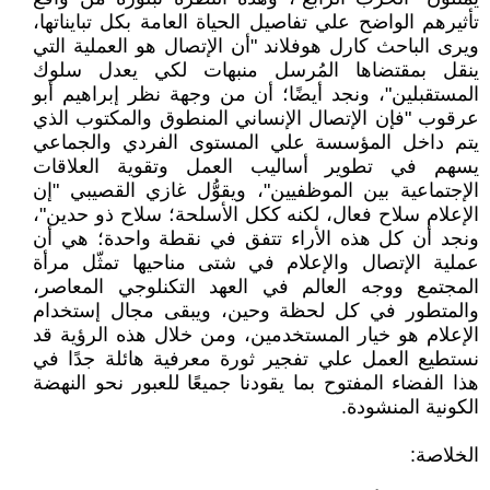
تأثيرهم الواضح علي تفاصيل الحياة العامة بكل تبايناتها،
ويرى الباحث كارل هوفلاند "أن الإتصال هو العملية التي
ينقل بمقتضاها المُرسل منبهات لكي يعدل سلوك
المستقبلين"، ونجد أيضًا؛ أن من وجهة نظر إبراهيم أبو
عرقوب "فإن الإتصال الإنساني المنطوق والمكتوب الذي
يتم داخل المؤسسة علي المستوى الفردي والجماعي
يسهم في تطوير أساليب العمل وتقوية العلاقات
الإجتماعية بين الموظفيين"، ويقوُّل غازي القصيبي "إن
الإعلام سلاح فعال، لكنه ككل الأسلحة؛ سلاح ذو حدين"،
ونجد أن كل هذه الأراء تتفق في نقطة واحدة؛ هي أن
عملية الإتصال والإعلام في شتى مناحيها تمثّل مرأة
المجتمع ووجه العالم في العهد التكنلوجي المعاصر،
والمتطور في كل لحظة وحين، ويبقى مجال إستخدام
الإعلام هو خيار المستخدمين، ومن خلال هذه الرؤية قد
نستطيع العمل علي تفجير ثورة معرفية هائلة جدًا في
هذا الفضاء المفتوح بما يقودنا جميعًا للعبور نحو النهضة
الكونية المنشودة.
الخلاصة: