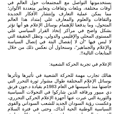
يستخدمونها التواصل مع المجتمعات حول العالم في
أوقات مختلفة، وبلغات وثقافات وتعابير متعددة الألوان؛
مما يمكن عملية التعارف وإنتشار الأفكار الجديدة
والثقافات والعلوم والمعارف علي إمتداد هذا العالم
المتحول، وما يدفعنا للإهتمام بوسائل الإعلام هو أنها تؤثر
بشكل واضح في مراكز إتخاذ القرار السياسي علي
المستوى المحلي والإقليمي والدولي، وتظل الحقيقة التي
لا لبس فيها "أن لا إنفصال البتة في إتصال السياسة
والإعلام والجماهير"، وسنحاول أن نعكس ذلك من خلال
المتابعات التالية!!.
الإعلام في تجربة الحركة الشعبية:
هنالك تجارب مهمة للحركة الشعبية في تأثيرها وتأثرها
بوسائل الإعلام المختلفة طوال مشوار ثورة التحرر التي
خاضتها منذ تأسيسها في العام 1983م بقيادة د.جون قرنق
دي مبيور ورفاقه الذين شاركوا في التحولات السياسية
والثورية التي عبرت عنها أجهزة الإعلام الحركي التحرري،
وعكست رؤية السودان الجديد للشعب السوداني والقوى
السياسية الوطنية الحية آنذاك، وحتى في فترة السلام