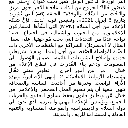
التي أوردها الدكتور الواثق كمير تحت عنوان "رِحْلتي مع
مَنصُور خَالِدْ: الخروج من الذات لمُلاقاة الآخر! جون قرنق
والبَحْث عن السَّلام والوحَدَّة"؛ الحلقة (46) التي نُشِرت
بتاريخ 6 ابريل 2021م، ونقتبس قوله "لذلك، فإنَّ شبكة
الإعلام من أجل السلام (MPN) التي أنشّأها المشاركون
الإعلاميون، من الجنوب والشمال، في اجتماع ”فيينا“
تواجه عددًا من التحديات التي يجب مُواجهتها، على سبيل
المثال لا الحصر:1)، الشراكة مع المُنظمات الأخرى ذات
الصِّلة لمُواصلة الضَّغط من أجل إعتماد وتنفيذ تشريعاتٍ
جديدة وإصلاح التشريعات القائمة، لضمان الوُصول إلى
المعلومات ودعم بناء القُدرات في قطاع الإعلام من
خلال – من بين أمور أخرى – تطويرٍ مهنيٍ فعَّال
ومُستدام للرَّوابط الإعلاميَّة، 2) إنتهى الإقتباس، وبهذه
الأراء الواضحة وغيرها من أحاديث الساسة والصحافة
تتبين أهمية أن يتم تنظيم العمل الصحفي والإعلامي من
خلال سَّن وتطبيق قانون يحفظ تساوي الحقوق والحريات
للجميع، ويؤسس للإعلام المهني والمتزن، الذي يقود إلي
دولة السلام والديمقراطية والمواطنة المتساوية والتنمية
العادلة والمستدامة للريف والمدينة.