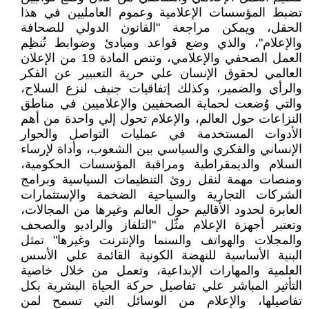
تضبط المؤسسات الإعلامية وعموم العامليين في هذا
الحقل، ويمكن مراجعة "القانون الدولي للصحافة
والإعلام"، والذي وضع قواعد ومبادئ وضوابط تُنظِم
العمل الصحفي والإعلامي، وتنص المادة 19 من الإعلان
العالمي لحقوق الإنسان علي حرية التعبيير عن الفكر
والرأي والضمير، وكذلك إتفاقيات جنيف لنزع السلاح،
والتي وُضعت لحماية الصحفيين والإعلاميين في مناطق
النزاعات حول العالم، والإعلام تحول إلي واحدة من أهم
الأدوات المستخدمة في عمليات التواصل والحوار
الإنساني والفكري والسياسي بين الشعوب، وأداة لإرساء
السلام والديمقراطية ومراقبة المؤسسات الحكومية،
ومنصات مهمة لنقل روئ التنظيمات السياسية وبرامج
الشركات التجارية والسياحية الضخمة والإستثمارات
العابرة لحدود الأقاليم حول العالم وغيرها من المجالات،
وتعتبر أجهزة الإعلام مثّل "التلفاز والراديو والصحف
والمجلات والهواتف والسنما والإنترنت وغيرها" تمثل
البنية الأساسية للنهضة الكونية القائمة علي الأسس
العلمية والمهارات الإبداعية، وتعمل من خلال خاصية
التأثير المباشر علي تفاصيل حركة الحياة البشرية بكل
تفاصيلها، والإعلام من الوسائل التي تسمح لمن