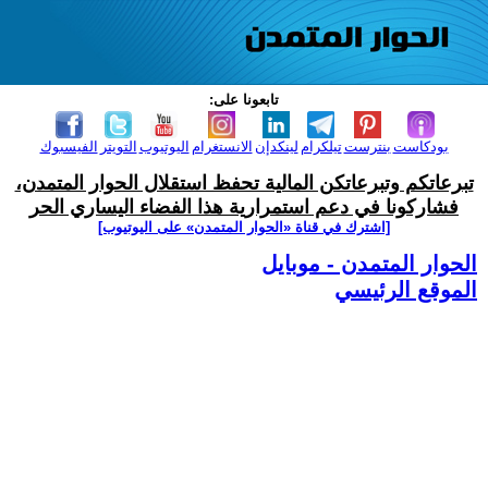
تابعونا على:
بودكاست
بنترست
تيلكرام
لينكدإن
الانستغرام
اليوتيوب
التويتر
الفيسبوك
تبرعاتكم وتبرعاتكن المالية تحفظ استقلال الحوار المتمدن،
فشاركونا في دعم استمرارية هذا الفضاء اليساري الحر
[اشترك في قناة ‫«الحوار المتمدن» على اليوتيوب]
الحوار المتمدن - موبايل
الموقع الرئيسي