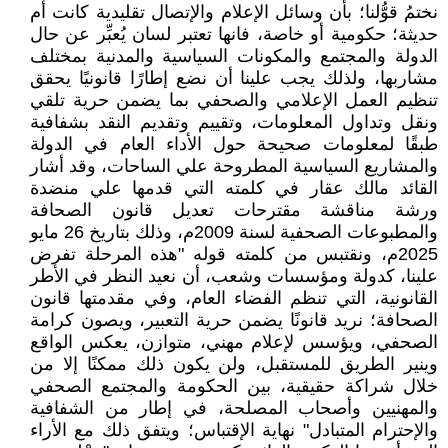
نختمُ قوُّلنا؛ بأن وسائل الإعلام والإتصال تقليدية كانت أم
حديثة؛ حكومية أو خاصة، فانها تعتبر لسان يُعبِّر عن حال
الدولة والمجتمع والمكونات السياسية والمدنية بمختلف
مشاربها، ولذلك يجب علينا أن نضع إطارًا قانونيًا يحقق
تنظيم العمل الإعلامي والصحفي بما يضمن حرية تلقي
ونقل وتداول المعلومات، وتقييم وتقديم النقد بشفافية
طبقًا لمعلومات صحيحة حول الأداء العام في الدولة
والمشاريع السياسية المطروحة علي الساحات، وقد أشار
القائد مالك عقار في كلمته التي قدمها علي منضدة
ورشة مناقشة مقترحات تعديل قانون الصحافة
والمطبوعات الصحفية لسنة 2009م، وذلك بتاريخ 26 مايو
2025م، ونقتبس من كلمته قوله "هذه المرحلة تفرض
علينا، كدولة ومؤسسات وشعب، أن نعيد النظر في الأطر
القانونية، التي تنظم الفضاء العام، وفي مقدمتها قانون
الصحافة؛ نريد قانونًا يضمن حرية التعبير، ويصون كرامة
الصحفي، ويؤسس لإعلام مهني، متوازن، يعكس الواقع
وينير الطريق للمستقبل، ‏‎ولن يكون ذلك ممكنًا إلا من
خلال شراكة حقيقية، بين الحكومة والمجتمع الصحفي
والمهنيين وأصحاب المصلحة، في إطار من الشفافية
والإحترام المتبادل" نهاية الإقتباس؛ ويتفق ذلك مع الأراء