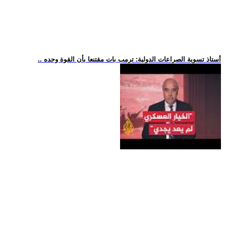
.. أستاذ تسوية الصراعات الدولية: ترمب بات مقتنعا بأن القوة وحده