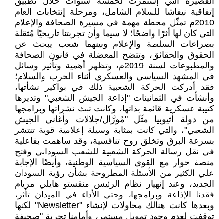
القصيرة التي إستمرت لخمسة سنوات خلال تطبيق
إتفاقية نيفاشا للسلام الشامل، ومرحلة إنتخابات العام
2010م تمثّل محطة مهمة في مسيرة الصحافة والإعلام
التي كان لها أثرًا واضحًا؛ لا سيما وأن تجربتنا تاريخيًا مُثقلة
بصراعات السلطة والإعلام وبينهما شعب يبحث عن
الحقوق والحقائق، وتتضح المعضلة في قانون الصحافة
والمطبوعات لسنة 2019م، وتظهر أهمية وتأثير وسائل
في المشهد السياسي والعسكري أثناء الحرب والسلام؛
فقد أدركت الحركة الشعبية ذلك في بواكير نشأتها،
وأنشأت في الثمانينات "إذاعة الجيش الشعبي" وتديرها
كتيبة عسكرية قائمة بذاتها، وكانت تبث نشراتها وبرامجها
من دولة أثيوبيا مثّل "مُورَّال/جلالات وأغاني الجيش
الشعبي"، والتي كانت بمثابة وسيلة إعلامية قوية تنتشر
بسرعة البرق وتخلق روح تنافسية، وقد ساهمت بفاعلية
في نقل رسالة الحركة الشعبية للشعب السوداني وفتح
منصة حوار مع القوى السياسية الوطنية، وأيضًا الإجابة
علي الكثير من الأسئلة المطروحة بشأن رؤية السودان
الجديد، وعند إنهيار نظام الرئيس منقستو هايلي مريام
فقدنا الإذاعة وبرامجها، وحتى الأداء في الميدان تأثر،
وبعدها كانت هنالك محاولات لإنشاء "Newsletter" لكنها
توقفت لعدم وجود تمويل مستمر، وأمامنا تجربة "صحيفة