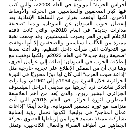
أجراس الحرية" المولودة في العام 2008م، والتي كتب
فيها كبار الصحفيين والسياسيين من الحركة والأوساط
الآخرى، لكنها أوقفت بقرار من السلطة الإنقاذية بعد
إنفصال جنوب السودان عن السودان، ولدينا "صحيفة
مدارات جديدة" في العام 2018م، والتي كانت نافذة
للإعلام الثوري الحر وصوت للمهمشيين، وقد جمعت نخبة
مميزة من الكُتَّاب السياسيين والصحفيين إلا أنها توقفت
مع التحولات التي طرأت داخل التنظيم، وقد أتت بعدها
"صحيفة رؤية جديدة" في العام 2023م، ولكنها توقفت مع
إنطلاقة الحرب في السودان؛ إضافة إلي عوامل آخرى،
وهنا نرى أن من الممكن الإطلاع علي تجربة خارجية مثل
"إذاعة صوت العرب" التي كان لها دورًا محوريًا في الثورة
الجزائرية خلال الفترة من 1954م إلي 1962م، وما زلت
أتذكر نقاشات ثرة أجريتها مع صديقي الراحل الفيلسوف
الجزائري البشير ربوح، والذي يُعد من أهم الفلاسفة
المنظرين لثورة الجزائر في العام 2018م التي أتت
متزامنة مع ثورة ديسمبر السودانية، ونأخذ أيضًا "إذاعات
عمال المناجم" في بوليفيا؛ لكونها تحمل رؤية إنسانية
تشاركية عميقة تستمد قوتها من إرتباطها العضوي بحركة
الجماهير من أطياف الفقراء والعمال الكادحيين، وتمثل