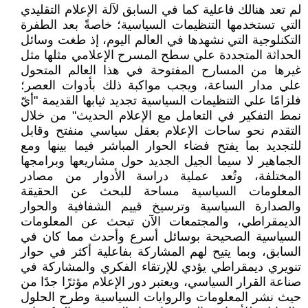
لم تعد هنالك فاعلية كما في السابق لآلة الإعلام التقليدي
التي تستخدمها التنظيمات السياسية؛ خاصةً بعد الطفرة
التكنلوجية التي نشهدها في العالم اليوم، إذ طغت وسائل
الحداثة المتجددة علي سطح المسرح الإعلامي مثلها مثل
غيرها من المسارح المفتوحة في هذا العالم المتحول
علي مدار الساعة، ويجب مواكبة ذلك بأدوات العصر؛
فلزامًا علي التنظيمات السياسية تجديد ثيابها القديمة "أيّ
نمط التفكير في التعامل مع الإعلام الحديث" من خلال
التقدم نحو ساحات الإعلام بعقل سياسي منفتح وقابل
للتجديد بما يفتح فضاء الحوار المباشر فيما بينها ومع
الجماهير لا سيما الجيل الجديد حول مشاريعها وبرامجها
المختلفة، وتُعد عملية دراسة الأدوار من مصادر
المعلومات السياسية مساحة للبحث عن الحقيقة
والصدارة السياسية وترسيخ قييم الشفافية والحوار
الديمقراطي، والمجتمعات الآن تبحث عن المعلومات
السياسية الصحيحة بوسائل أسرع وأحدث مما كان في
السابق، وبما يتيح لهم المشارکة بفاعلية أكثر في حوار
تنويري ديمقراطي يؤدي للإرتقاء الفكري والمشاركة في
صناعة القرار السياسي، ويعتبر دور الإعلام مؤثرًا جدًا من
حيث نشر المعلومات والروايات السياسية وطرح الحلول