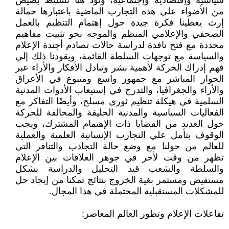
سياسية وإقتصادية وإجتماعية، ونودُ هنا تسليط بصيص
من الأضواء علي هذه التجارب الماضية باعتبارها حمالة
إرث يعطينا فكرة جيدة حول إهتمام التنظيم بالعمل
الصحفي والإعلامي المنظم والموجه نحو تثبيت مفاهيم
محددة مع فتح نافذة لدراسة حالات تصادم أجندة الإعلام
والسياسة مع توجهات السلطة القائمة، ويقودنا ذلك إلي
فهم إدراك الحركة لأهمية نشر وتبادل الأفكار والأراء عبر
الحوار المباشر مع جمهور واسع ومتنوع في الأعراق
والأراء والجغرافيا، والتدرج في إستيعاب الأدوات المدنية
السلمية في هيكلة تنظيم ثوري مسلح، وأيضًا التفاكر مع
الفعاليات السياسية والمدنية الحليفة والمخالفة للحركة
حول العديد من القضايا ذات الإهتمام المشترك، ويجب
الوقوف بتأمل علي التجارب الإنسانية العلمية والعملية
للعالم من حولنا مع وضع حالة التجاذب والتنافر التي
تظهر من وقت لأخر في جوهر العلاقات بين الإعلام
والسلطة والشعب قيد التحليل والدراسة بشكل
مستفيض ومستمر بغية الخروج بنتائج تمكنا من إيجاد حل
للمشكلات المستقبلية المحتملة في هذا المجال.
تفاعلات الإعلام وتطور العالم المعاصر: