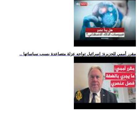
.. مقرر أممي للجزيرة: إسرائيل تواجه عزلة متصاعدة بسبب سياساتها