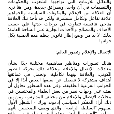
والبدائل للأزمات التي تواجهها الشعوب والحكومات
والتنظيمات في آن واحد، وبطرائق جديدة، ومن هنا نرى
أن العلاقة بين الإعلام والمكونات السياسية والجماهير
علاقة تفاعل وتكامل مستمرة، ولكن قد تأخذ تلك العلاقة
مناحي تنافسية تتفاوت في درجات حدتها علي حسب
الأهداف والمصالح والأحداث الجارية علي الساحة العامة؛
لذلك؛ لا بد من وضع إطار قانوني ينظم هذه العملية بكل
جوانبها.
الإتصال والإعلام وتطور العالم:
هنالك تصورات ومناظير مفاهيمية مختلفة جدًا بشأن
معادلات الإتصال والإعلام وعلاقة ذلك بحركة التطور
الكوني، والعلاقة بينهما تكاملية، وتحمل في عمائقها
أهداف مشتركة لا تنفصل عن بعضها البعض أبدًا إلا في
الجوانب الفرعية الطفيفة، وفي هذه السطور نحاول أن
نقف علي وجهات نظر من بعض العلماء والمختصين في
مجالات الإتصال والإعلام من مختلف المدارس، ومن بين
ذلك أراء المفكر السياسي إدموند بيرك - المُنظِر الأول
لمفهوم "السلطة الرابعة"، والذي وصف الصحفيين بأنهم
يمثلون "الحزب الرابع"، وهذه النظرة تبلورة من واقع