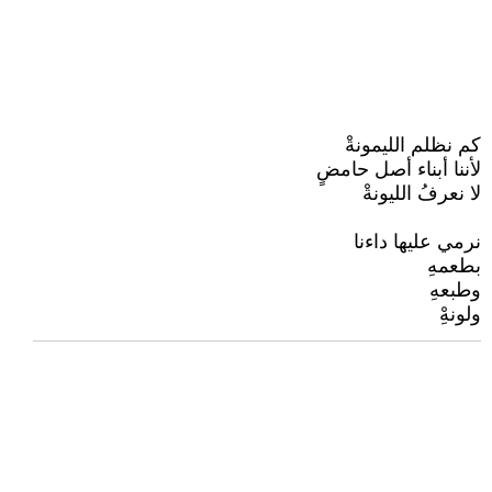
كم نظلم الليمونةْ
لأننا أبناء أصل حامضٍ
لا نعرفُ الليونةْ
نرمي عليها داءنا
بطعمهِ
وطبعهِ
ولونهِْ