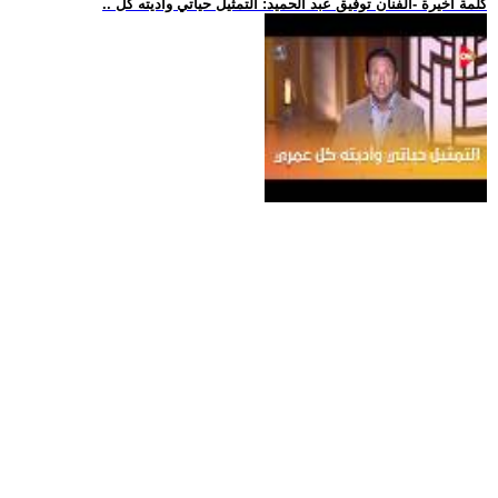
.. كلمة أخيرة -الفنان توفيق عبد الحميد: التمثيل حياتي وأديته كل