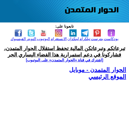
تابعونا على:
بودكاست
بنترست
تيلكرام
لينكدإن
الانستغرام
اليوتيوب
التويتر
الفيسبوك
تبرعاتكم وتبرعاتكن المالية تحفظ استقلال الحوار المتمدن،
فشاركونا في دعم استمرارية هذا الفضاء اليساري الحر
[اشترك في قناة ‫«الحوار المتمدن» على اليوتيوب]
الحوار المتمدن - موبايل
الموقع الرئيسي