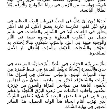
عَمِيقَة وَواسِعة مِن الزَّمن في زوايَا الشَّوارع والْأزقَّة اِمْلأ
الظِّلَال البائسة.
أجدهَا دُون أيْ شكٍّ فِي الحبِّ في باب الوجْه العظيم في
وَجْه غَيْر مُقَيد، مَدْرَسة عارية يتعلَّق الأمْر، لَم يَعُد الأمْر
يتعلَّق في اللَّعنات لَيْلا في الشَّتائم والطَّعنات في عَالَم
جميل مِن اَلقُلوب المدمِّرة والْوجوه طِيبة فِي النَّار
والْوجوه طِيبة فِي البرْد والْموْتِ سَيكُون مِثالا يُحتَذَى بِه
الْخوْف والشَّجاعة لِلْعيْش والْموْت إشْعال نار الأمل
المسْتعرة.
سأرْسم بِنْيَة الخرَاب فِي النَّصِّ الْبرْجوازيَّة المريضة فِي
حدودهاالْفقيرة إِنْسانيًّا تحفُّظ المدينة فِي فقط قَطرَة مِن
الماء الْميراث اَلبشِع، والْبؤْس المتأصِّل فِي إِشرَاق هذَا
التُّراث والشَّاعرْقد تَحرَّر مِن ماضيه العبثيِّ من أَجرَاس
اَلجُفون الباهتة من طَواحِين المرْآة والْعيون من جَزِيرَة
الصُّدور وأخاديد الكلمات من زَهرَة البرْق الثَّلْجيَّة والْفحْم
من قَلبِي فِي ثنايَا صَدرَر الوحيد لَا شَيْء يُضَاهِي الشَّابُّ
اَلذِي يَهرُب أَمَام الحياة هذَا الوجْه الجميل، هذَا الطَّائر
اَلصغِير فِي نِهاية الشِّتاء.