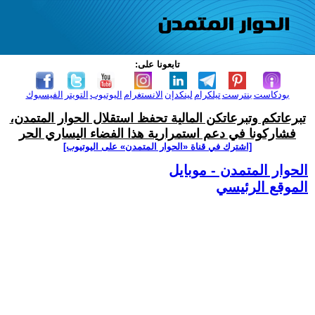
تابعونا على:
بودكاست
بنترست
تيلكرام
لينكدإن
الانستغرام
اليوتيوب
التويتر
الفيسبوك
تبرعاتكم وتبرعاتكن المالية تحفظ استقلال الحوار المتمدن،
فشاركونا في دعم استمرارية هذا الفضاء اليساري الحر
[اشترك في قناة ‫«الحوار المتمدن» على اليوتيوب]
الحوار المتمدن - موبايل
الموقع الرئيسي