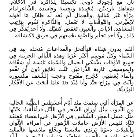
نار, مع وُجودِك دُوني, تجْسيدًا لِلذَّاكرة في الأحْلام,
شِفاهك باردتيْن، مُجَمدَة وَنجِسة وفاسدة ,الشَّاعرامام
مِرْآة غَيْر مُبالية ,والْجمال لَم يُعَد لَه ظِلال مَا أقوله
لَايُغيَّرني, والتَّوقُّعات لَا تعْمل, والذَّاكرة تَقُوم بِترْتِيب
المشاهد، الآيات, والْعيون تَغمُض كتفيْك, ولَا أحد يُفكِّر فِي
ذَلِك, ولَا أحد يَحلُم والضَّوْء يجْمعهم فِي حريق لِاكْتشافه.
اَلفَم بِدون شِفَاه قدأنْتحرْ والْمداعبات مُتحدَة بِيد فِي
السَّماء وكلِّ مَوسِم أَكثَر عُرْيا وهذه اللَّيالي الحزينة فِي
جميع الأوْقات يشْتكي الجمال والسَّماء بَائِسة أو شفَّافة
والْموسيقى عَارِية الذِّراعيْنِ غَنَّت دَقائِق دُون أن تغْفو
والْماء يُغَطينِي كَجُرح مفْتوح وعجلة الشَّغف مكْسورة
وأنْتَ فِي مِزَاج جيِّد وأنَا مُنْذ 15 عامًا أَبحَث عن الأفْكار
الورْديَّة.
عن المرْأة اَلتِي سئمتْ منْذ أَيَّام أُغسْطس الطَّيِّبة الخالية
مِن النُّدوب مثْل أَورَاق الشَّجر فِي اللَّيْل قدأغلْقتْ عيْنيْها
مثْل عسل اَلفجْرِ، الشَّمْس فِي الأزْهار في الفضَاء مُعَلقَة
تَكَاد تَلمِس الأرْض حاملَات الزُّهور عن أُمَراءَه الألْوان
والْقبلات دعوْنَا نَرتَدِي ملابسنَا ونخْلع ملابسها فالْمعْبد
أَصبَح نافورة والْحنين قطعتْه ضَرَبات الرِّيح في لَيلَة