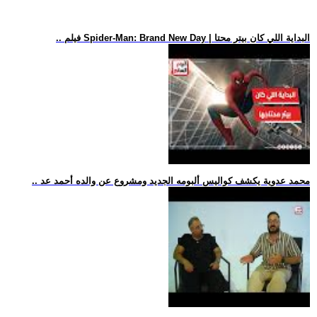
.. فيلم Spider-Man: Brand New Day | البداية اللي كان بيتر محتا
.. محمد عدوية يكشف كواليس ألبومه الجديد ومشروع عن والده أحمد عد