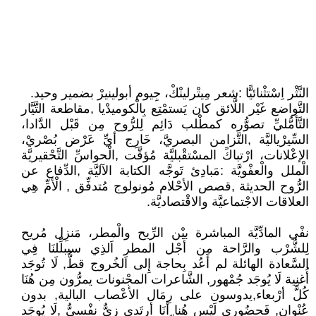
النَّثْر اِسْتثْنائيًّا :شعر مِيتْرلينْكْ، جِيوم أبولينيرْ بضمير وحيد.
التَّواضع غَيْر اللَّائق كان يَستمْتِع بِالْكوميدْيا ,مقاطعة التَّيَّار
التَّأمُّليِّ تصوُّره كمطْلب دَائِم لِلرُّوح مِن قَبْل الدَّادا،
السِّيرْياليَّة ,التَّزامن البصريَّ، خَارِج أيِّ عَرْض بُصْريْ،
الإعْلانات، ارْتباكً المسْتقْبليَّة مُؤقَّت ,الْحواسِّ التَّحْقيريَّة
الْملل والْعفْويَّة :مَبادِئ تَوجَّه الكتابة الآليَّة ,الدِّفاع عن
الرُّوح الحديثة ,قصص الأحْلام مُونولوج مُتدفِّق , الْأمِّ هِي
العلاقات الاجْتماعيَّة والاقْتصاديَّة.
نفْي المادِّيَّة المباشرة بيْن الرِّيح والْمطر، مَنزِل مُريح
لِلشُّرْب والرَّاحة من أَجْل المطر اَلذِي سيبلِّلنَا فِي
السَّعادة الهائلة لم أَعُد بِحاجة إِلى اَلخُروج قطُّ, لَا تُوجَد
أُغنِية لَا يُوجَد جُمْهور, الشَّاعرات المجْنونات يمرُّون مِن هُنَا
كُلَّ أرْبعاء,يدوسون على رِمَال الأعْصاب البالية, بدون
عُنْوان, فَحضُوري لَيْس هُنا أنَا أَرتَدي زِيٌّ نفْسيٌّ ,لَا يُوجَد