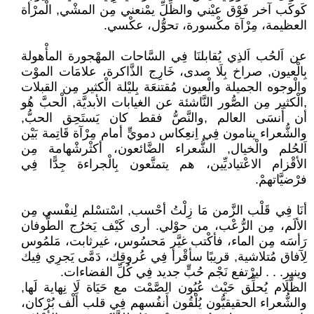
كَوكَب آخر فَوْق عيْني والظِّلِّ يمْنعني مِن المشْي, الْمرْأة
العظيمة، مِرْآة مكْسورة، تحوُّل، عكْسي.
عن اَلحُب اَلذِي يُقابلنَا فِي السَّاحات المهْجورة المأْهولة
بِالْعيون, صراخ بِلَا صدى، خَارِج الذَّاكرة، علامَات الموْت
والْوجوه الجميلة والْعيون مُقتنعَة بِليْلة الْكثير مِن القبلات
,الْكثير مِن الصُّور النَّاشئة عن الغيابات الأبديَّة, الْحبَّ هُو
أن أَنسَى العالم ,والنَّصُّ فقط كان يَستَحِق الحبُّ,
والشُّعراء ينامون فِي اِنعِكاس دمويٍّ أمام مِرْآة قَاتِمة بَيْن
اَلحُلم والْخيال, الشُّعراء الضَّائعون، أكثْرشْهامة مِن
الأقْزام الاعْتياديِّين، هم يتمتَّعون بِالْجراءة جِدًّا فِي
فرْضيَّاتهمْ.
أنَا فِي قَلْب الزَّمن مَا زِلْتُ أحْسب, اسْتسْلم لِنفْسي مِن
الألَم، مِن الرُّعْب، من حوْلي. أرى كَيْف يَخرُج الطُّوفان
رَأسَه مِن الماء، فأكْتب غيَّر مَحسُوس، غيرثابت، مَلمُوس
لِآفاق مُتلاشية, قريبًا سأقْرأ فِي عُروقِك، دَمَّى يَجرِي فِيك
وينير. . . ليرْتفع نَجْم حُبٍّ جديد فِي كُلِّ الفضاءات.
الظَّلَام يُحلِّق حَيْث عُيُون الصَّمْت مع حَيَاة لَا نِهاية لَها,
والشُّعراء الحقيقيُّون يُلْقُون أَنفُسهم فِي قلب أَلْف بُرْكان،