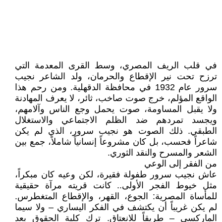
في قلب الريف المصري، وسط القرى المعدمة التي
ترزح تحت نير الإقطاع والحرمان، ولد الشاعر نجيب
سرور عام 1932 في محافظة الدقهلية. ومن رحم هذا
الواقع المؤلم، خرج صوت صاخب، ثائر، لا يعرف المهادنة
ولا يقبل المساومة، صوت يحمل وجع الناس وآلامهم،
ويجسد تمردهم ضد الظلم الاجتماعي والاستغلال
الطبقي. ذلك الصوت هو نجيب سرور، الذي لم يكن
شاعراً فحسب، بل كان مشروعاً إنسانياً شاملاً، جمع بين
الشعر والمسرح والنقد الثوري.
من الفقر إلى الوعي
عاش نجيب سرور طفولة فقيرة، لكن وعيه كان مبكراً،
مثل خيوط الفجر الأولى.. كانت قريته مرآة حقيقية
للمأساة المصرية: الجوع، القهر، والإقطاع المتغطرس.
لم يكن غريباً أن يكتشف في الفكر اليساري – ولا سيما
الماركسي – طريقاً للانعتاق. ترك كلية الحقوق بعد