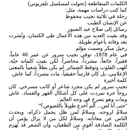
الكلمات المتقاطعة (تحولت لمسلسل تلفزيوني)
كما كتب دراسات مهمة، مثل:
رحلة في ثلاثية نجيب محفوظ
عن الإنسان الطيب
رسائل إلى صلاح عبد الصبور
وقد بقيت العديد من هذه الأعمال طي الكتمان، ونُشرت
بعد وفاته بأعوام طويلة.
رحيل مبكر وصمت مؤلم
في عام 1978، توفي نجيب سرور عن عمر 46 عاماً،
فقيراً، جائعاً، مشرداً، محاصراً. لكن بقيت كلماته حيّة،
تُلهب القلوب وتوقظ الضمائر. لم يكن بطلاً شعبياً بالمعنى
الإعلامي، بل كان فارساً حقيقياً، مات متمرداً، كما عاش.
كلمة أخيرة
نجيب سرور لم يكن مجرد شاعر أو كاتب مسرحي. كان
روحاً حرة تمردت على كل أشكال القهر والفساد. عاش
ومات وهو يصرخ في وجه العالم:
"حتى أنا لص... ألم أُخدع طويلاً باللصوص؟"
سلامٌ لروحه، وسلامٌ لمن ظل يحمل ذكراه، ويحدث
الناس عن معاناته. وسلامٌ لكل من لا يزال يؤمن أن
الكلمة الصادقة أقوى من الطغيان، وأن الشعر قد يُهزم