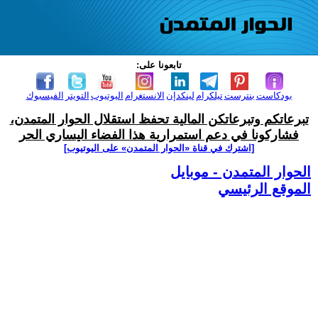
تابعونا على:
بودكاست
بنترست
تيلكرام
لينكدإن
الانستغرام
اليوتيوب
التويتر
الفيسبوك
تبرعاتكم وتبرعاتكن المالية تحفظ استقلال الحوار المتمدن،
فشاركونا في دعم استمرارية هذا الفضاء اليساري الحر
[اشترك في قناة ‫«الحوار المتمدن» على اليوتيوب]
الحوار المتمدن - موبايل
الموقع الرئيسي