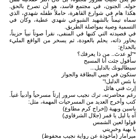
حوله. الجنون، في مجتمع فاسد، هو أن تصرخ بالحق.
هكذا هام في شوارع القاهرة، حاملاً طفله شهدي، الذي
سماه تيمناً بالشهيد الشيوعي شهدي عطية، وكأن في
التسمية وصية بمواصلة الطريق.
في قصيدته التي كتبها في المنفى، نقرأ صوتاً نبياً حزيناً،
يحاور ذاته، يحلم بالعودة، ثم يسخر من الواقع المليء
بالخداع:
*"لو عدتَ.. من ذا يعرفك؟
سأقول جئت أنا المسيح
سيطالبونك بالدليل...
ستكون في جيبي البطاقة والجواز
يا بئس الدليل!"
إرث فني هائل
رغم محاصرته، ترك نجيب سرور إرثاً مسرحياً وأدبياً غنياً.
كتب وأخرج العديد من المسرحيات المهمة، مثل:
ياسين وبهية (إخراج كرم مطاوع)
آه يا ليل يا قمر (جلال الشرقاوي)
قولوا لعين الشمس
يا بهية وخبريني
ميرامار (مأخوذة عن رواية نجيب محفوظ)