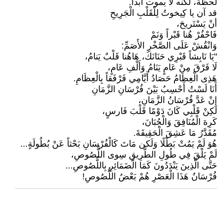
لحظة، لكنه لا يموت أبداً.
قد آن يا كِيخوتُ لِلْقَلْبِ الْجَرِيحِ
أنْ يَسْتَريحَ،
فَاحْفُرْ هُنا قَبْراً وَنَمْ
وَانْقُشْ عَلَى الصَّخْرِ الأَصَمِّ:
"يَا نَابِشاً قَبْرِي حَنَانَكَ، هَاهُنا قَلْبٌ يَنامُ،
لَا فَرْقَ مِنْ عَامٍ يَنَامُ وَأَلْفِ عَامٍ،
هَذِى الْعِظَامُ حَصَادُ أَيَّامِي فَرْفَقاً بِالْعِظَامِ.
أَنَا لَسْتُ أَحْسِبُ بَيْنَ فُرْسَانِ الزَّمَانِ
إِنْ عَدَّ فُرْسَانُ الزَّمَانِ،
لَكِنْ قَلْبِي كَانَ دَوْمًا قَلْبَ فَارسٍ،
كَرِهَ الْمُنَافِقَ وَالْجُبَانَ،
مُقَدَّرُ مَا عَشِقَ الْحَقِيقَةَ.
هُوَ لَمْ يَمُتْ بَطْلًا وَلَكن مَاتَ كَالْفُرْسَانِ بَحْثاً عَنْ بُطُولَةٍ...
لَمْ يَلْقَ فِي طُولِ الطَّرِيقِ سِوى اللُّصُوصِ،
حَتَّى الَّذِينَ يَنْدَدُونَ كَمَا الْضَمَائِرِ بِاللُّصُوصِ...
فُرْسَانُ هَذَا الْعَصْرِ هُمْ بَعْضُ اللُّصُوصِ!