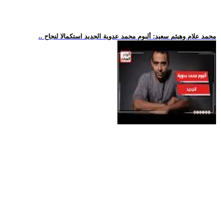
.. محمد علام وهيثم سعيد: ألبوم محمد عدوية الجديد استكمالا لنجاح