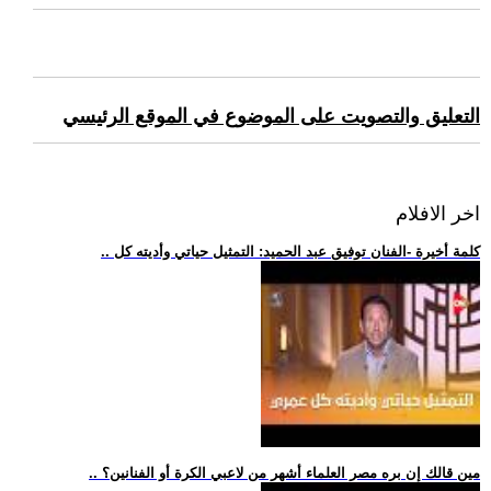
التعليق والتصويت على الموضوع في الموقع الرئيسي
اخر الافلام
.. كلمة أخيرة -الفنان توفيق عبد الحميد: التمثيل حياتي وأديته كل
.. مين قالك إن بره مصر العلماء أشهر من لاعبي الكرة أو الفنانين؟