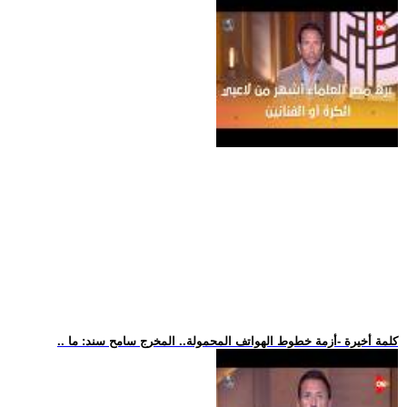
.. كلمة أخيرة -أزمة خطوط الهواتف المحمولة.. المخرج سامح سند: ما