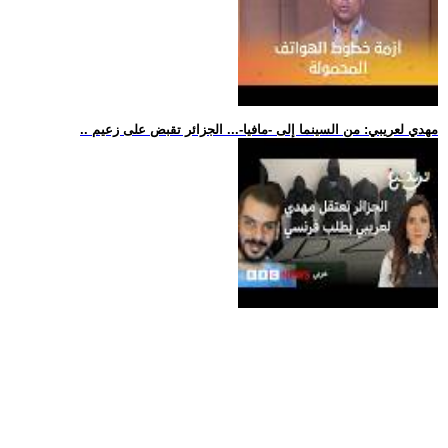
.. مهدي لعريبي: من السينما إلى -مافيا-... الجزائر تقبض على زعيم