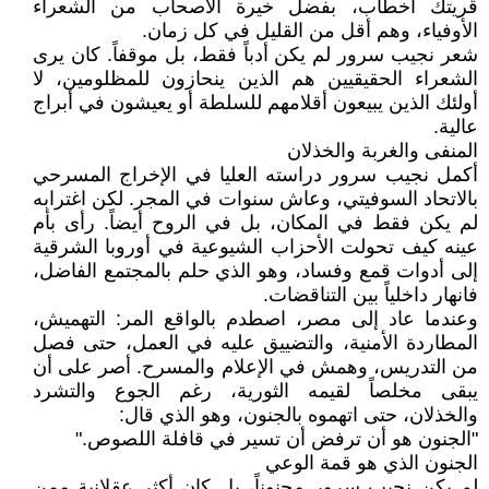
قريتك اخطاب، بفضل خيرة الاصحاب من الشعراء
الأوفياء، وهم أقل من القليل في كل زمان.
شعر نجيب سرور لم يكن أدباً فقط، بل موقفاً. كان يرى
الشعراء الحقيقيين هم الذين ينحازون للمظلومين، لا
أولئك الذين يبيعون أقلامهم للسلطة أو يعيشون في أبراج
عالية.
المنفى والغربة والخذلان
أكمل نجيب سرور دراسته العليا في الإخراج المسرحي
بالاتحاد السوفيتي، وعاش سنوات في المجر. لكن اغترابه
لم يكن فقط في المكان، بل في الروح أيضاً. رأى بأم
عينه كيف تحولت الأحزاب الشيوعية في أوروبا الشرقية
إلى أدوات قمع وفساد، وهو الذي حلم بالمجتمع الفاضل،
فانهار داخلياً بين التناقضات.
وعندما عاد إلى مصر، اصطدم بالواقع المر: التهميش،
المطاردة الأمنية، والتضييق عليه في العمل، حتى فصل
من التدريس، وهمش في الإعلام والمسرح. أصر على أن
يبقى مخلصاً لقيمه الثورية، رغم الجوع والتشرد
والخذلان، حتى اتهموه بالجنون، وهو الذي قال:
"الجنون هو أن ترفض أن تسير في قافلة اللصوص."
الجنون الذي هو قمة الوعي
لم يكن نجيب سرور مجنوناً، بل كان أكثر عقلانية ممن