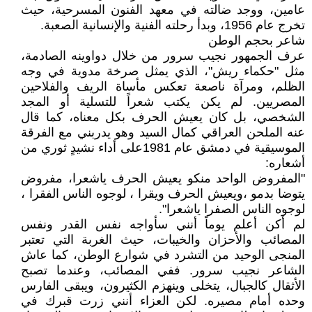
عامين، ووجد ضالته في معهد الفنون المسرحية، حيث
تخرج عام 1956، وبدأ رحلته الفنية والإنسانية الصعبة.
شاعر بحجم الوطن
عرف الجمهور نجيب سرور من خلال دواوينه الصادمة،
مثل "حكماء ريش"، الذي يمثل صرخة مدوية في وجه
الظلم، ومرآة ناصعة تعكس مأساة الريف والفلاحين
المصريين. لم يكن يكتب شعراً للتسلية أو المجد
الشخصي، بل كان يعيش الحرف بكل معناه، كما قال
عنه الملحن العراقي كمال السيد وهو يدربني مع الفرقة
الموسيقية في دمشق عام 1981على أداء نشيدٍ ثوري من
أشعاره:
"المفروض الواحد منكو يعيش الحرف ياشعرا، مفروض
يتوضا بدمو ،ويعيش الحرف ويقرا ، لوجوه الناس الفقرا ،
لوجوه الناس الصفرا ياشعرا".
لم أكن أعلم يوماً أنني سأواجه نفس القدر ونفس
المصائب والأحزان والخيبات، حيث الغربة التي تعتبر
المنجى الوحيد من التشرد في شوارع الوطن، كما عاش
الشاعر نجيب سرور. ففي المصائب، وعندما تصبح
الأثقال كالجبال، يتخلى وينهزم الكثيرون، ويبقى الفارس
وحده أمام مصيره. لكن العزاء أنني زرت قبرك في