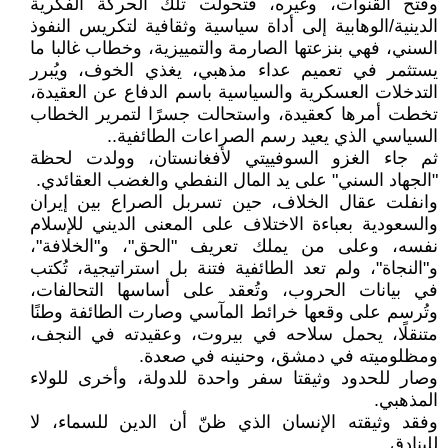
وفتح القنوات، وغيره، فتحولت تلك الحركة الفكرية
الدينية/الوهابية إلى أداة سياسية وثقافية لتكريس النفوذ
السني، فهي بنزعتها الصارمة والتمييزية، وخطاب غالبا ما
يستثمر في تعميم عداء مذهبي، يغذي الخوف، ويُبرر
التدخلات العسكرية والسياسية باسم الدفاع عن العقيدة،
تخطت أمرها كعقيدة، واستحالت جسرًا لتمرير الخطاب
السياسي الذي يعيد رسم الصراعات الطائفية..
ثم جاء الغزو السوفييتي لأفغانستان، وولدت لحظة
"الجهاد السني" على يد المال النفطي والغضب العقائدي.
وانفلت عقال الخلاف، حين تسربل الصراع بين إيران
والسعودية بعباءة الاختلاف على المعنى الديني للإسلام
نفسه، وعلى من يملك تعريف "الحق"، و"الخلافة"،
و"النجاة"، ولم تعد الطائفية فتنة بل استراتيجية، تُكتب
في بيانات الحروب، وتُعقد على أساسها التحالفات،
وتُرسم على وقعها خرائط المآسي وصارت الطائفة وطنًا
متنقلًا، يحمل سلاحه في بيروت، وعقيدته في النجف،
ومظلوميته في دمشق، وحنينه في صعدة.
وصار للحدود وثيقتا سفر واحدة للدولة، وأخرى للولاء
المذهبي.
وفقد وثيقته الإنسان الذي ظنّ أن الدين للسماء، لا
للبنادق.