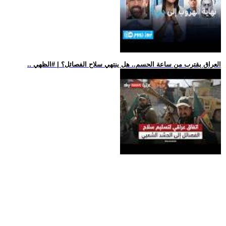
.. العراق يقترب من ساعة الحسم.. هل ينتهي سلاح الفصائل؟ | #الظهي