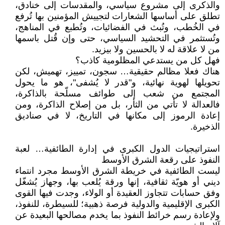
والذكرى إلى مشروع سياسي، والمقدسات إلى خنادق،
تطلق على أساسها الشعارات لتجييش المؤمنين بها تُرفع
في الخُطب، وتُبث في الفضائيات، وتُطبع في المناهج،
وتُستثمر في التحشيد السياسي، حتى وإن قُتل باسمها
من لا علاقة له لا بالحسين ولا بيزيد.
فهل كل من يستدعي المظلومية كاذب؟
هناك فعلا مظالم حقيقية… سجون، تمييز، تهميش، لكن
تحويلها لهوية نهائية، و"قدر لا يُشفى"، هو ما يحول
المجتمع من شعب إلى طوائف مسلّحة بالذاكرة،
فالعدالة لا تأتي من الثأر، بل من إصلاح الذاكرة، ومن
إعادة الرموز إلى مكانها في التاريخ، لا في صناديق
الذخيرة.
استراتيجيات الدول الكبرى في إدارة الطائفية… لعبة
النفوذ على رقعة الشرق الأوسط
ليست الطائفية في خريطة الشرق الأوسط مجرد انتماء
ديني أو هويّة ثقافية، إنها ورقة يُلعب بها، وجهاز يُشغّل
وفق حسابات تتجاوز العقيدة أو الولاء، وجدت فيها القوى
الكبرى الإقليمية والدولية فرصة ذهبية؛ للسيطرة، للنفوذ،
ولإعادة رسم خرائط النفوذ بما يخدم مصالحها البعيدة عن