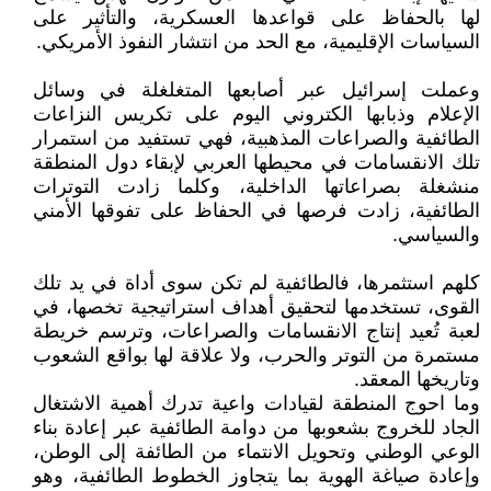
لها بالحفاظ على قواعدها العسكرية، والتأثير على
السياسات الإقليمية، مع الحد من انتشار النفوذ الأمريكي.
وعملت إسرائيل عبر أصابعها المتغلغلة في وسائل
الإعلام وذبابها الكتروني اليوم على تكريس النزاعات
الطائفية والصراعات المذهبية، فهي تستفيد من استمرار
تلك الانقسامات في محيطها العربي لإبقاء دول المنطقة
منشغلة بصراعاتها الداخلية، وكلما زادت التوترات
الطائفية، زادت فرصها في الحفاظ على تفوقها الأمني
والسياسي.
كلهم استثمرها، فالطائفية لم تكن سوى أداة في يد تلك
القوى، تستخدمها لتحقيق أهداف استراتيجية تخصها، في
لعبة تُعيد إنتاج الانقسامات والصراعات، وترسم خريطة
مستمرة من التوتر والحرب، ولا علاقة لها بواقع الشعوب
وتاريخها المعقد.
وما احوج المنطقة لقيادات واعية تدرك أهمية الاشتغال
الجاد للخروج بشعوبها من دوامة الطائفية عبر إعادة بناء
الوعي الوطني وتحويل الانتماء من الطائفة إلى الوطن،
وإعادة صياغة الهوية بما يتجاوز الخطوط الطائفية، وهو