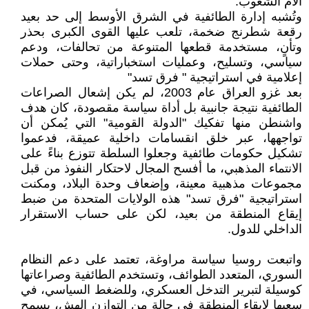
آلام الشعوب.
وتُشبه إدارة الطائفية في الشرق الأوسط إلى حد بعيد
رقعة شطرنج ضخمة، تلعب عليها القوى الكبرى بحذر
وتأنٍ، مستخدمة قطعها المتنوعة من تحالفات، ودعم
سياسي، وتسليح، وعمليات استخباراتية، وحتى حملات
إعلامية في استراتيجية " فرق تسد"
بعد غزو العراق عام 2003، لم يكن إشعال الصراعات
الطائفية نتيجة جانبية بل أداة سياسة مقصودة، كان هدف
واشنطن منها تفكيك "الدولة القومية" التي يُمكن أن
تواجهها، عبر خلق انقسامات داخلية عميقة، فدعموا
تشكيل حكومات طائفية وجعلوا السلطة تتوزع بناءً على
الانتماء المذهبي، ما أفسح المجال لاحتكار النفوذ من قبل
مجموعات مذهبية معينة، وإضعاف وحدة البلاد، ومكنت
استراتيجية "فرق تسد" هذه الولايات المتحدة من ضبط
إيقاع المنطقة من بعيد، لكن على حساب الاستقرار
الداخلي للدول.
واتبعت روسيا سياسة مراوغة، تعتمد على دعم النظام
السوري، المتعدد الطوائف، وتستخدم الطائفية وصراعاتها
كوسيلة لتبرير التدخل العسكري، وللضغط السياسي، في
سعيها لإبقاء المنطقة في حالة من التوازن الهش، يسمح