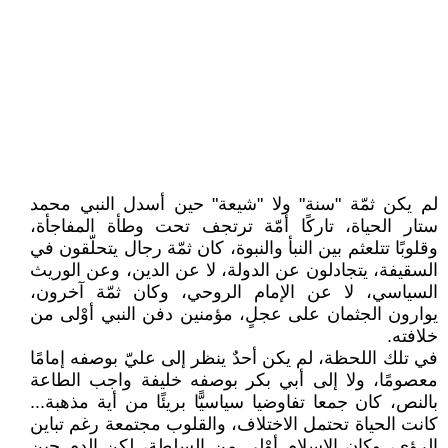
لم يكن ثمّة "سنة" ولا "شيعة" حين أسدل النبي محمد
ستار الحياة، تاركًا أمّة ترتجف تحت وطأة المفاجأة،
وقلوبًا تتلعثم بين النبأ والنبوة، كان ثمّة رجال يتحلّقون في
السقيفة، يتجادلون عن الدولة، لا عن الدين، وعن الوريث
السياسي، لا عن الإمام الروحي، وكان ثمّة آخرون،
يوارون الجثمان على عجلٍ، مؤمنين دفن النبي أوْلى من
خلافته.
في تلك اللحظة، لم يكن أحدٌ ينظر إلى عليّ بوصفه إمامًا
معصومًا، ولا إلى أبي بكر بوصفه خليفة واجب الطاعة
بالنص، كان جمعا تفاوضيا سياسيًّا بريئًا من أية مذهبة...
كانت الحياة تحتمل الاختلاف، والقلوب مجتمعة رغم تباين
الرؤى، وكان الإسلام أوْلى من السلطة، لكن الدم حين