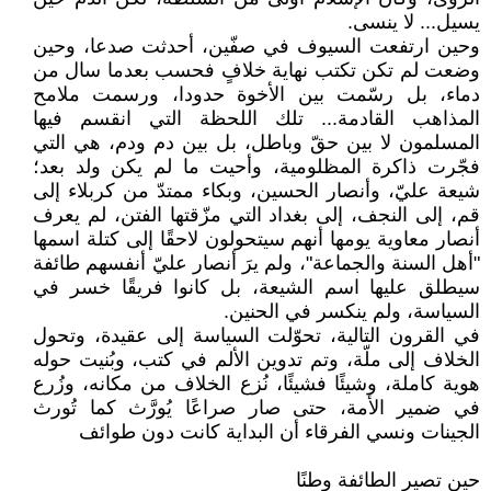
يسيل... لا ينسى.
وحين ارتفعت السيوف في صفّين، أحدثت صدعا، وحين
وضعت لم تكن تكتب نهاية خلافٍ فحسب بعدما سال من
دماء، بل رسّمت بين الأخوة حدودا، ورسمت ملامح
المذاهب القادمة... تلك اللحظة التي انقسم فيها
المسلمون لا بين حقّ وباطل، بل بين دم ودم، هي التي
فجّرت ذاكرة المظلومية، وأحيت ما لم يكن ولد بعد؛
شيعة عليّ، وأنصار الحسين، وبكاء ممتدّ من كربلاء إلى
قم، إلى النجف، إلى بغداد التي مزّقتها الفتن، لم يعرف
أنصار معاوية يومها أنهم سيتحولون لاحقًا إلى كتلة اسمها
"أهل السنة والجماعة"، ولم يرَ أنصار عليّ أنفسهم طائفة
سيطلق عليها اسم الشيعة، بل كانوا فريقًا خسر في
السياسة، ولم ينكسر في الحنين.
في القرون التالية، تحوّلت السياسة إلى عقيدة، وتحول
الخلاف إلى ملّة، وتم تدوين الألم في كتب، وبُنيت حوله
هوية كاملة، وشيئًا فشيئًا، نُزع الخلاف من مكانه، وزُرع
في ضمير الأمة، حتى صار صراعًا يُورَّث كما تُورث
الجينات ونسي الفرقاء أن البداية كانت دون طوائف
حين تصير الطائفة وطنًا