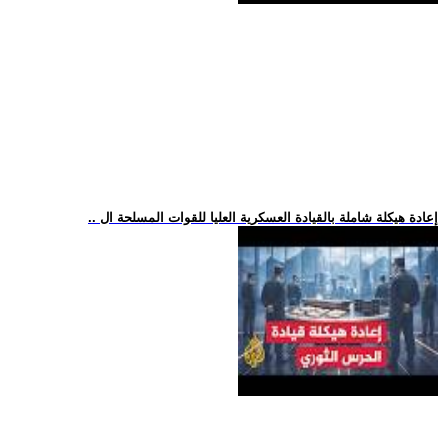
.. إعادة هيكلة شاملة بالقيادة العسكرية العليا للقوات المسلحة ال