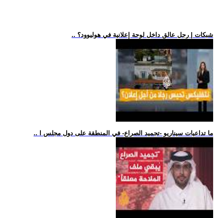
.. شبكات | رجل عالق داخل لوحة إعلانية في هوليوود؟
.. ما تداعيات سيناريو -تجميد الصراع- في المنطقة على دول مجلس ا