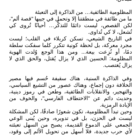
المظلومية الطائفية… من الذاكرة إلى التعبئة
ما من طائفة في منطقتنا إلا وتحمل في جيبها "قصة ألم"،
لكن القصص، ليست دائمًا للتذكُّر… أحيانًا تُروى كي
تُشعل، لا كي تُداوى.
في التاريخ الشيعي، تسكن كربلاء في القلب؛ ليست
مجرد معركة، بل لحظة كونية تتكرر كلما سفكت سلطة
دمًا، أو نُزِعت بيعة... ومن هذا الوجع وُلدت الهوية
المظلومة: الحسين الذي لا يزال يُقتل، والحق الذي لا
يزال يُغتصب.
وفي الذاكرة السنية، هناك سقيفة حُسم فيها مصير
الخلافة دون إجماع، وهناك عصور من التشيع السياسي،
والتهجير، والانقلابات الطائفية، وطعن في رموز دينية،
وحديث دائم عن "الاختطاف الفارسي"، والخوف من
الإبادة الرمزية.
وحين تبدأ المظلومية، تكون شعورًا صادقًا، لكن المشكلة
ليست في الحزن، بل في تدويره، وحين يُبنى الوعي
الجمعي على الدموع القديمة، يصبح من السهل تعبئته
لأي حرب جديدة، فلا أسهل من تحويل الألم إلى وقود،