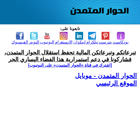
تابعونا على:
بودكاست
بنترست
تيلكرام
لينكدإن
الانستغرام
اليوتيوب
التويتر
الفيسبوك
تبرعاتكم وتبرعاتكن المالية تحفظ استقلال الحوار المتمدن،
فشاركونا في دعم استمرارية هذا الفضاء اليساري الحر
[اشترك في قناة ‫«الحوار المتمدن» على اليوتيوب]
الحوار المتمدن - موبايل
الموقع الرئيسي