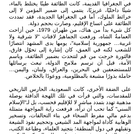
في الجغرافيا القديمة، كانت الطائفة طينًا يختلط بالماء،
شيئًا داخليًا، غريزيًا، ينتمي إلى ضمير المؤمن لا إلى
خرائط الملوك، أما في الجغرافيا الجديدة، فقد تمددت
الطائفة على اتساع الإقليم، وصارت بحجم دولة.
كل شيء بدأ من هناك، من طهران 1979، حين أزاحت
العمامةُ الشاه، ورفعت الجماهيرُ لافتات "لا شرقية ولا
غربية… جمهورية إسلامية"، يومها بدى المشهد انتصارًا
للشعب لكنه في العمق، كان إشارة إلى تحوّل فارق،
فالثورة خرجت من قم لتتحدث بضمير الطائفة، وباسم
الأمة، قبل أن ترسم ملامح الدولة، تبعث برسائلها
للمستضعفين في البحرين، والعراق، ولبنان، واليمن…
حاملة بذورًا مشبعة بالمظلومية، ووعودًا بالخلاص.
على الضفة الأخرى، كانت السعودية، الحارس التاريخي
للمقدسات، والتي قرأت في تلك اللهجة الدافئة بوصلة
مذهبية تهدد بتمدد مباشرٍ لا للإقليم فحسب، بل لـ"الإسلام
السني" كما تحب أن تراه، فرفعت راية المواجهة متمثلة
بدعم مالي مفرط السخاء في بناء التحالفات، وتسخير
الوهابية كأداة لمواجهة المد الشيعي وتحجيم نفوذ الشيعة
وتقبلهم في دول المنطقة؛ بتجنيد العلماء، وطباعة الكتب،