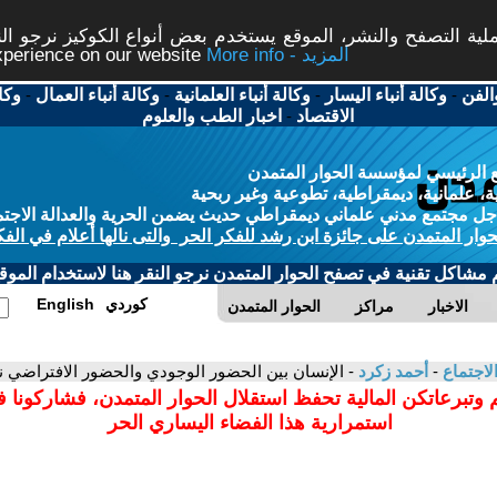
ة التصفح والنشر، الموقع يستخدم بعض أنواع الكوكيز نرجو النق
More info - المزيد
experience on our website
الفن
-
وكالة أنباء اليسار
-
وكالة أنباء العلمانية
-
وكالة أنباء العمال
-
وكا
الاقتصاد
-
اخبار الطب والعلوم
 الرئيسي لمؤسسة الحوار المتمدن
، علمانية، ديمقراطية، تطوعية وغير ربحية
ل مجتمع مدني علماني ديمقراطي حديث يضمن الحرية والعدالة الاجتم
حوار المتمدن على جائزة ابن رشد للفكر الحر والتى نالها أعلام في الفك
م مشاكل تقنية في تصفح الحوار المتمدن نرجو النقر هنا لاستخدام الموقع
كوردي
English
الاخبار
مراكز
الحوار المتمدن
لاجتماع
-
أحمد زكرد
- الإنسان بين الحضور الوجودي والحضور الافتراضي ن
 وتبرعاتكن المالية تحفظ استقلال الحوار المتمدن، فشاركونا 
استمرارية هذا الفضاء اليساري الحر