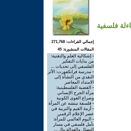
ءلة فلسفية
إجمالي القراءات: 271,768
المقالات المنشورة: 45
-
إشكالية العلم والتقنية:
من بدايات التفكير
الفلسفي إلى تحديات ...
-
مدرسة فرانكفورت: الأثر
النقدي من النشأة إلى
الامتداد المعاصر
-
القضية الفلسطينية:
مرآة الجرح الإنساني
وصراع القوى الكونية
-
فلسفة نيتشه عن المرأة
-
أزمة القيم والتربية في
عصر الإعلام الرقمي
-
اليوم العالمي للمرأة:
تأمل فلسفي في مسار
النضال والعدالة وال ...