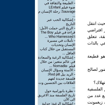
-
الطبيعة والثقافة في
ضوء فيلم LEnfant
Sauvage: رحلة الإنسان م
...
-
إشكالية الحب عبر
 حيث انتقل
التاريخ
-
الريح التي حملت الأمل:
ر افتراضي
قراءة في فيلم The Boy
ة، تتعلق
Who Harnessed t ...
-
تأملات في مسيرة
عي بالذات
الإنسان وتحديات
المستقبل من خلال كتاب
العاقل ...
هو قطيعة
-
إشكالية الرغبة والسعادة
في عالم متغير: من خلال
فيلم -Nomadla ...
ضور لصالح
-
الأتمتة وسؤال الإنسان
-
الريد بيل Red pill:
فلسفة جديدة لفهم
تهلاك؟
العلاقات بين الجنسين وت
...
الفلسفية
-
نظرة بانورامية حول
تاريخ الفلسفة منذ الاغريق
مع عدد من
الى الآن
، زيغمونت
-
اشكالية الرغبة: جدلية