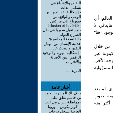
النقص والإشباع في
تشكيل الذات
-
إشكالية نقد الدين بين
الوعي والواقع: من
لعالم، أي
فيورباخ إلى ماركس
ايدغر، لا
Lillusion et la vérité
-
-
مستقبل سوريا في ظل
وجود هنا"
الصراع الدولي
-
الفلسفة المعاصرة:
جدلية الإنسان بين انهيار
 من خلال
اليقين والبحث عن ...
-
إشكالية الهوية و الوجود
ينونة عبر
الرقمي: بين الأصالة
جه الآخر،
والاغتراب
للمسؤولية
المزيد.....
أخبار عامة
ي. لم يعد
-
-لإرباك المشهد-.. حمد
ية: صور،
بن جاسم يعلق على
-مماطلة- إيران في الت ...
أكثر منه
-
-كوبرنيكوس-: أوروبا
الغربية تسجل درجات