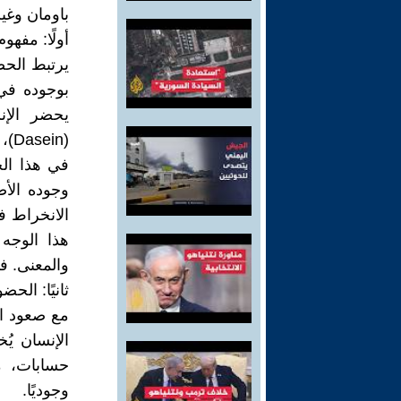
باومان وغي
أولًا: مفهو
يرتبط الحض
بوجوده في 
يحضر الإنس
(Dasein)، الذي يعيش همّ وجوده ويتأمله بوصفه مشروعًا لا يكتمل.
في هذا الح
وجوده الأص
الانخراط ف
هذا الوجه 
والمعنى. فا
ثانيًا: الح
مع صعود ال
الإنسان ي
حسابات، م
وجوديًا.