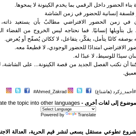
بناء الحضور داخل الرقمي بما يخدم الكينونة لا يمحوها.
 فلسفة إنسانية للحضور في زمن الشاشة
ن في زمن الحضور الافتراضي مطالبٌ بأن يستعيد ذاته،
ا، بل بتأويلها إنسانيًا. فما نحتاجه ليس الخروج من الفضاء ا
وصفه كائنًا يتأمل، يفكّر، يتفاعل، لا ككائن يُصفّح أو يُعرض.
ر الافتراضي امتدادًا للحضور الوجودي، لا قطيعةً معه.
ان سيدًا للوسيط، لا عبدًا له.
كننا أن نكتب الفصل الجديد من قصة الكينونة... على الشاشة، ل
عميق.
#أحمد_زكرد (هاشتاغ)
Ahmed_Zakrad#
موضوع إلى لغات أخرى -
ate the topic into other languages
Powered by
Translate
شروع تطوعي مستقل يسعى لنشر قيم الحرية، العدالة الاجتم