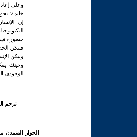
وعلى إعادة 
خاتمة: نحو
إن الإنسا
التكنولوجي
حضوره فيه ب
فليكن الحضو
وليكن الإنس
وحينئذ، يم
الوجودي ال
ترجم ال
الحوار المتمدن م