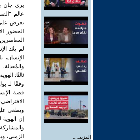
يرى جان بو
عالم "الصو
يعرض على ا
الحضور ال
المعاصرين
لم يعُد الإ
الإنسان، بل
والمُعدلة.
ثالثًا: اله
وفقًا لـ ب
قصة الإنسا
الافتراضي
ويطغى عليه
إن الهوية 
والمشاركة
الزمني، وي
المزيد.....