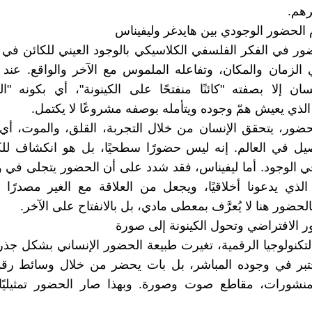
رهم.
م الحضور الوجودي بين هايدغر وليفيناس
ور في الفكر الفلسفي الكلاسيكي بالوجود العيني للكائن في ا
الزمان والمكان، وتفاعله الملموس مع الآخر والواقع. عند ه
ان إلا بصفته "كائنًا منفتحًا على الكينونة"، أي بكونه "ال
ضور، يتحقق الإنسان من خلال التجربة، القلق، والموت، أي
يل في العالم. إنه ليس حضورًا سطحيًا، بل هو انكشاف للك
ي الوجود. أما ليفيناس، فقد شدد على أن الحضور يتجلى في و
الذي يدعونا أخلاقيًا، ويجعل من العلاقة مع الغير مصدرًا 
لحضور هنا لا يُعرَّف بمعطى مادي، بل بالانفتاح على الآخر.
ضور الافتراضي وتحول الكينونة إلى صورة
تكنولوجيا الرقمية، تغيرت طبيعة الحضور الإنساني بشكل جذر
ُختبر في وجوده المباشر، بل بات يحضر من خلال وسائط رقم
نشورات، مقاطع صوت وصورة. وبهذا صار الحضور تمثيليًا 