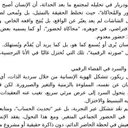
دريار في تحليله لمجتمع ما بعد الحداثة، أن الإنسان أصب
ر والمُحاكاة"، حيث تختلط الحقيقة بالتمثيل، بل وتُمحى لص
لشاشات لم يعد يعبّر عن الواقع، بل يُنتِج واقعه الخاص. و
افتراضي، في جوهره، "محاكاة لحضور"، أو كما يسميه بعض 
: حضور معدوم.
نسان يُرى أو يُسمع كما هو، بل كما يريد أن يُقدَّم ويُستهلك. إ
 "صورته الرقمية"، تلك التي تُختزل غالبًا في الأنا النرجسية، 
وية والسرد في الفضاء الرقمي
ول ريكور، تتشكل الهوية الإنسانية من خلال سردية الذات، أ
ن عن نفسه، المملوءة بالزمنية والتغير والصيرورة. لكن ف
، يتحول السرد إلى عرض مرئي سريع، تغيب عنه التعقيدات ا
 التبسيط والاختزال.
لم تعُد تتشكل عبر التجربة، بل عبر "تحديث الحساب"، ومتابعة 
 في الحضور الجماعي المتغير. ومع هذا التحول، يفقد الإن
عيش في لحظة الحاضر الدائم، دون ذاكرة حقيقية أو مشروع م