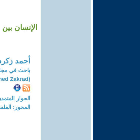
الإنسان بين
أحمد زكرد
باحث في مجال 
(Ahmed Zakrad)
الحوار المتمدن-العدد: 8371 - 25
المحور: الفلس