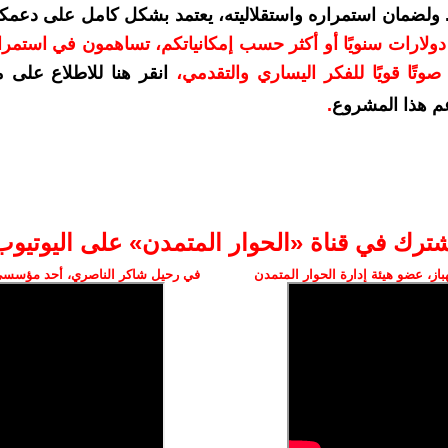
. ولضمان استمراره واستقلاليته، يعتمد بشكل كامل على دعمك
دعمكم بمبلغ 10 دولارات سنويًا أو أكثر حسب إمكانياتكم، تساهمون في استم
وتًا قويًا للفكر اليساري والتقدمي
،
انقر هنا للاطلاع على 
م هذا المشروع
.
شترك في قناة «الحوار المتمدن» على اليوتيوب
ز، عضو هيئة إدارة الحوار المتمدن
في رحيل شاكر الناصري، أحد مؤسسي 