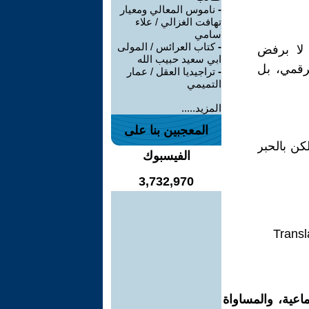
-
ناموس المعالي ومعيار
تهافت الغزالي / علاء
سامي
-
كتاب العرائس / المولى
 لا برفض
ابي سعيد حبيب الله
لرقمي، بل
-
تراجيديا العقل / عمار
التميمي
المزيد.....
المعجبين بنا على
كن بالحبر
الفيسبوك
3,732,970
Transl
اعية، والمساواة