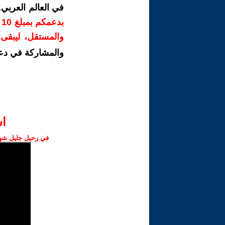
في العالم العربي
ب
والمستقل، ليبقى ص
والمشاركة في دع
ا‫
في رحيل جليل شهبا