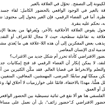
الكينونة إلى التصفح.. تحوّل في العلاقة بالغير
لاقة بالغير في الوجود الواقعي بالحضور الكامل: لقاء جس
ة. أما في الفضاء الرقمي، فإن الغير يتحول إلى محتوى: نتاب
، نحكم عليه بنقرة.
حول يقوض العلاقة الأخلاقية بالآخر، ويُفرغها من بعدها الإن
لاقة به تفاعلية سطحية، حيث لا مجال للاعتراف أو التقدي
يذهب بعض المفكرين إلى أن هذه اللا-علاقة هي ما يُغذي مشا
دمية لدى الإنسان المعاصر.
حضور الافتراضي كأداة تحرر أم شكل جديد من الاغتراب؟
نقد، لا يمكن إنكار أن الفضاء الرقمي قد فتح إمكانيات جديد
التعلم والانخراط في قضايا العالم. فقد مكّن الكثيرين من 
 ممكنًا لهم سابقًا: المرضى، المهمشين، المعاقين، المنفيين..
هشًّا، مهددًا بالاختفاء، قائمًا على خوارزميات لا أخلاق لها،
مل أو العمق.
الفلسفي هنا هو ألا نقع في ثنائية تبسيطية بين الحضور الواقع
حضور الافتراضي كـ"حضور زائف"، بل أن نعمل على مساءلة