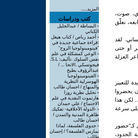
المزيد.....
دي، صوت،
كتب ودراسات
عه، نعلّق
-
البساطة / عبدالجليل
الكناني
-
أحمد رباص / كتاب هيغل
ساني. لقد
:قراءة جماعية جديدة في
ر أو حتى
"فينومينولوجيا الروح"
-
الوعي كمشكلة في علم
عر العزلة
نفس السلوك .تأليف: S.L.
فيجوتسكي .الاتحا ... /
عبدالرؤوف بطيخ
-
الفينومينولوجيا
الهوسرلية النظرية
ة للتعبير
والمنهاج / احسان طالب
أن يحضروا
-
تحليل نظرية روزا
هارتموت النقدية في علم
. لكن هذا
الاجتماع / علي حمدان
 وعلى سرعة
-
-الدولة الأخلاقية- تفكيك
ظاهرة المدنية والتمدن /
احسان طالب
ي كـ"حضور
-
جدوى الفلسفة، لماذا
نمارس الفلسفة؟ / إحسان
 الحدود،
طالب