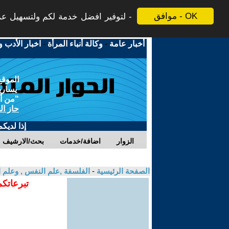
موافق - OK
لتوفير افضل خدمة لكم ولتسهيل عملي
أخبار عامة
-
وكالة أنباء المرأة
-
اخبار الأدب و
الموقع
يسارية
"من أج
حاز ال
إذا لديك
الزوار
اضافة/خدمات
بحث/الارشيف
الصفحة الرئيسية
-
الفلسفة ,علم النفس , وعلم ا
تبرعاتكم