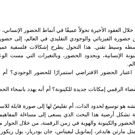
خلال العقود الأخيرة تحولاً عميقًا في أنماط الحضور الإنساني،
 حضوره الفيزيائي والوجودي التقليدي في العالم، إلى حضو
طه وسيط تقني. هذا التحول يطرح إشكالات فلسفية عميق
ينونة الإنسانية، وبحدود الحضور، وبالتغيرات التي مست الو
لم.
اعتبار الحضور الافتراضي استمرارًا للحضور الوجودي؟ أم 
ضاء الرقمي إمكانات جديدة للكينونة؟ أم أنه يهدد بانمحاء الح
شه هو توسيع لحدود الذات، أم تقليصٌ لها إلى صورة قابلة للاس
ة تشكل أرضية هذا البحث الذي يسعى إلى مساءلة المفاهيم 
الحضور والكينونة والهوية في زمن الرقمنة، من خلال الحوار 
ثل مارتن هايدغر، إيمانويل ليفيناس، جان بودريار، بول ريكور