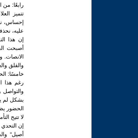
رابعًا: من 
تتميز الع
إحساس، نظر
عليه، نحذفه
إن هذا الت
أصبحت الع
الانصات. و
والقلق والع
خامسًا: ال
رغم هذا ال
والتواصل و
بشكل لم يكن
الحضور يظل 
لا تتيح التأ
إن التحدي 
أصيل" وال