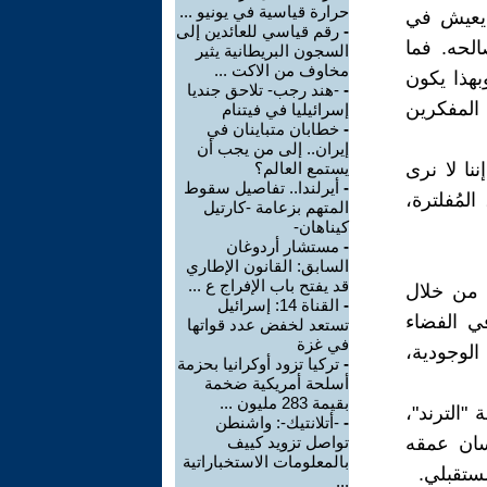
حرارة قياسية في يونيو ...
ح يعيش في
-
رقم قياسي للعائدين إلى
الحه. فما
السجون البريطانية يثير
مخاوف من الاكت ...
بهذا يكون
-
-هند رجب- تلاحق جنديا
المفكرين
إسرائيليا في فيتنام
-
خطابان متباينان في
إيران.. إلى من يجب أن
ننا لا نرى
يستمع العالم؟
-
أيرلندا.. تفاصيل سقوط
المُفلترة،
المتهم بزعامة -كارتيل
كيناهان-
-
مستشار أردوغان
السابق: القانون الإطاري
قد يفتح باب الإفراج ع ...
ي من خلال
-
القناة 14: إسرائيل
ي الفضاء
تستعد لخفض عدد قواتها
في غزة
لوجودية،
-
تركيا تزود أوكرانيا بحزمة
أسلحة أمريكية ضخمة
بقيمة 283 مليون ...
"الترند"،
-
-أتلانتيك-: واشنطن
سان عمقه
تواصل تزويد كييف
بالمعلومات الاستخباراتية
ستقبلي.
...