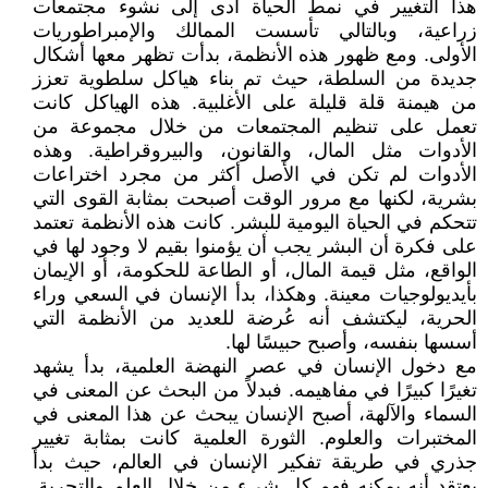
هذا التغيير في نمط الحياة أدى إلى نشوء مجتمعات
زراعية، وبالتالي تأسست الممالك والإمبراطوريات
الأولى. ومع ظهور هذه الأنظمة، بدأت تظهر معها أشكال
جديدة من السلطة، حيث تم بناء هياكل سلطوية تعزز
من هيمنة قلة قليلة على الأغلبية. هذه الهياكل كانت
تعمل على تنظيم المجتمعات من خلال مجموعة من
الأدوات مثل المال، والقانون، والبيروقراطية. وهذه
الأدوات لم تكن في الأصل أكثر من مجرد اختراعات
بشرية، لكنها مع مرور الوقت أصبحت بمثابة القوى التي
تتحكم في الحياة اليومية للبشر. كانت هذه الأنظمة تعتمد
على فكرة أن البشر يجب أن يؤمنوا بقيم لا وجود لها في
الواقع، مثل قيمة المال، أو الطاعة للحكومة، أو الإيمان
بأيديولوجيات معينة. وهكذا، بدأ الإنسان في السعي وراء
الحرية، ليكتشف أنه عُرضة للعديد من الأنظمة التي
أسسها بنفسه، وأصبح حبيسًا لها.
مع دخول الإنسان في عصر النهضة العلمية، بدأ يشهد
تغيرًا كبيرًا في مفاهيمه. فبدلاً من البحث عن المعنى في
السماء والآلهة، أصبح الإنسان يبحث عن هذا المعنى في
المختبرات والعلوم. الثورة العلمية كانت بمثابة تغيير
جذري في طريقة تفكير الإنسان في العالم، حيث بدأ
يعتقد أنه يمكنه فهم كل شيء من خلال العلم والتجربة.