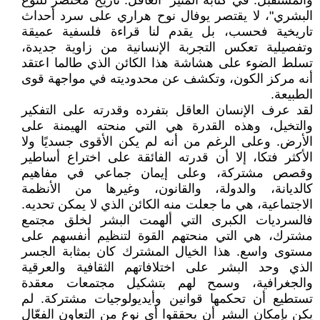
والمستقبل. في كتابه المثير "العاقل: تاريخ مختصر للنوع
البشري"، لا يقتصر يوفال نوح هراري على سرد أحداث
تاريخية فحسب، بل يقدم لنا قراءة فلسفية عميقة
وتفصيلية تعكس التجربة الإنسانية من زاوية جديدة،
تسلط الضوء على هشاشة هذا الكائن الذي طالما اعتقد
أنه مركز الكون، وتكشف عن محدوديته في مواجهة قوى
الطبيعة.
لقد عرف الإنسان العاقل بتفرده وقدرته على التفكير
والتخيل، وهذه القدرة هي التي منحته الهيمنة على
الأرض. وعلى الرغم من أنه لم يكن الأقوى جسديًا ولا
الأكثر فتكا، إلا أن قدرته الفائقة على اختراع أساطير
وقصص مشتركة، وعلى إيمان جماعي في مفاهيم
كالديانة، والدولة، والقانون، وغيرها من الأنظمة
الاجتماعية، هي ما جعلت منه الكائن الذي لا يمكن تحديه.
فالسرديات الكبرى التي ألهمت البشر لخلق مجتمع
مشترك، هي التي منحتهم القوة لتنظيم أنفسهم على
مستوى واسع. هذا الخيال المشترك كان بمثابة الجسر
الذي وحد البشر على اختلافاتهم الثقافية والعرقية
والجغرافية، وسمح لهم بتشكيل مجتمعات معقدة
تستطيع أن تحكمها قوانين وأيديولوجيات مشتركة. لم
يكن بإمكان البشر أن يحققوا أي نوع من التعاون الفعّال