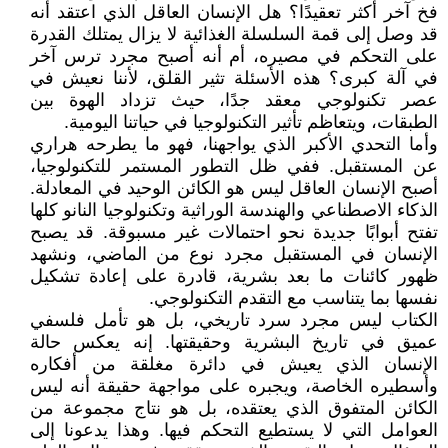
فخ آخر أكثر تعقيدًا؟ هل الإنسان العاقل الذي اعتقد أنه
قد وصل إلى قمة السلسلة الغذائية لا يزال يمتلك القدرة
على التحكم في مصيره، أم أنه أصبح مجرد ترس آخر
في آلة كبرى؟ هذه الأسئلة تثير القلق، لأننا نعيش في
عصر تكنولوجي معقد جدًا، حيث تزداد الهوة بين
الطبقات، ويتعاظم تأثير التكنولوجيا في حياتنا اليومية.
وأما التحدي الأكبر الذي يواجهنا، فهو ما يطرحه هراري
عن المستقبل. ففي ظل التطور المستمر للتكنولوجيا،
أصبح الإنسان العاقل ليس هو الكائن الوحيد في المعادلة.
الذكاء الاصطناعي والهندسة الوراثية وتكنولوجيا النانو كلها
تفتح أبوابًا جديدة نحو احتمالات غير مسبوقة. قد يصبح
الإنسان في المستقبل مجرد نوع من الماضي، ونشهد
ظهور كائنات ما بعد بشرية، قادرة على إعادة تشكيل
نفسها بما يتناسب مع التقدم التكنولوجي.
الكتاب ليس مجرد سرد تاريخي، بل هو تأمل فلسفي
عميق في تاريخ البشرية وحقيقتها. إنه يعكس حالة
الإنسان الذي يعيش في دائرة مغلقة من أفكاره
وأسطيره الخاصة، ويجبره على مواجهة حقيقة أنه ليس
الكائن المتفوق الذي يعتقده، بل هو نتاج مجموعة من
العوامل التي لا يستطيع التحكم فيها. وهذا يدعونا إلى