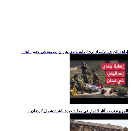
.. إذاعة الجيش الإسرائيلي: إصابة جندي بنيران صديقة في جنوب لبنا
.. الجزيرة ترصد آثار الدمار في محلية جبرة الشيخ شمال كردفان