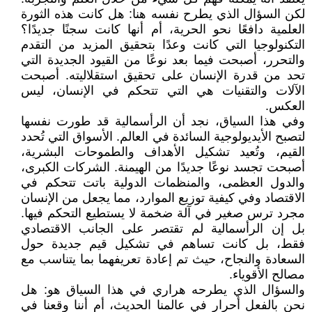
لكن السؤال الذي يطرح نفسه هنا: هل كانت هذه الثورة
العلمية دافعًا نحو الحرية، أم أنها كانت سجنًا جديدًا؟
التكنولوجيا التي كانت وعدًا بتحقيق المزيد من التقدم
والتحرر، أصبحت فيما بعد نوعًا من القيود الجديدة التي
تحد من قدرة الإنسان على تحقيق استقلاليته. أصبحت
الآلات والتقنيات هي التي تتحكم في الإنسان، ليس
العكس.
وفي هذا السياق، نجد أن الرأسمالية قد طورت نفسها
لتصبح الأيديولوجية السائدة في العالم. الأسواق التي تُحدد
القيم، وتُعيد تشكيل الأهداف والطموحات البشرية،
أصبحت تجسد نوعًا جديدًا من الهيمنة. الشركات الكبرى،
والدول العظمى، والمنظمات الدولية باتت تتحكم في
الاقتصاد وفي كيفية توزيع الموارد، مما يجعل من الإنسان
مجرد ترس صغير في آلة ضخمة لا يستطيع التحكم فيها.
بل إن الرأسمالية لم تقتصر على الجانب الاقتصادي
فقط، بل كانت تساهم في تشكيل قيم جديدة حول
السعادة والنجاح، حيث تم إعادة تعريفهما بما يتناسب مع
مصالح الأقوياء.
والسؤال الذي يطرحه هراري في هذا السياق هو: هل
نحن بالفعل أحرار في عالمنا الحديث، أم أننا وقعنا في