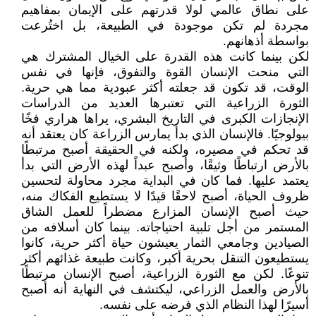
على نطاق عالمي لولا قدرتهم على الإيمان بمفاهيم
مجردة لم تكن موجودة في الطبيعة، بل اختُرعت
بواسطة أذهانهم.
لكن بينما كانت هذه القدرة على الخيال المشترك هي
التي منحت الإنسان القوة والتفوق، فإنها في نفس
الوقت، قد تكون قد جعلته أكثر عبودية مما هي حرية.
الثورة الزراعية التي تعتبرها العديد من الدراسات
الإنجازات الكبرى في التاريخ البشري، يراها هراري فخًا
بيولوجيًا. فالإنسان الذي بدأ يمارس الزراعة كان يعتقد أنه
قد تحكم في مصيره، ولكنه في الحقيقة أصبح مرتبطًا
بالأرض ارتباطًا وثيقًا، وأصبح عبداً لهذه الأرض التي بدأ
يعتمد عليها. فما كان في البداية مجرد محاولة لتحسين
ظروف الحياة، أصبح لاحقًا قيدًا لا يستطيع الفكاك منه،
حيث أصبح الإنسان المزارع مضطراً للعمل الشاق
المستمر من أجل تلبية احتياجاته. بينما كان أسلافه من
الصيادين وجامعي الثمار يعيشون حياة أكثر حرية، كانوا
يستطيعون التنقل بحرية أكبر، وكانت طبيعة غذائهم أكثر
تنوعًا. لكن مع الثورة الزراعية، أصبح الإنسان مرتبطًا
بالأرض والعمل الزراعي، ليكتشف في النهاية أنه أصبح
أسيرًا لهذا النظام الذي فرضه على نفسه.