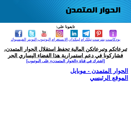
تابعونا على:
بودكاست
بنترست
تيلكرام
لينكدإن
الانستغرام
اليوتيوب
التويتر
الفيسبوك
تبرعاتكم وتبرعاتكن المالية تحفظ استقلال الحوار المتمدن،
فشاركونا في دعم استمرارية هذا الفضاء اليساري الحر
[اشترك في قناة ‫«الحوار المتمدن» على اليوتيوب]
الحوار المتمدن - موبايل
الموقع الرئيسي