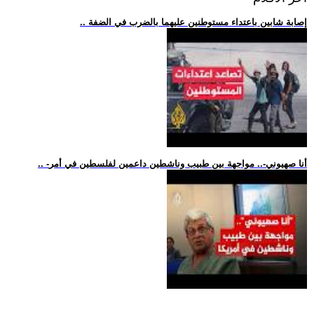
.. إصابة شابين باعتداء مستوطنين عليهما بالضرب في الضفة
.. -أنا صهيوني-.. مواجهة بين طبيب وناشطين داعمين لفلسطين في أمر