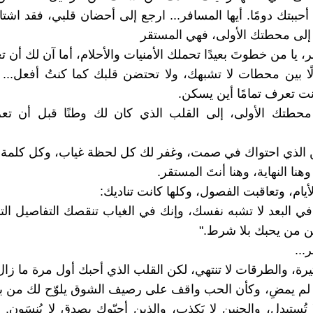
حببتك دومًا. أيها المسافر... ارجع إلى أحضان قلبي، فقد اشتا
 إلى محطتك الأولى، فهي المستقر
ر، يا من خطوتَ بعيدًا تحملك الأمنيات والأحلام، أما آن لك أن ت
ًا بين محطات لا تشبهك، ولا تحتضن قلبك كما كنتُ أفعل... ك
ت تعرف تمامًا أين يسكن.
محطتك الأولى، إلى القلب الذي كان لك وطنًا قبل أن ت
 الذي احتواك في صمت، وغفر لك كل لحظة غياب، وكل كلمة 
 وهنا النهاية، وهنا أنتَ المستقر.
أيام، وتعاقبت الفصول، وكلها كانت تناديك:
في البعد لا تشبه نفسك، وإنك في الغياب تنقصك التفاصيل التي
ن من يحبك بلا شرط."
...
يرة، والطرقات لا تنتهي، لكن القلب الذي أحبك أول مرة ما زال
لم يمضِ، وكأن الحب واقف على رصيف الشوق يلوّح لك من بع
تُستبدل، والحنين لا يَكذب، والذين أحبّوك بصدق لا يُنسَون. 