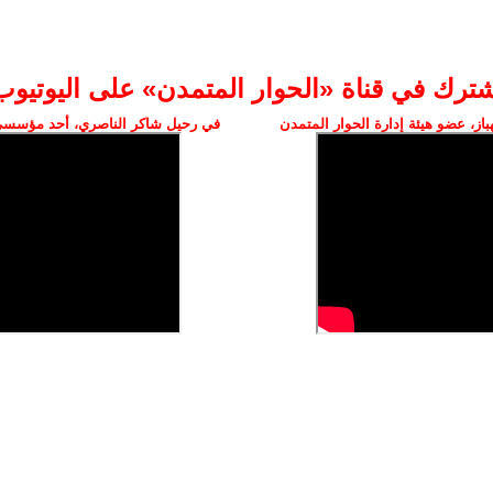
شترك في قناة «الحوار المتمدن» على اليوتيوب
ز، عضو هيئة إدارة الحوار المتمدن
في رحيل شاكر الناصري، أحد مؤسسي 