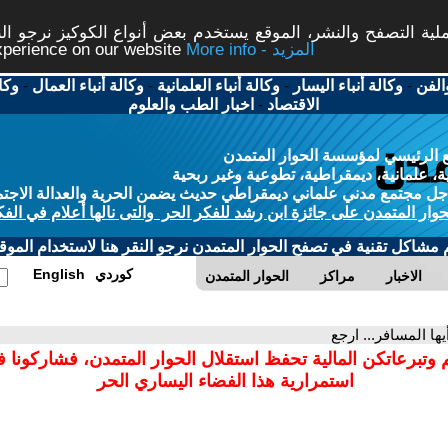
ة التصفح والنشر، الموقع يستخدم بعض أنواع الكوكيز نرجو النق
More info - المزيد
experience on our website
الفن
-
وكالة أنباء اليسار
-
وكالة أنباء العلمانية
-
وكالة أنباء العمال
-
وكا
الاقتصاد
-
اخبار الطب والعلوم
 الرئيسي لمؤسسة الحوار المتمدن
، علمانية، ديمقراطية، تطوعية وغير ربحية
ل مجتمع مدني علماني ديمقراطي حديث يضمن الحرية والعدالة الاجتم
حوار المتمدن على جائزة ابن رشد للفكر الحر والتى نالها أعلام في الفك
م مشاكل تقنية في تصفح الحوار المتمدن نرجو النقر هنا لاستخدام الموقع
كوردي
English
الاخبار
مراكز
الحوار المتمدن
أيها المسافر... ارجع
 وتبرعاتكن المالية تحفظ استقلال الحوار المتمدن، فشاركونا 
استمرارية هذا الفضاء اليساري الحر