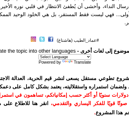
رسال النداء، وأخشى أن يُطفئ الانتظار في قلبي نوره الأخير.
لى... فهي ليست فقط المستقر، بل هي الخلود الوحيد الممك
ر.
#عماد_الطيب (هاشتاغ)
موضوع إلى لغات أخرى -
ate the topic into other languages
Powered by
Translate
شروع تطوعي مستقل يسعى لنشر قيم الحرية، العدالة الاجتم
. ولضمان استمراره واستقلاليته، يعتمد بشكل كامل على دعمك
دعمكم بمبلغ 10 دولارات سنويًا أو أكثر حسب إمكانياتكم، تساهمون في استم
وتًا قويًا للفكر اليساري والتقدمي
،
انقر هنا للاطلاع على 
م هذا المشروع
.