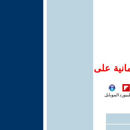
انية على
يبورد
الموبايل