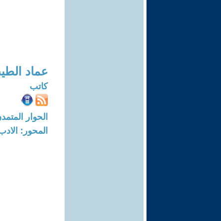
عماد الطي
كاتب
الحوار المتمدن-العدد: 8369 - 25
المحور: الادب