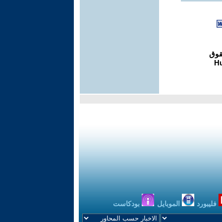
فليبورد
الموبايل
بودكاست