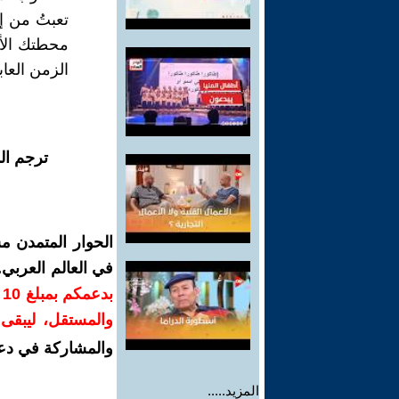
تعبتُ من إ
محطتك الأو
الزمن العاب
ترجم ال
الحوار المتمدن م
في العالم العربي
ب
والمستقل، ليبقى ص
والمشاركة في دع
المزيد.....