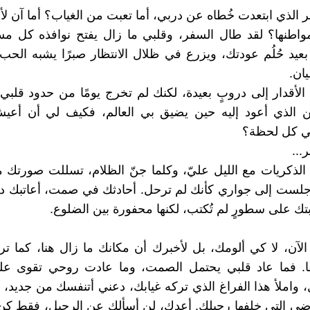
فر الذي ابتعدت خُطاه عن دربي، أما تعبت من الغياب؟ أما آن ل
واطنها؟ لقد طال السفر، وقلبي ما زال يفتح نوافذه كل مس
يد حُلُم عودتك، ويزرع في ظلال الانتظار صبرًا يشبه الحب...
ان.
الأقدار إلى دروبٍ بعيدة، لكنك لم تخرج يومًا من حدود قلبي
 الذي أعود إليه حين يضيق بي العالم، فكيف لي أن أعيش
ي كل لحظة؟
...
الذكريات مع الليل عليّ، وكلما جنّ الظلام، تسللت صورتك
جلست إلى جواري كأنك لم ترحل. أحادثك في صمت، أعاتبك 
بتك على سطورٍ لم تُكتب، لكنها محفورة بين الضلوع.
لآن، لا كي ألومك، بل لأخبرك أن مكانك ما زال هنا، كما تركته
شقًا. فما عاد قلبي يحتمل الصمت، وما عادت روحي تقوى عل
، واملأ هذا الفراغ الذي تركه غيابك، دعني أتنفسك من جديد، د
ضى التي خلفها رحيلك. أعدك، لن أسألك عن الرحيل، فقط كن ه