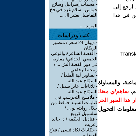
-
هجمات إسرائيل وسلاح
 ارجع إلى
حماس.. سلام غزة في فخ
ن في هذا
التفاصيل يعتبر ال ...
المزيد.....
كتب ودراسات
-
ديوان 24 شعر / منصور
الريكان
Transl
-
القصة الشاعرة والوعي
الجمعي الحداثي/ مقاربة
في دور القصة الش ... /
ربيحة الرفاعي
-
تصاوير لية الظمأ /
السمّاح عبد الله
اعية، والمساواة
-
ثلاثاءات عابر سبيل /
م.
ساهم/ي معنا!
السمّاح عبد الله
-
ملامــح التجريــب في
رار هذا المنبر الحر
كتابـات السيـد حـافظ من
خلال روايته يو ... /
معلومات التحويل
سلسبيل كريبع
-
قناديل الحكمة / د. خالد
زغريت
-
حكاياتْ تَكاد تُنسى / فلاح
العيفاري