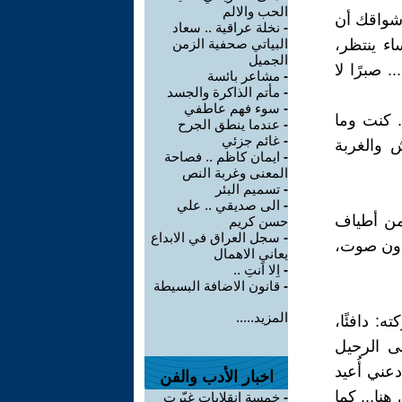
الحب والالم
أشواقك أن
-
نخلة عراقية .. سعاد
اء ينتظر،
البياتي صحفية الزمن
الجميل
 صبرًا لا
-
مشاعر بائسة
-
مأتم الذاكرة والجسد
-
سوء فهم عاطفي
. كنت وما
-
عندما ينطق الجرح
-
غائم جزئي
 والغربة
-
ايمان كاظم .. فصاحة
المعنى وغربة النص
-
تسميم البئر
-
الى صديقي .. علي
 من أطياف
حسن كريم
-
سجل العراق في الابداع
دون صوت،
يعاني الاهمال
-
اِلا اَنتِ ..
-
قانون الاضافة البسيطة
المزيد.....
: دافئًا،
ى الرحيل
عني أُعيد
اخبار الأدب والفن
نا... كما
-
خمسة انقلابات غيّرت