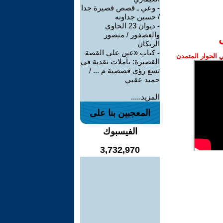
-
وعي ـ قصص قصيرة جدا
/ حسين جداونه
-
ديوان 23 الحاوي
والعصفور / منصور
الريكان
-
كتاب «عين على القصة
الحوار المتمدن
القصيرة: تأملات نقدية في
تسع رؤى قصصية م ... /
حميد عقبي
المزيد.....
المعجبين بنا على
الفيسبوك
3,732,970