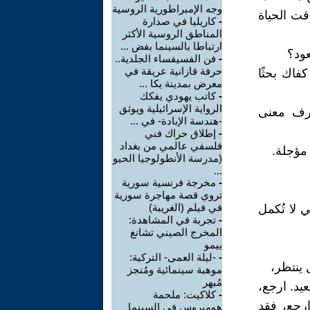
وجه الإمبراطورية الروسية
قت الحياة
-
كاريليا في صدارة
المناطق الروسية الأكثر
ارتباطا بالسينما بفض ...
عود؟
-
فن الفسيفساء الجلدية..
حرفة قازانية عريقة في
فاك بحثًا
معرض بمدينة يكا ...
-
كاتب يهودي يفكك
الرواية الإسرائيلية ويوثق
عرف معنى
-هندسة الإبادة- في ...
-
إطلاق حراك فني
فلسفي عالمي من بغداد
مؤجلة.
(مدرسة الأنطولوجيا الحيو
...
-
مخرجة فرنسية سورية
تروي قصة مهاجرة سورية
في فيلم (الغريبة)
 لا تُكمل
-
تجربة في المشاهدة:
المخرج الصيني تشانغ
ييمو
-
-ليلة العمى- التركية:
 ينتظر،
موهبة سينمائية ومُنجز
مُبهر
يد. ارجع،
-
كلاكيت: ملحمة
ارجع، فقد
هوميروس في السينما