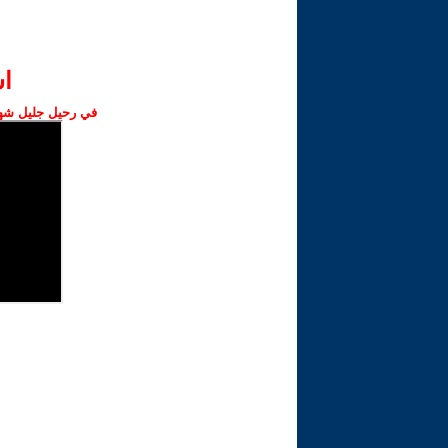
ا‫
في رحيل جليل شهبا