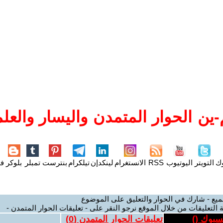
ين الحوار المتمدن واليسار والعلم
وك
التويتر
اليوتيوب
RSS
الانستغرام
لينكدإن
تيلكرام
بنترست
تمبلر
بلوكر
فل
ميع - شارك في الحوار والتعليق على الموضوع
 التعليقات من خلال الموقع نرجو النقر على - تعليقات الحوار المتمدن -
يسبوك (
)
تعليقات الحوار المتمدن (
0
)