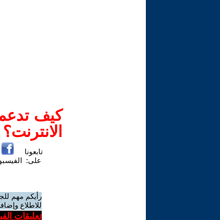
كيف تدعم-
الانترنت؟
تابعونا
على:
الفيسب
رأيكم مهم للج
للاطلاع وإضافة
تعليقات الف