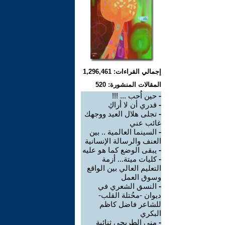
إجمالي القراءات: 1,296,461
المقالات المنشورة: 520
-
حين اُحب ... !!!
-
قدري أن لا أراكِ
-
تجلى هلال العيد ووجهك
غائب عني
-
السينما العالمية .. بين
العنف والرسالة الإنسانية
-
يبقى الوضع كما هو عليه
-
كليات ميتة... أزمة
التعليم العالي بين الواقع
وسوق العمل
-
النسق الشعري في
ديوان -محُتلة القلب-
للشاعر فاضل كاظم
البكري
-
منى الطريحي ثنائية