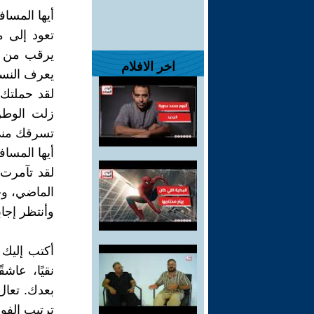
أيها المسا
تعود إلى م
يرقب من بع
اخر الافلام
يعرف النسي
لقد حملتك 
زلت الوطن
تسرقك من
أيها المسافر
لقد تآمرت 
الماضي، و
وأنتظر إجا
أكتب إليك ا
نقيًا، عا
بعدك. تعال
ترتيب الفو