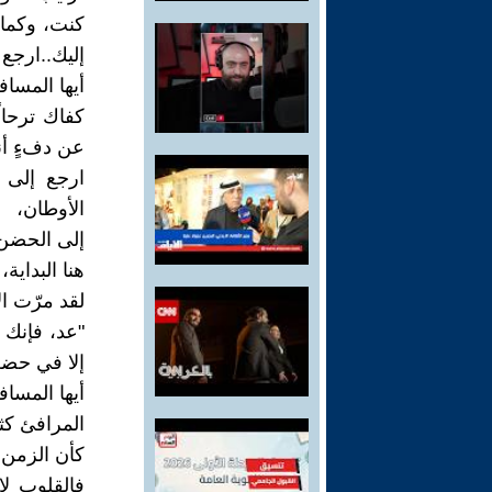
كنت، وكما أ
إليك..ارجع
أيها المساف
كفاك ترحال
عن دفءٍ أن
ارجع إلى 
الأوطان،
إلى الحضن
هنا البداية،
لقد مرّت ال
"عد، فإنك 
إلا في حض
أيها المسافر
المرافئ كث
كأن الزمن 
فالقلوب لا 