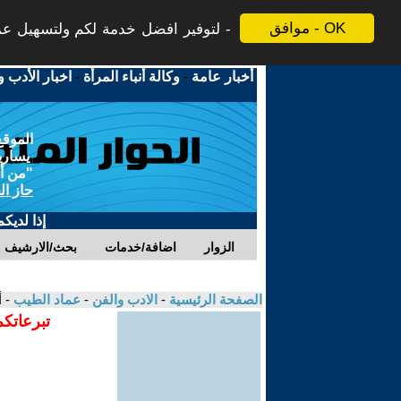
موافق - OK
لتوفير افضل خدمة لكم ولتسهيل عملي
أخبار عامة
-
وكالة أنباء المرأة
-
اخبار الأدب و
الموقع
يسارية
"من أج
حاز ال
إذا لديك
الزوار
اضافة/خدمات
بحث/الارشيف
الصفحة الرئيسية
-
الادب والفن
-
عماد الطيب
- 
تبرعاتكم